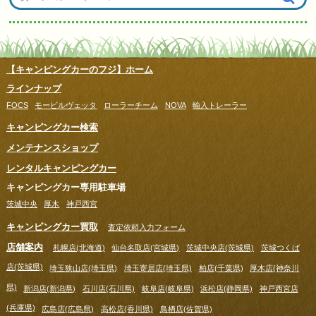
【キャンピングカーのフジ】ホーム
ラインナップ
FOCS
モービルヴェッタ
ローラーチーム
NOVA
輸入トレーラー
キャンピングカー検索
メンテナンスショップ
レンタルキャンピングカー
キャンピングカー専用駐車場
茨城中央
厚木
神戸西宮
キャンピングカー買取
査定依頼入力フォーム
店舗案内
札幌店(北海道)
仙台名取店(宮城県)
茨城中央店(茨城県)
茨城つくば
店(茨城県)
埼玉狭山店(埼玉県)
埼玉寄居店(埼玉県)
柏店(千葉県)
厚木店(神奈川
県)
新潟店(新潟県)
石川店(石川県)
岐阜店(岐阜県)
浜松店(静岡県)
神戸西宮店
(兵庫県)
広島店(広島県)
高松店(香川県)
鳥栖店(佐賀県)