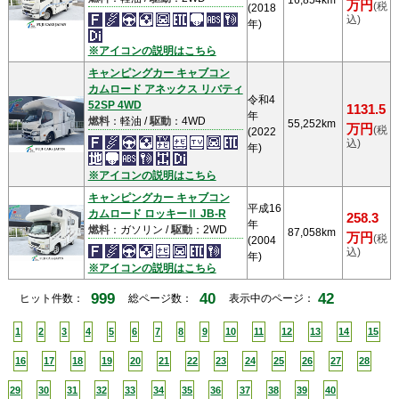
16,854km
万円
(税
(2018
込)
年)
※アイコンの説明はこちら
キャンピングカー キャブコン
カムロード アネックス リバティ
令和4
52SP 4WD
1131.5
年
燃料
：軽油 /
駆動
：4WD
55,252km
万円
(税
(2022
込)
年)
※アイコンの説明はこちら
キャンピングカー キャブコン
平成16
カムロード ロッキーⅡ JB-R
258.3
年
燃料
：ガソリン /
駆動
：2WD
87,058km
万円
(税
(2004
込)
年)
※アイコンの説明はこちら
999
40
42
ヒット件数：
総ページ数：
表示中のページ：
1
2
3
4
5
6
7
8
9
10
11
12
13
14
15
16
17
18
19
20
21
22
23
24
25
26
27
28
29
30
31
32
33
34
35
36
37
38
39
40