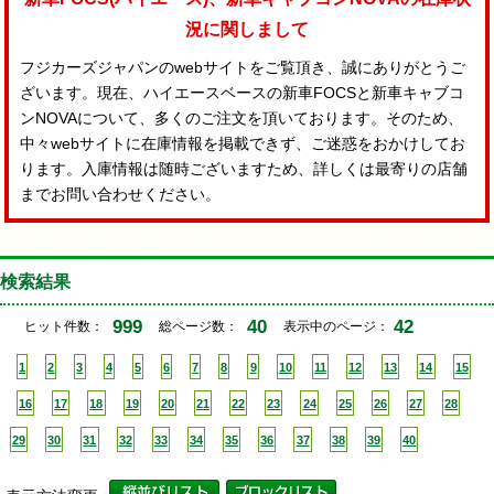
況に関しまして
フジカーズジャパンのwebサイトをご覧頂き、誠にありがとうご
ざいます。現在、ハイエースベースの新車FOCSと新車キャブコ
ンNOVAについて、多くのご注文を頂いております。そのため、
中々webサイトに在庫情報を掲載できず、ご迷惑をおかけしてお
ります。入庫情報は随時ございますため、詳しくは最寄りの店舗
までお問い合わせください。
検索結果
999
40
42
ヒット件数：
総ページ数：
表示中のページ：
1
2
3
4
5
6
7
8
9
10
11
12
13
14
15
16
17
18
19
20
21
22
23
24
25
26
27
28
29
30
31
32
33
34
35
36
37
38
39
40