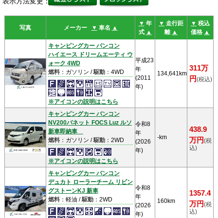
表示方法変更：
▼
年
▼
走行距
▼
税込
写真
メーカー
▼
車名
▲
式
▲
離
▲
価格
▲
キャンピングカー バンコン
ハイエース ドリームエーティ ウ
平成23
ォーク 4WD
311万
年
燃料
：ガソリン /
駆動
：4WD
134,641km
(2011
円
(税込)
年)
※アイコンの説明はこちら
キャンピングカー バンコン
NV200バネット FOCS Luz ルソ
令和8
438.9
新車即納車
年
-km
万円
燃料
：ガソリン /
駆動
：2WD
(税
(2026
込)
年)
※アイコンの説明はこちら
キャンピングカー バンコン
デュカト ローラーチーム リビン
令和8
グストーンKJ 新車
1357.4
年
燃料
：軽油 /
駆動
：2WD
160km
万円
(税
(2026
込)
年)