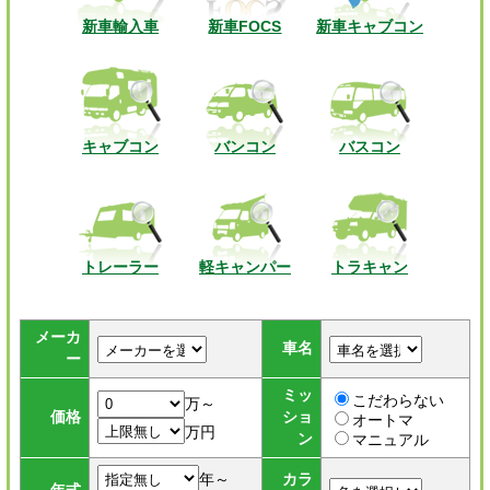
新車輸入車
新車FOCS
新車キャブコン
キャブコン
バンコン
バスコン
トレーラー
軽キャンパー
トラキャン
メーカ
車名
ー
ミッ
こだわらない
万～
価格
ショ
オートマ
万円
ン
マニュアル
年～
カラ