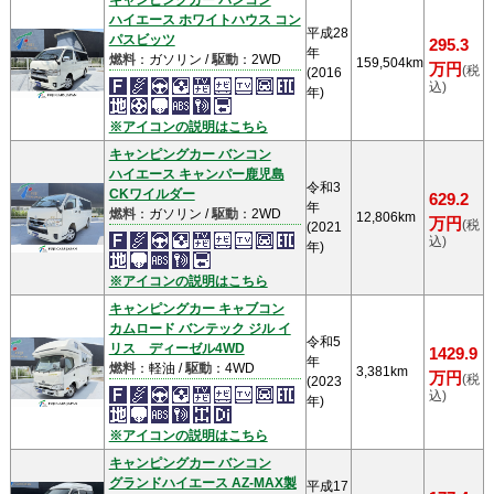
キャンピングカー バンコン
ハイエース ホワイトハウス コン
平成28
パスビッツ
295.3
年
燃料
：ガソリン /
駆動
：2WD
159,504km
万円
(税
(2016
込)
年)
※アイコンの説明はこちら
キャンピングカー バンコン
ハイエース キャンパー鹿児島
令和3
CKワイルダー
629.2
年
燃料
：ガソリン /
駆動
：2WD
12,806km
万円
(税
(2021
込)
年)
※アイコンの説明はこちら
キャンピングカー キャブコン
カムロード バンテック ジル イ
令和5
リス ディーゼル4WD
1429.9
年
燃料
：軽油 /
駆動
：4WD
3,381km
万円
(税
(2023
込)
年)
※アイコンの説明はこちら
キャンピングカー バンコン
グランドハイエース AZ-MAX製
平成17