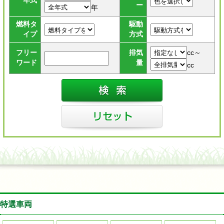
年式
ー
年
燃料タ
駆動
イプ
方式
cc～
フリー
排気
ワード
量
cc
特選車両