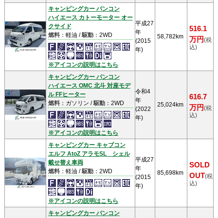
キャンピングカー バンコン
ハイエース カトーモーター オー
平成27
クサイド
516.1
年
燃料
：軽油 /
駆動
：2WD
58,782km
万円
(税
(2015
込)
年)
※アイコンの説明はこちら
キャンピングカー バンコン
ハイエース OMC 北斗 対座モデ
令和4
ル FFヒーター
616.7
年
燃料
：ガソリン /
駆動
：2WD
25,024km
万円
(税
(2022
込)
年)
※アイコンの説明はこちら
キャンピングカー キャブコン
エルフ AtoZ アラモSL シェル
平成27
載せ替え車両
SOLD
年
燃料
：軽油 /
駆動
：2WD
85,698km
OUT
(税
(2015
込)
年)
※アイコンの説明はこちら
キャンピングカー バンコン