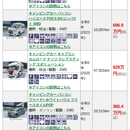
※アイコンの説明はこちら
キャンピングカー バンコン
ハイエース FOCS DSコンパク
令和5
ト 4WD
696.9
年
燃料
：軽油 /
駆動
：4WD
10,087km
万円
(税
(2023
込)
年)
※アイコンの説明はこちら
キャンピングカー キャブコン
カムロード ナッツ クレアスティ
令和2
ング エボリューション
929万
年
燃料
：軽油 /
駆動
：2WD
47,501km
(2020
円
(税込)
年)
※アイコンの説明はこちら
キャンピングカー バンコン
フリード+ ホワイトハウス フリ
令和3
ースタイルPOP
365.4
年
燃料
：ガソリン /
駆動
：2WD
20,515km
万円
(税
(2021
込)
年)
※アイコンの説明はこちら