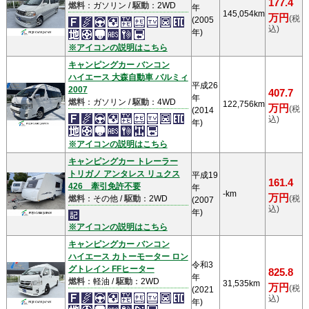
177.4
燃料
：ガソリン /
駆動
：2WD
年
145,054km
万円
(税
(2005
込)
年)
※アイコンの説明はこちら
キャンピングカー バンコン
ハイエース 大森自動車 バルミィ
平成26
2007
407.7
年
燃料
：ガソリン /
駆動
：4WD
122,756km
万円
(税
(2014
込)
年)
※アイコンの説明はこちら
キャンピングカー トレーラー
トリガノ アンタレス リュクス
平成19
161.4
426 牽引免許不要
年
-km
万円
燃料
：その他 /
駆動
：2WD
(税
(2007
込)
年)
※アイコンの説明はこちら
キャンピングカー バンコン
ハイエース カトーモーター ロン
令和3
グトレイン FFヒーター
825.8
年
燃料
：軽油 /
駆動
：2WD
31,535km
万円
(税
(2021
込)
年)