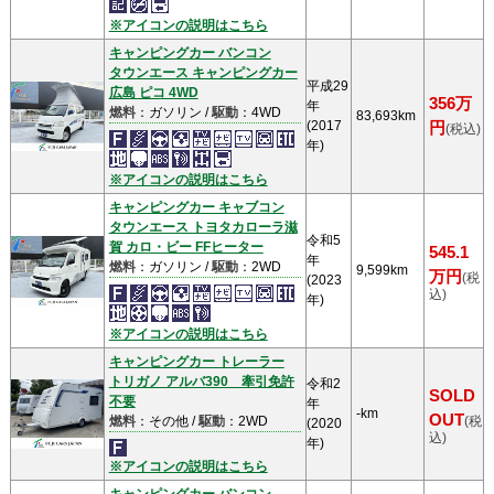
※アイコンの説明はこちら
キャンピングカー バンコン
タウンエース キャンピングカー
平成29
広島 ピコ 4WD
356万
年
燃料
：ガソリン /
駆動
：4WD
83,693km
(2017
円
(税込)
年)
※アイコンの説明はこちら
キャンピングカー キャブコン
タウンエース トヨタカローラ滋
令和5
賀 カロ・ビー FFヒーター
545.1
年
燃料
：ガソリン /
駆動
：2WD
9,599km
万円
(税
(2023
込)
年)
※アイコンの説明はこちら
キャンピングカー トレーラー
トリガノ アルバ390 牽引免許
令和2
SOLD
不要
年
-km
OUT
燃料
：その他 /
駆動
：2WD
(税
(2020
込)
年)
※アイコンの説明はこちら