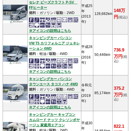
セレナ ピーズクラフト P-SV
平成25
FFヒーター
148万
年
燃料
：ガソリン /
駆動
：2WD
128,682km
(2013
円
(税込)
年)
※アイコンの説明はこちら
キャンピングカー バンコン
VW T5 カリフォルニア ジェネレ
平成28
ーション 4WD
736.9
年
燃料
：軽油 /
駆動
：4WD
50,446km
万円
(税
(2016
込)
年)
※アイコンの説明はこちら
キャンピングカー バンコン
タウンエース タコス ハナ 4WD
令和元
375.2
燃料
：ガソリン /
駆動
：4WD
年
85,174km
万円
(税
(2019
込)
年)
※アイコンの説明はこちら
キャンピングカー キャブコン
カムロード ナッツ クレソンボヤ
平成30
ージュ 家庭用エアコン
822.1
年
燃料
：軽油 /
駆動
：2WD