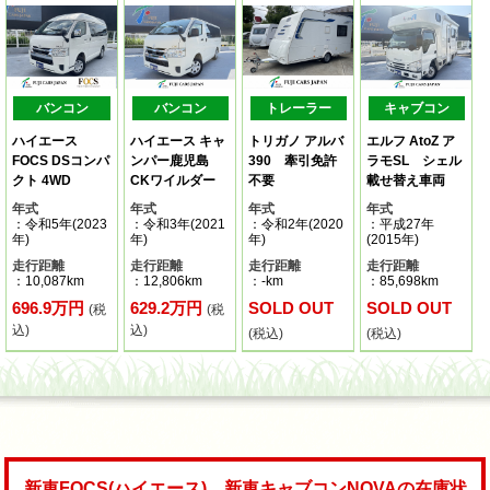
バンコン
バンコン
トレーラー
キャブコン
ハイエース
ハイエース キャ
トリガノ アルバ
エルフ AtoZ ア
FOCS DSコンパ
ンパー鹿児島
390 牽引免許
ラモSL シェル
クト 4WD
CKワイルダー
不要
載せ替え車両
年式
年式
年式
年式
：令和5年(2023
：令和3年(2021
：令和2年(2020
：平成27年
年)
年)
年)
(2015年)
走行距離
走行距離
走行距離
走行距離
：10,087km
：12,806km
：-km
：85,698km
696.9万円
629.2万円
SOLD OUT
SOLD OUT
(税
(税
込)
込)
(税込)
(税込)
新車FOCS(ハイエース)、新車キャブコンNOVAの在庫状