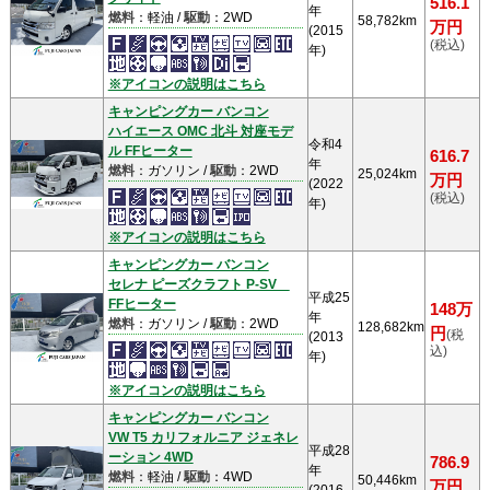
516.1
年
燃料
：軽油 /
駆動
：2WD
58,782km
万円
(2015
(税込)
年)
※アイコンの説明はこちら
キャンピングカー バンコン
ハイエース OMC 北斗 対座モデ
令和4
ル FFヒーター
616.7
年
燃料
：ガソリン /
駆動
：2WD
25,024km
万円
(2022
(税込)
年)
※アイコンの説明はこちら
キャンピングカー バンコン
セレナ ピーズクラフト P-SV
平成25
FFヒーター
148万
年
燃料
：ガソリン /
駆動
：2WD
128,682km
円
(税
(2013
込)
年)
※アイコンの説明はこちら
キャンピングカー バンコン
VW T5 カリフォルニア ジェネレ
平成28
ーション 4WD
786.9
年
燃料
：軽油 /
駆動
：4WD
50,446km
万円