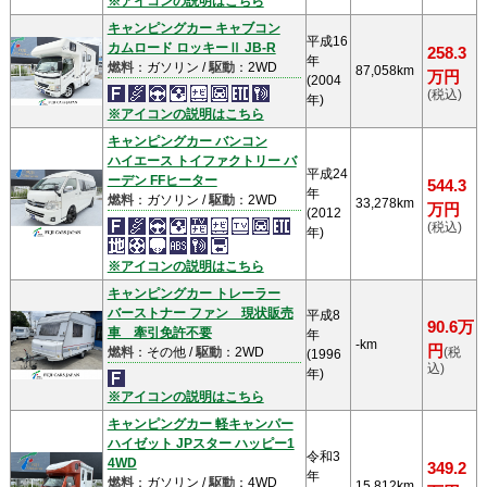
※アイコンの説明はこちら
キャンピングカー キャブコン
平成16
カムロード ロッキーⅡ JB-R
258.3
年
燃料
：ガソリン /
駆動
：2WD
87,058km
万円
(2004
(税込)
年)
※アイコンの説明はこちら
キャンピングカー バンコン
ハイエース トイファクトリー バ
平成24
ーデン FFヒーター
544.3
年
燃料
：ガソリン /
駆動
：2WD
33,278km
万円
(2012
(税込)
年)
※アイコンの説明はこちら
キャンピングカー トレーラー
バーストナー ファン 現状販売
平成8
90.6万
車 牽引免許不要
年
-km
円
燃料
：その他 /
駆動
：2WD
(税
(1996
込)
年)
※アイコンの説明はこちら
キャンピングカー 軽キャンパー
ハイゼット JPスター ハッピー1
令和3
4WD
349.2
年
燃料
：ガソリン /
駆動
：4WD
15,812km