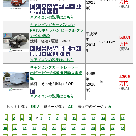
万円
(2021
(税込)
年)
※アイコンの説明はこちら
キャンピングカー バンコン
NV350キャラバン ビークル グラ
平成26
ンベル 4WD
520.4
年
燃料
：軽油 /
駆動
：4WD
57,511km
万円
(2014
(税込)
年)
※アイコンの説明はこちら
キャンピングカー トレーラー
ホビー ビーチ420 並行輸入未登
令和8
436.5
録
年
-km
万円
燃料
：その他 /
駆動
：2WD
(2026
(税込)
年)
※アイコンの説明はこちら
997
40
5
ヒット件数：
総ページ数：
表示中のページ：
1
2
3
4
5
6
7
8
9
10
11
12
13
14
15
16
17
18
19
20
21
22
23
24
25
26
27
28