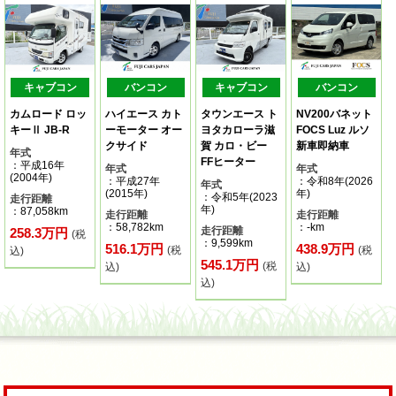
キャブコン
バンコン
キャブコン
バンコン
カムロード ロッ
ハイエース カト
タウンエース ト
NV200バネット
キーⅡ JB-R
ーモーター オー
ヨタカローラ滋
FOCS Luz ルソ
クサイド
賀 カロ・ビー
新車即納車
年式
FFヒーター
：平成16年
年式
年式
(2004年)
：平成27年
：令和8年(2026
年式
(2015年)
年)
：令和5年(2023
走行距離
年)
：87,058km
走行距離
走行距離
：58,782km
：-km
走行距離
258.3万円
(税
：9,599km
516.1万円
438.9万円
(税
(税
込)
545.1万円
(税
込)
込)
込)