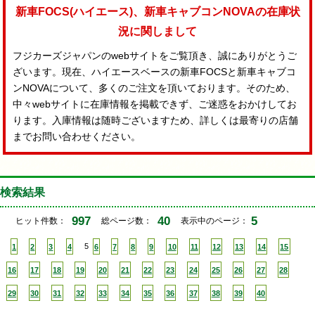
新車FOCS(ハイエース)、新車キャブコンNOVAの在庫状
況に関しまして
フジカーズジャパンのwebサイトをご覧頂き、誠にありがとうご
ざいます。現在、ハイエースベースの新車FOCSと新車キャブコ
ンNOVAについて、多くのご注文を頂いております。そのため、
中々webサイトに在庫情報を掲載できず、ご迷惑をおかけしてお
ります。入庫情報は随時ございますため、詳しくは最寄りの店舗
までお問い合わせください。
検索結果
997
40
5
ヒット件数：
総ページ数：
表示中のページ：
1
2
3
4
5
6
7
8
9
10
11
12
13
14
15
16
17
18
19
20
21
22
23
24
25
26
27
28
29
30
31
32
33
34
35
36
37
38
39
40