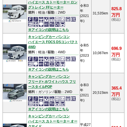
ハイエース カトーモーター ロン
令和3
グトレイン FFヒーター
825.8
年
燃料
：軽油 /
駆動
：2WD
31,535km
万円
(2021
(税込)
年)
※アイコンの説明はこちら
キャンピングカー バンコン
ハイエース FOCS DSコンパクト
令和5
4WD
696.9
年
燃料
：軽油 /
駆動
：4WD
10,087km
万円
(2023
(税込)
年)
※アイコンの説明はこちら
キャンピングカー バンコン
フリード+ ホワイトハウス フリ
令和3
ースタイルPOP
365.4
年
燃料
：ガソリン /
駆動
：2WD
20,515km
万円
(2021
(税込)
年)
※アイコンの説明はこちら
キャンピングカー バンコン
ハイエース カトーモーター オー
平成27
クサイド