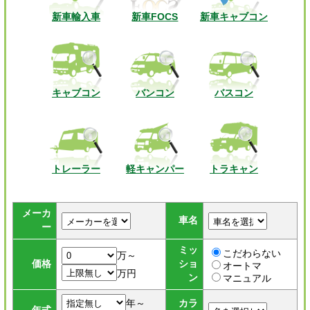
新車輸入車
新車FOCS
新車キャブコン
キャブコン
バンコン
バスコン
トレーラー
軽キャンパー
トラキャン
メーカ
車名
ー
ミッ
こだわらない
万～
価格
ショ
オートマ
万円
ン
マニュアル
年～
カラ