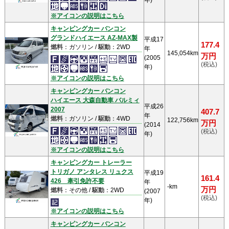
年)
※アイコンの説明はこちら
キャンピングカー バンコン
グランドハイエース AZ-MAX製
平成17
177.4
燃料
：ガソリン /
駆動
：2WD
年
145,054km
万円
(2005
(税込)
年)
※アイコンの説明はこちら
キャンピングカー バンコン
ハイエース 大森自動車 バルミィ
平成26
2007
407.7
年
燃料
：ガソリン /
駆動
：4WD
122,756km
万円
(2014
(税込)
年)
※アイコンの説明はこちら
キャンピングカー トレーラー
トリガノ アンタレス リュクス
平成19
161.4
426 牽引免許不要
年
-km
万円
燃料
：その他 /
駆動
：2WD
(2007
(税込)
年)
※アイコンの説明はこちら
キャンピングカー バンコン