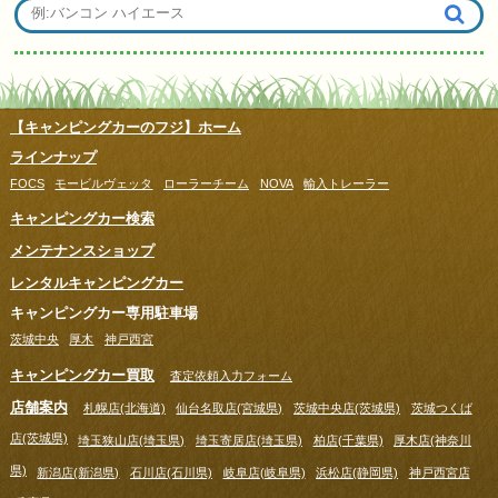
【キャンピングカーのフジ】ホーム
ラインナップ
FOCS
モービルヴェッタ
ローラーチーム
NOVA
輸入トレーラー
キャンピングカー検索
メンテナンスショップ
レンタルキャンピングカー
キャンピングカー専用駐車場
茨城中央
厚木
神戸西宮
キャンピングカー買取
査定依頼入力フォーム
店舗案内
札幌店(北海道)
仙台名取店(宮城県)
茨城中央店(茨城県)
茨城つくば
店(茨城県)
埼玉狭山店(埼玉県)
埼玉寄居店(埼玉県)
柏店(千葉県)
厚木店(神奈川
県)
新潟店(新潟県)
石川店(石川県)
岐阜店(岐阜県)
浜松店(静岡県)
神戸西宮店