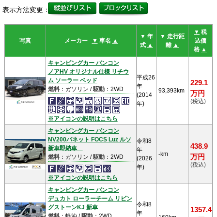
表示方法変更：
▼
税
▼
年
▼
走行距
写真
メーカー
▼
車名
▲
込価
式
▲
離
▲
格
▲
キャンピングカー バンコン
ノアHV オリジナル仕様 リチウ
平成26
ム ソーラー ベッド
229.1
年
燃料
：ガソリン /
駆動
：2WD
93,393km
万円
(2014
(税込)
年)
※アイコンの説明はこちら
キャンピングカー バンコン
NV200バネット FOCS Luz ルソ
令和8
438.9
新車即納車
年
-km
万円
燃料
：ガソリン /
駆動
：2WD
(2026
(税込)
年)
※アイコンの説明はこちら
キャンピングカー バンコン
デュカト ローラーチーム リビン
令和8
グストーンKJ 新車
1357.4
年
燃料
：軽油 /
駆動
：2WD