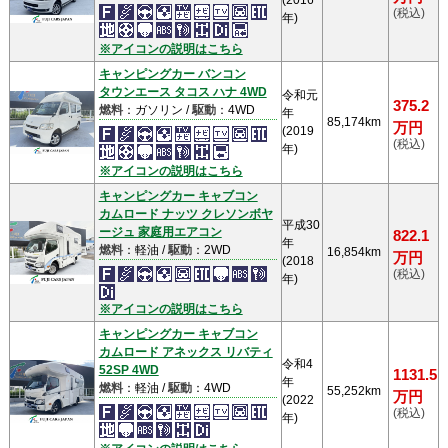
(2016
(税込)
年)
※アイコンの説明はこちら
キャンピングカー バンコン
タウンエース タコス ハナ 4WD
令和元
375.2
燃料
：ガソリン /
駆動
：4WD
年
85,174km
万円
(2019
(税込)
年)
※アイコンの説明はこちら
キャンピングカー キャブコン
カムロード ナッツ クレソンボヤ
平成30
ージュ 家庭用エアコン
822.1
年
燃料
：軽油 /
駆動
：2WD
16,854km
万円
(2018
(税込)
年)
※アイコンの説明はこちら
キャンピングカー キャブコン
カムロード アネックス リバティ
令和4
52SP 4WD
1131.5
年
燃料
：軽油 /
駆動
：4WD
55,252km
万円
(2022
(税込)
年)