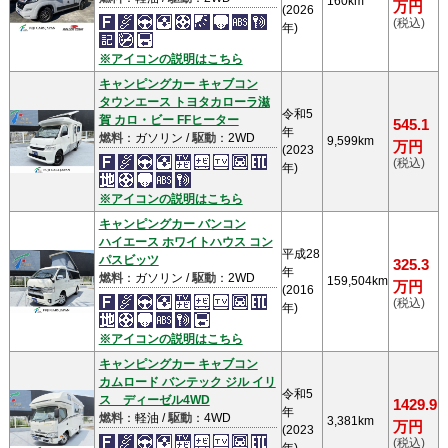
160km
万円
(2026
(税込)
年)
※アイコンの説明はこちら
キャンピングカー キャブコン
タウンエース トヨタカローラ滋
令和5
賀 カロ・ビー FFヒーター
545.1
年
燃料
：ガソリン /
駆動
：2WD
9,599km
万円
(2023
(税込)
年)
※アイコンの説明はこちら
キャンピングカー バンコン
ハイエース ホワイトハウス コン
平成28
パスビッツ
325.3
年
燃料
：ガソリン /
駆動
：2WD
159,504km
万円
(2016
(税込)
年)
※アイコンの説明はこちら
キャンピングカー キャブコン
カムロード バンテック ジル イリ
令和5
ス ディーゼル4WD
1429.9
年
燃料
：軽油 /
駆動
：4WD
3,381km
万円
(2023
(税込)