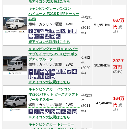
※アイコンの説明はこちら
キャンピングカー バンコン
ハイエース FOCS Di FFヒーター
平成31
4WD
667万
年
燃料
：ガソリン /
駆動
：4WD
51,951km
円
(税
(2019
込)
年)
※アイコンの説明はこちら
キャンピングカー 軽キャンパー
エブリイ ナッツRV スピナ ポッ
令和2
プアップルーフ
307.7
年
燃料
：ガソリン /
駆動
：2WD
30,384km
万円
(2020
(税込)
年)
※アイコンの説明はこちら
キャンピングカー バンコン
NV200バネット ピーズクラフト
平成23
164万
ツールドスター
年
147,484km
円
燃料
：ガソリン /
駆動
：2WD
(税
(2011
込)
年)
※アイコンの説明はこちら
キャンピングカー トレーラー