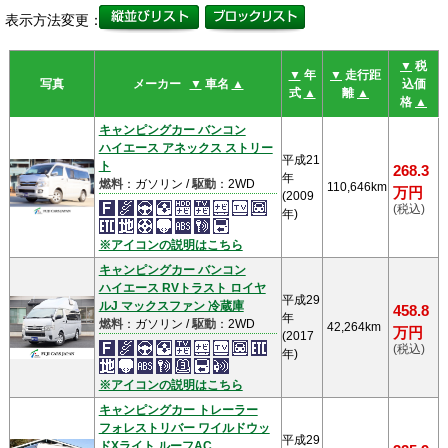
表示方法変更：
▼
税
▼
年
▼
走行距
写真
メーカー
▼
車名
▲
込価
式
▲
離
▲
格
▲
キャンピングカー バンコン
ハイエース アネックス ストリー
平成21
ト
268.3
年
燃料
：ガソリン /
駆動
：2WD
110,646km
万円
(2009
(税込)
年)
※アイコンの説明はこちら
キャンピングカー バンコン
ハイエース RVトラスト ロイヤ
平成29
ルJ マックスファン 冷蔵庫
458.8
年
燃料
：ガソリン /
駆動
：2WD
42,264km
万円
(2017
(税込)
年)
※アイコンの説明はこちら
キャンピングカー トレーラー
フォレストリバー ワイルドウッ
平成29
ドXライト ルーフAC