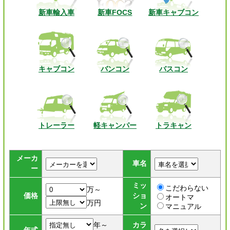
新車輸入車
新車FOCS
新車キャブコン
キャブコン
バンコン
バスコン
トレーラー
軽キャンパー
トラキャン
メーカ
車名
ー
ミッ
こだわらない
万～
価格
ショ
オートマ
万円
ン
マニュアル
年～
カラ