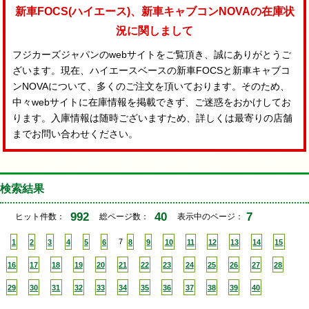
新車FOCS(ハイエース)、新車キャブコンNOVAの在庫状
況に関しまして
フジカーズジャパンのwebサイトをご覧頂き、誠にありがとうご
ざいます。現在、ハイエースベースの新車FOCSと新車キャブコ
ンNOVAについて、多くのご注文を頂いております。そのため、
中々webサイトに在庫情報を掲載できず、ご迷惑をおかけしてお
ります。入庫情報は随時ございますため、詳しくは最寄りの店舗
までお問い合わせください。
検索結果
992
40
7
ヒット件数：
総ページ数：
表示中のページ：
1
2
3
4
5
6
7
8
9
10
11
12
13
14
15
16
17
18
19
20
21
22
23
24
25
26
27
28
29
30
31
32
33
34
35
36
37
38
39
40