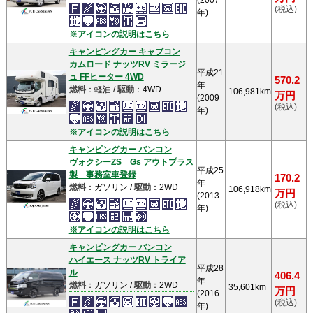
(2007
(税込)
年)
※アイコンの説明はこちら
キャンピングカー キャブコン
カムロード ナッツRV ミラージ
平成21
ュ FFヒーター 4WD
570.2
年
燃料
：軽油 /
駆動
：4WD
106,981km
万円
(2009
(税込)
年)
※アイコンの説明はこちら
キャンピングカー バンコン
ヴォクシーZS Gs アウトプラス
平成25
製 事務室車登録
170.2
年
燃料
：ガソリン /
駆動
：2WD
106,918km
万円
(2013
(税込)
年)
※アイコンの説明はこちら
キャンピングカー バンコン
ハイエース ナッツRV トライア
平成28
ル
406.4
年
燃料
：ガソリン /
駆動
：2WD
35,601km
万円
(2016
(税込)
年)