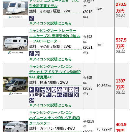
トリガノ エメロード376 けん
平成27
270.5
引免許不要モデル
年
-km
万円
燃料
：その他 /
駆動
：2WD
(2015
(税込)
年)
※アイコンの説明はこちら
キャンピングカー トレーラー
エスケープ21 要牽引免許 2軸 ル
令和3
537.5
ーフAC FFヒーター
年
-km
万円
燃料
：その他 /
駆動
：2WD
(2021
(税込)
年)
※アイコンの説明はこちら
キャンピングカー バンコン
デュカト アドリア ツイン540SP
9AT 家庭用AC
令和5
1397
燃料
：軽油 /
駆動
：2WD
年
10,365km
万円
(2023
(税込)
年)
※アイコンの説明はこちら
キャンピングカー バンコン
ハイエース ナッツRV ペア 4WD
平成19
クールスター
404.9
年
燃料
：ガソリン /
駆動
：4WD
75,729km
万円