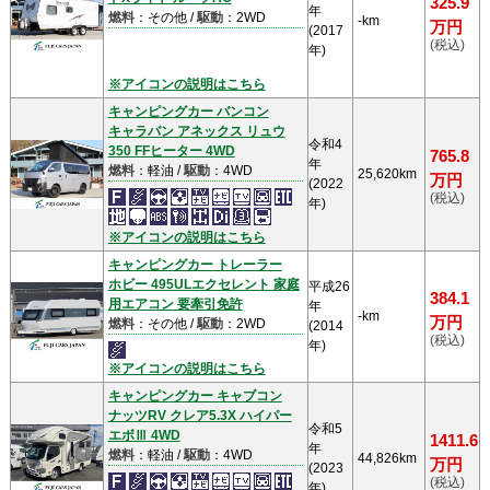
325.9
年
燃料
：その他 /
駆動
：2WD
-km
万円
(2017
(税込)
年)
※アイコンの説明はこちら
キャンピングカー バンコン
キャラバン アネックス リュウ
令和4
350 FFヒーター 4WD
765.8
年
燃料
：軽油 /
駆動
：4WD
25,620km
万円
(2022
(税込)
年)
※アイコンの説明はこちら
キャンピングカー トレーラー
ホビー 495ULエクセレント 家庭
平成26
384.1
用エアコン 要牽引免許
年
-km
万円
燃料
：その他 /
駆動
：2WD
(2014
(税込)
年)
※アイコンの説明はこちら
キャンピングカー キャブコン
ナッツRV クレア5.3X ハイパー
令和5
エボⅢ 4WD
1411.6
年
燃料
：軽油 /
駆動
：4WD
44,826km
万円
(2023
(税込)
年)