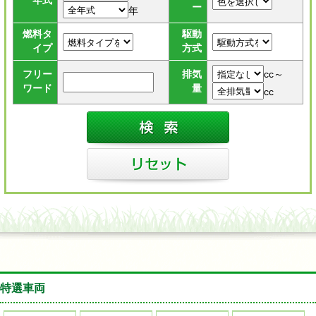
年式
ー
年
燃料タ
駆動
イプ
方式
cc～
フリー
排気
ワード
量
cc
特選車両