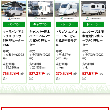
バンコン
キャブコン
トレーラー
トレーラー
キャラバン アネ
キャンパー厚木
トリガノ エメロ
エスケープ21 要
ックス リュウ
パピーフルハウ
ード376 けん
牽引免許 2軸 ル
350 FFヒーター
ス 家AC FFヒー
引免許不要モデ
ーフAC FFヒー
4WD
ター
ル
ター
年式
年式
年式
年式
：令和4年(2022
：令和5年(2023
：平成27年
：令和3年(2021
年)
年)
(2015年)
年)
走行距離
走行距離
走行距離
走行距離
：25,620km
：21,533km
：-km
：-km
765.8万円
827.3万円
270.5万円
537.5万円
(税
(税
(税
(税
込)
込)
込)
込)