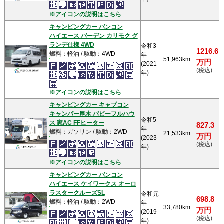
※アイコンの説明はこちら
キャンピングカー バンコン
ハイエース バーデン カリモク グ
ランデ仕様 4WD
令和3
1216.6
燃料
：軽油 /
駆動
：4WD
年
51,963km
万円
(2021
(税込)
年)
※アイコンの説明はこちら
キャンピングカー キャブコン
キャンパー厚木 パピーフルハウ
令和5
ス 家AC FFヒーター
827.3
年
燃料
：ガソリン /
駆動
：2WD
21,533km
万円
(2023
(税込)
年)
※アイコンの説明はこちら
キャンピングカー バンコン
ハイエース ケイワークス オーロ
ラスタークルーズSL
令和元
698.8
燃料
：軽油 /
駆動
：2WD
年
33,780km
万円
(2019
(税込)
年)