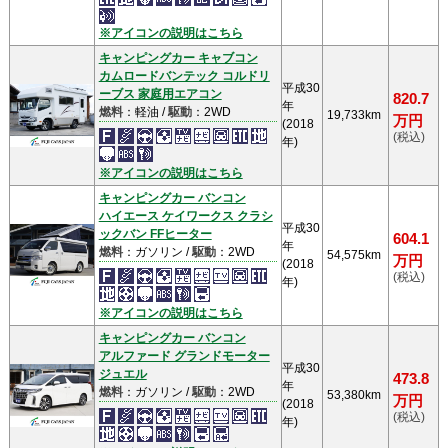
※アイコンの説明はこちら
キャンピングカー キャブコン
カムロードバンテック コルドリ
平成30
ーブス 家庭用エアコン
820.7
年
燃料
：軽油 /
駆動
：2WD
19,733km
万円
(2018
(税込)
年)
※アイコンの説明はこちら
キャンピングカー バンコン
ハイエース ケイワークス クラシ
平成30
ックバン FFヒーター
604.1
年
燃料
：ガソリン /
駆動
：2WD
54,575km
万円
(2018
(税込)
年)
※アイコンの説明はこちら
キャンピングカー バンコン
アルファード グランドモーター
平成30
ジュエル
473.8
年
燃料
：ガソリン /
駆動
：2WD
53,380km
万円
(2018
(税込)
年)