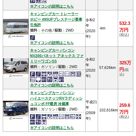
※アイコンの説明はこちら
キャンピングカー トレーラー
ホビー 495UFプレステージ要牽
令和2
532.3
引免許
年
-km
万円
燃料
：その他 /
駆動
：2WD
(2020
(税込)
年)
※アイコンの説明はこちら
キャンピングカー バンコン
NV200バネット アネックス ファ
令和2
ミリーワゴンSS
325万
年
燃料
：ガソリン /
駆動
：2WD
57,626km
円
(税
(2020
込)
年)
※アイコンの説明はこちら
キャンピングカー バンコン
ハイエースナッツRVラディッシ
平成21
ュコンポ FF暖房 冷蔵庫
259.6
年
燃料
：ガソリン /
駆動
：2WD
102,616km
万円
(2009
(税込)
年)
※アイコンの説明はこちら