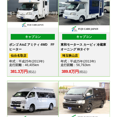
キャブコン
キャブコン
ボンゴ AtoZ アミティ 4WD FF
東和モータース カービィ 冷蔵庫
ヒーター
オーニング Wタイヤ
仙台名取店
埼玉狭山店
年式
：平成25年(2013年)
年式
：平成25年(2013年)
走行距離
：46,405km
走行距離
：56,792km
381.3万円
389.8万円
(税込)
(税込)