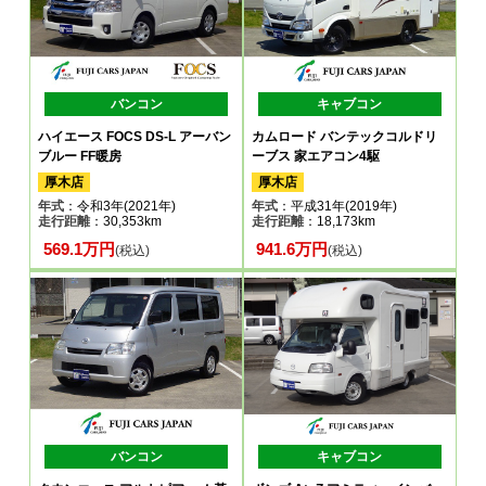
バンコン
キャブコン
ハイエース FOCS DS-L アーバン
カムロード バンテックコルドリ
ブルー FF暖房
ーブス 家エアコン4駆
厚木店
厚木店
年式
：令和3年(2021年)
年式
：平成31年(2019年)
走行距離
：30,353km
走行距離
：18,173km
569.1万円
941.6万円
(税込)
(税込)
バンコン
キャブコン