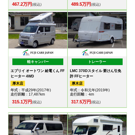
467.2万円
489.5万円
(税込)
(税込)
軽キャンパー
トレーラー
エブリイ オートワン 給電くん FF
LMC 370Dスタイル 要けん引免
ヒーター 4WD
許 FFヒーター
厚木店
厚木店
年式
：平成29年(2017年)
年式
：令和元年(2019年)
走行距離
：17,487km
走行距離
：-km
315.1万円
317.5万円
(税込)
(税込)