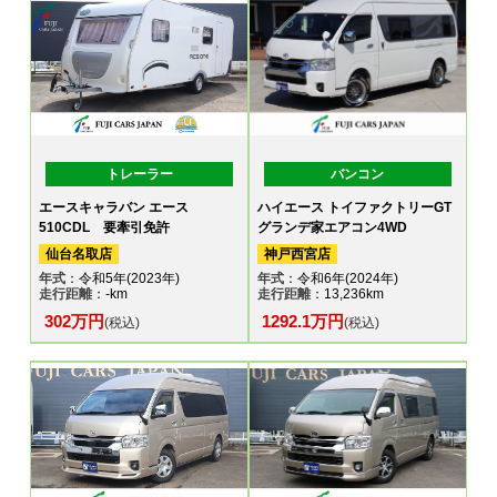
トレーラー
バンコン
エースキャラバン エース
ハイエース トイファクトリーGT
510CDL 要牽引免許
グランデ家エアコン4WD
仙台名取店
神戸西宮店
年式
：令和5年(2023年)
年式
：令和6年(2024年)
走行距離
：-km
走行距離
：13,236km
302万円
1292.1万円
(税込)
(税込)