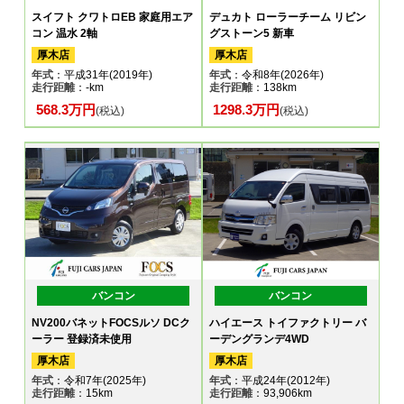
スイフト クワトロEB 家庭用エア
デュカト ローラーチーム リビン
コン 温水 2軸
グストーン5 新車
厚木店
厚木店
年式
：平成31年(2019年)
年式
：令和8年(2026年)
走行距離
：-km
走行距離
：138km
568.3万円
1298.3万円
(税込)
(税込)
バンコン
バンコン
NV200バネットFOCSルソ DCク
ハイエース トイファクトリー バ
ーラー 登録済未使用
ーデングランデ4WD
厚木店
厚木店
年式
：令和7年(2025年)
年式
：平成24年(2012年)
走行距離
：15km
走行距離
：93,906km