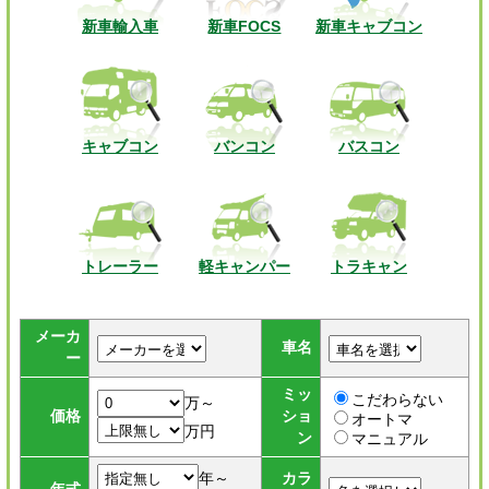
新車輸入車
新車FOCS
新車キャブコン
キャブコン
バンコン
バスコン
トレーラー
軽キャンパー
トラキャン
メーカ
車名
ー
ミッ
こだわらない
万～
価格
ショ
オートマ
万円
ン
マニュアル
年～
カラ