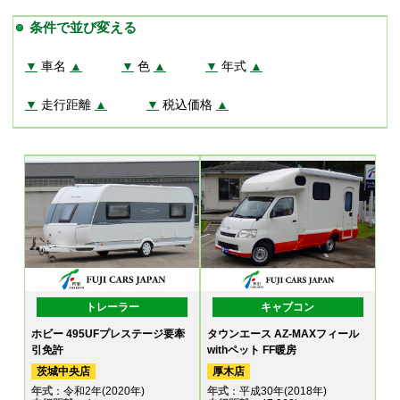
条件で並び変える
▼
車名
▲
▼
色
▲
▼
年式
▲
▼
走行距離
▲
▼
税込価格
▲
トレーラー
キャブコン
ホビー 495UFプレステージ要牽
タウンエース AZ-MAXフィール
引免許
withペット FF暖房
茨城中央店
厚木店
年式
：令和2年(2020年)
年式
：平成30年(2018年)