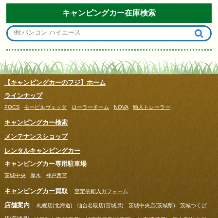
キャンピングカー在庫検索
【キャンピングカーのフジ】ホーム
ラインナップ
FOCS
モービルヴェッタ
ローラーチーム
NOVA
輸入トレーラー
キャンピングカー検索
メンテナンスショップ
レンタルキャンピングカー
キャンピングカー専用駐車場
茨城中央
厚木
神戸西宮
キャンピングカー買取
査定依頼入力フォーム
店舗案内
札幌店(北海道)
仙台名取店(宮城県)
茨城中央店(茨城県)
茨城つくば