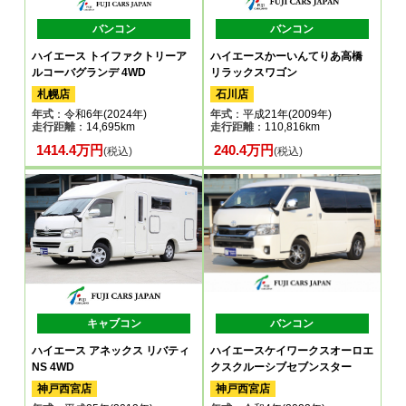
バンコン
バンコン
ハイエース トイファクトリーア
ハイエースかーいんてりあ高橋
ルコーバグランデ 4WD
リラックスワゴン
札幌店
石川店
年式
：令和6年(2024年)
年式
：平成21年(2009年)
走行距離
：14,695km
走行距離
：110,816km
1414.4万円
240.4万円
(税込)
(税込)
キャブコン
バンコン
ハイエース アネックス リバティ
ハイエースケイワークスオーロエ
NS 4WD
クスクルーシブセブンスター
神戸西宮店
神戸西宮店