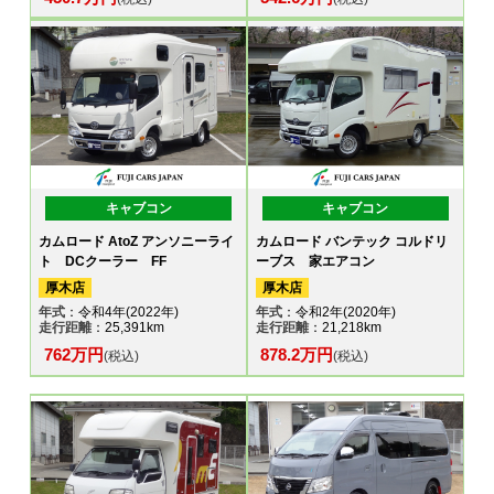
キャブコン
キャブコン
カムロード AtoZ アンソニーライ
カムロード バンテック コルドリ
ト DCクーラー FF
ーブス 家エアコン
厚木店
厚木店
年式
：令和4年(2022年)
年式
：令和2年(2020年)
走行距離
：25,391km
走行距離
：21,218km
762万円
878.2万円
(税込)
(税込)