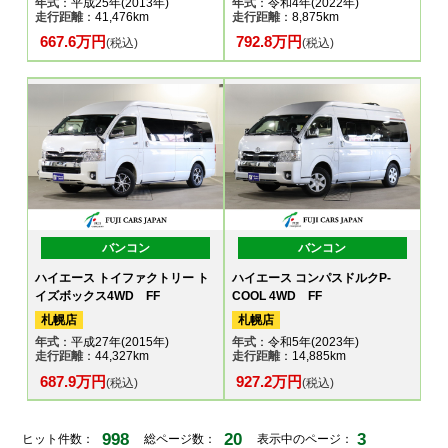
年式
：平成25年(2013年)
年式
：令和4年(2022年)
走行距離
：41,476km
走行距離
：8,875km
667.6万円
792.8万円
(税込)
(税込)
バンコン
バンコン
ハイエース トイファクトリー ト
ハイエース コンパスドルクP-
イズボックス4WD FF
COOL 4WD FF
札幌店
札幌店
年式
：平成27年(2015年)
年式
：令和5年(2023年)
走行距離
：44,327km
走行距離
：14,885km
687.9万円
927.2万円
(税込)
(税込)
998
20
3
ヒット件数：
総ページ数：
表示中のページ：