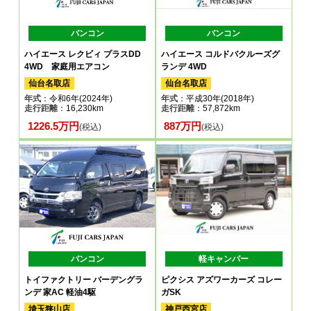
バンコン
バンコン
ハイエース レクビィ プラスDD
ハイエース コルドバクルーズグ
4WD 家庭用エアコン
ランデ 4WD
仙台名取店
仙台名取店
年式
：令和6年(2024年)
年式
：平成30年(2018年)
走行距離
：16,230km
走行距離
：57,872km
1226.5万円
887万円
(税込)
(税込)
バンコン
軽キャンパー
トイファクトリー バーデングラ
ピクシス アズワーカーズ コレー
ンデ 家AC 軽油4駆
ガSK
埼玉狭山店
神戸西宮店