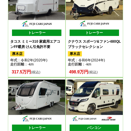
トレーラー
トレーラー
タコス ミミー310 家庭用エアコ
クナウス スポーツ&ファン480QL
ンFF暖房 けん引免許不要
ブラックセレクション
厚木店
厚木店
年式
：令和2年(2020年)
年式
：令和6年(2024年)
走行距離
：-km
走行距離
：-km
317.5万円
498.9万円
(税込)
(税込)
トレーラー
バンコン