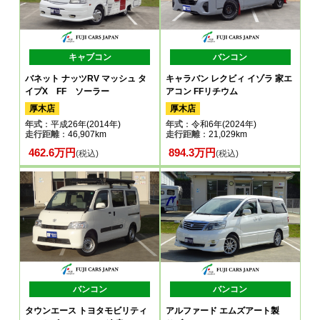
キャブコン
バンコン
バネット ナッツRV マッシュ タ
キャラバン レクビィ イゾラ 家エ
イプX FF ソーラー
アコン FFリチウム
厚木店
厚木店
年式
：平成26年(2014年)
年式
：令和6年(2024年)
走行距離
：46,907km
走行距離
：21,029km
462.6万円
894.3万円
(税込)
(税込)
バンコン
バンコン
タウンエース トヨタモビリティ
アルファード エムズアート製