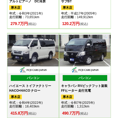
アルトピアーノ DC冷房
サブBT
厚木店
厚木店
年式
：令和3年(2021年)
年式
：平成17年(2005年)
走行距離
：73,651km
走行距離
：149,912km
279.7万円
120.2万円
(税込)
(税込)
バンコン
バンコン
ハイエース トイファクトリー
キャラバン RVビックフット架装
HACO×HACO ナロー
FFヒーター 走行充電
厚木店
厚木店
年式
：令和4年(2022年)
年式
：令和7年(2025年)
走行距離
：18,403km
走行距離
：1,312km
415.8万円
490.7万円
(税込)
(税込)