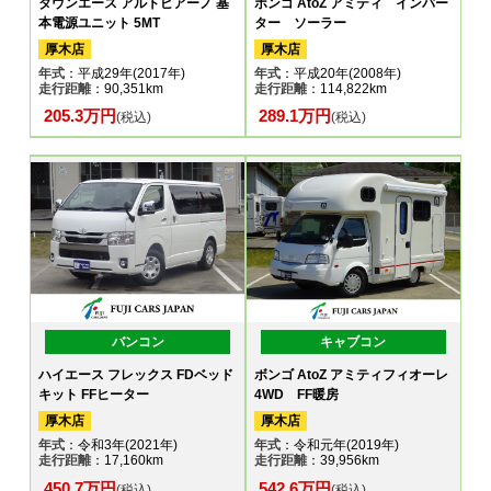
タウンエース アルトピアーノ 基
ボンゴ AtoZ アミティ インバー
本電源ユニット 5MT
ター ソーラー
厚木店
厚木店
年式
：平成29年(2017年)
年式
：平成20年(2008年)
走行距離
：90,351km
走行距離
：114,822km
205.3万円
289.1万円
(税込)
(税込)
バンコン
キャブコン
ハイエース フレックス FDベッド
ボンゴ AtoZ アミティフィオーレ
キット FFヒーター
4WD FF暖房
厚木店
厚木店
年式
：令和3年(2021年)
年式
：令和元年(2019年)
走行距離
：17,160km
走行距離
：39,956km
450.7万円
542.6万円
(税込)
(税込)