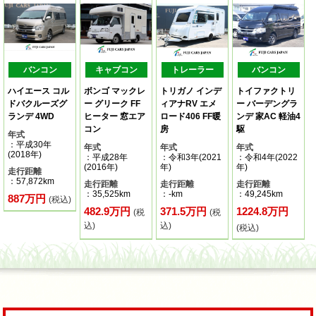
バンコン
キャブコン
トレーラー
バンコン
ハイエース コル
ボンゴ マックレ
トリガノ インデ
トイファクトリ
ドバクルーズグ
ー グリーク FF
ィアナRV エメ
ー バーデングラ
ランデ 4WD
ヒーター 窓エア
ロード406 FF暖
ンデ 家AC 軽油4
コン
房
駆
年式
：平成30年
年式
年式
年式
(2018年)
：平成28年
：令和3年(2021
：令和4年(2022
(2016年)
年)
年)
走行距離
：57,872km
走行距離
走行距離
走行距離
：35,525km
：-km
：49,245km
887万円
(税込)
482.9万円
371.5万円
1224.8万円
(税
(税
込)
込)
(税込)