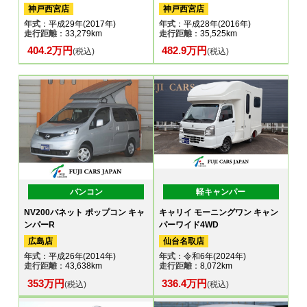
神戸西宮店
神戸西宮店
年式
：平成29年(2017年)
年式
：平成28年(2016年)
走行距離
：33,279km
走行距離
：35,525km
404.2万円
482.9万円
(税込)
(税込)
バンコン
軽キャンパー
NV200バネット ポップコン キャ
キャリイ モーニングワン キャン
ンパーR
パーワイド4WD
広島店
仙台名取店
年式
：平成26年(2014年)
年式
：令和6年(2024年)
走行距離
：43,638km
走行距離
：8,072km
353万円
336.4万円
(税込)
(税込)