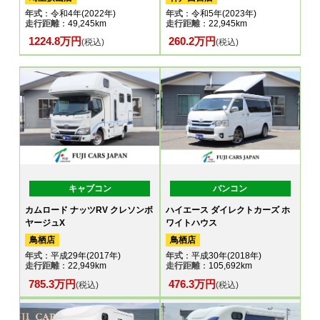
年式
：令和4年(2022年)
年式
：令和5年(2023年)
走行距離
：49,245km
走行距離
：22,945km
1224.8万円
260.2万円
(税込)
(税込)
キャブコン
バンコン
カムロード ナッツRV クレソンボ
ハイエース ダイレクトカーズ ホ
ヤージュX
ワイトハウス
鳥栖店
鳥栖店
年式
：平成29年(2017年)
年式
：平成30年(2018年)
走行距離
：22,949km
走行距離
：105,692km
785.3万円
476.3万円
(税込)
(税込)