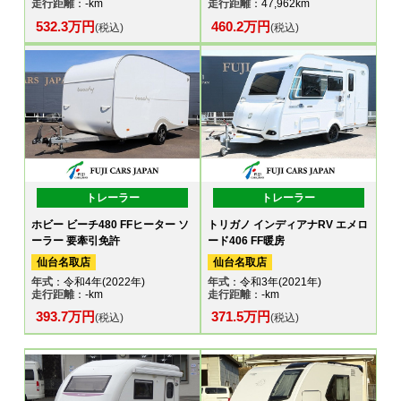
走行距離
：-km
走行距離
：47,962km
532.3万円
460.2万円
(税込)
(税込)
トレーラー
トレーラー
ホビー ビーチ480 FFヒーター ソ
トリガノ インディアナRV エメロ
ーラー 要牽引免許
ード406 FF暖房
仙台名取店
仙台名取店
年式
：令和4年(2022年)
年式
：令和3年(2021年)
走行距離
：-km
走行距離
：-km
393.7万円
371.5万円
(税込)
(税込)