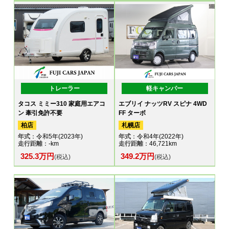
トレーラー
軽キャンパー
タコス ミミー310 家庭用エアコ
エブリイ ナッツRV スピナ 4WD
ン 牽引免許不要
FF ターボ
柏店
札幌店
年式
：令和5年(2023年)
年式
：令和4年(2022年)
走行距離
：-km
走行距離
：46,721km
325.3万円
349.2万円
(税込)
(税込)