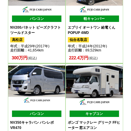
バンコン
軽キャンパー
NV200バネット ピーズクラフト
エブリイ オートワン 給電くん
ツールドスター
POPUP 4WD
高松店
仙台名取店
年式
：平成29年(2017年)
年式
：平成24年(2012年)
走行距離
：41,654km
走行距離
：89,529km
300万円
222.4万円
(税込)
(税込)
バンコン
キャブコン
NV350キャラバン バンレボ
ボンゴ マックレー グリーク FFヒ
VR470
ーター 窓エアコン