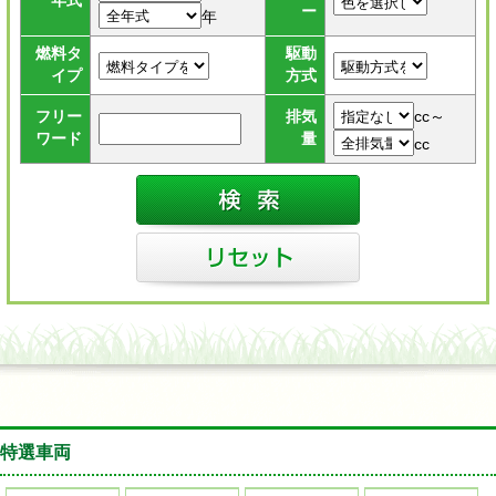
年式
ー
年
燃料タ
駆動
イプ
方式
cc～
フリー
排気
ワード
量
cc
特選車両