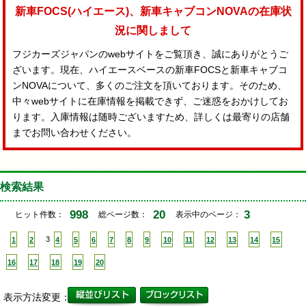
新車FOCS(ハイエース)、新車キャブコンNOVAの在庫状
況に関しまして
フジカーズジャパンのwebサイトをご覧頂き、誠にありがとうご
ざいます。現在、ハイエースベースの新車FOCSと新車キャブコ
ンNOVAについて、多くのご注文を頂いております。そのため、
中々webサイトに在庫情報を掲載できず、ご迷惑をおかけしてお
ります。入庫情報は随時ございますため、詳しくは最寄りの店舗
までお問い合わせください。
検索結果
998
20
3
ヒット件数：
総ページ数：
表示中のページ：
1
2
3
4
5
6
7
8
9
10
11
12
13
14
15
16
17
18
19
20
表示方法変更：