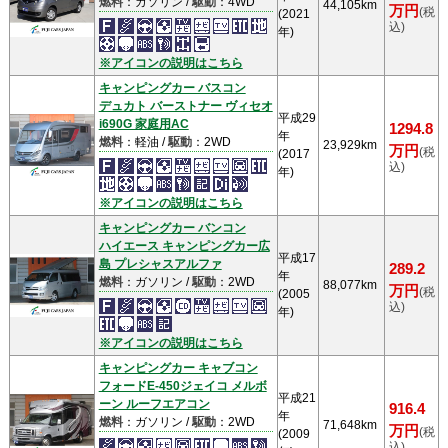
燃料
：ガソリン /
駆動
：4WD
44,105km
万円
(税
(2021
込)
年)
※アイコンの説明はこちら
キャンピングカー バスコン
デュカト バーストナー ヴィセオ
平成29
i690G 家庭用AC
1294.8
年
燃料
：軽油 /
駆動
：2WD
23,929km
万円
(税
(2017
込)
年)
※アイコンの説明はこちら
キャンピングカー バンコン
ハイエース キャンピングカー広
平成17
島 プレシャスアルファ
289.2
年
燃料
：ガソリン /
駆動
：2WD
88,077km
万円
(税
(2005
込)
年)
※アイコンの説明はこちら
キャンピングカー キャブコン
フォードE-450ジェイコ メルボ
平成21
ーン ルーフエアコン
916.4
年
燃料
：ガソリン /
駆動
：2WD
71,648km
万円
(税
(2009
込)