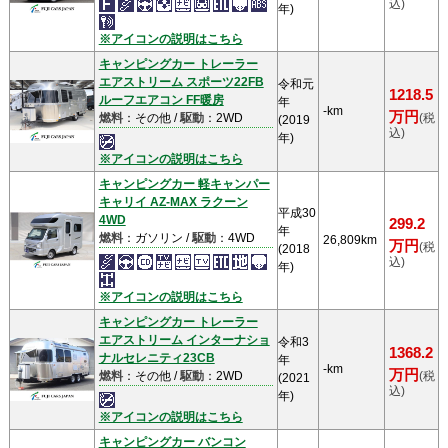
込)
年)
※アイコンの説明はこちら
キャンピングカー トレーラー
エアストリーム スポーツ22FB
令和元
1218.5
ルーフエアコン FF暖房
年
-km
万円
燃料
：その他 /
駆動
：2WD
(税
(2019
込)
年)
※アイコンの説明はこちら
キャンピングカー 軽キャンパー
キャリイ AZ-MAX ラクーン
平成30
4WD
299.2
年
燃料
：ガソリン /
駆動
：4WD
26,809km
万円
(税
(2018
込)
年)
※アイコンの説明はこちら
キャンピングカー トレーラー
エアストリーム インターナショ
令和3
1368.2
ナルセレニティ23CB
年
-km
万円
燃料
：その他 /
駆動
：2WD
(税
(2021
込)
年)
※アイコンの説明はこちら
キャンピングカー バンコン