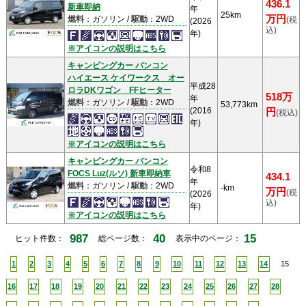
436.1
新車即納
年
25km
万円
燃料
：ガソリン /
駆動
：2WD
(税
(2026
込)
年)
※アイコンの説明はこちら
キャンピングカー バンコン
ハイエース ケイワークス オー
平成28
ロラDKワゴン FFヒーター
518万
年
燃料
：ガソリン /
駆動
：2WD
53,773km
(2016
円
(税込)
年)
※アイコンの説明はこちら
キャンピングカー バンコン
令和8
FOCS Luz(ルソ) 新車即納車
434.1
年
燃料
：ガソリン /
駆動
：2WD
-km
万円
(税
(2026
込)
年)
※アイコンの説明はこちら
987
40
15
ヒット件数：
総ページ数：
表示中のページ：
1
2
3
4
5
6
7
8
9
10
11
12
13
14
15
16
17
18
19
20
21
22
23
24
25
26
27
28