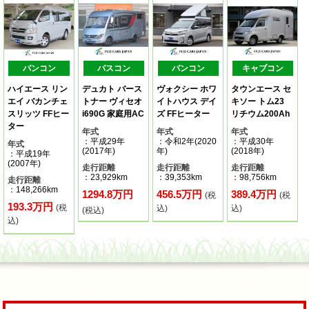
バンコン
バスコン
バンコン
キャブコン
ハイエース リン
デュカト バース
ヴォクシー ホワ
タウンエース セ
エイ バカンチェ
トナー ヴィセオ
イトハウス デイ
キソー トム23
スリッツ FFヒー
i690G 家庭用AC
ズ FFヒーター
リチウム200Ah
ター
年式
年式
年式
：平成29年
：令和2年(2020
：平成30年
年式
(2017年)
年)
(2018年)
：平成19年
(2007年)
走行距離
走行距離
走行距離
：23,929km
：39,353km
：98,756km
走行距離
：148,266km
1294.8万円
456.5万円
389.4万円
(税
(税
193.3万円
(税
込)
込)
(税込)
込)