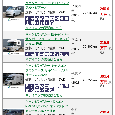
タウンエース トヨタモビリティ
平成29
アルトピアーノ
240.9
年
燃料
：ガソリン /
駆動
：2WD
27,537km
万円
(税
(2017
込)
年)
※アイコンの説明はこちら
キャンピングカー 軽キャンパー
サンバー ミスティック Jキャビ
平成24
215.9
ンミニ 4WD
年
75,807km
万円
燃料
：ガソリン /
駆動
：4WD
(税
(2012
込)
年)
※アイコンの説明はこちら
キャンピングカー キャブコン
タウンエース セキソー トム23
平成30
リチウム200Ah
389.4
年
燃料
：ガソリン /
駆動
：2WD
98,756km
万円
(税
(2018
込)
年)
※アイコンの説明はこちら
キャンピングカー バンコン
NV200 リンエイ コンパクトバ
令和3
カンチェスNひとり旅
298.4
年