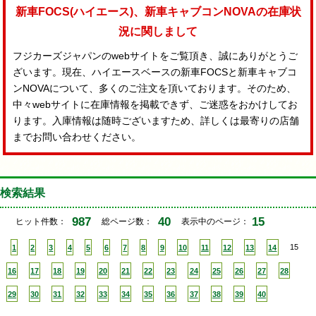
新車FOCS(ハイエース)、新車キャブコンNOVAの在庫状
況に関しまして
フジカーズジャパンのwebサイトをご覧頂き、誠にありがとうご
ざいます。現在、ハイエースベースの新車FOCSと新車キャブコ
ンNOVAについて、多くのご注文を頂いております。そのため、
中々webサイトに在庫情報を掲載できず、ご迷惑をおかけしてお
ります。入庫情報は随時ございますため、詳しくは最寄りの店舗
までお問い合わせください。
検索結果
987
40
15
ヒット件数：
総ページ数：
表示中のページ：
1
2
3
4
5
6
7
8
9
10
11
12
13
14
15
16
17
18
19
20
21
22
23
24
25
26
27
28
29
30
31
32
33
34
35
36
37
38
39
40