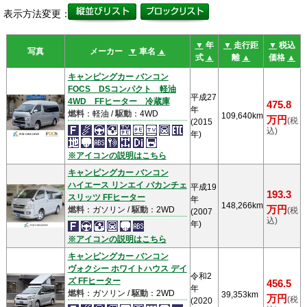
表示方法変更：
▼
年
▼
走行距
▼
税込
写真
メーカー
▼
車名
▲
式
▲
離
▲
価格
▲
キャンピングカー バンコン
FOCS DSコンパクト 軽油
平成27
4WD FFヒーター 冷蔵庫
475.8
年
燃料
：軽油 /
駆動
：4WD
109,640km
万円
(税
(2015
込)
年)
※アイコンの説明はこちら
キャンピングカー バンコン
ハイエース リンエイ バカンチェ
平成19
193.3
スリッツ FFヒーター
年
148,266km
万円
燃料
：ガソリン /
駆動
：2WD
(税
(2007
込)
年)
※アイコンの説明はこちら
キャンピングカー バンコン
ヴォクシー ホワイトハウス デイ
令和2
ズ FFヒーター
456.5
年
燃料
：ガソリン /
駆動
：2WD
39,353km
万円
(税
(2020