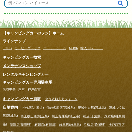
【キャンピングカーのフジ】ホーム
ラインナップ
FOCS
モービルヴェッタ
ローラーチーム
NOVA
輸入トレーラー
キャンピングカー検索
メンテナンスショップ
レンタルキャンピングカー
キャンピングカー専用駐車場
茨城中央
厚木
神戸西宮
キャンピングカー買取
査定依頼入力フォーム
店舗案内
札幌店(北海道)
仙台名取店(宮城県)
茨城中央店(茨城県)
茨城つくば
店(茨城県)
埼玉狭山店(埼玉県)
埼玉寄居店(埼玉県)
柏店(千葉県)
厚木店(神奈川
県)
新潟店(新潟県)
石川店(石川県)
岐阜店(岐阜県)
浜松店(静岡県)
神戸西宮店