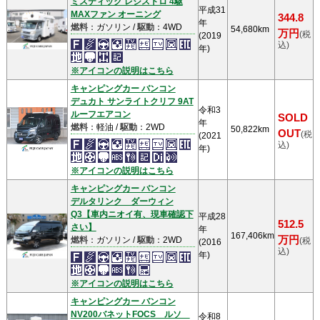
ミスティック レジストロ 4駆
平成31
MAXファン オーニング
344.8
年
燃料
：ガソリン /
駆動
：4WD
54,680km
万円
(税
(2019
込)
年)
※アイコンの説明はこちら
キャンピングカー バンコン
デュカト サンライトクリフ 9AT
令和3
ルーフエアコン
SOLD
年
燃料
：軽油 /
駆動
：2WD
50,822km
OUT
(税
(2021
込)
年)
※アイコンの説明はこちら
キャンピングカー バンコン
デルタリンク ダーウィン
Q3【車内ニオイ有、現車確認下
平成28
512.5
さい】
年
167,406km
万円
燃料
：ガソリン /
駆動
：2WD
(税
(2016
込)
年)
※アイコンの説明はこちら
キャンピングカー バンコン
NV200バネットFOCS ルソ
令和8