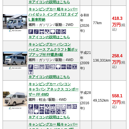
※アイコンの説明はこちら
キャンピングカー 軽キャンパー
ハイゼット インディ727 タイプ
令和8
418.3
L 新車即納
年
77km
万円
燃料
：ガソリン /
駆動
：2WD
(税
(2026
込)
年)
※アイコンの説明はこちら
キャンピングカー バンコン
ハイエース アムクラフト製ポッ
平成21
プアップ付 FF暖房4駆
258.4
年
燃料
：ガソリン /
駆動
：4WD
136,331km
万円
(税
(2009
込)
年)
※アイコンの説明はこちら
キャンピングカー バンコン
キャラバン アネックス コンポー
平成28
ザー FF 4WD
558.1
年
燃料
：軽油 /
駆動
：4WD
49,152km
万円
(税
(2016
込)
年)
※アイコンの説明はこちら
キャンピングカー 軽キャンパー