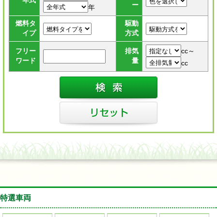
年式
ー
年
燃料タ
駆動
イプ
方式
cc～
フリー
排気
ワード
量
cc
特選車両