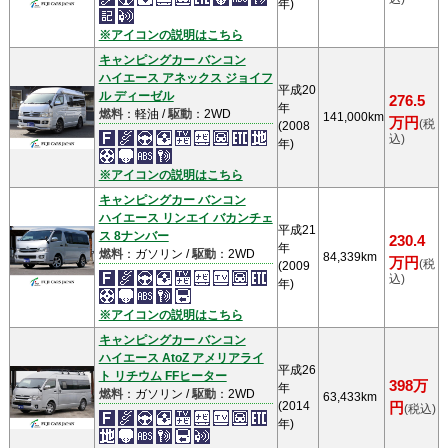
年)
※アイコンの説明はこちら
キャンピングカー バンコン
ハイエース アネックス ジョイフ
平成20
ル ディーゼル
276.5
年
燃料
：軽油 /
駆動
：2WD
141,000km
万円
(税
(2008
込)
年)
※アイコンの説明はこちら
キャンピングカー バンコン
ハイエース リンエイ バカンチェ
平成21
ス 8ナンバー
230.4
年
燃料
：ガソリン /
駆動
：2WD
84,339km
万円
(税
(2009
込)
年)
※アイコンの説明はこちら
キャンピングカー バンコン
ハイエース AtoZ アメリアライ
平成26
ト リチウム FFヒーター
398万
年
燃料
：ガソリン /
駆動
：2WD
63,433km
(2014
円
(税込)
年)