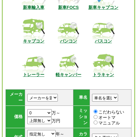
新車輸入車
新車FOCS
新車キャブコン
キャブコン
バンコン
バスコン
トレーラー
軽キャンパー
トラキャン
メーカ
車名
ー
ミッ
こだわらない
万～
価格
ショ
オートマ
万円
ン
マニュアル
年～
カラ