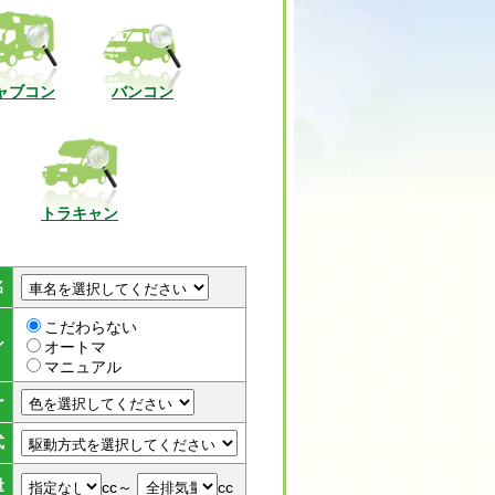
ャブコン
バンコン
トラキャン
名
こだわらない
ン
オートマ
マニュアル
ー
式
量
cc～
cc