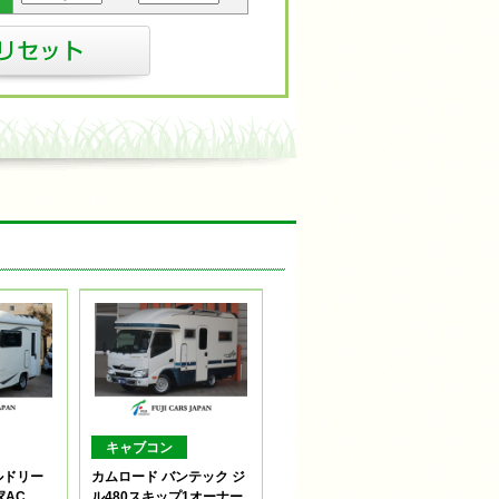
キャブコン
ルドリー
カムロード バンテック ジ
）家AC
ル480スキップ1オーナー