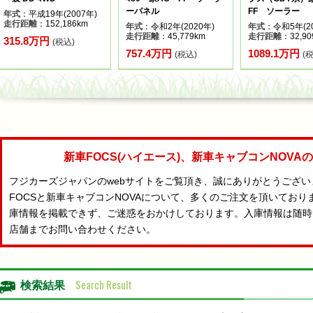
ーパネル
FF ソーラー
年式
：平成19年(2007年)
走行距離
：152,186km
年式
：令和2年(2020年)
年式
：令和5年(20
走行距離
：45,779km
走行距離
：32,90
315.8万円
(税込)
757.4万円
1089.1万円
(税込)
(
新車FOCS(ハイエース)、新車キャブコンNOV
フジカーズジャパンのwebサイトをご覧頂き、誠にありがとうござ
FOCSと新車キャブコンNOVAについて、多くのご注文を頂いており
庫情報を掲載できず、ご迷惑をおかけしております。入庫情報は随時
店舗までお問い合わせください。
Search Result
検索結果