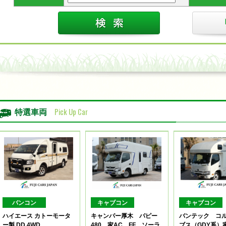
Pick Up Car
特選車両
バンコン
キャブコン
キャブコン
ハイエース カトーモータ
キャンパー厚木 パピー
バンテック コ
ー製 DD 4WD
480 家AC FF ソーラ
ブス（GDY系