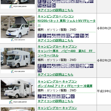
※アイコンの説明はこちら
キャンピングカー バンコン
NV200バネット 東和 ツェルトNV FFヒータ
ー
令和3年(2
燃料
：ガソリン /
駆動
：2WD
※アイコンの説明はこちら
キャンピングカー キャブコン
キャンパー厚木 パピー480 家AC FF
ソーラーパネル
燃料
：ガソリン /
駆動
：2WD
令和2年(2
※アイコンの説明はこちら
キャンピングカー キャブコン
ボンゴ AtoZ アミティ FFヒーター 冷蔵庫
燃料
：ガソリン /
駆動
：2WD
平成19年(
※アイコンの説明はこちら
キャンピングカー キャブコン