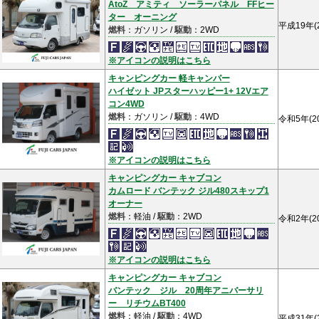
AtoZ アミティ ソーラーパネル FFヒー
ター オーニング
平成19年(
燃料
：ガソリン /
駆動
：2WD
※アイコンの説明はこちら
キャンピングカー 軽キャンパー
ハイゼット JPスターハッピー1+ 12Vエア
コン4WD
燃料
：ガソリン /
駆動
：4WD
令和5年(2
※アイコンの説明はこちら
キャンピングカー キャブコン
カムロード バンテック ジル480スキップ1
オーナー
燃料
：軽油 /
駆動
：2WD
令和2年(2
※アイコンの説明はこちら
キャンピングカー キャブコン
バンテック ジル 20周年アニバーサリ
ー リチウムBT400
燃料
：軽油 /
駆動
：4WD
平成31年(