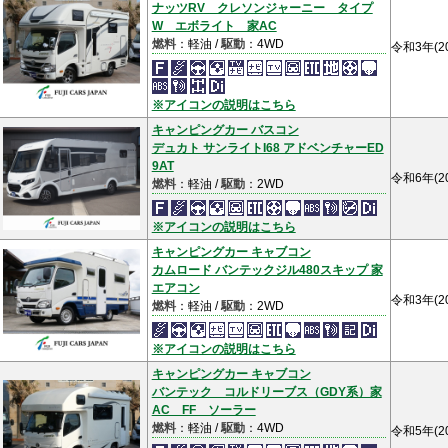
ナッツRV クレソンジャーニー タイプ
W エボライト 家AC
燃料
：軽油 /
駆動
：4WD
令和3年(2
※アイコンの説明はこちら
キャンピングカー バスコン
デュカト サンライトI68 アドベンチャーED
9AT
令和6年(2
燃料
：軽油 /
駆動
：2WD
※アイコンの説明はこちら
キャンピングカー キャブコン
カムロード バンテックジル480スキップ 家
エアコン
令和3年(2
燃料
：軽油 /
駆動
：2WD
※アイコンの説明はこちら
キャンピングカー キャブコン
バンテック コルドリーブス（GDY系）家
AC FF ソーラー
燃料
：軽油 /
駆動
：4WD
令和5年(2