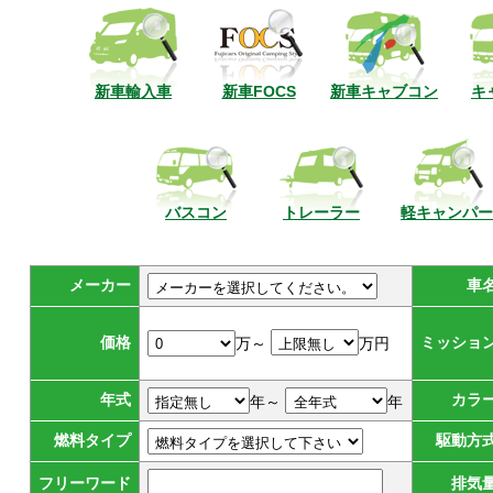
新車輸入車
新車FOCS
新車キャブコン
キ
バスコン
トレーラー
軽キャンパー
メーカー
車
価格
ミッショ
万～
万円
年式
カラ
年～
年
燃料タイプ
駆動方
フリーワード
排気