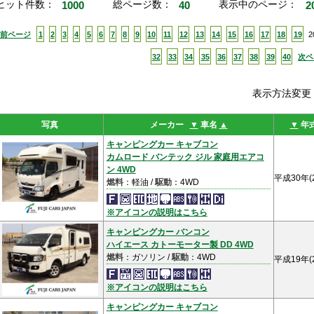
ヒット件数：
1000
総ページ数：
40
表示中のページ：
2
<前ページ
1
2
3
4
5
6
7
8
9
10
11
12
13
14
15
16
17
18
19
2
32
33
34
35
36
37
38
39
40
次ペ
表示方法変
写真
メーカー
▼
車名
▲
▼
年
キャンピングカー キャブコン
カムロード バンテック ジル 家庭用エアコ
ン 4WD
平成30年(
燃料
：軽油 /
駆動
：4WD
※アイコンの説明はこちら
キャンピングカー バンコン
ハイエース カトーモーター製 DD 4WD
燃料
：ガソリン /
駆動
：4WD
平成19年(
※アイコンの説明はこちら
キャンピングカー キャブコン