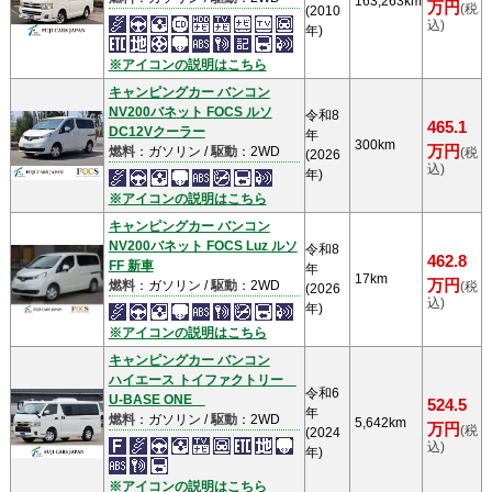
163,263km
万円
(税
(2010
込)
年)
※アイコンの説明はこちら
キャンピングカー バンコン
NV200バネット FOCS ルソ
令和8
465.1
DC12Vクーラー
年
300km
万円
燃料
：ガソリン /
駆動
：2WD
(税
(2026
込)
年)
※アイコンの説明はこちら
キャンピングカー バンコン
NV200バネット FOCS Luz ルソ
令和8
462.8
FF 新車
年
17km
万円
燃料
：ガソリン /
駆動
：2WD
(税
(2026
込)
年)
※アイコンの説明はこちら
キャンピングカー バンコン
ハイエース トイファクトリー
令和6
U-BASE ONE
524.5
年
燃料
：ガソリン /
駆動
：2WD
5,642km
万円
(税
(2024
込)
年)
※アイコンの説明はこちら