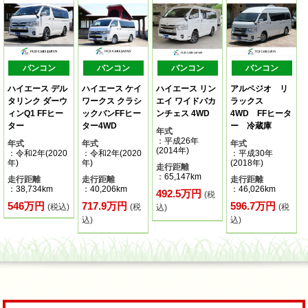
バンコン
バンコン
バンコン
バンコン
ハイエース デル
ハイエース ケイ
ハイエース リン
アルペジオ リ
タリンク ダーウ
ワークス クラシ
エイ ワイドバカ
ラックス
ィンQ1 FFヒー
ックバンFFヒー
ンチェス 4WD
4WD FFヒータ
ター
ター4WD
ー 冷蔵庫
年式
：平成26年
年式
年式
年式
(2014年)
：令和2年(2020
：令和2年(2020
：平成30年
年)
年)
(2018年)
走行距離
：65,147km
走行距離
走行距離
走行距離
：38,734km
：40,206km
：46,026km
492.5万円
(税
546万円
717.9万円
596.7万円
(税込)
(税
(税
込)
込)
込)