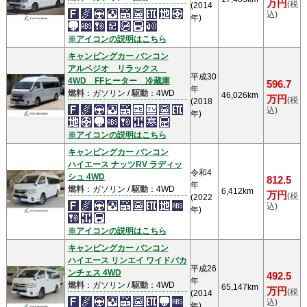
万円
(税
(2014
込)
年)
※アイコンの説明はこちら
キャンピングカー バンコン
アルペジオ リラックス
平成30
4WD FFヒーター 冷蔵庫
596.7
年
燃料
：ガソリン /
駆動
：4WD
46,026km
万円
(税
(2018
込)
年)
※アイコンの説明はこちら
キャンピングカー バンコン
ハイエース ナッツRV ラディッ
令和4
シュ 4WD
812.5
年
燃料
：ガソリン /
駆動
：4WD
6,412km
万円
(税
(2022
込)
年)
※アイコンの説明はこちら
キャンピングカー バンコン
ハイエース リンエイ ワイドバカ
平成26
ンチェス 4WD
492.5
年
燃料
：ガソリン /
駆動
：4WD
65,147km
万円
(税
(2014
込)
年)