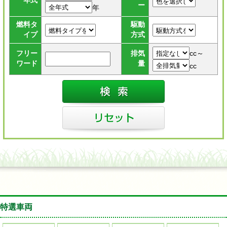
年式
ー
年
燃料タ
駆動
イプ
方式
cc～
フリー
排気
ワード
量
cc
特選車両