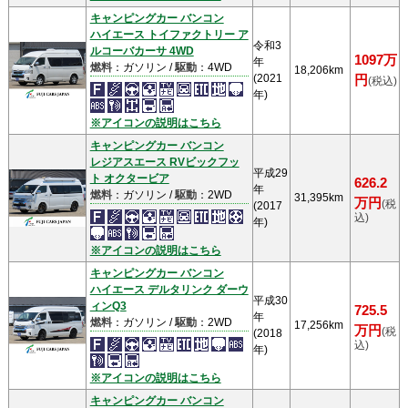
キャンピングカー バンコン
ハイエース トイファクトリー ア
令和3
ルコーバカーサ 4WD
1097万
年
燃料
：ガソリン /
駆動
：4WD
18,206km
(2021
円
(税込)
年)
※アイコンの説明はこちら
キャンピングカー バンコン
レジアスエース RVビックフッ
平成29
ト オクタービア
626.2
年
燃料
：ガソリン /
駆動
：2WD
31,395km
万円
(税
(2017
込)
年)
※アイコンの説明はこちら
キャンピングカー バンコン
ハイエース デルタリンク ダーウ
平成30
ィンQ3
725.5
年
燃料
：ガソリン /
駆動
：2WD
17,256km
万円
(税
(2018
込)
年)
※アイコンの説明はこちら
キャンピングカー バンコン