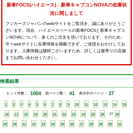
新車FOCS(ハイエース)、新車キャブコンNOVAの在庫状
況に関しまして
フジカーズジャパンのwebサイトをご覧頂き、誠にありがとうご
ざいます。現在、ハイエースベースの新車FOCSと新車キャブコ
ンNOVAについて、多くのご注文を頂いております。そのため、
中々webサイトに在庫情報を掲載できず、ご迷惑をおかけしてお
ります。入庫情報は随時ございますため、詳しくは最寄りの店舗
までお問い合わせください。
検索結果
1004
41
27
ヒット件数：
総ページ数：
表示中のページ：
1
2
3
4
5
6
7
8
9
10
11
12
13
14
15
16
17
18
19
20
21
22
23
24
25
26
27
28
29
30
31
32
33
34
35
36
37
38
39
40
41