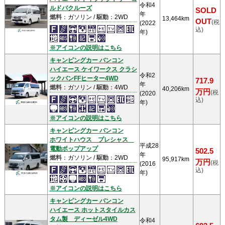
令和4
ルドバクルーズ
SOLD
年
燃料
：ガソリン /
駆動
：2WD
13,464km
OUT
(税
(2022
込)
年)
※アイコンの説明はこちら
キャンピングカー バンコン
ハイエース ケイワークス クラシ
令和2
ックバンFFヒーター4WD
717.9
年
燃料
：ガソリン /
駆動
：4WD
40,206km
万円
(税
(2020
込)
年)
※アイコンの説明はこちら
キャンピングカー バンコン
ホワイトハウス プレシャス
平成28
電動ポップアップ
502.5
年
燃料
：ガソリン /
駆動
：2WD
95,917km
万円
(税
(2016
込)
年)
※アイコンの説明はこちら
キャンピングカー バンコン
ハイエース ホットスタイルカス
タム製 ディーゼル4WD
令和4