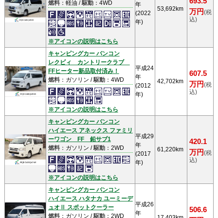
693.5
燃料
：軽油 /
駆動
：4WD
年
53,692km
万円
(税
(2022
込)
年)
※アイコンの説明はこちら
キャンピングカー バンコン
レクビィ カントリークラブ
平成24
FFヒーター新品取付済み！
607.5
年
燃料
：ガソリン /
駆動
：4WD
42,702km
万円
(税
(2012
込)
年)
※アイコンの説明はこちら
キャンピングカー バンコン
ハイエース アネックス ファミリ
平成29
ーワゴン FF 鉛サブ1
420.1
年
燃料
：ガソリン /
駆動
：2WD
61,220km
万円
(税
(2017
込)
年)
※アイコンの説明はこちら
キャンピングカー バンコン
ハイエース ハタナカ ユーミーデ
平成26
ュオⅡ スポットクーラー
506.6
年
燃料
：ガソリン /
駆動
：2WD
17,403km