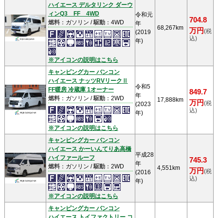
ハイエース デルタリンク ダーウ
ィンQ3 FF 4WD
令和元
704.8
燃料
：ガソリン /
駆動
：4WD
年
68,267km
万円
(税
(2019
込)
年)
※アイコンの説明はこちら
キャンピングカー バンコン
ハイエース ナッツRVリークⅡ
令和5
FF暖房 冷蔵庫 1オーナー
849.7
年
燃料
：ガソリン /
駆動
：2WD
17,888km
万円
(税
(2023
込)
年)
※アイコンの説明はこちら
キャンピングカー バンコン
ハイエース かーいんてりあ高橋
平成28
ハイファールーフ
745.3
年
燃料
：ガソリン /
駆動
：2WD
4,551km
万円
(税
(2016
込)
年)
※アイコンの説明はこちら
キャンピングカー バンコン
ハイエース トイファクトリー コ