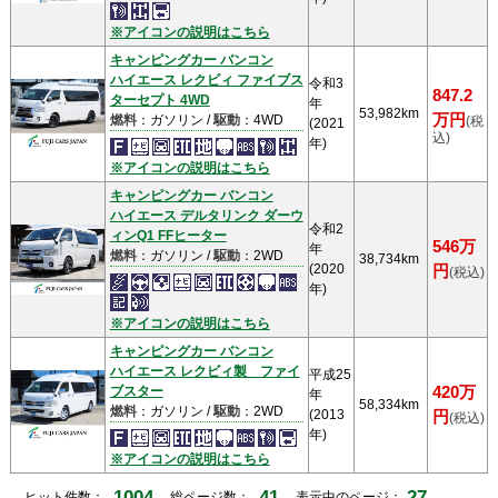
※アイコンの説明はこちら
キャンピングカー バンコン
ハイエース レクビィ ファイブス
令和3
847.2
ターセプト 4WD
年
53,982km
万円
燃料
：ガソリン /
駆動
：4WD
(税
(2021
込)
年)
※アイコンの説明はこちら
キャンピングカー バンコン
ハイエース デルタリンク ダーウ
令和2
ィンQ1 FFヒーター
546万
年
燃料
：ガソリン /
駆動
：2WD
38,734km
(2020
円
(税込)
年)
※アイコンの説明はこちら
キャンピングカー バンコン
ハイエース レクビィ製 ファイ
平成25
ブスター
420万
年
58,334km
燃料
：ガソリン /
駆動
：2WD
(2013
円
(税込)
年)
※アイコンの説明はこちら
1004
41
27
ヒット件数：
総ページ数：
表示中のページ：