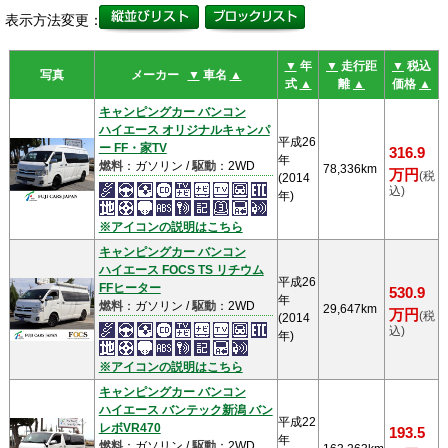
表示方法変更：
▼
年
▼
走行距
▼
税込
写真
メーカー
▼
車名
▲
式
▲
離
▲
価格
▲
キャンピングカー バンコン
ハイエース オリジナルキャンパ
平成26
ー FF・家TV
316.9
年
燃料
：ガソリン /
駆動
：2WD
78,336km
万円
(税
(2014
込)
年)
※アイコンの説明はこちら
キャンピングカー バンコン
ハイエース FOCS TS リチウム
平成26
FFヒーター
530.9
年
燃料
：ガソリン /
駆動
：2WD
29,647km
万円
(税
(2014
込)
年)
※アイコンの説明はこちら
キャンピングカー バンコン
ハイエース バンテック新潟 バン
平成22
レボVR470
193.5
年
燃料
：ガソリン /
駆動
：2WD