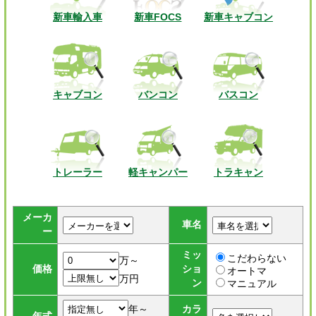
新車輸入車
新車FOCS
新車キャブコン
キャブコン
バンコン
バスコン
トレーラー
軽キャンパー
トラキャン
メーカ
車名
ー
ミッ
こだわらない
万～
価格
ショ
オートマ
万円
ン
マニュアル
年～
カラ