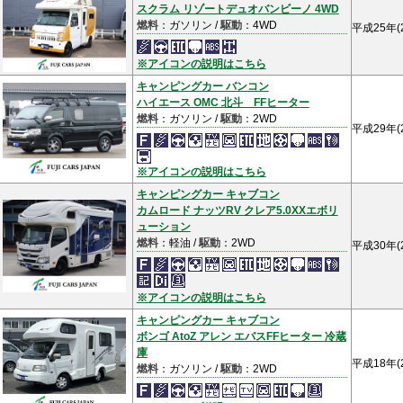
スクラム リゾートデュオバンビーノ 4WD
燃料
：ガソリン /
駆動
：4WD
平成25年(
※アイコンの説明はこちら
キャンピングカー バンコン
ハイエース OMC 北斗 FFヒーター
燃料
：ガソリン /
駆動
：2WD
平成29年(
※アイコンの説明はこちら
キャンピングカー キャブコン
カムロード ナッツRV クレア5.0XXエボリ
ューション
燃料
：軽油 /
駆動
：2WD
平成30年(
※アイコンの説明はこちら
キャンピングカー キャブコン
ボンゴ AtoZ アレン エバスFFヒーター 冷蔵
庫
平成18年(
燃料
：ガソリン /
駆動
：2WD