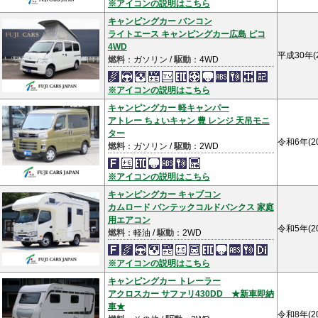
※アイコンの説明はこちら
キャンピングカー バンコン
ライトエース キャンピングカー広島 ピコ
4WD
平成30年(
燃料
：ガソリン /
駆動
：4WD
※アイコンの説明はこちら
キャンピングカー 軽キャンパー
アトレー ちょいキャン 豊 レンジ 天吊モニ
ター
令和6年(2
燃料
：ガソリン /
駆動
：2WD
※アイコンの説明はこちら
キャンピングカー キャブコン
カムロード バンテックコルドバンクス 家庭
用エアコン
令和5年(2
燃料
：軽油 /
駆動
：2WD
※アイコンの説明はこちら
キャンピングカー トレーラー
アクロスカー サファリ430DD ★新車即納
車★
令和8年(2