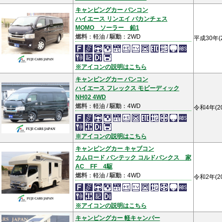
キャンピングカー バンコン
ハイエース リンエイ バカンチェス
MOMO ソーラー 鉛1
燃料
：軽油 /
駆動
：2WD
平成30年(
※アイコンの説明はこちら
キャンピングカー バンコン
ハイエース フレックス モビーディック
NH02 4WD
燃料
：軽油 /
駆動
：4WD
令和4年(2
※アイコンの説明はこちら
キャンピングカー キャブコン
カムロード バンテック コルドバンクス 家
AC FF 4駆
燃料
：軽油 /
駆動
：4WD
令和2年(2
※アイコンの説明はこちら
キャンピングカー 軽キャンパー