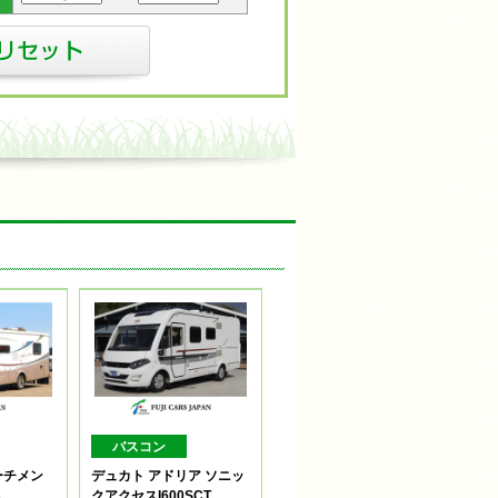
バスコン
ーチメン
デュカト アドリア ソニッ
B
クアクセスI600SCT