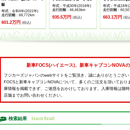
駆
年式
：平成30年(2018年)
年式
：平成18年(2
走行距離
：46,463km
走行距離
：60,50
年式
：令和4年(2022年)
走行距離
：68,772km
935.5万円
663.1万円
(税込)
(税
601.2万円
(税込)
新車FOCS(ハイエース)、新車キャブコンNOV
フジカーズジャパンのwebサイトをご覧頂き、誠にありがとうござ
FOCSと新車キャブコンNOVAについて、多くのご注文を頂いており
庫情報を掲載できず、ご迷惑をおかけしております。入庫情報は随時
店舗までお問い合わせください。
Search Result
検索結果