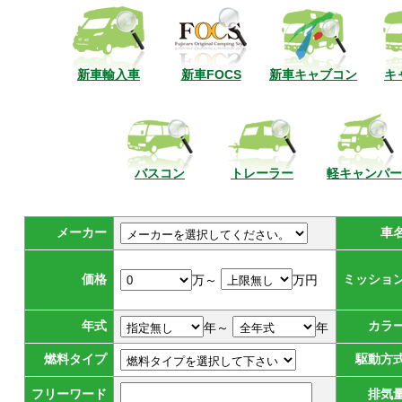
新車輸入車
新車FOCS
新車キャブコン
キ
バスコン
トレーラー
軽キャンパー
メーカー
車
価格
ミッショ
万～
万円
年式
カラ
年～
年
燃料タイプ
駆動方
フリーワード
排気