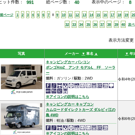
ヒット件数：
991
総ページ数：
40
表示中のページ：
8
<前ページ
1
2
3
4
5
6
7
8
9
10
11
12
13
14
15
16
17
18
19
2
32
33
34
35
36
37
38
39
40
次ペ
表示方法変
写真
メーカー
▼
車名
▲
▼
年
キャンピングカー バンコン
ボンゴAtoZ アンナ モデルL FF ソーラ
ー
燃料
：ガソリン /
駆動
：2WD
令和4年(2
※アイコンの説明はこちら
キャンピングカー キャブコン
カムロードダイレクトカーズ ダルビィ江の
島 4WD
令和6年(2
燃料
：軽油 /
駆動
：4WD
※アイコンの説明はこちら