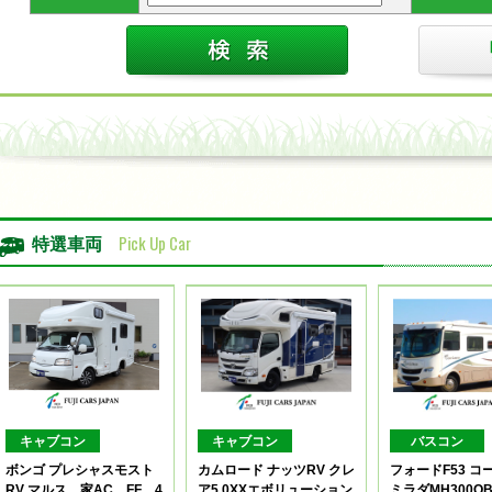
Pick Up Car
特選車両
キャブコン
キャブコン
バスコン
ボンゴ プレシャスモスト
カムロード ナッツRV クレ
フォードF53 コ
RV マルス 家AC FF 4
ア5.0XXエボリューション
ミラダMH300Q