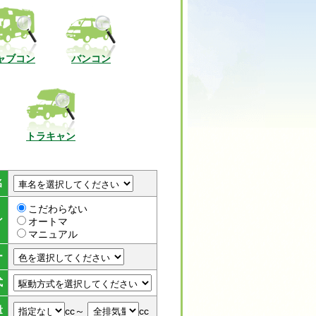
ャブコン
バンコン
トラキャン
名
こだわらない
ン
オートマ
マニュアル
ー
式
量
cc～
cc