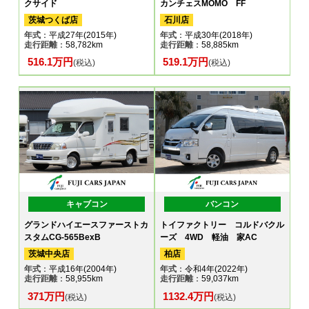
クサイド
カンチェスMOMO FF
茨城つくば店
石川店
年式
：平成27年(2015年)
年式
：平成30年(2018年)
走行距離
：58,782km
走行距離
：58,885km
516.1万円
519.1万円
(税込)
(税込)
キャブコン
バンコン
グランドハイエースファーストカ
トイファクトリー コルドバクル
スタムCG-565BexB
ーズ 4WD 軽油 家AC
茨城中央店
柏店
年式
：平成16年(2004年)
年式
：令和4年(2022年)
走行距離
：58,955km
走行距離
：59,037km
371万円
1132.4万円
(税込)
(税込)