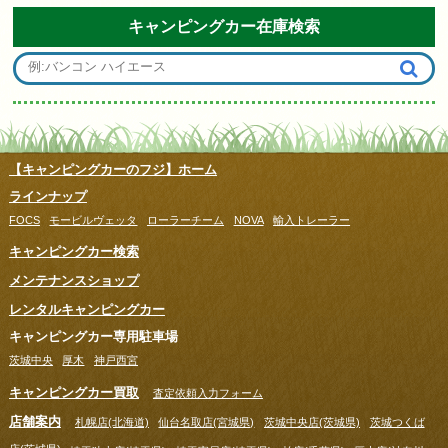
キャンピングカー在庫検索
【キャンピングカーのフジ】ホーム
ラインナップ
FOCS
モービルヴェッタ
ローラーチーム
NOVA
輸入トレーラー
キャンピングカー検索
メンテナンスショップ
レンタルキャンピングカー
キャンピングカー専用駐車場
茨城中央
厚木
神戸西宮
キャンピングカー買取
査定依頼入力フォーム
店舗案内
札幌店(北海道)
仙台名取店(宮城県)
茨城中央店(茨城県)
茨城つくば