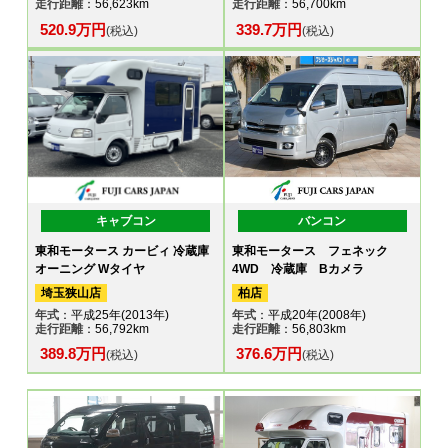
走行距離
：56,623km
走行距離
：56,700km
520.9万円
339.7万円
(税込)
(税込)
キャブコン
バンコン
東和モータース カービィ 冷蔵庫
東和モータース フェネック
オーニング Wタイヤ
4WD 冷蔵庫 Bカメラ
埼玉狭山店
柏店
年式
：平成25年(2013年)
年式
：平成20年(2008年)
走行距離
：56,792km
走行距離
：56,803km
389.8万円
376.6万円
(税込)
(税込)