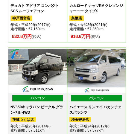
デュカト アドリア コンパクト
カムロード ナッツRV クレソンジ
SCS ルーフエアコン
ャーニー タイプX
神戸西宮店
鳥栖店
年式
：平成29年(2017年)
年式
：令和3年(2021年)
走行距離
：57,159km
走行距離
：57,360km
832.8万円
918.6万円
(税込)
(税込)
バンコン
バンコン
NV350キャラバン ビークル グラ
ハイエース リンエイ バカンチェ
ンベル 4WD
スパランツ
茨城つくば店
埼玉寄居店
年式
：平成26年(2014年)
年式
：平成24年(2012年)
走行距離
：57,511km
走行距離
：57,577km