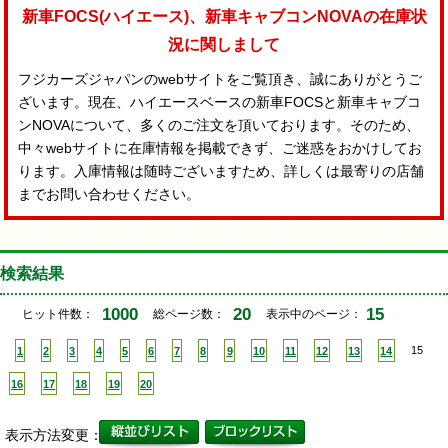
新車FOCS(ハイエース)、新車キャブコンNOVAの在庫状
況に関しまして
フジカーズジャパンのwebサイトをご覧頂き、誠にありがとうご
ざいます。現在、ハイエースベースの新車FOCSと新車キャブコ
ンNOVAについて、多くのご注文を頂いております。そのため、
中々webサイトに在庫情報を掲載できず、ご迷惑をおかけしてお
ります。入庫情報は随時ございますため、詳しくは最寄りの店舗
までお問い合わせください。
検索結果
1000
20
15
ヒット件数：
総ページ数：
表示中のページ：
1
2
3
4
5
6
7
8
9
10
11
12
13
14
15
16
17
18
19
20
表示方法変更：