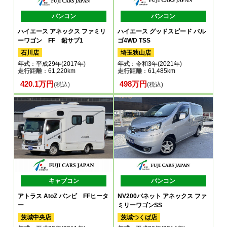
バンコン
バンコン
ハイエース アネックス ファミリ
ハイエース グッドスピード バル
ーワゴン FF 鉛サブ1
ゴ4WD TSS
石川店
埼玉狭山店
年式
：平成29年(2017年)
年式
：令和3年(2021年)
走行距離
：61,220km
走行距離
：61,485km
420.1万円
498万円
(税込)
(税込)
キャブコン
バンコン
アトラス AtoZ バンビ FFヒータ
NV200バネット アネックス ファ
ー
ミリーワゴンSS
茨城中央店
茨城つくば店