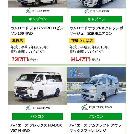
キャブコン
キャブコン
カムロード ジャパンCRC ロビン
カムロード ナッツRV クレソンボ
ソン106 4WD
ヤージュ 家庭用エアコン
札幌店
茨城つくば店
年式
：令和2年(2020年)
年式
：平成28年(2016年)
走行距離
：59,424km
走行距離
：59,474km
750万円
641.4万円
(税込)
(税込)
バンコン
バンコン
ハイエース フレックス FD-BOX
ハイエース アムクラフト アウラ
V07-N 4WD
マックスファン レンジ