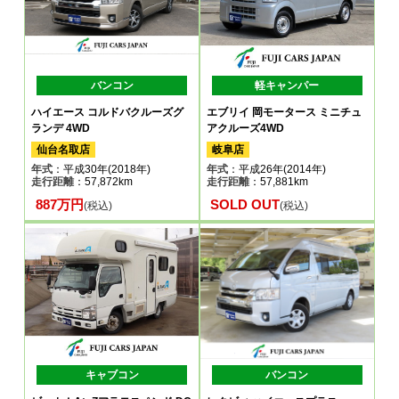
バンコン
軽キャンパー
ハイエース コルドバクルーズグ
エブリイ 岡モータース ミニチュ
ランデ 4WD
アクルーズ4WD
仙台名取店
岐阜店
年式
：平成30年(2018年)
年式
：平成26年(2014年)
走行距離
：57,872km
走行距離
：57,881km
887万円
SOLD OUT
(税込)
(税込)
キャブコン
バンコン