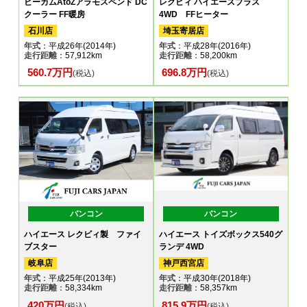
ビーカムAtoZアラモスペンド DC
レクビィ ハイエースプラス
クーラー FF暖房
4WD FFヒーター
石川店
埼玉寄居店
年式
：平成26年(2014年)
年式
：平成28年(2016年)
走行距離
：57,912km
走行距離
：58,200km
560.7万円
696.8万円
(税込)
(税込)
バンコン
バンコン
ハイエース レクビィ製 ファイ
ハイエース トイズボックス540グ
ブスター
ランデ 4WD
岐阜店
神戸西宮店
年式
：平成25年(2013年)
年式
：平成30年(2018年)
走行距離
：58,334km
走行距離
：58,357km
420万円
815.9万円
(税込)
(税込)