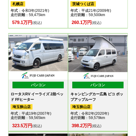
札幌店
茨城つくば店
年式
：令和3年(2021年)
年式
：平成21年(2009年)
走行距離
：59,475km
走行距離
：59,500km
579.1万円
260.1万円
(税込)
(税込)
バンコン
バンコン
ロータスRV イーライズ 2段ベッ
キャンピングカー広島 ピコ ポッ
ド FFヒーター
プアップルーフ
埼玉狭山店
埼玉狭山店
年式
：平成19年(2007年)
年式
：令和2年(2020年)
走行距離
：59,565km
走行距離
：59,579km
323.5万円
398.2万円
(税込)
(税込)