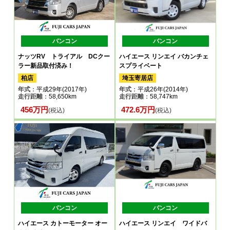
バンコン
バンコン
ナッツRV トライアル DCクー
ハイエース リンエイ バカンチェ
ラー新品取付済み！
スプライベート
柏店
埼玉寄居店
年式
：平成29年(2017年)
年式
：平成26年(2014年)
走行距離
：58,650km
走行距離
：58,747km
456万円
472.6万円
(税込)
(税込)
バンコン
バンコン
ハイエース カトーモーター オー
ハイエース リンエイ ワイドバ