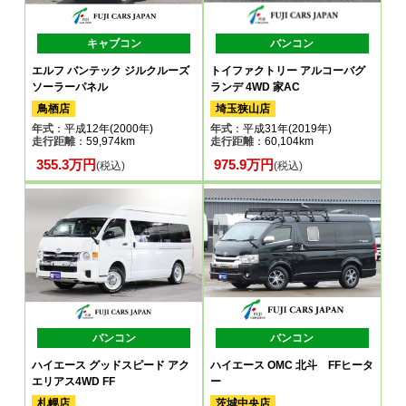
キャブコン
バンコン
エルフ バンテック ジルクルーズ
トイファクトリー アルコーバグ
ソーラーパネル
ランデ 4WD 家AC
鳥栖店
埼玉狭山店
年式
：平成12年(2000年)
年式
：平成31年(2019年)
走行距離
：59,974km
走行距離
：60,104km
355.3万円
975.9万円
(税込)
(税込)
バンコン
バンコン
ハイエース グッドスピード アク
ハイエース OMC 北斗 FFヒータ
エリアス4WD FF
ー
札幌店
茨城中央店