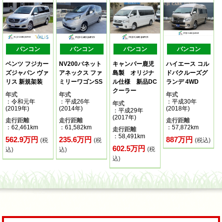
バンコン
バンコン
バンコン
バンコン
ベンツ フジカー
NV200バネット
キャンパー鹿児
ハイエース コル
ズジャパン ヴァ
アネックス ファ
島製 オリジナ
ドバクルーズグ
リス 新規架装
ミリーワゴンSS
ル仕様 新品DC
ランデ 4WD
クーラー
年式
年式
年式
：令和元年
：平成26年
：平成30年
年式
(2019年)
(2014年)
(2018年)
：平成29年
(2017年)
走行距離
走行距離
走行距離
：62,461km
：61,582km
：57,872km
走行距離
：58,491km
562.9万円
235.6万円
887万円
(税
(税
(税込)
602.5万円
(税
込)
込)
込)