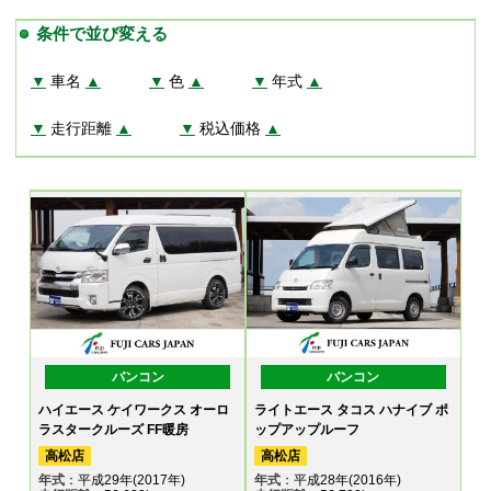
条件で並び変える
▼
車名
▲
▼
色
▲
▼
年式
▲
▼
走行距離
▲
▼
税込価格
▲
バンコン
バンコン
ハイエース ケイワークス オーロ
ライトエース タコス ハナイブ ポ
ラスタークルーズ FF暖房
ップアップルーフ
高松店
高松店
年式
：平成29年(2017年)
年式
：平成28年(2016年)