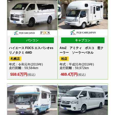
バンコン
キャブコン
ハイエース FOCS エスパシオes
AtoZ アミティ ボスコ 窓ク
リノタクミ 4WD
ーラー ソーラーパネル
札幌店
柏店
年式
：令和元年(2019年)
年式
：平成31年(2019年)
走行距離
：59,584km
走行距離
：59,972km
559.6万円
469.4万円
(税込)
(税込)