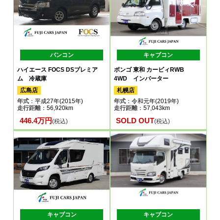
バンコン
キャブコン
ハイエース FOCS DSプレミア
ボンゴ 東和 カービィRWB
ム 冷蔵庫
4WD インバーター
広島店
札幌店
年式
：平成27年(2015年)
年式
：令和元年(2019年)
走行距離
：56,920km
走行距離
：57,043km
446.4万円
SOLD OUT
(税込)
(税込)
キャブコン
キャブコン