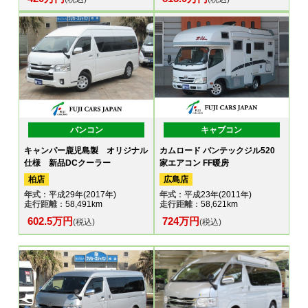
バンコン
キャブコン
キャンパー鹿児島製 オリジナル
カムロード バンテックジル520
仕様 新品DCクーラー
家エアコン FF暖房
柏店
広島店
年式
：平成29年(2017年)
年式
：平成23年(2011年)
走行距離
：58,491km
走行距離
：58,621km
602.5万円
724万円
(税込)
(税込)