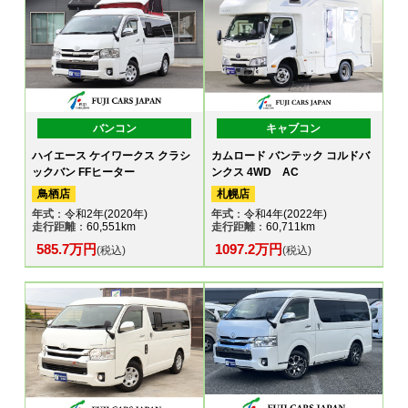
バンコン
キャブコン
ハイエース ケイワークス クラシ
カムロード バンテック コルドバ
ックバン FFヒーター
ンクス 4WD AC
鳥栖店
札幌店
年式
：令和2年(2020年)
年式
：令和4年(2022年)
走行距離
：60,551km
走行距離
：60,711km
585.7万円
1097.2万円
(税込)
(税込)