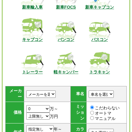
新車輸入車
新車FOCS
新車キャブコン
キャブコン
バンコン
バスコン
トレーラー
軽キャンパー
トラキャン
メーカ
車名
ー
ミッ
こだわらない
万～
価格
ショ
オートマ
万円
ン
マニュアル
年～
カラ