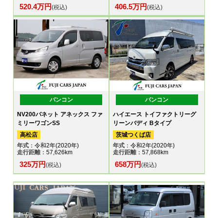
520.4万円
406.5万円
(税込)
(税込)
バンコン
バンコン
NV200バネット アネックス ファ
ハイエース トイファクトリーグ
ミリーワゴンSS
リーンバディ Bタイプ
高松店
茨城つくば店
年式
：令和2年(2020年)
年式
：令和2年(2020年)
走行距離
：57,626km
走行距離
：57,868km
325万円
658万円
(税込)
(税込)