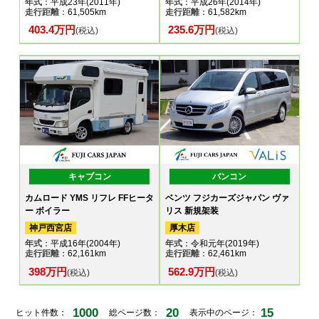
年式
：平成23年(2011年)
年式
：平成26年(2014年)
走行距離
：61,505km
走行距離
：61,582km
403.4万円
235.6万円
(税込)
(税込)
キャブコン
バンコン
カムロード YMS リフレ FFヒータ
ベンツ フジカーズジャパン ヴァ
ー ボイラー
リス 新規架装
神戸西宮店
厚木店
年式
：平成16年(2004年)
年式
：令和元年(2019年)
走行距離
：62,161km
走行距離
：62,461km
398万円
562.9万円
(税込)
(税込)
1000
20
15
ヒット件数：
総ページ数：
表示中のページ：