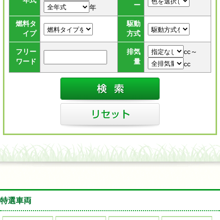
年式
ー
年
燃料タ
駆動
イプ
方式
cc～
フリー
排気
ワード
量
cc
特選車両