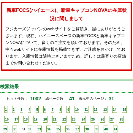
新車FOCS(ハイエース)、新車キャブコンNOVAの在庫状
況に関しまして
フジカーズジャパンのwebサイトをご覧頂き、誠にありがとうご
ざいます。現在、ハイエースベースの新車FOCSと新車キャブコ
ンNOVAについて、多くのご注文を頂いております。そのため、
中々webサイトに在庫情報を掲載できず、ご迷惑をおかけしてお
ります。入庫情報は随時ございますため、詳しくは最寄りの店舗
までお問い合わせください。
検索結果
1002
41
31
ヒット件数：
総ページ数：
表示中のページ：
1
2
3
4
5
6
7
8
9
10
11
12
13
14
15
16
17
18
19
20
21
22
23
24
25
26
27
28
29
30
31
32
33
34
35
36
37
38
39
40
41