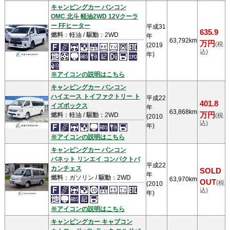
キャンピングカー バンコン
OMC 北斗 軽油2WD 12Vクーラ
ー FFヒーター
平成31
635.9
燃料
：軽油 /
駆動
：2WD
年
63,792km
万円
(税
(2019
込)
年)
※アイコンの説明はこちら
キャンピングカー バンコン
ハイエース トイファクトリー ト
平成22
401.8
イズボックス
年
63,868km
万円
燃料
：軽油 /
駆動
：2WD
(税
(2010
込)
年)
※アイコンの説明はこちら
キャンピングカー バンコン
バネット リンエイ コンパクトバ
平成22
カンチェス
SOLD
年
燃料
：ガソリン /
駆動
：2WD
63,970km
OUT
(税
(2010
込)
年)
※アイコンの説明はこちら
キャンピングカー キャブコン