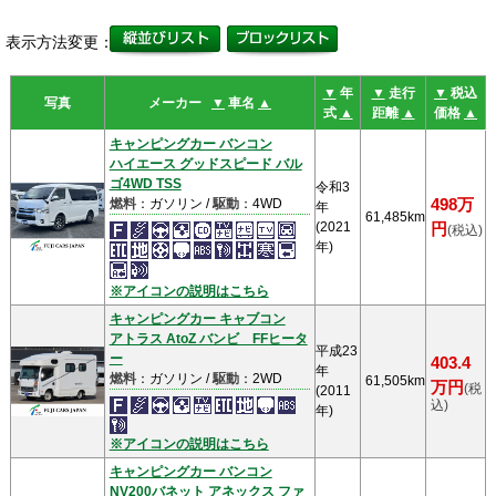
表示方法変更：
▼
年
▼
走行
▼
税込
写真
メーカー
▼
車名
▲
式
▲
距離
▲
価格
▲
キャンピングカー バンコン
ハイエース グッドスピード バル
ゴ4WD TSS
令和3
燃料
：ガソリン /
駆動
：4WD
498万
年
61,485km
(2021
円
(税込)
年)
※アイコンの説明はこちら
キャンピングカー キャブコン
アトラス AtoZ バンビ FFヒータ
平成23
ー
403.4
年
燃料
：ガソリン /
駆動
：2WD
61,505km
万円
(税
(2011
込)
年)
※アイコンの説明はこちら
キャンピングカー バンコン
NV200バネット アネックス ファ