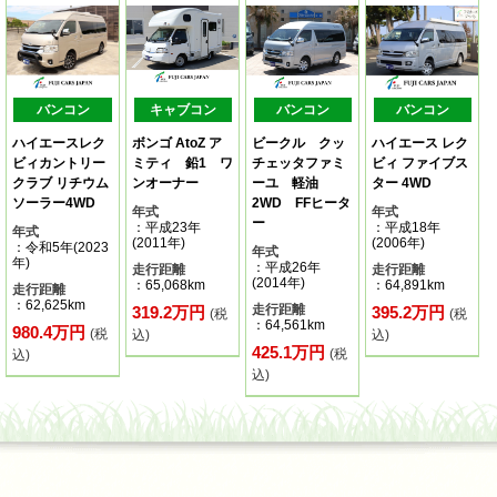
バンコン
キャブコン
バンコン
バンコン
ハイエースレク
ボンゴ AtoZ ア
ビークル クッ
ハイエース レク
ビィカントリー
ミティ 鉛1 ワ
チェッタファミ
ビィ ファイブス
クラブ リチウム
ンオーナー
ーユ 軽油
ター 4WD
ソーラー4WD
2WD FFヒータ
年式
年式
ー
：平成23年
：平成18年
年式
(2011年)
(2006年)
：令和5年(2023
年式
年)
：平成26年
走行距離
走行距離
(2014年)
：65,068km
：64,891km
走行距離
：62,625km
走行距離
319.2万円
395.2万円
(税
(税
：64,561km
980.4万円
(税
込)
込)
425.1万円
(税
込)
込)