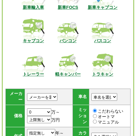
新車輸入車
新車FOCS
新車キャブコン
キャブコン
バンコン
バスコン
トレーラー
軽キャンパー
トラキャン
メーカ
車名
ー
ミッ
こだわらない
万～
価格
ショ
オートマ
万円
ン
マニュアル
年～
カラ