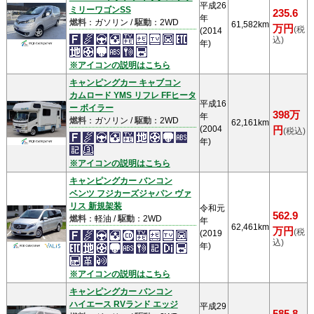
平成26
ミリーワゴンSS
235.6
年
燃料
：ガソリン /
駆動
：2WD
61,582km
万円
(税
(2014
込)
年)
※アイコンの説明はこちら
キャンピングカー キャブコン
カムロード YMS リフレ FFヒータ
平成16
ー ボイラー
398万
年
燃料
：ガソリン /
駆動
：2WD
62,161km
(2004
円
(税込)
年)
※アイコンの説明はこちら
キャンピングカー バンコン
ベンツ フジカーズジャパン ヴァ
リス 新規架装
令和元
562.9
燃料
：軽油 /
駆動
：2WD
年
62,461km
万円
(税
(2019
込)
年)
※アイコンの説明はこちら
キャンピングカー バンコン
ハイエース RVランド エッジ
平成29