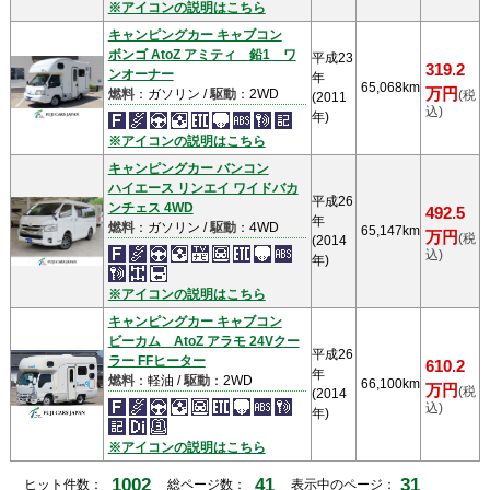
※アイコンの説明はこちら
キャンピングカー キャブコン
ボンゴ AtoZ アミティ 鉛1 ワ
平成23
319.2
ンオーナー
年
65,068km
万円
燃料
：ガソリン /
駆動
：2WD
(税
(2011
込)
年)
※アイコンの説明はこちら
キャンピングカー バンコン
ハイエース リンエイ ワイドバカ
平成26
ンチェス 4WD
492.5
年
燃料
：ガソリン /
駆動
：4WD
65,147km
万円
(税
(2014
込)
年)
※アイコンの説明はこちら
キャンピングカー キャブコン
ビーカム AtoZ アラモ 24Vクー
平成26
ラー FFヒーター
610.2
年
燃料
：軽油 /
駆動
：2WD
66,100km
万円
(税
(2014
込)
年)
※アイコンの説明はこちら
1002
41
31
ヒット件数：
総ページ数：
表示中のページ：