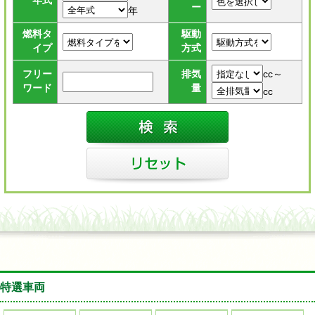
年式
ー
年
燃料タ
駆動
イプ
方式
cc～
フリー
排気
ワード
量
cc
特選車両