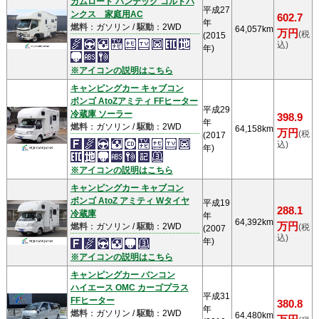
カムロード バンテック コルドバ
平成27
ンクス 家庭用AC
602.7
年
燃料
：ガソリン /
駆動
：2WD
64,057km
万円
(税
(2015
込)
年)
※アイコンの説明はこちら
キャンピングカー キャブコン
ボンゴ AtoZアミティ FFヒーター
平成29
冷蔵庫 ソーラー
398.9
年
燃料
：ガソリン /
駆動
：2WD
64,158km
万円
(税
(2017
込)
年)
※アイコンの説明はこちら
キャンピングカー キャブコン
ボンゴ AtoZ アミティ Wタイヤ
平成19
288.1
冷蔵庫
年
64,392km
万円
燃料
：ガソリン /
駆動
：2WD
(税
(2007
込)
年)
※アイコンの説明はこちら
キャンピングカー バンコン
ハイエース OMC カーゴプラス
平成31
FFヒーター
380.8
年
燃料
：ガソリン /
駆動
：2WD
64,480km