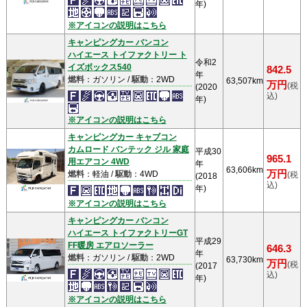
年)
※アイコンの説明はこちら
キャンピングカー バンコン
ハイエース トイファクトリー ト
令和2
イズボックス540
842.5
年
燃料
：ガソリン /
駆動
：2WD
63,507km
万円
(税
(2020
込)
年)
※アイコンの説明はこちら
キャンピングカー キャブコン
カムロード バンテック ジル 家庭
平成30
965.1
用エアコン 4WD
年
63,606km
万円
燃料
：軽油 /
駆動
：4WD
(税
(2018
込)
年)
※アイコンの説明はこちら
キャンピングカー バンコン
ハイエース トイファクトリーGT
平成29
FF暖房 エアロソーラー
646.3
年
燃料
：ガソリン /
駆動
：2WD
63,730km
万円
(税
(2017
込)
年)
※アイコンの説明はこちら