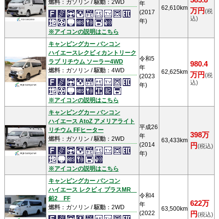
585.8
燃料
：ガソリン /
駆動
：2WD
年
62,610km
万円
(税
(2017
込)
年)
※アイコンの説明はこちら
キャンピングカー バンコン
ハイエースレクビィカントリーク
令和5
ラブ リチウム ソーラー4WD
980.4
年
燃料
：ガソリン /
駆動
：4WD
62,625km
万円
(税
(2023
込)
年)
※アイコンの説明はこちら
キャンピングカー バンコン
ハイエース AtoZ アメリアライト
平成26
リチウム FFヒーター
398万
年
燃料
：ガソリン /
駆動
：2WD
63,433km
(2014
円
(税込)
年)
※アイコンの説明はこちら
キャンピングカー バンコン
ハイエース レクビィ プラスMR
令和4
鉛2 FF
622万
年
燃料
：ガソリン /
駆動
：2WD
63,500km
(2022
円
(税込)