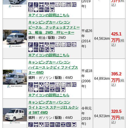
万円
(税
(2019
込)
年)
※アイコンの説明はこちら
キャンピングカー バンコン
ビークル クッチェッタファミー
平成26
ユ 軽油 2WD FFヒーター
425.1
年
燃料
：軽油 /
駆動
：2WD
64,561km
万円
(税
(2014
込)
年)
※アイコンの説明はこちら
キャンピングカー バンコン
ハイエース レクビィ ファイブス
平成18
ター 4WD
395.2
年
燃料
：ガソリン /
駆動
：4WD
64,891km
万円
(税
(2006
込)
年)
※アイコンの説明はこちら
キャンピングカー バンコン
ライトエース ステージ21 ルクシ
令和元
320.5
オ 5MT 4WD
年
64,921km
万円
燃料
：ガソリン /
駆動
：4WD
(税
(2019
込)
年)