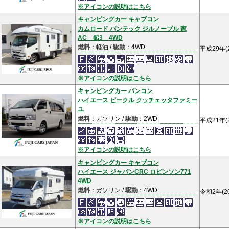
※アイコンの説明はこちら
キャンピングカー キャブコン
カムロード バンテック ジルノーブル 家
AC 鉛3 4WD
燃料
：軽油 /
駆動
：4WD
平成29年(
※アイコンの説明はこちら
キャンピングカー バンコン
ハイエース ビークル クッチェッタファミー
ユ
燃料
：ガソリン /
駆動
：2WD
平成21年(
※アイコンの説明はこちら
キャンピングカー キャブコン
ハイエース ジャパンCRC ロビンソン771
4WD
燃料
：ガソリン /
駆動
：4WD
令和2年(2
※アイコンの説明はこちら