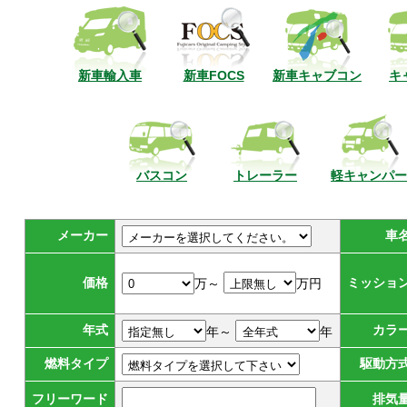
新車輸入車
新車FOCS
新車キャブコン
キ
バスコン
トレーラー
軽キャンパー
メーカー
車
価格
ミッショ
万～
万円
年式
カラ
年～
年
燃料タイプ
駆動方
フリーワード
排気