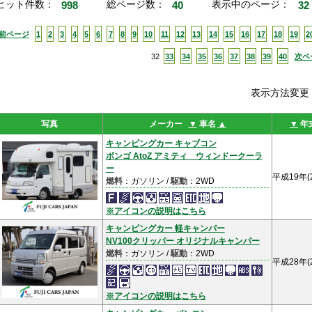
ヒット件数：
998
総ページ数：
40
表示中のページ：
32
<前ページ
1
2
3
4
5
6
7
8
9
10
11
12
13
14
15
16
17
18
19
2
32
33
34
35
36
37
38
39
40
次ペ
表示方法変
写真
メーカー
▼
車名
▲
▼
年
キャンピングカー キャブコン
ボンゴ AtoZ アミティ ウィンドークーラ
ー
平成19年(
燃料
：ガソリン /
駆動
：2WD
※アイコンの説明はこちら
キャンピングカー 軽キャンパー
NV100クリッパー オリジナルキャンパー
燃料
：ガソリン /
駆動
：2WD
平成28年(
※アイコンの説明はこちら