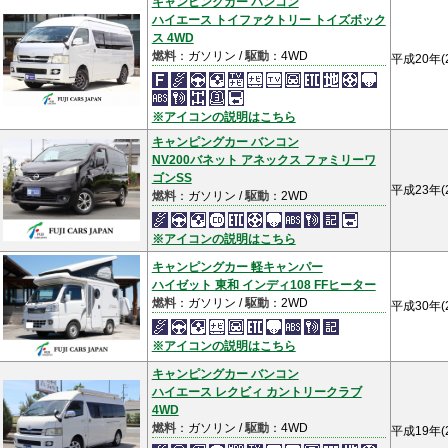
キャンピングカー バンコン
ハイエース トイファクトリー トイズボック
ス 4WD
燃料
：ガソリン /
駆動
：4WD
平成20年(
※アイコンの説明はこちら
キャンピングカー バンコン
NV200バネット アネックス ファミリーワ
ゴンSS
平成23年(
燃料
：ガソリン /
駆動
：2WD
※アイコンの説明はこちら
キャンピングカー 軽キャンパー
ハイゼット 東和 インディ108 FFヒーター
燃料
：ガソリン /
駆動
：2WD
平成30年(
※アイコンの説明はこちら
キャンピングカー バンコン
ハイエース レクビィ カントリークラブ
4WD
燃料
：ガソリン /
駆動
：4WD
平成19年(