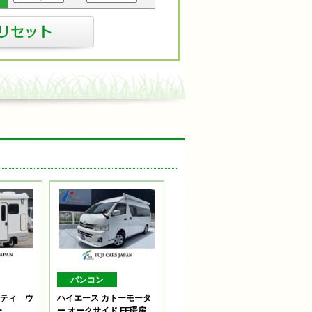
バンコン
アミティ ウ
ハイエース カトーモータ
ー
ー オークサイド FF暖房