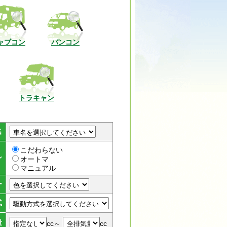
ャブコン
バンコン
トラキャン
名
こだわらない
ン
オートマ
マニュアル
ー
式
量
cc～
cc