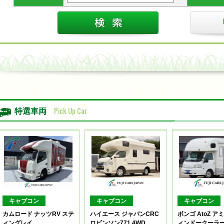
Pick Up Car
特選車両
キャブコン
キャブコン
キャブコン
カムロード ナッツRV ステ
ハイエース ジャパンCRC
ボンゴ AtoZ 
ィングレイ
ロビンソン771 4WD
ィンドークーラ