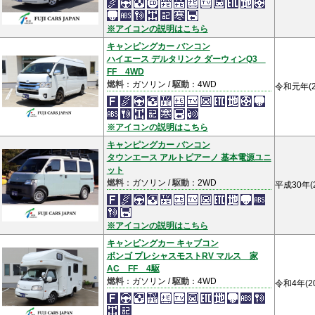
※アイコンの説明はこちら
キャンピングカー バンコン
ハイエース デルタリンク ダーウィンQ3
FF 4WD
燃料
：ガソリン /
駆動
：4WD
令和元年(2
※アイコンの説明はこちら
キャンピングカー バンコン
タウンエース アルトピアーノ 基本電源ユニ
ット
燃料
：ガソリン /
駆動
：2WD
平成30年(
※アイコンの説明はこちら
キャンピングカー キャブコン
ボンゴ プレシャスモストRV マルス 家
AC FF 4駆
燃料
：ガソリン /
駆動
：4WD
令和4年(2