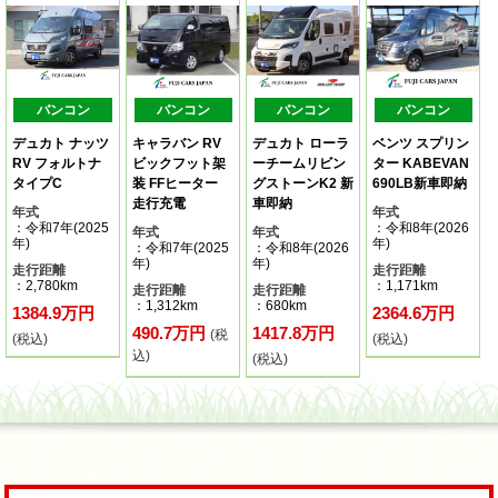
バンコン
バンコン
バンコン
バンコン
デュカト ナッツ
キャラバン RV
デュカト ローラ
ベンツ スプリン
RV フォルトナ
ビックフット架
ーチームリビン
ター KABEVAN
タイプC
装 FFヒーター
グストーンK2 新
690LB新車即納
走行充電
車即納
年式
年式
：令和7年(2025
：令和8年(2026
年式
年式
年)
年)
：令和7年(2025
：令和8年(2026
年)
年)
走行距離
走行距離
：2,780km
：1,171km
走行距離
走行距離
：1,312km
：680km
1384.9万円
2364.6万円
490.7万円
1417.8万円
(税
(税込)
(税込)
込)
(税込)