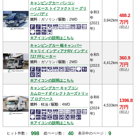
キャンピングカー バンコン
ハイエース トイファクトリー グリ
令和3
ーンバディ
488.2
年
燃料
：ガソリン /
駆動
：2WD
3,942km
万円
(2021
(税込)
年)
※アイコンの説明はこちら
キャンピングカー 軽キャンパー
キャリイ インディアナRV インディ
令和5
727 FFヒーター
360.9
年
燃料
：ガソリン /
駆動
：2WD
4,412km
万円
(2023
(税込)
年)
※アイコンの説明はこちら
キャンピングカー キャブコン
カムロードダイレクトカーズトリッ
令和6
プ ログベース
1396.8
年
燃料
：軽油 /
駆動
：4WD
4,533km
万円
(2024
(税込)
年)
※アイコンの説明はこちら
998
40
9
ヒット件数：
総ページ数：
表示中のページ：