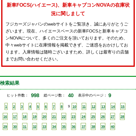
新車FOCS(ハイエース)、新車キャブコンNOVAの在庫状
況に関しまして
フジカーズジャパンのwebサイトをご覧頂き、誠にありがとうご
ざいます。現在、ハイエースベースの新車FOCSと新車キャブコ
ンNOVAについて、多くのご注文を頂いております。そのため、
中々webサイトに在庫情報を掲載できず、ご迷惑をおかけしてお
ります。入庫情報は随時ございますため、詳しくは最寄りの店舗
までお問い合わせください。
検索結果
998
40
9
ヒット件数：
総ページ数：
表示中のページ：
1
2
3
4
5
6
7
8
9
10
11
12
13
14
15
16
17
18
19
20
21
22
23
24
25
26
27
28
29
30
31
32
33
34
35
36
37
38
39
40