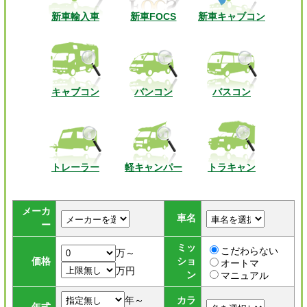
新車輸入車
新車FOCS
新車キャブコン
キャブコン
バンコン
バスコン
トレーラー
軽キャンパー
トラキャン
メーカ
車名
ー
ミッ
こだわらない
万～
価格
ショ
オートマ
万円
ン
マニュアル
年～
カラ