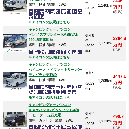
2435
年
燃料
：軽油 /
駆動
：2WD
1,146km
万円
(2026
(税込)
年)
※アイコンの説明はこちら
キャンピングカー バンコン
ベンツ スプリンター KABEVAN
令和8
2364.6
690LB新車即納
年
1,171km
万円
燃料
：軽油 /
駆動
：4WD
(2026
(税込)
年)
※アイコンの説明はこちら
キャンピングカー バンコン
ハイエース トイファクトリー バー
令和5
デングランデ4WD
1447.1
年
燃料
：軽油 /
駆動
：4WD
1,295km
万円
(2023
(税込)
年)
※アイコンの説明はこちら
キャンピングカー バンコン
キャラバン RVビックフット架装
令和7
FFヒーター 走行充電
490.7
年
燃料
：ガソリン /
駆動
：2WD
1,312km
万円
(2025
(税込)