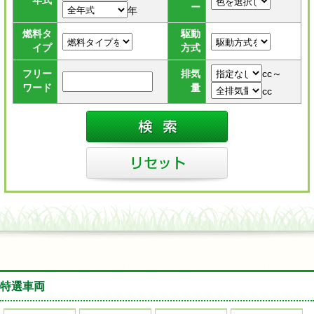
年式
ー
年
燃料タ
駆動
イプ
方式
cc～
フリー
排気
ワード
量
cc
特選車両