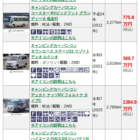
キャンピングカー バスコン
コースター RVビックフット グラン
平成24
775.8
ディーネ 低走行
年
2,277km
万円
燃料
：軽油 /
駆動
：2WD
(2012
(税込)
年)
※アイコンの説明はこちら
キャンピングカー バンコン
タウンエース ステージ21 リゾート
令和3
デュオ ルクシオ
369.7
年
燃料
：ガソリン /
駆動
：2WD
2,610km
万円
(2021
(税込)
年)
※アイコンの説明はこちら
キャンピングカー バンコン
デュカト ナッツRV フォルトナ タ
令和7
イプC
1384.9
年
燃料
：軽油 /
駆動
：2WD
2,780km
万円
(2025
(税込)
年)
※アイコンの説明はこちら
キャンピングカー バンコン
ハイエース FOCS DSコンパクトH