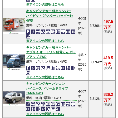
※アイコンの説明はこちら
キャンピングカー 軽キャンパー
ハイゼット JPスター ハッピー1+
令和5
4WD
497.5
年
燃料
：ガソリン /
駆動
：4WD
3,736km
万円
(2023
(税込)
年)
※アイコンの説明はこちら
キャンピングカー 軽キャンパー
エブリイ オートワン 給電くん ポッ
令和7
プアップ 4WD
419.5
年
燃料
：ガソリン /
駆動
：4WD
3,776km
万円
(2025
(税込)
年)
※アイコンの説明はこちら
キャンピングカー バンコン
ハイエース ドリームドライブ
令和7
TAMA 4WD
826.2
年
燃料
：軽油 /
駆動
：4WD
3,812km
万円
(2025
(税込)
年)
※アイコンの説明はこちら