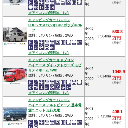
(税込)
年)
※アイコンの説明はこちら
キャンピングカー バンコン
FOCS エスパシオ+UP ポップUPル
令和5
ーフ
530.8
年
燃料
：ガソリン /
駆動
：2WD
3,564km
万円
(2023
(税込)
年)
※アイコンの説明はこちら
キャンピングカー キャブコン
ハイエース ダイレクトカーズ モビ
令和4
リティホーム 4WD
1048.9
年
燃料
：ガソリン /
駆動
：4WD
3,614km
万円
(2022
(税込)
年)
※アイコンの説明はこちら
キャンピングカー バンコン
ハイエース アルトピアーノ 基本電
令和3
源ユニット 走行充電
406.1
年
燃料
：ガソリン /
駆動
：2WD
3,715km
万円
(2021
(税込)
年)