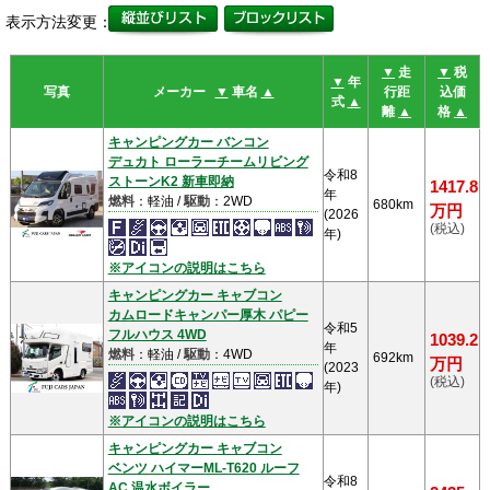
表示方法変更：
▼
走
▼
税
▼
年
写真
メーカー
▼
車名
▲
行距
込価
式
▲
離
▲
格
▲
キャンピングカー バンコン
デュカト ローラーチームリビング
令和8
ストーンK2 新車即納
1417.8
年
燃料
：軽油 /
駆動
：2WD
680km
万円
(2026
(税込)
年)
※アイコンの説明はこちら
キャンピングカー キャブコン
カムロードキャンパー厚木 パピー
令和5
フルハウス 4WD
1039.2
年
燃料
：軽油 /
駆動
：4WD
692km
万円
(2023
(税込)
年)
※アイコンの説明はこちら
キャンピングカー キャブコン
ベンツ ハイマーML-T620 ルーフ
令和8
AC 温水ボイラー