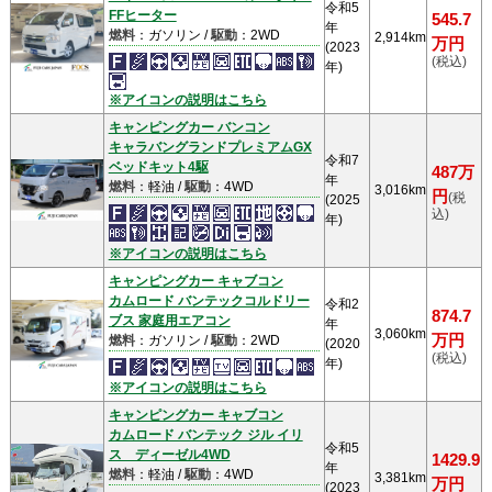
令和5
FFヒーター
545.7
年
燃料
：ガソリン /
駆動
：2WD
2,914km
万円
(2023
(税込)
年)
※アイコンの説明はこちら
キャンピングカー バンコン
キャラバングランドプレミアムGX
令和7
ベッドキット4駆
487万
年
燃料
：軽油 /
駆動
：4WD
3,016km
円
(税
(2025
込)
年)
※アイコンの説明はこちら
キャンピングカー キャブコン
カムロード バンテックコルドリー
令和2
874.7
ブス 家庭用エアコン
年
3,060km
万円
燃料
：ガソリン /
駆動
：2WD
(2020
(税込)
年)
※アイコンの説明はこちら
キャンピングカー キャブコン
カムロード バンテック ジル イリ
令和5
ス ディーゼル4WD
1429.9
年
燃料
：軽油 /
駆動
：4WD
3,381km
万円
(2023