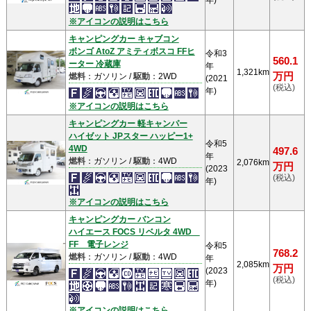
年)
※アイコンの説明はこちら
キャンピングカー キャブコン
ボンゴ AtoZ アミティボスコ FFヒ
令和3
560.1
ーター 冷蔵庫
年
1,321km
万円
燃料
：ガソリン /
駆動
：2WD
(2021
(税込)
年)
※アイコンの説明はこちら
キャンピングカー 軽キャンパー
ハイゼット JPスター ハッピー1+
令和5
4WD
497.6
年
燃料
：ガソリン /
駆動
：4WD
2,076km
万円
(2023
(税込)
年)
※アイコンの説明はこちら
キャンピングカー バンコン
ハイエース FOCS リベルタ 4WD
FF 電子レンジ
令和5
768.2
燃料
：ガソリン /
駆動
：4WD
年
2,085km
万円
(2023
(税込)
年)
※アイコンの説明はこちら