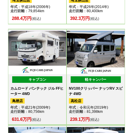
埼玉狭山店
埼玉狭山店
年式
：平成18年(2006年)
年式
：平成26年(2014年)
走行距離
：79,854km
走行距離
：80,400km
288.4万円
392.3万円
(税込)
(税込)
キャブコン
軽キャンパー
カムロード バンテック ジル FFヒ
NV100クリッパー ナッツRV スピ
ーター 4WD
ナ 4WD
鳥栖店
高松店
年式
：平成21年(2009年)
年式
：令和元年(2019年)
走行距離
：80,756km
走行距離
：81,398km
631.6万円
239.1万円
(税込)
(税込)