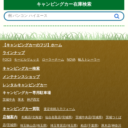
キャンピングカー在庫検索
【キャンピングカーのフジ】ホーム
ラインナップ
FOCS
モービルヴェッタ
ローラーチーム
NOVA
輸入トレーラー
キャンピングカー検索
メンテナンスショップ
レンタルキャンピングカー
キャンピングカー専用駐車場
茨城中央
厚木
神戸西宮
キャンピングカー買取
査定依頼入力フォーム
店舗案内
札幌店(北海道)
仙台名取店(宮城県)
茨城中央店(茨城県)
茨城つくば
店(茨城県)
埼玉狭山店(埼玉県)
埼玉寄居店(埼玉県)
柏店(千葉県)
厚木店(神奈川