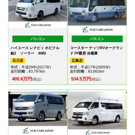
バンコン
バスコン
ハイエース レクビィ ホビクル
コースター ナッツRVオークラン
鉛2 ソーラー 4WD
ド FF暖房 冷蔵庫
石川店
広島店
年式
：平成29年(2017年)
年式
：平成17年(2005年)
走行距離
：83,797km
走行距離
：83,862km
405.6万円
534.5万円
(税込)
(税込)