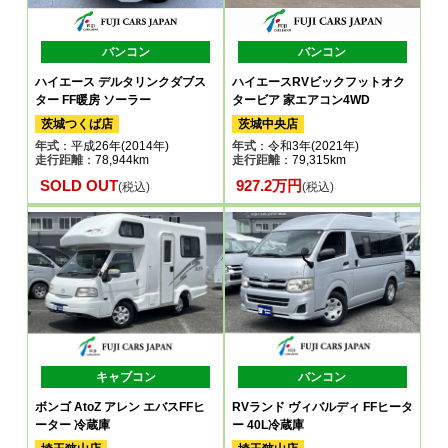
バンコン
バンコン
ハイエース デルタリンクダブス
ハイエースRVビックフットオク
ター FF暖房 ソーラー
タービア 家エアコン4WD
茨城つくば店
茨城中央店
年式
：平成26年(2014年)
年式
：令和3年(2021年)
走行距離
：78,944km
走行距離
：79,315km
SOLD OUT
927.2万円
(税込)
(税込)
キャブコン
バンコン
ボンゴ AtoZ アレン エバスFFヒ
RVランド ヴィバルディ FFヒータ
ーター 冷蔵庫
ー 40L冷蔵庫