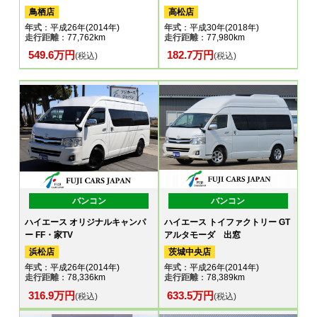
鳥栖店
高松店
年式
：平成26年(2014年)
年式
：平成30年(2018年)
走行距離
：77,762km
走行距離
：77,980km
549.6万円
182.7万円
(税込)
(税込)
バンコン
バンコン
ハイエース オリジナルキャンパ
ハイエース トイファクトリー GT
ー FF・家TV
アルタモーダ 出窓
浜松店
茨城中央店
年式
：平成26年(2014年)
年式
：平成26年(2014年)
走行距離
：78,336km
走行距離
：78,389km
316.9万円
633.5万円
(税込)
(税込)