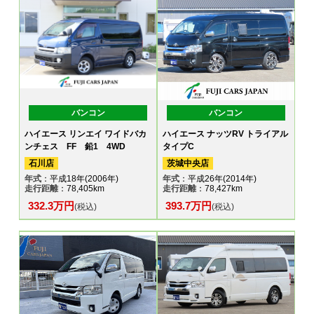
バンコン
バンコン
ハイエース リンエイ ワイドバカ
ハイエース ナッツRV トライアル
ンチェス FF 鉛1 4WD
タイプC
石川店
茨城中央店
年式
：平成18年(2006年)
年式
：平成26年(2014年)
走行距離
：78,405km
走行距離
：78,427km
332.3万円
393.7万円
(税込)
(税込)