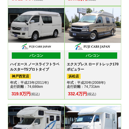
バンコン
バンコン
ハイエース ノースライフトラベ
エクスプレス ロードトレック170
ルスターTSプロトタイプ
ポピュラー
神戸西宮店
浜松店
年式
：平成23年(2011年)
年式
：平成20年(2008年)
走行距離
：74,686km
走行距離
：74,731km
319.9万円
332.4万円
(税込)
(税込)