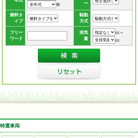
年式
ー
年
燃料タ
駆動
イプ
方式
cc～
フリー
排気
ワード
量
cc
特選車両