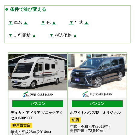
条件で並び変える
▼
車名
▲
▼
色
▲
▼
年式
▲
▼
走行距離
▲
▼
税込価格
▲
バスコン
バンコン
デュカト アドリア ソニックアク
ホワイトハウス製 オリジナル
セスI600SCT
柏店
神戸西宮店
年式
：令和元年(2019年)
走行距離
：73,540km
年式
：平成26年(2014年)