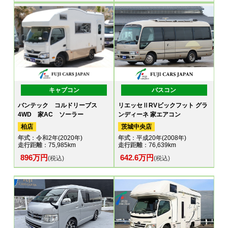
キャブコン
バスコン
バンテック コルドリーブス
リエッセⅡRVビックフット グラ
4WD 家AC ソーラー
ンディーネ 家エアコン
柏店
茨城中央店
年式
：令和2年(2020年)
年式
：平成20年(2008年)
走行距離
：75,985km
走行距離
：76,639km
896万円
642.6万円
(税込)
(税込)