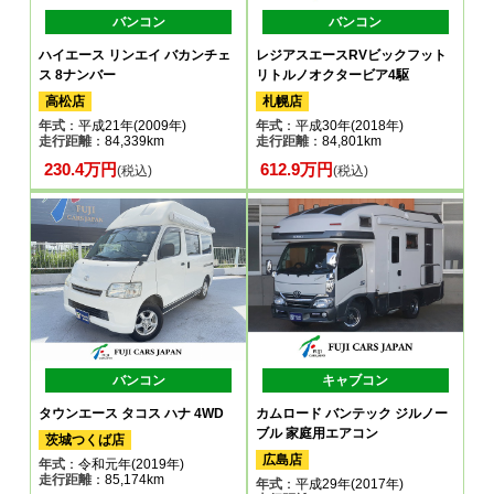
バンコン
バンコン
ハイエース リンエイ バカンチェ
レジアスエースRVビックフット
ス 8ナンバー
リトルノオクタービア4駆
高松店
札幌店
年式
：平成21年(2009年)
年式
：平成30年(2018年)
走行距離
：84,339km
走行距離
：84,801km
230.4万円
612.9万円
(税込)
(税込)
バンコン
キャブコン
タウンエース タコス ハナ 4WD
カムロード バンテック ジルノー
ブル 家庭用エアコン
茨城つくば店
広島店
年式
：令和元年(2019年)
走行距離
：85,174km
年式
：平成29年(2017年)