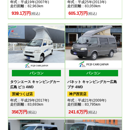
年式
：平成19年(2007年)
年式
：平成25年(2013年)
走行距離
：82,963km
走行距離
：83,059km
939.1万円
605.3万円
(税込)
(税込)
バンコン
バンコン
タウンエース キャンピングカー
バネット キャンピングカー広島
広島 ピコ 4WD
プチ 4WD
茨城つくば店
神戸西宮店
年式
：平成29年(2017年)
年式
：平成21年(2009年)
走行距離
：83,693km
走行距離
：83,795km
356万円
241.6万円
(税込)
(税込)