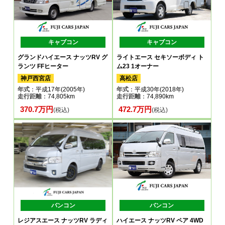
キャブコン
キャブコン
グランドハイエース ナッツRV グ
ライトエース セキソーボディ ト
ランツ FFヒーター
ム23 1オーナー
神戸西宮店
高松店
年式
：平成17年(2005年)
年式
：平成30年(2018年)
走行距離
：74,805km
走行距離
：74,890km
370.7万円
472.7万円
(税込)
(税込)
バンコン
バンコン
レジアスエース ナッツRV ラディ
ハイエース ナッツRV ペア 4WD