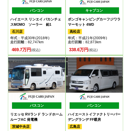
バンコン
キャブコン
ハイエース リンエイ バカンチェ
ボンゴキャンピングカーフジワラ
スMOMO ソーラー 鉛1
マーモット 4WD
石川店
高松店
年式
：平成30年(2018年)
年式
：平成21年(2009年)
走行距離
：82,747km
走行距離
：82,873km
469.7万円
338.6万円
(税込)
(税込)
バスコン
バンコン
リエッセ RVランド ランドホーム
ハイエーストイファクトリーバー
ルーフAC 発電機
デングランデ FF暖房
茨城中央店
広島店