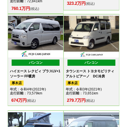
走行距離
：72,841km
323.2万円
(税込)
760.1万円
(税込)
バンコン
バンコン
ハイエース レクビィ プラスLV+1
タウンエース トヨタモビリティ
ソーラー FF暖房
アルトピアーノ DC冷房
厚木店
厚木店
年式
：令和4年(2022年)
年式
：令和3年(2021年)
走行距離
：73,579km
走行距離
：73,651km
674万円
279.7万円
(税込)
(税込)