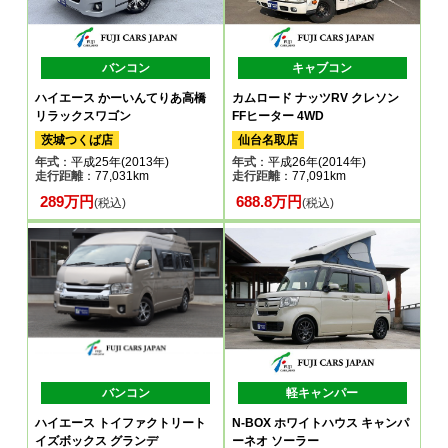
バンコン
キャブコン
ハイエース かーいんてりあ高橋
カムロード ナッツRV クレソン
リラックスワゴン
FFヒーター 4WD
茨城つくば店
仙台名取店
年式
：平成25年(2013年)
年式
：平成26年(2014年)
走行距離
：77,031km
走行距離
：77,091km
289万円
688.8万円
(税込)
(税込)
バンコン
軽キャンパー
ハイエース トイファクトリート
N-BOX ホワイトハウス キャンパ
イズボックス グランデ
ーネオ ソーラー