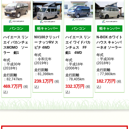
バンコン
軽キャンパー
バンコン
軽キャンパー
ハイエース リン
NV100クリッパ
ハイエース リン
N-BOX ホワイト
エイ バカンチェ
ー ナッツRV ス
エイ ワイドバカ
ハウス キャンパ
スMOMO ソー
ピナ 4WD
ンチェス FF
ーネオ ソーラー
ラー 鉛1
鉛1 4WD
年式
年式
：令和元年
：平成30年
年式
年式
(2019年)
(2018年)
：平成30年
：平成18年
(2018年)
(2006年)
走行距離
走行距離
：81,398km
：77,980km
走行距離
走行距離
：82,747km
：78,405km
239.1万円
182.7万円
(税
(税
469.7万円
332.3万円
(税
(税
込)
込)
込)
込)