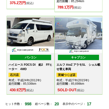
走行距離
：85,294km
375.2万円
(税込)
789.1万円
(税込)
バンコン
キャブコン
ハイエース FOCS DI 鉛2 FFヒ
エルフ AtoZ アラモSL シェル載
ーター 4WD
せ替え車両
石川店
茨城つくば店
年式
：平成24年(2012年)
年式
：平成27年(2015年)
走行距離
：85,536km
走行距離
：85,698km
430.9万円
SOLD OUT
(税込)
(税込)
998
20
17
ヒット件数：
総ページ数：
表示中のページ：