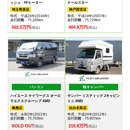
ッシュ FFヒーター
クールスター
埼玉寄居店
神戸西宮店
年式
：平成28年(2016年)
年式
：平成19年(2007年)
走行距離
：75,200km
走行距離
：75,729km
502.5万円
404.9万円
(税込)
(税込)
バンコン
軽キャンパー
ハイエース ケイワークス オーロ
サンバー ミスティック Jキャビン
ラエクスクルーシブ 4WD
ミニ 4WD
鳥栖店
仙台名取店
年式
：令和3年(2021年)
年式
：平成24年(2012年)
走行距離
：75,783km
走行距離
：75,807km
SOLD OUT
215.9万円
(税込)
(税込)