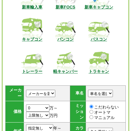
新車輸入車
新車FOCS
新車キャブコン
キャブコン
バンコン
バスコン
トレーラー
軽キャンパー
トラキャン
メーカ
車名
ー
ミッ
こだわらない
万～
価格
ショ
オートマ
万円
ン
マニュアル
年～
カラ