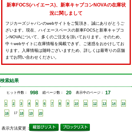
新車FOCS(ハイエース)、新車キャブコンNOVAの在庫状
況に関しまして
フジカーズジャパンのwebサイトをご覧頂き、誠にありがとうご
ざいます。現在、ハイエースベースの新車FOCSと新車キャブコ
ンNOVAについて、多くのご注文を頂いております。そのため、
中々webサイトに在庫情報を掲載できず、ご迷惑をおかけしてお
ります。入庫情報は随時ございますため、詳しくは最寄りの店舗
までお問い合わせください。
検索結果
998
20
17
ヒット件数：
総ページ数：
表示中のページ：
1
2
3
4
5
6
7
8
9
10
11
12
13
14
15
16
17
18
19
20
表示方法変更：