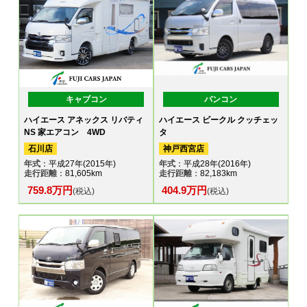
キャブコン
バンコン
ハイエース アネックス リバティ
ハイエース ビークル クッチェッ
NS 家エアコン 4WD
タ
石川店
神戸西宮店
年式
：平成27年(2015年)
年式
：平成28年(2016年)
走行距離
：81,605km
走行距離
：82,183km
759.8万円
404.9万円
(税込)
(税込)