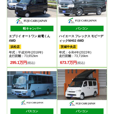
軽キャンパー
バンコン
エブリイ オートワン 給電くん
ハイエース フレックス モビーデ
4WD
ィックNH02 4WD
浜松店
茨城中央店
年式
：平成30年(2018年)
年式
：令和4年(2022年)
走行距離
：73,652km
走行距離
：73,716km
295.1万円
673.7万円
(税込)
(税込)
バスコン
バンコン