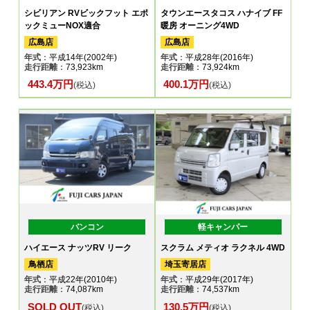
シビリアン RVビックフット エポ
タウンエースタコス ハナイブ FF
ックミューNOX適合
暖房 オーニング4WD
広島店
広島店
年式
：平成14年(2002年)
年式
：平成28年(2016年)
走行距離
：73,923km
走行距離
：73,924km
443.4万円
400.1万円
(税込)
(税込)
バンコン
軽キャンパー
ハイエース ナッツRV リーク
スクラム メティオ ラクネル 4WD
鳥栖店
埼玉寄居店
年式
：平成22年(2010年)
年式
：平成29年(2017年)
走行距離
：74,087km
走行距離
：74,537km
SOLD OUT
130.5万円
(税込)
(税込)