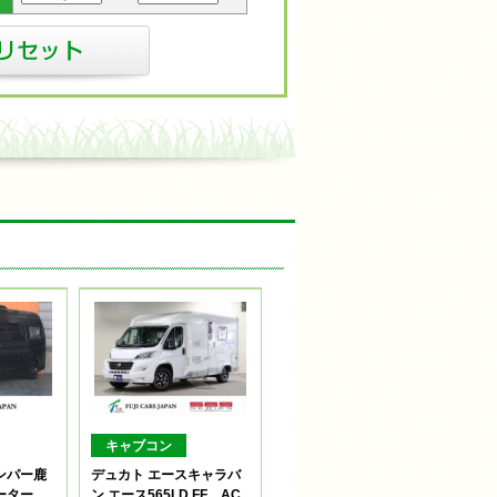
キャブコン
ンパー鹿
デュカト エースキャラバ
ヒーター
ン エース565LD FF AC