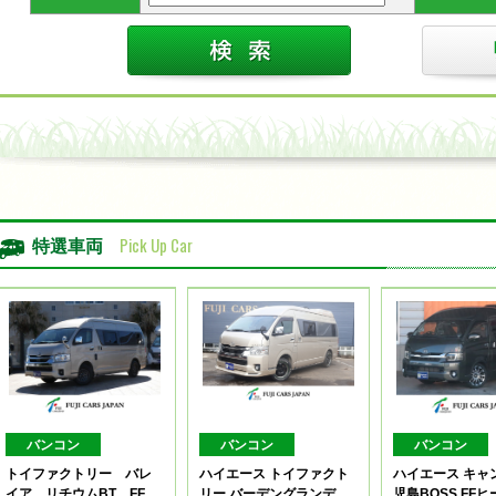
Pick Up Car
特選車両
バンコン
バンコン
バンコン
トイファクトリー バレ
ハイエース トイファクト
ハイエース キャ
イア リチウムBT FF
リー バーデングランデ
児島BOSS FF