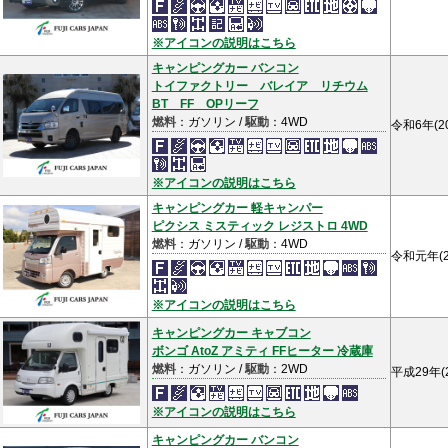
※アイコンの説明はこちら
キャンピングカー バンコン
トイファクトリー バレイア リチウム
BT FF OPリーフ
燃料
：ガソリン /
駆動
：4WD
令和6年(2
※アイコンの説明はこちら
キャンピングカー 軽キャンパー
ピクシス ミスティック レジストロ 4WD
燃料
：ガソリン /
駆動
：4WD
令和元年(2
※アイコンの説明はこちら
キャンピングカー キャブコン
ボンゴ AtoZ アミティ FFヒーター 冷蔵庫
燃料
：ガソリン /
駆動
：2WD
平成29年(
※アイコンの説明はこちら
キャンピングカー バンコン