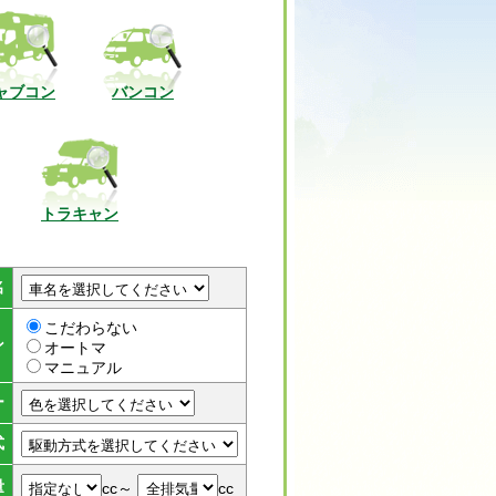
ャブコン
バンコン
トラキャン
名
こだわらない
ン
オートマ
マニュアル
ー
式
量
cc～
cc