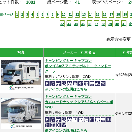
ヒット件数：
1001
総ページ数：
41
表示中のページ：
2
<前ページ
1
2
3
4
5
6
7
8
9
10
11
12
13
14
15
16
17
18
19
2
32
33
34
35
36
37
38
39
40
41
次
表示方法変
写真
メーカー
▼
車名
▲
▼
年
キャンピングカー キャブコン
ボンゴ AtoZ アミティポルト ウィンドー
クーラー
令和2年(2
燃料
：ガソリン /
駆動
：2WD
※アイコンの説明はこちら
キャンピングカー キャブコン
カムロードナッツ クレア5.3Xハイパーエボ
4WD
燃料
：軽油 /
駆動
：4WD
令和5年(2
※アイコンの説明はこちら