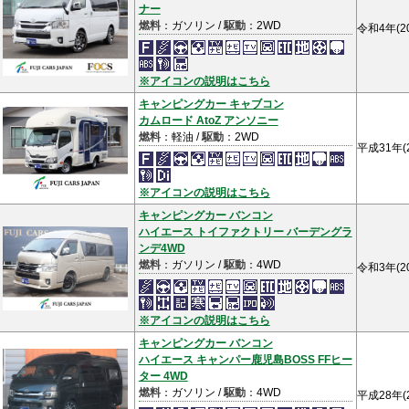
ナー
燃料
：ガソリン /
駆動
：2WD
令和4年(2
※アイコンの説明はこちら
キャンピングカー キャブコン
カムロード AtoZ アンソニー
燃料
：軽油 /
駆動
：2WD
平成31年(
※アイコンの説明はこちら
キャンピングカー バンコン
ハイエース トイファクトリー バーデングラ
ンデ4WD
燃料
：ガソリン /
駆動
：4WD
令和3年(2
※アイコンの説明はこちら
キャンピングカー バンコン
ハイエース キャンパー鹿児島BOSS FFヒー
ター 4WD
燃料
：ガソリン /
駆動
：4WD
平成28年(