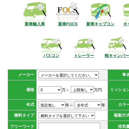
新車輸入車
新車FOCS
新車キャブコン
キ
バスコン
トレーラー
軽キャンパー
メーカー
車
価格
ミッショ
万～
万円
年式
カラ
年～
年
燃料タイプ
駆動方
フリーワード
排気