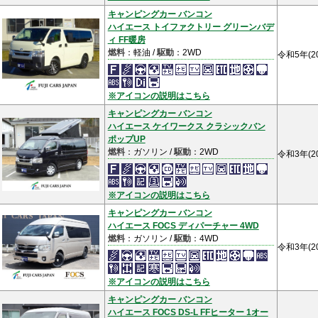
キャンピングカー バンコン
ハイエース トイファクトリー グリーンバデ
ィ FF暖房
燃料
：軽油 /
駆動
：2WD
令和5年(2
※アイコンの説明はこちら
キャンピングカー バンコン
ハイエース ケイワークス クラシックバン
ポップUP
燃料
：ガソリン /
駆動
：2WD
令和3年(2
※アイコンの説明はこちら
キャンピングカー バンコン
ハイエース FOCS ディパーチャー 4WD
燃料
：ガソリン /
駆動
：4WD
令和3年(2
※アイコンの説明はこちら
キャンピングカー バンコン
ハイエース FOCS DS-L FFヒーター 1オー