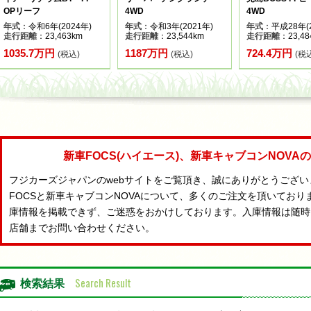
OPリーフ
4WD
4WD
年式
：令和6年(2024年)
年式
：令和3年(2021年)
年式
：平成28年(2
走行距離
：23,463km
走行距離
：23,544km
走行距離
：23,48
1035.7万円
1187万円
724.4万円
(税込)
(税込)
(税
新車FOCS(ハイエース)、新車キャブコンNOV
フジカーズジャパンのwebサイトをご覧頂き、誠にありがとうござ
FOCSと新車キャブコンNOVAについて、多くのご注文を頂いており
庫情報を掲載できず、ご迷惑をおかけしております。入庫情報は随時
店舗までお問い合わせください。
Search Result
検索結果