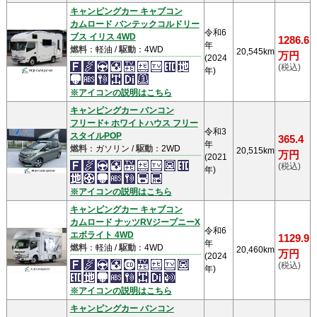
キャンピングカー キャブコン
カムロード バンテックコルドリー
令和6
ブス イリス 4WD
1286.6
年
燃料
：軽油 /
駆動
：4WD
20,545km
万円
(2024
(税込)
年)
※アイコンの説明はこちら
キャンピングカー バンコン
フリード+ ホワイトハウス フリー
令和3
スタイルPOP
365.4
年
燃料
：ガソリン /
駆動
：2WD
20,515km
万円
(2021
(税込)
年)
※アイコンの説明はこちら
キャンピングカー キャブコン
カムロード ナッツRVジープニーX
令和6
エボライト 4WD
1129.9
年
燃料
：軽油 /
駆動
：4WD
20,460km
万円
(2024
(税込)
年)
※アイコンの説明はこちら
キャンピングカー バンコン