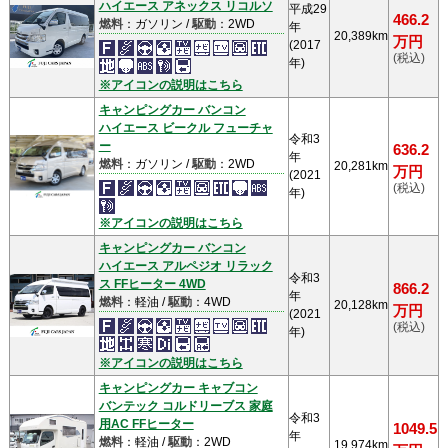
ハイエース アネックス リコルソ
平成29
466.2
燃料
：ガソリン /
駆動
：2WD
年
20,389km
万円
(2017
(税込)
年)
※アイコンの説明はこちら
キャンピングカー バンコン
ハイエース ビークル フューチャ
令和3
ー
636.2
年
燃料
：ガソリン /
駆動
：2WD
20,281km
万円
(2021
(税込)
年)
※アイコンの説明はこちら
キャンピングカー バンコン
ハイエース アルペジオ リラック
令和3
ス FFヒーター 4WD
866.2
年
燃料
：軽油 /
駆動
：4WD
20,128km
万円
(2021
(税込)
年)
※アイコンの説明はこちら
キャンピングカー キャブコン
バンテック コルドリーブス 家庭
令和3
用AC FFヒーター
1049.5
年
燃料
：軽油 /
駆動
：2WD
19,974km