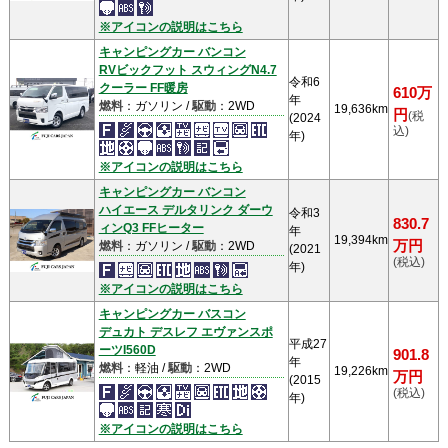
※アイコンの説明はこちら
キャンピングカー バンコン
RVビックフット スウィングN4.7
令和6
クーラー FF暖房
610万
年
燃料
：ガソリン /
駆動
：2WD
19,636km
円
(税
(2024
込)
年)
※アイコンの説明はこちら
キャンピングカー バンコン
ハイエース デルタリンク ダーウ
令和3
830.7
ィンQ3 FFヒーター
年
19,394km
万円
燃料
：ガソリン /
駆動
：2WD
(2021
(税込)
年)
※アイコンの説明はこちら
キャンピングカー バスコン
デュカト デスレフ エヴァンスポ
平成27
ーツI560D
901.8
年
燃料
：軽油 /
駆動
：2WD
19,226km
万円
(2015
(税込)
年)
※アイコンの説明はこちら