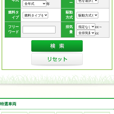
年式
ー
年
燃料タ
駆動
イプ
方式
cc～
フリー
排気
ワード
量
cc
特選車両