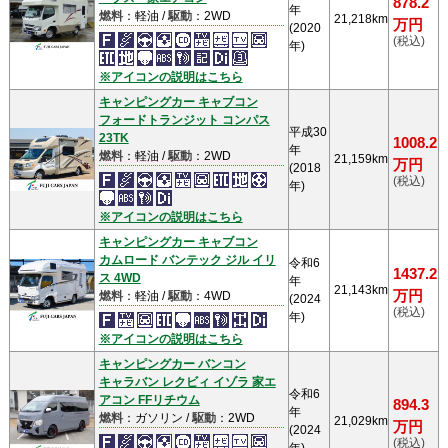
878.2
年
燃料
：軽油 /
駆動
：2WD
21,218km
万円
(2020
(税込)
年)
※アイコンの説明はこちら
キャンピングカー キャブコン
フォードトランジット コンパス
平成30
23TK
1008.2
年
燃料
：軽油 /
駆動
：2WD
21,159km
万円
(2018
(税込)
年)
※アイコンの説明はこちら
キャンピングカー キャブコン
カムロード バンテック ジル イリ
令和6
1437.2
ス 4WD
年
21,143km
万円
燃料
：軽油 /
駆動
：4WD
(2024
(税込)
年)
※アイコンの説明はこちら
キャンピングカー バンコン
キャラバン レクビィ イゾラ 家エ
令和6
アコン FFリチウム
894.3
年
燃料
：ガソリン /
駆動
：2WD
21,029km
万円
(2024
(税込)