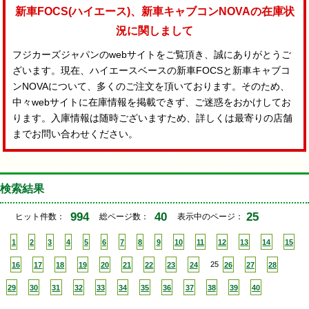
新車FOCS(ハイエース)、新車キャブコンNOVAの在庫状
況に関しまして
フジカーズジャパンのwebサイトをご覧頂き、誠にありがとうご
ざいます。現在、ハイエースベースの新車FOCSと新車キャブコ
ンNOVAについて、多くのご注文を頂いております。そのため、
中々webサイトに在庫情報を掲載できず、ご迷惑をおかけしてお
ります。入庫情報は随時ございますため、詳しくは最寄りの店舗
までお問い合わせください。
検索結果
994
40
25
ヒット件数：
総ページ数：
表示中のページ：
1
2
3
4
5
6
7
8
9
10
11
12
13
14
15
16
17
18
19
20
21
22
23
24
25
26
27
28
29
30
31
32
33
34
35
36
37
38
39
40