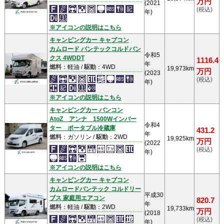
万円
(2021
(税込)
年)
※アイコンの説明はこちら
キャンピングカー キャブコン
カムロード バンテックコルドバン
令和5
クス 4WDDT
1116.4
年
燃料
：軽油 /
駆動
：4WD
19,973km
万円
(2023
(税込)
年)
※アイコンの説明はこちら
キャンピングカー バンコン
AtoZ アンナ 1500Wインバー
令和4
ター ポータブル冷蔵庫
431.2
年
燃料
：ガソリン /
駆動
：2WD
19,925km
万円
(2022
(税込)
年)
※アイコンの説明はこちら
キャンピングカー キャブコン
カムロードバンテック コルドリー
平成30
ブス 家庭用エアコン
820.7
年
燃料
：軽油 /
駆動
：2WD
19,733km
万円
(2018
(税込)
年)