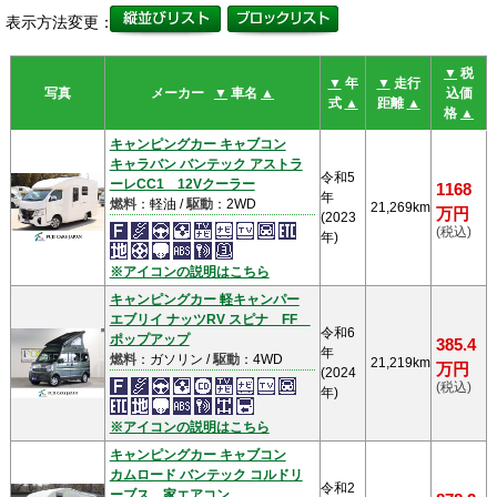
表示方法変更：
▼
税
▼
年
▼
走行
写真
メーカー
▼
車名
▲
込価
式
▲
距離
▲
格
▲
キャンピングカー キャブコン
キャラバン バンテック アストラ
令和5
ーレCC1 12Vクーラー
1168
年
燃料
：軽油 /
駆動
：2WD
21,269km
万円
(2023
(税込)
年)
※アイコンの説明はこちら
キャンピングカー 軽キャンパー
エブリイ ナッツRV スピナ FF
令和6
ポップアップ
385.4
年
燃料
：ガソリン /
駆動
：4WD
21,219km
万円
(2024
(税込)
年)
※アイコンの説明はこちら
キャンピングカー キャブコン
カムロード バンテック コルドリ
令和2
ーブス 家エアコン