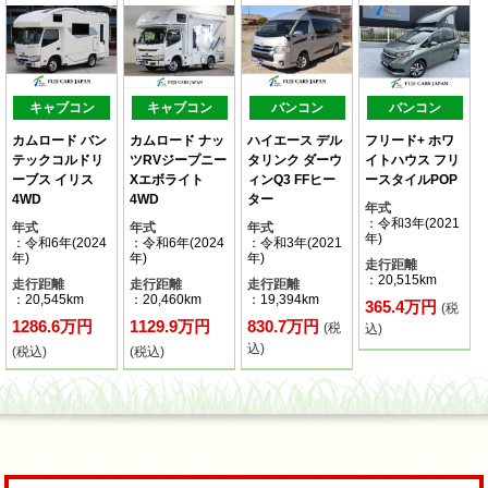
キャブコン
キャブコン
バンコン
バンコン
カムロード バン
カムロード ナッ
ハイエース デル
フリード+ ホワ
テックコルドリ
ツRVジープニー
タリンク ダーウ
イトハウス フリ
ーブス イリス
Xエボライト
ィンQ3 FFヒー
ースタイルPOP
4WD
4WD
ター
年式
：令和3年(2021
年式
年式
年式
年)
：令和6年(2024
：令和6年(2024
：令和3年(2021
年)
年)
年)
走行距離
：20,515km
走行距離
走行距離
走行距離
：20,545km
：20,460km
：19,394km
365.4万円
(税
1286.6万円
1129.9万円
830.7万円
(税
込)
込)
(税込)
(税込)