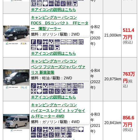
年)
※アイコンの説明はこちら
キャンピングカー バンコン
FOCS DSコンパクト FFヒータ
令和2
ー 薄型ソーラー
511.4
年
燃料
：ガソリン /
駆動
：2WD
21,000km
万円
(2020
(税込)
年)
※アイコンの説明はこちら
キャンピングカー バンコン
ベンツ フジカーズジャパン ヴァ
令和4
リス 新規架装
763万
年
燃料
：軽油 /
駆動
：2WD
20,875km
円
(税
(2022
込)
年)
※アイコンの説明はこちら
キャンピングカー バンコン
ハイエース レクビィ トップセイ
令和3
ル FFヒーター 4WD
856.6
年
燃料
：ガソリン /
駆動
：4WD
20,841km
万円
(2021
(税込)
年)