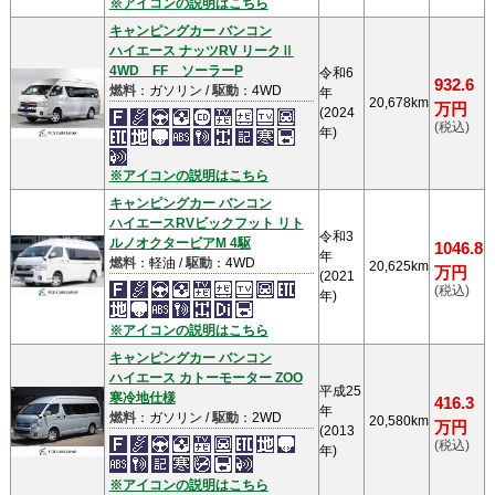
※アイコンの説明はこちら
キャンピングカー バンコン
ハイエース ナッツRV リークⅡ
4WD FF ソーラーP
令和6
932.6
燃料
：ガソリン /
駆動
：4WD
年
20,678km
万円
(2024
(税込)
年)
※アイコンの説明はこちら
キャンピングカー バンコン
ハイエースRVビックフット リト
令和3
ルノオクタービアM 4駆
1046.8
年
燃料
：軽油 /
駆動
：4WD
20,625km
万円
(2021
(税込)
年)
※アイコンの説明はこちら
キャンピングカー バンコン
ハイエース カトーモーター ZOO
平成25
寒冷地仕様
416.3
年
燃料
：ガソリン /
駆動
：2WD
20,580km
万円
(2013
(税込)
年)
※アイコンの説明はこちら