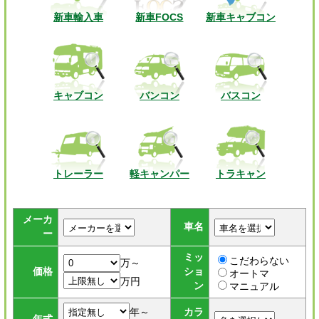
新車輸入車
新車FOCS
新車キャブコン
キャブコン
バンコン
バスコン
トレーラー
軽キャンパー
トラキャン
メーカ
車名
ー
ミッ
こだわらない
万～
価格
ショ
オートマ
万円
ン
マニュアル
年～
カラ