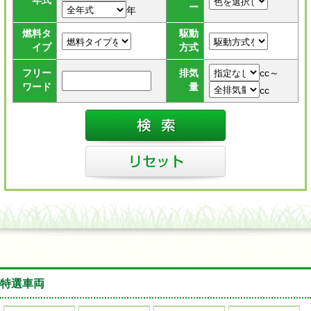
年式
ー
年
燃料タ
駆動
イプ
方式
cc～
フリー
排気
ワード
量
cc
特選車両