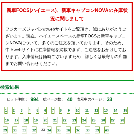
新車FOCS(ハイエース)、新車キャブコンNOVAの在庫状
況に関しまして
フジカーズジャパンのwebサイトをご覧頂き、誠にありがとうご
ざいます。現在、ハイエースベースの新車FOCSと新車キャブコ
ンNOVAについて、多くのご注文を頂いております。そのため、
中々webサイトに在庫情報を掲載できず、ご迷惑をおかけしてお
ります。入庫情報は随時ございますため、詳しくは最寄りの店舗
までお問い合わせください。
検索結果
994
40
33
ヒット件数：
総ページ数：
表示中のページ：
1
2
3
4
5
6
7
8
9
10
11
12
13
14
15
16
17
18
19
20
21
22
23
24
25
26
27
28
29
30
31
32
33
34
35
36
37
38
39
40