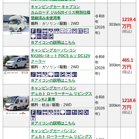
キャンピングカー キャブコン
カムロード ジル520イリス特別仕様
令和8
登録済み未使用車
1219.4
年
燃料
：ガソリン /
駆動
：2WD
303km
万円
(2026
(税込)
年)
※アイコンの説明はこちら
キャンピングカー バンコン
NV200バネット FOCS ルソ DC12V
令和8
465.1
クーラー
年
300km
万円
燃料
：ガソリン /
駆動
：2WD
(2026
(税込)
年)
※アイコンの説明はこちら
キャンピングカー バンコン
デュカト ローラーチーム リビングス
令和8
トーンKJ 新車
1218.6
年
燃料
：軽油 /
駆動
：2WD
300km
万円
(2026
(税込)
年)
※アイコンの説明はこちら
キャンピングカー バンコン
デュカト ローラーチーム リビングス