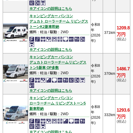
※アイコンの説明はこちら
キャンピングカー バンコン
デュカト ローラーチーム リビングス
令和8
トーンK2新車即納
1209.8
年
燃料
：軽油 /
駆動
：2WD
371km
万円
(2026
(税込)
年)
※アイコンの説明はこちら
キャンピングカー バンコン
デュカトローラーチームリビングス
令和8
トン5新車 OP多数
1486.7
年
燃料
：軽油 /
駆動
：2WD
370km
万円
(2026
(税込)
年)
※アイコンの説明はこちら
キャンピングカー バンコン
ローラーチーム リビングストーン5
令和8
新車即納
1293.6
年
燃料
：軽油 /
駆動
：2WD
332km
万円
(2026
(税込)
年)
※アイコンの説明はこちら