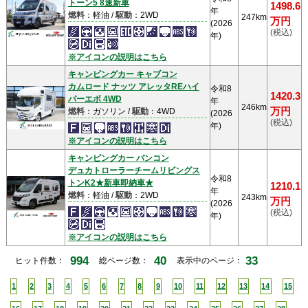
トーン5 8速新車
1498.6
年
燃料
：軽油 /
駆動
：2WD
247km
万円
(2026
(税込)
年)
※アイコンの説明はこちら
キャンピングカー キャブコン
カムロード ナッツ アレッタREハイ
令和8
1420.3
パーエボ 4WD
年
246km
万円
燃料
：ガソリン /
駆動
：4WD
(2026
(税込)
年)
※アイコンの説明はこちら
キャンピングカー バンコン
デュカトローラーチームリビングス
令和8
トンK2★新車即納車★
1210.1
年
燃料
：軽油 /
駆動
：2WD
243km
万円
(2026
(税込)
年)
※アイコンの説明はこちら
994
40
33
ヒット件数：
総ページ数：
表示中のページ：
1
2
3
4
5
6
7
8
9
10
11
12
13
14
15