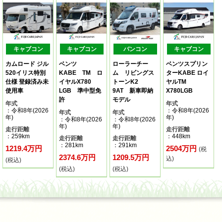
キャブコン
キャブコン
バンコン
キャブコン
カムロード ジル
ベンツ
ローラーチー
ベンツスプリン
520イリス特別
KABE TM ロ
ム リビングス
ターKABE ロイ
仕様 登録済み未
イヤルX780
トーンK2
ヤルTM
使用車
LGB 準中型免
9AT 新車即納
X780LGB
許
モデル
年式
年式
：令和8年(2026
：令和8年(2026
年式
年式
年)
年)
：令和8年(2026
：令和8年(2026
年)
年)
走行距離
走行距離
：259km
：448km
走行距離
走行距離
：281km
：291km
1219.4万円
2504万円
(税
2374.6万円
1209.5万円
込)
(税込)
(税込)
(税込)