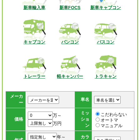
新車輸入車
新車FOCS
新車キャブコン
キャブコン
バンコン
バスコン
トレーラー
軽キャンパー
トラキャン
メーカ
車名
ー
ミッ
こだわらない
万～
価格
ショ
オートマ
万円
ン
マニュアル
年～
カラ