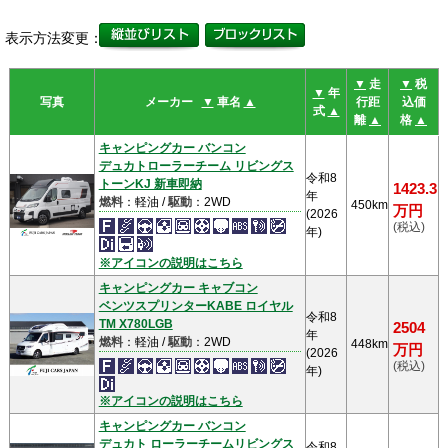
表示方法変更：
▼
走
▼
税
▼
年
写真
メーカー
▼
車名
▲
行距
込価
式
▲
離
▲
格
▲
キャンピングカー バンコン
デュカトローラーチーム リビングス
令和8
トーンKJ 新車即納
1423.3
年
燃料
：軽油 /
駆動
：2WD
450km
万円
(2026
(税込)
年)
※アイコンの説明はこちら
キャンピングカー キャブコン
ベンツスプリンターKABE ロイヤル
令和8
TM X780LGB
2504
年
燃料
：軽油 /
駆動
：2WD
448km
万円
(2026
(税込)
年)
※アイコンの説明はこちら
キャンピングカー バンコン
デュカト ローラーチームリビングス
令和8