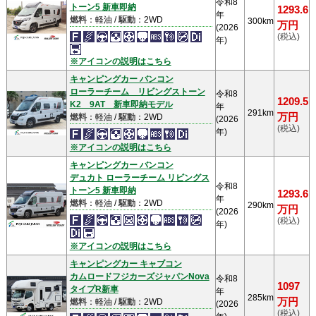
令和8
トーン5 新車即納
1293.6
年
燃料
：軽油 /
駆動
：2WD
300km
万円
(2026
(税込)
年)
※アイコンの説明はこちら
キャンピングカー バンコン
ローラーチーム リビングストーン
令和8
1209.5
K2 9AT 新車即納モデル
年
291km
万円
燃料
：軽油 /
駆動
：2WD
(2026
(税込)
年)
※アイコンの説明はこちら
キャンピングカー バンコン
デュカト ローラーチーム リビングス
令和8
トーン5 新車即納
1293.6
年
燃料
：軽油 /
駆動
：2WD
290km
万円
(2026
(税込)
年)
※アイコンの説明はこちら
キャンピングカー キャブコン
カムロードフジカーズジャパンNova
令和8
1097
タイプR新車
年
285km
万円
燃料
：軽油 /
駆動
：2WD
(2026
(税込)