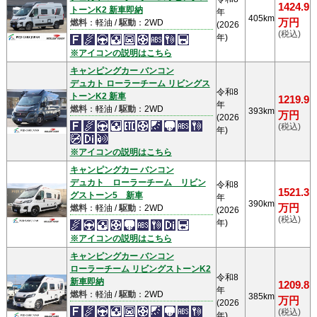
1424.9
トーンK2 新車即納
年
405km
万円
燃料
：軽油 /
駆動
：2WD
(2026
(税込)
年)
※アイコンの説明はこちら
キャンピングカー バンコン
デュカト ローラーチーム リビングス
令和8
トーンK2 新車
1219.9
年
燃料
：軽油 /
駆動
：2WD
393km
万円
(2026
(税込)
年)
※アイコンの説明はこちら
キャンピングカー バンコン
デュカト ローラーチーム リビン
令和8
1521.3
グストーン5 新車
年
390km
万円
燃料
：軽油 /
駆動
：2WD
(2026
(税込)
年)
※アイコンの説明はこちら
キャンピングカー バンコン
ローラーチーム リビングストーンK2
令和8
新車即納
1209.8
年
燃料
：軽油 /
駆動
：2WD
385km
万円
(2026
(税込)
年)