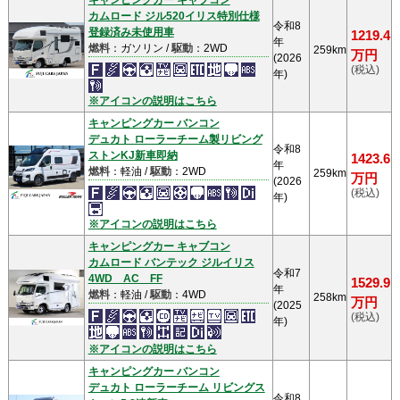
キャンピングカー キャブコン
カムロード ジル520イリス特別仕様
令和8
登録済み未使用車
1219.4
年
燃料
：ガソリン /
駆動
：2WD
259km
万円
(2026
(税込)
年)
※アイコンの説明はこちら
キャンピングカー バンコン
デュカト ローラーチーム製リビング
令和8
ストンKJ新車即納
1423.6
年
燃料
：軽油 /
駆動
：2WD
259km
万円
(2026
(税込)
年)
※アイコンの説明はこちら
キャンピングカー キャブコン
カムロード バンテック ジルイリス
令和7
4WD AC FF
1529.9
年
燃料
：軽油 /
駆動
：4WD
258km
万円
(2025
(税込)
年)
※アイコンの説明はこちら
キャンピングカー バンコン
デュカト ローラーチーム リビングス
令和8