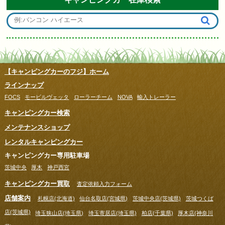
【キャンピングカーのフジ】ホーム
ラインナップ
FOCS
モービルヴェッタ
ローラーチーム
NOVA
輸入トレーラー
キャンピングカー検索
メンテナンスショップ
レンタルキャンピングカー
キャンピングカー専用駐車場
茨城中央
厚木
神戸西宮
キャンピングカー買取
査定依頼入力フォーム
店舗案内
札幌店(北海道)
仙台名取店(宮城県)
茨城中央店(茨城県)
茨城つくば
店(茨城県)
埼玉狭山店(埼玉県)
埼玉寄居店(埼玉県)
柏店(千葉県)
厚木店(神奈川