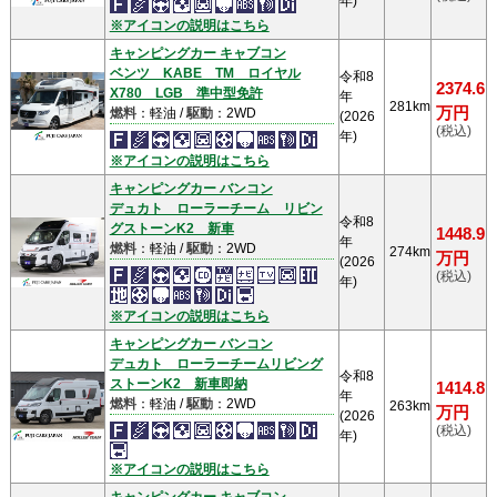
年)
※アイコンの説明はこちら
キャンピングカー キャブコン
ベンツ KABE TM ロイヤル
令和8
2374.6
X780 LGB 準中型免許
年
281km
万円
燃料
：軽油 /
駆動
：2WD
(2026
(税込)
年)
※アイコンの説明はこちら
キャンピングカー バンコン
デュカト ローラーチーム リビン
令和8
グストーンK2 新車
1448.9
年
燃料
：軽油 /
駆動
：2WD
274km
万円
(2026
(税込)
年)
※アイコンの説明はこちら
キャンピングカー バンコン
デュカト ローラーチームリビング
令和8
ストーンK2 新車即納
1414.8
年
燃料
：軽油 /
駆動
：2WD
263km
万円
(2026
(税込)
年)
※アイコンの説明はこちら