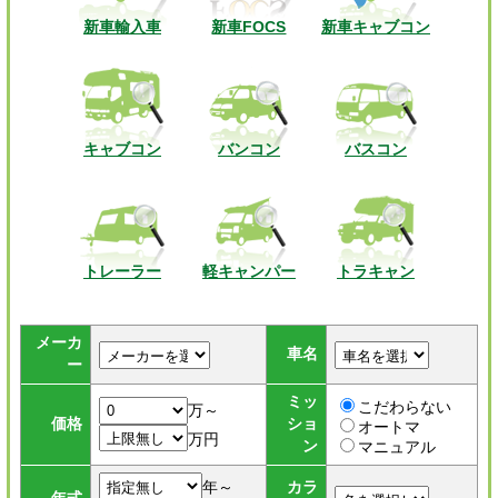
新車輸入車
新車FOCS
新車キャブコン
キャブコン
バンコン
バスコン
トレーラー
軽キャンパー
トラキャン
メーカ
車名
ー
ミッ
こだわらない
万～
価格
ショ
オートマ
万円
ン
マニュアル
年～
カラ