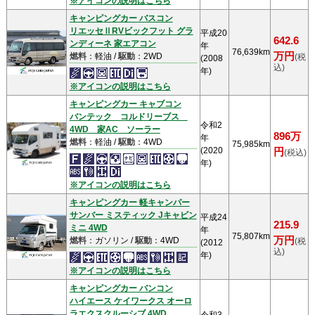
※アイコンの説明はこちら
キャンピングカー バスコン
リエッセⅡRVビックフット グラ
平成20
642.6
ンディーネ 家エアコン
年
76,639km
万円
燃料
：軽油 /
駆動
：2WD
(税
(2008
込)
年)
※アイコンの説明はこちら
キャンピングカー キャブコン
バンテック コルドリーブス
令和2
4WD 家AC ソーラー
896万
年
燃料
：軽油 /
駆動
：4WD
75,985km
(2020
円
(税込)
年)
※アイコンの説明はこちら
キャンピングカー 軽キャンパー
サンバー ミスティック Jキャビン
平成24
215.9
ミニ 4WD
年
75,807km
万円
燃料
：ガソリン /
駆動
：4WD
(税
(2012
込)
年)
※アイコンの説明はこちら
キャンピングカー バンコン
ハイエース ケイワークス オーロ
ラエクスクルーシブ 4WD