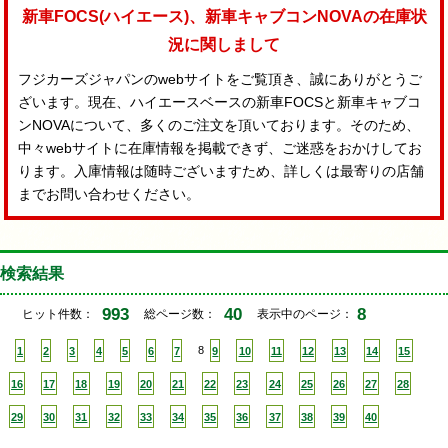
新車FOCS(ハイエース)、新車キャブコンNOVAの在庫状
況に関しまして
フジカーズジャパンのwebサイトをご覧頂き、誠にありがとうご
ざいます。現在、ハイエースベースの新車FOCSと新車キャブコ
ンNOVAについて、多くのご注文を頂いております。そのため、
中々webサイトに在庫情報を掲載できず、ご迷惑をおかけしてお
ります。入庫情報は随時ございますため、詳しくは最寄りの店舗
までお問い合わせください。
検索結果
993
40
8
ヒット件数：
総ページ数：
表示中のページ：
1
2
3
4
5
6
7
8
9
10
11
12
13
14
15
16
17
18
19
20
21
22
23
24
25
26
27
28
29
30
31
32
33
34
35
36
37
38
39
40