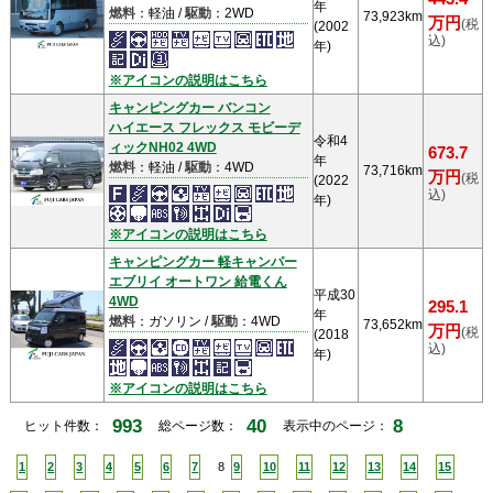
年
燃料
：軽油 /
駆動
：2WD
73,923km
万円
(税
(2002
込)
年)
※アイコンの説明はこちら
キャンピングカー バンコン
ハイエース フレックス モビーデ
令和4
ィックNH02 4WD
673.7
年
燃料
：軽油 /
駆動
：4WD
73,716km
万円
(税
(2022
込)
年)
※アイコンの説明はこちら
キャンピングカー 軽キャンパー
エブリイ オートワン 給電くん
平成30
4WD
295.1
年
燃料
：ガソリン /
駆動
：4WD
73,652km
万円
(税
(2018
込)
年)
※アイコンの説明はこちら
993
40
8
ヒット件数：
総ページ数：
表示中のページ：
1
2
3
4
5
6
7
8
9
10
11
12
13
14
15