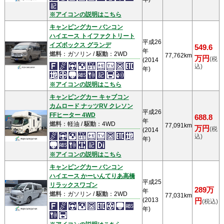
※アイコンの説明はこちら
キャンピングカー バンコン
ハイエース トイファクトリート
平成26
イズボックス グランデ
549.6
年
燃料
：ガソリン /
駆動
：2WD
77,762km
万円
(税
(2014
込)
年)
※アイコンの説明はこちら
キャンピングカー キャブコン
カムロード ナッツRV クレソン
平成26
FFヒーター 4WD
688.8
年
燃料
：軽油 /
駆動
：4WD
77,091km
万円
(税
(2014
込)
年)
※アイコンの説明はこちら
キャンピングカー バンコン
ハイエース かーいんてりあ高橋
平成25
リラックスワゴン
289万
年
燃料
：ガソリン /
駆動
：2WD
77,031km
(2013
円
(税込)
年)