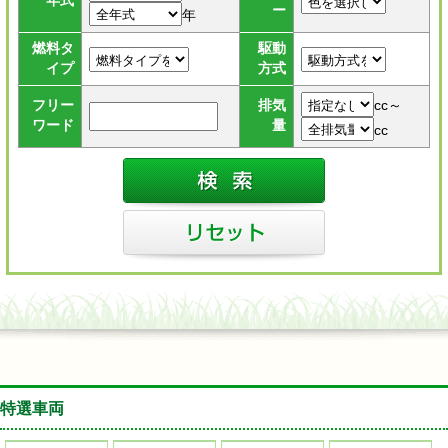
年式
ー
年
燃料タ
駆動
イプ
方式
cc～
フリー
排気
ワード
量
cc
特選車両