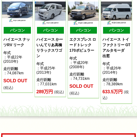
バンコン
バンコン
バンコン
バンコン
ハイエース ナッ
ハイエース かー
エクスプレス ロ
ハイエース トイ
ツRV リーク
いんてりあ高橋
ードトレック
ファクトリー GT
リラックスワゴ
170ポピュラー
アルタモーダ
年式
ン
出窓
：平成22年
年式
(2010年)
：平成20年
年式
年式
(2008年)
：平成25年
：平成26年
走行距離
(2013年)
(2014年)
：74,087km
走行距離
：74,731km
走行距離
走行距離
SOLD OUT
：77,031km
：78,389km
SOLD OUT
(税込)
289万円
633.5万円
(税込)
(税
(税込)
込)