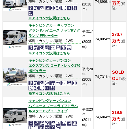
燃料
：ガソリン /
駆動
：2WD
74,890km
万円
(税
(2018
込)
年)
※アイコンの説明はこちら
キャンピングカー キャブコン
グランドハイエース ナッツRV グ
平成17
370.7
ランツ FFヒーター
年
74,805km
万円
燃料
：ガソリン /
駆動
：2WD
(税
(2005
込)
年)
※アイコンの説明はこちら
キャンピングカー バンコン
エクスプレス ロードトレック170
平成20
ポピュラー
SOLD
年
燃料
：ガソリン /
駆動
：2WD
74,731km
OUT
(税
(2008
込)
年)
※アイコンの説明はこちら
キャンピングカー バンコン
ハイエース ノースライフトラベ
平成23
ルスターTSプロトタイプ
319.9
年
燃料
：ガソリン /
駆動
：2WD
74,686km
万円
(税
(2011
込)
年)