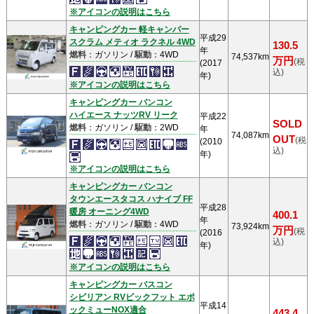
※アイコンの説明はこちら
キャンピングカー 軽キャンパー
平成29
スクラム メティオ ラクネル 4WD
130.5
年
燃料
：ガソリン /
駆動
：4WD
74,537km
万円
(税
(2017
込)
年)
※アイコンの説明はこちら
キャンピングカー バンコン
ハイエース ナッツRV リーク
平成22
SOLD
燃料
：ガソリン /
駆動
：2WD
年
74,087km
OUT
(税
(2010
込)
年)
※アイコンの説明はこちら
キャンピングカー バンコン
タウンエースタコス ハナイブ FF
平成28
暖房 オーニング4WD
400.1
年
燃料
：ガソリン /
駆動
：4WD
73,924km
万円
(税
(2016
込)
年)
※アイコンの説明はこちら
キャンピングカー バスコン
シビリアン RVビックフット エポ
平成14
ックミューNOX適合
443.4