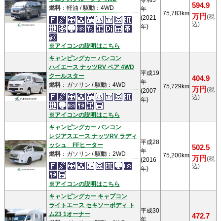
令和3
594.9
燃料
：軽油 /
駆動
：4WD
年
75,783km
万円
(税
(2021
込)
年)
※アイコンの説明はこちら
キャンピングカー バンコン
ハイエース ナッツRV ペア 4WD
平成19
クールスター
404.9
年
燃料
：ガソリン /
駆動
：4WD
75,729km
万円
(税
(2007
込)
年)
※アイコンの説明はこちら
キャンピングカー バンコン
レジアスエース ナッツRV ラディ
平成28
ッシュ FFヒーター
502.5
年
燃料
：ガソリン /
駆動
：2WD
75,200km
万円
(税
(2016
込)
年)
※アイコンの説明はこちら
キャンピングカー キャブコン
ライトエース セキソーボディ ト
平成30
ム23 1オーナー
472.7
年