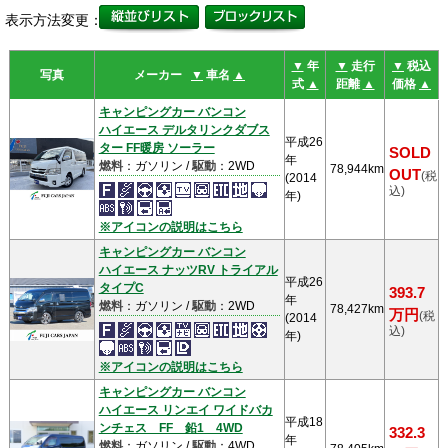
表示方法変更：
▼
年
▼
走行
▼
税込
写真
メーカー
▼
車名
▲
式
▲
距離
▲
価格
▲
キャンピングカー バンコン
ハイエース デルタリンクダブス
平成26
ター FF暖房 ソーラー
SOLD
年
燃料
：ガソリン /
駆動
：2WD
78,944km
OUT
(税
(2014
込)
年)
※アイコンの説明はこちら
キャンピングカー バンコン
ハイエース ナッツRV トライアル
平成26
タイプC
393.7
年
燃料
：ガソリン /
駆動
：2WD
78,427km
万円
(税
(2014
込)
年)
※アイコンの説明はこちら
キャンピングカー バンコン
ハイエース リンエイ ワイドバカ
平成18
ンチェス FF 鉛1 4WD
332.3
年
燃料
：ガソリン /
駆動
：4WD