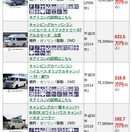
78,405km
万円
(税
(2006
込)
年)
※アイコンの説明はこちら
キャンピングカー バンコン
ハイエース トイファクトリー GT
平成26
アルタモーダ 出窓
633.5
年
燃料
：ガソリン /
駆動
：2WD
78,389km
万円
(税
(2014
込)
年)
※アイコンの説明はこちら
キャンピングカー バンコン
ハイエース オリジナルキャンパ
平成26
ー FF・家TV
316.9
年
燃料
：ガソリン /
駆動
：2WD
78,336km
万円
(税
(2014
込)
年)
※アイコンの説明はこちら
キャンピングカー 軽キャンパー
N-BOX ホワイトハウス キャンパ
平成30
ーネオ ソーラー
182.7
年
燃料
：ガソリン /
駆動
：2WD
77,980km
万円
(税
(2018
込)
年)