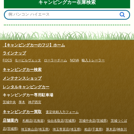
キャンピングカー在庫検索
【キャンピングカーのフジ】ホーム
ラインナップ
FOCS
モービルヴェッタ
ローラーチーム
NOVA
輸入トレーラー
キャンピングカー検索
メンテナンスショップ
レンタルキャンピングカー
キャンピングカー専用駐車場
茨城中央
厚木
神戸西宮
キャンピングカー買取
査定依頼入力フォーム
店舗案内
札幌店(北海道)
仙台名取店(宮城県)
茨城中央店(茨城県)
茨城つくば
店(茨城県)
埼玉狭山店(埼玉県)
埼玉寄居店(埼玉県)
柏店(千葉県)
厚木店(神奈川