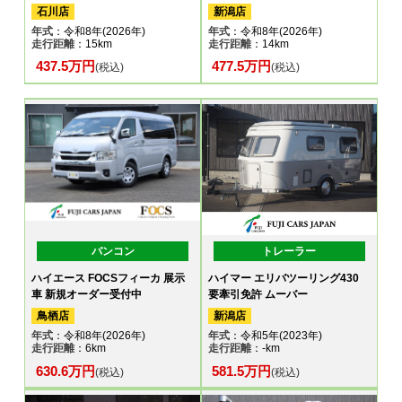
石川店
新潟店
年式
：令和8年(2026年)
年式
：令和8年(2026年)
走行距離
：15km
走行距離
：14km
437.5万円
477.5万円
(税込)
(税込)
バンコン
トレーラー
ハイエース FOCSフィーカ 展示
ハイマー エリバツーリング430
車 新規オーダー受付中
要牽引免許 ムーバー
鳥栖店
新潟店
年式
：令和8年(2026年)
年式
：令和5年(2023年)
走行距離
：6km
走行距離
：-km
630.6万円
581.5万円
(税込)
(税込)