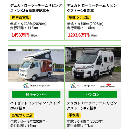
デュカトローラーチームリビング
デュカト ローラーチーム リビン
ストンKJ★新車即納車★
グストーン5 新車
神戸西宮店
茨城つくば店
年式
：令和8年(2026年)
年式
：令和8年(2026年)
走行距離
：112km
走行距離
：110km
1453万円
1293.6万円
(税込)
(税込)
軽キャンパー
バンコン
ハイゼット インディ727 タイプL
デュカト ローラーチーム リビン
2WD 新車
グストーンK2 新車
茨城つくば店
厚木店
年式
：令和8年(2026年)
年式
：令和8年(2026年)
走行距離
：84km
走行距離
：77km