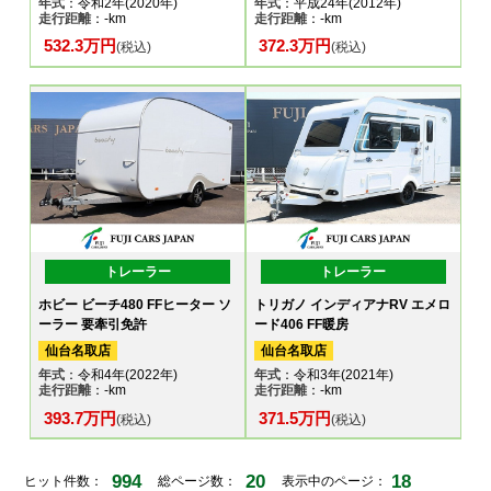
年式
：令和2年(2020年)
年式
：平成24年(2012年)
走行距離
：-km
走行距離
：-km
532.3万円
372.3万円
(税込)
(税込)
トレーラー
トレーラー
ホビー ビーチ480 FFヒーター ソ
トリガノ インディアナRV エメロ
ーラー 要牽引免許
ード406 FF暖房
仙台名取店
仙台名取店
年式
：令和4年(2022年)
年式
：令和3年(2021年)
走行距離
：-km
走行距離
：-km
393.7万円
371.5万円
(税込)
(税込)
994
20
18
ヒット件数：
総ページ数：
表示中のページ：