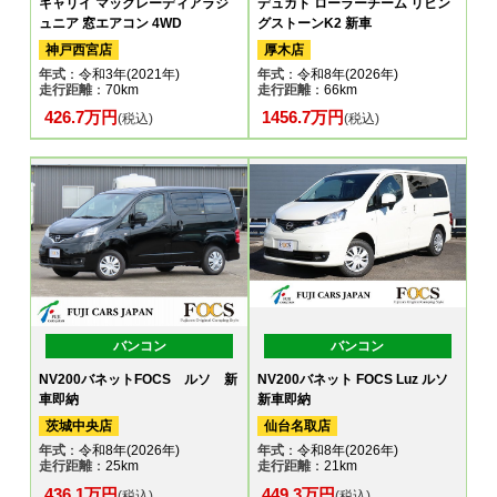
キャリイ マックレーディアラジ
デュカト ローラーチーム リビン
ュニア 窓エアコン 4WD
グストーンK2 新車
神戸西宮店
厚木店
年式
：令和3年(2021年)
年式
：令和8年(2026年)
走行距離
：70km
走行距離
：66km
426.7万円
1456.7万円
(税込)
(税込)
バンコン
バンコン
NV200バネットFOCS ルソ 新
NV200バネット FOCS Luz ルソ
車即納
新車即納
茨城中央店
仙台名取店
年式
：令和8年(2026年)
年式
：令和8年(2026年)
走行距離
：25km
走行距離
：21km
436.1万円
449.3万円
(税込)
(税込)