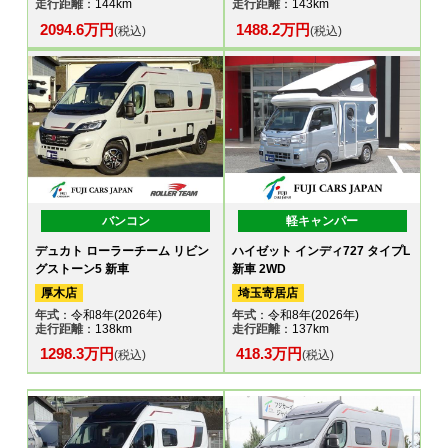
走行距離
：144km
走行距離
：143km
2094.6万円
1488.2万円
(税込)
(税込)
バンコン
軽キャンパー
デュカト ローラーチーム リビン
ハイゼット インディ727 タイプL
グストーン5 新車
新車 2WD
厚木店
埼玉寄居店
年式
：令和8年(2026年)
年式
：令和8年(2026年)
走行距離
：138km
走行距離
：137km
1298.3万円
418.3万円
(税込)
(税込)