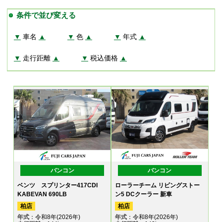
条件で並び変える
▼
車名
▲
▼
色
▲
▼
年式
▲
▼
走行距離
▲
▼
税込価格
▲
バンコン
バンコン
ベンツ スプリンター417CDI
ローラーチーム リビングストー
KABEVAN 690LB
ン5 DCクーラー 新車
柏店
柏店
年式
：令和8年(2026年)
年式
：令和8年(2026年)