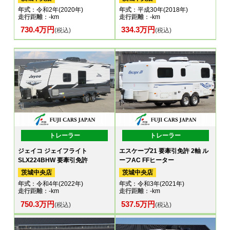
年式
：令和2年(2020年)
年式
：平成30年(2018年)
走行距離
：-km
走行距離
：-km
730.4万円
334.3万円
(税込)
(税込)
トレーラー
トレーラー
ジェイコ ジェイフライト
エスケープ21 要牽引免許 2軸 ル
SLX224BHW 要牽引免許
ーフAC FFヒーター
茨城中央店
茨城中央店
年式
：令和4年(2022年)
年式
：令和3年(2021年)
走行距離
：-km
走行距離
：-km
750.3万円
537.5万円
(税込)
(税込)