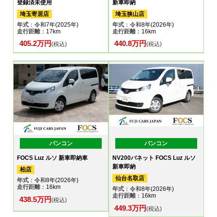
登録済未使用
新車即納
埼玉寄居店
埼玉狭山店
年式
：令和7年(2025年)
年式
：令和8年(2026年)
走行距離
：17km
走行距離
：16km
405.2万円
440.8万円
(税込)
(税込)
バンコン
バンコン
FOCS Luz ルソ 新車即納車
NV200バネット FOCS Luz ルソ
新車即納
柏店
仙台名取店
年式
：令和8年(2026年)
走行距離
：16km
年式
：令和8年(2026年)
走行距離
：16km
438.5万円
(税込)
449.3万円
(税込)