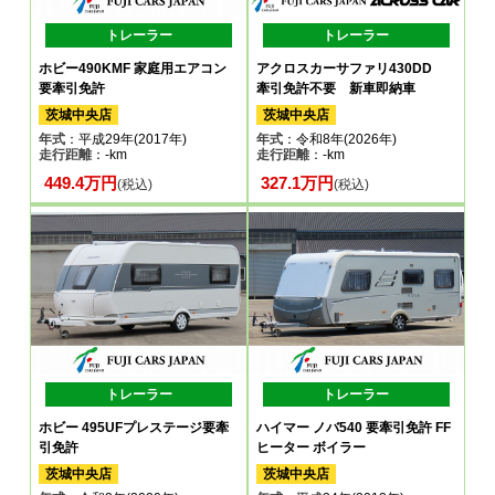
トレーラー
トレーラー
ホビー490KMF 家庭用エアコン
アクロスカーサファリ430DD
要牽引免許
牽引免許不要 新車即納車
茨城中央店
茨城中央店
年式
：平成29年(2017年)
年式
：令和8年(2026年)
走行距離
：-km
走行距離
：-km
449.4万円
327.1万円
(税込)
(税込)
トレーラー
トレーラー
ホビー 495UFプレステージ要牽
ハイマー ノバ540 要牽引免許 FF
引免許
ヒーター ボイラー
茨城中央店
茨城中央店