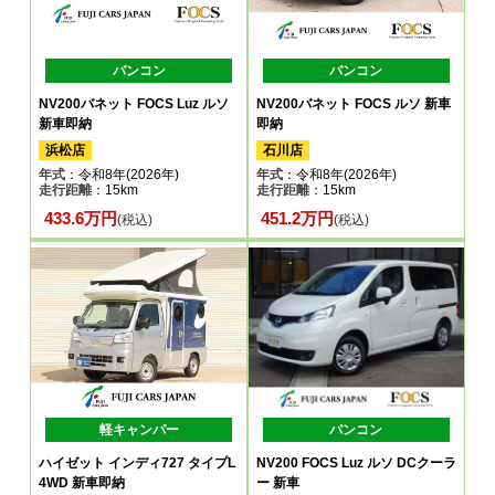
バンコン
バンコン
NV200バネット FOCS Luz ルソ
NV200バネット FOCS ルソ 新車
新車即納
即納
浜松店
石川店
年式
：令和8年(2026年)
年式
：令和8年(2026年)
走行距離
：15km
走行距離
：15km
433.6万円
451.2万円
(税込)
(税込)
軽キャンパー
バンコン
ハイゼット インディ727 タイプL
NV200 FOCS Luz ルソ DCクーラ
4WD 新車即納
ー 新車