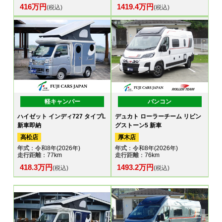
416万円
1419.4万円
(税込)
(税込)
軽キャンパー
バンコン
ハイゼット インディ727 タイプL
デュカト ローラーチーム リビン
新車即納
グストーン5 新車
高松店
厚木店
年式
：令和8年(2026年)
年式
：令和8年(2026年)
走行距離
：77km
走行距離
：76km
418.3万円
1493.2万円
(税込)
(税込)