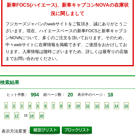
新車FOCS(ハイエース)、新車キャブコンNOVAの在庫状
況に関しまして
フジカーズジャパンのwebサイトをご覧頂き、誠にありがとうご
ざいます。現在、ハイエースベースの新車FOCSと新車キャブコ
ンNOVAについて、多くのご注文を頂いております。そのため、
中々webサイトに在庫情報を掲載できず、ご迷惑をおかけしてお
ります。入庫情報は随時ございますため、詳しくは最寄りの店舗
までお問い合わせください。
検索結果
994
20
18
ヒット件数：
総ページ数：
表示中のページ：
1
2
3
4
5
6
7
8
9
10
11
12
13
14
15
16
17
18
19
20
表示方法変更：