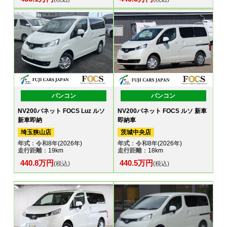
バンコン
バンコン
NV200バネット FOCS Luz ルソ
NV200バネット FOCS ルソ 新車
新車即納
即納車
埼玉狭山店
茨城中央店
年式
：令和8年(2026年)
年式
：令和8年(2026年)
走行距離
：19km
走行距離
：18km
440.8万円
440.5万円
(税込)
(税込)