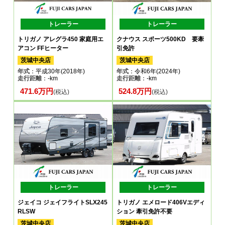
トレーラー
トレーラー
トリガノ アレグラ450 家庭用エ
クナウス スポーツ500KD 要牽
アコン FFヒーター
引免許
茨城中央店
茨城中央店
年式
：平成30年(2018年)
年式
：令和6年(2024年)
走行距離
：-km
走行距離
：-km
471.6万円
524.8万円
(税込)
(税込)
トレーラー
トレーラー
ジェイコ ジェイフライトSLX245
トリガノ エメロード406Vエディ
RLSW
ション 牽引免許不要
茨城中央店
茨城中央店