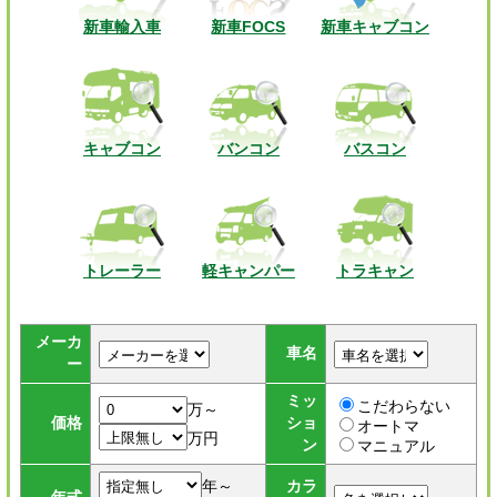
新車輸入車
新車FOCS
新車キャブコン
キャブコン
バンコン
バスコン
トレーラー
軽キャンパー
トラキャン
メーカ
車名
ー
ミッ
こだわらない
万～
価格
ショ
オートマ
万円
ン
マニュアル
年～
カラ