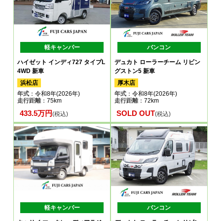
軽キャンパー
バンコン
ハイゼット インディ727 タイプL
デュカト ローラーチーム リビン
4WD 新車
グストン5 新車
浜松店
厚木店
年式
：令和8年(2026年)
年式
：令和8年(2026年)
走行距離
：75km
走行距離
：72km
433.5万円
SOLD OUT
(税込)
(税込)
軽キャンパー
バンコン