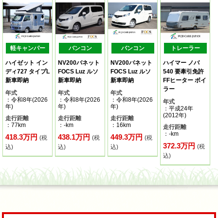
軽キャンパー
バンコン
バンコン
トレーラー
ハイゼット イン
NV200バネット
NV200バネット
ハイマー ノバ
ディ727 タイプL
FOCS Luz ルソ
FOCS Luz ルソ
540 要牽引免許
新車即納
新車即納
新車即納
FFヒーター ボイ
ラー
年式
年式
年式
：令和8年(2026
：令和8年(2026
：令和8年(2026
年式
年)
年)
年)
：平成24年
(2012年)
走行距離
走行距離
走行距離
：77km
：-km
：16km
走行距離
：-km
418.3万円
438.1万円
449.3万円
(税
(税
(税
372.3万円
(税
込)
込)
込)
込)