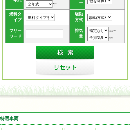
年式
ー
年
燃料タ
駆動
イプ
方式
cc～
フリー
排気
ワード
量
cc
特選車両