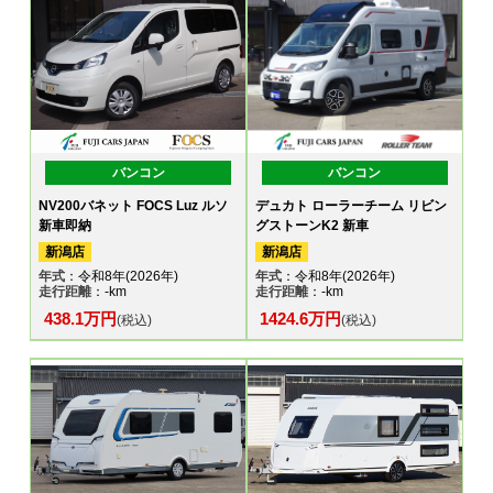
バンコン
バンコン
NV200バネット FOCS Luz ルソ
デュカト ローラーチーム リビン
新車即納
グストーンK2 新車
新潟店
新潟店
年式
：令和8年(2026年)
年式
：令和8年(2026年)
走行距離
：-km
走行距離
：-km
438.1万円
1424.6万円
(税込)
(税込)