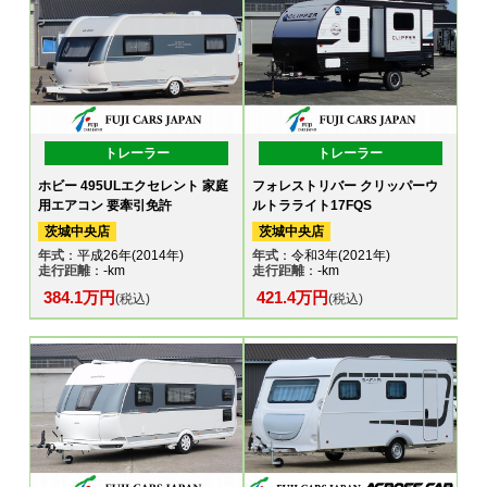
トレーラー
トレーラー
ホビー 495ULエクセレント 家庭
フォレストリバー クリッパーウ
用エアコン 要牽引免許
ルトラライト17FQS
茨城中央店
茨城中央店
年式
：平成26年(2014年)
年式
：令和3年(2021年)
走行距離
：-km
走行距離
：-km
384.1万円
421.4万円
(税込)
(税込)