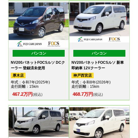
バンコン
バンコン
NV200バネットFOCSルソ DCク
NV200バネットFOCSルソ 新車
ーラー 登録済未使用
即納車 12Vクーラー
厚木店
神戸西宮店
年式
：令和7年(2025年)
年式
：令和8年(2026年)
走行距離
：15km
走行距離
：15km
467.2万円
468.7万円
(税込)
(税込)