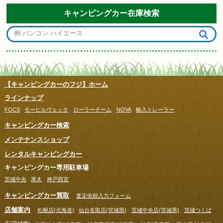
キャンピングカー在庫検索
【キャンピングカーのフジ】ホーム
ラインナップ
FOCS
モービルヴェッタ
ローラーチーム
NOVA
輸入トレーラー
キャンピングカー検索
メンテナンスショップ
レンタルキャンピングカー
キャンピングカー専用駐車場
茨城中央
厚木
神戸西宮
キャンピングカー買取
査定依頼入力フォーム
店舗案内
札幌店(北海道)
仙台名取店(宮城県)
茨城中央店(茨城県)
茨城つくば