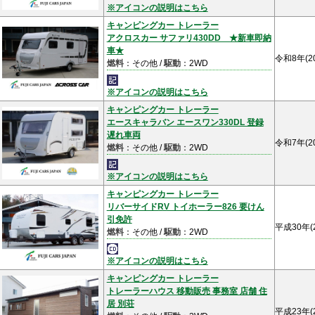
※アイコンの説明はこちら
キャンピングカー トレーラー
アクロスカー サファリ430DD ★新車即納
車★
令和8年(2
燃料
：その他 /
駆動
：2WD
※アイコンの説明はこちら
キャンピングカー トレーラー
エースキャラバン エースワン330DL 登録
遅れ車両
令和7年(2
燃料
：その他 /
駆動
：2WD
※アイコンの説明はこちら
キャンピングカー トレーラー
リバーサイドRV トイホーラー826 要けん
引免許
平成30年(
燃料
：その他 /
駆動
：2WD
※アイコンの説明はこちら
キャンピングカー トレーラー
トレーラーハウス 移動販売 事務室 店舗 住
居 別荘
平成23年(