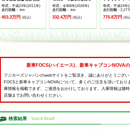
年式
：平成23年(2011年)
年式
：令和8年(2026年)
年式
：平成24年(2
走行距離
：-km
走行距離
：-km
走行距離
：2,277
453.3万円
332.4万円
775.8万円
(税込)
(税込)
(税
新車FOCS(ハイエース)、新車キャブコンNOV
フジカーズジャパンのwebサイトをご覧頂き、誠にありがとうござ
FOCSと新車キャブコンNOVAについて、多くのご注文を頂いており
庫情報を掲載できず、ご迷惑をおかけしております。入庫情報は随時
店舗までお問い合わせください。
Search Result
検索結果