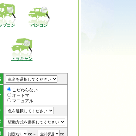
ャブコン
バンコン
トラキャン
名
こだわらない
ン
オートマ
マニュアル
ー
式
量
cc～
cc