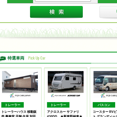
Pick Up Car
特選車両
トレーラー
トレーラー
バスコン
トレーラーハウス 移動販
アクロスカー サファリ
コースター RV
売 事務室 店舗 住居 別荘
430DD ★新車即納車★
ト グランディー