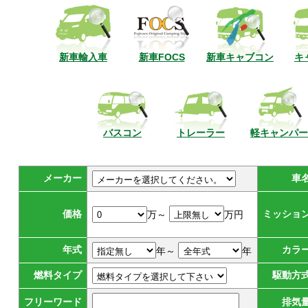
新車輸入車
新車FOCS
新車キャブコン
キ
バスコン
トレーラー
軽キャンパー
メーカー
車
価格
ミッショ
万～
万円
年式
カラ
年～
年
燃料タイプ
駆動方
フリーワード
排気