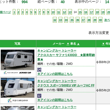
ヒット件数：
994
総ページ数：
40
表示中のページ：
14
<前ページ
1
2
3
4
5
6
7
8
9
10
11
12
13
14
15
16
17
18
19
2
32
33
34
35
36
37
38
39
40
次ペ
表示方法変
写真
メーカー
▼
車名
▲
▼
年
キャンピングカー トレーラー
アクロスカー サファリ430DD ★新車即納
車★
令和8年(2
燃料
：その他 /
駆動
：2WD
※アイコンの説明はこちら
キャンピングカー トレーラー
クナウス スポーツ500EU VIP ルーフAC FF
燃料
：その他 /
駆動
：2WD
令和5年(2
※アイコンの説明はこちら
キャンピングカー トレーラー