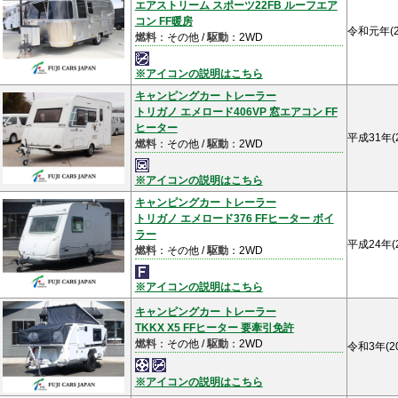
エアストリーム スポーツ22FB ルーフエア
コン FF暖房
令和元年(2
燃料
：その他 /
駆動
：2WD
※アイコンの説明はこちら
キャンピングカー トレーラー
トリガノ エメロード406VP 窓エアコン FF
ヒーター
平成31年(
燃料
：その他 /
駆動
：2WD
※アイコンの説明はこちら
キャンピングカー トレーラー
トリガノ エメロード376 FFヒーター ボイ
ラー
平成24年(
燃料
：その他 /
駆動
：2WD
※アイコンの説明はこちら
キャンピングカー トレーラー
TKKX X5 FFヒーター 要牽引免許
燃料
：その他 /
駆動
：2WD
令和3年(2
※アイコンの説明はこちら