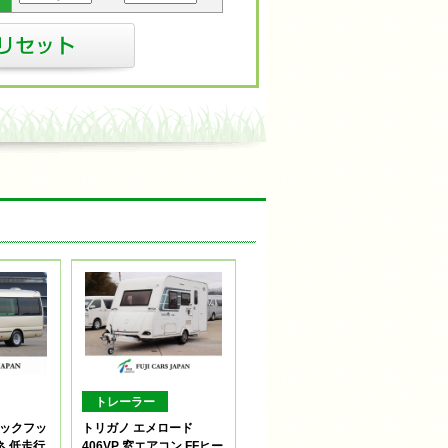
トレーラー
ビックフッ
トリガノ エメロード
ネ 低走行
406VP 窓エアコン FFヒー