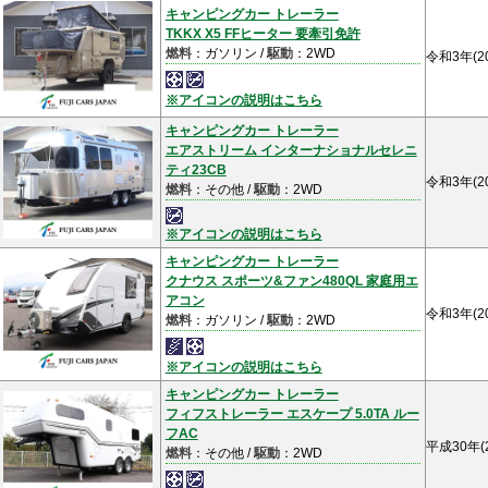
キャンピングカー トレーラー
TKKX X5 FFヒーター 要牽引免許
燃料
：ガソリン /
駆動
：2WD
令和3年(2
※アイコンの説明はこちら
キャンピングカー トレーラー
エアストリーム インターナショナルセレニ
ティ23CB
令和3年(2
燃料
：その他 /
駆動
：2WD
※アイコンの説明はこちら
キャンピングカー トレーラー
クナウス スポーツ&ファン480QL 家庭用エ
アコン
令和3年(2
燃料
：ガソリン /
駆動
：2WD
※アイコンの説明はこちら
キャンピングカー トレーラー
フィフストレーラー エスケープ 5.0TA ルー
フAC
平成30年(
燃料
：その他 /
駆動
：2WD