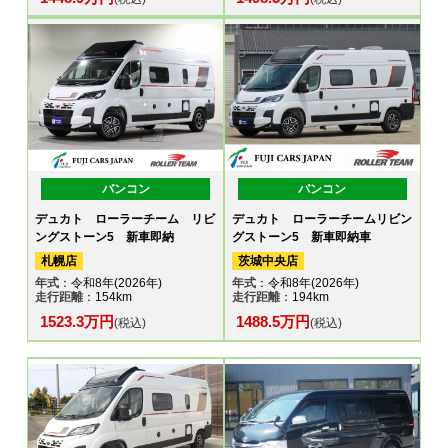
バンコン
バンコン
デュカト ローラーチーム リビ
デュカト ローラーチームリビン
ングストーン5 新車即納
グストーン5 新車即納車
札幌店
茨城中央店
年式
：令和8年(2026年)
年式
：令和8年(2026年)
走行距離
：154km
走行距離
：194km
1523.3万円
1488.5万円
(税込)
(税込)