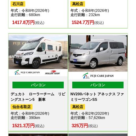
石川店
高松店
年式
：令和8年(2026年)
年式
：令和8年(2026年)
走行距離
：680km
走行距離
：232km
1417.8万円
1524.7万円
(税込)
(税込)
バンコン
バンコン
デュカト ローラーチーム リビ
NV200バネット アネックス ファ
ングストーン5 新車
ミリーワゴンSS
仙台名取店
高松店
年式
：令和8年(2026年)
年式
：令和2年(2020年)
走行距離
：390km
走行距離
：57,626km
1521.3万円
325万円
(税込)
(税込)