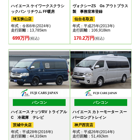
ハイエース ケイワークスクラシ
ヴォクシーZS Gs アウトプラス
ックバン リチウム FF暖房
製 事務室車登録
埼玉狭山店
仙台名取店
年式
：令和6年(2024年)
年式
：平成25年(2013年)
走行距離
：13,785km
走行距離
：106,918km
699万円
170.2万円
(税込)
(税込)
バンコン
バンコン
ハイエース ナッツRV トライアル
ハイエース カトーモーター スー
C 冷蔵庫 テレビ
パーロングトレイン
茨城中央店
神戸西宮店
年式
：平成28年(2016年)
年式
：平成26年(2014年)
走行距離
：44,316km
走行距離
：51,492km