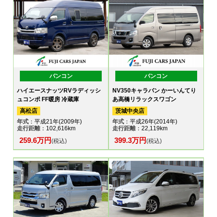
バンコン
バンコン
ハイエースナッツRVラディッシ
NV350キャラバン かーいんてり
ュコンポ FF暖房 冷蔵庫
あ高橋リラックスワゴン
高松店
茨城中央店
年式
：平成21年(2009年)
年式
：平成26年(2014年)
走行距離
：102,616km
走行距離
：22,119km
259.6万円
399.3万円
(税込)
(税込)