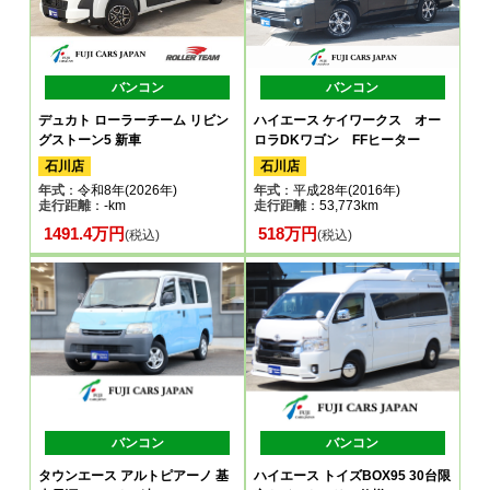
バンコン
バンコン
デュカト ローラーチーム リビン
ハイエース ケイワークス オー
グストーン5 新車
ロラDKワゴン FFヒーター
石川店
石川店
年式
：令和8年(2026年)
年式
：平成28年(2016年)
走行距離
：-km
走行距離
：53,773km
1491.4万円
518万円
(税込)
(税込)
バンコン
バンコン
タウンエース アルトピアーノ 基
ハイエース トイズBOX95 30台限