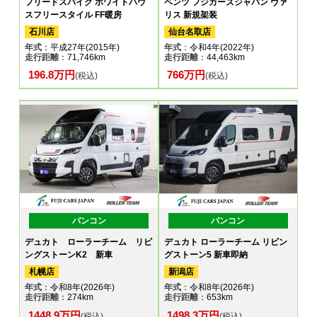
フリードスパイク ホワイトハウ
ベンツ フジカーズジャパン ヴァ
スフリースタイル FF暖房
リス 新規架装
石川店
仙台名取店
年式
：平成27年(2015年)
年式
：令和4年(2022年)
走行距離
：71,746km
走行距離
：44,463km
196.8万円
766万円
(税込)
(税込)
バンコン
バンコン
デュカト ローラーチーム リビ
デュカト ローラーチーム リビン
ングストーンK2 新車
グストーン5 新車即納
札幌店
新潟店
年式
：令和8年(2026年)
年式
：令和8年(2026年)
走行距離
：274km
走行距離
：653km
1448.9万円
1498.3万円
(税込)
(税込)