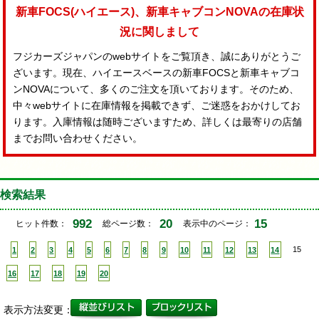
新車FOCS(ハイエース)、新車キャブコンNOVAの在庫状
況に関しまして
フジカーズジャパンのwebサイトをご覧頂き、誠にありがとうご
ざいます。現在、ハイエースベースの新車FOCSと新車キャブコ
ンNOVAについて、多くのご注文を頂いております。そのため、
中々webサイトに在庫情報を掲載できず、ご迷惑をおかけしてお
ります。入庫情報は随時ございますため、詳しくは最寄りの店舗
までお問い合わせください。
検索結果
992
20
15
ヒット件数：
総ページ数：
表示中のページ：
1
2
3
4
5
6
7
8
9
10
11
12
13
14
15
16
17
18
19
20
表示方法変更：