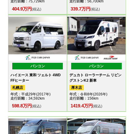
走行距離
：75,729km
走行距離
：56,700km
404.9万円
339.7万円
(税込)
(税込)
バンコン
バンコン
ハイエース 東和 ツェルト 4WD
デュカト ローラーチーム リビン
FFヒーター
グストンK2 新車
札幌店
厚木店
年式
：平成29年(2017年)
年式
：令和8年(2026年)
走行距離
：34,592km
走行距離
：156km
598.8万円
1419.4万円
(税込)
(税込)