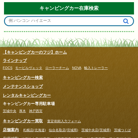
キャンピングカー在庫検索
【キャンピングカーのフジ】ホーム
ラインナップ
FOCS
モービルヴェッタ
ローラーチーム
NOVA
輸入トレーラー
キャンピングカー検索
メンテナンスショップ
レンタルキャンピングカー
キャンピングカー専用駐車場
茨城中央
厚木
神戸西宮
キャンピングカー買取
査定依頼入力フォーム
店舗案内
札幌店(北海道)
仙台名取店(宮城県)
茨城中央店(茨城県)
茨城つくば