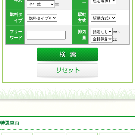
年式
ー
年
燃料タ
駆動
イプ
方式
cc～
フリー
排気
ワード
量
cc
特選車両