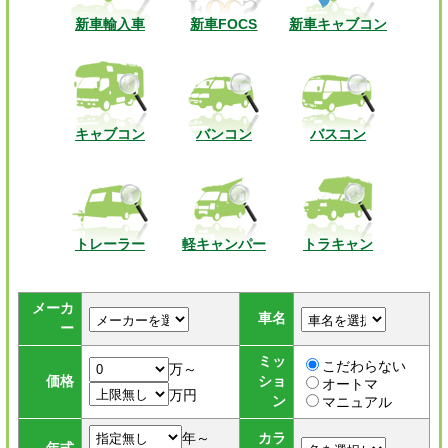
新車輸入車
新車FOCS
新車キャブコン
キャブコン
バンコン
バスコン
トレーラー
軽キャンパー
トラキャン
メーカ
車名
ー
ミッ
こだわらない
万～
価格
ショ
オートマ
万円
ン
マニュアル
年～
カラ