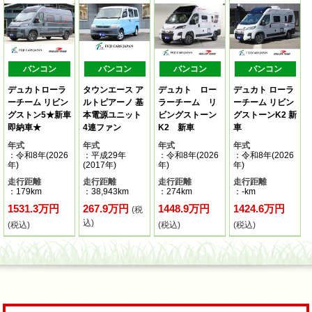
バンコン
バンコン
バンコン
バンコン
デュカトローラ
タウンエース ア
デュカト ロー
デュカト ローラ
ーチーム リビン
ルトピアーノ 基
ラーチーム リ
ーチーム リビン
グストン5★新車
本電源ユニット
ビングストーン
グストーンK2 新
即納車★
4連ファン
K2 新車
車
年式
年式
年式
年式
：令和8年(2026
：平成29年
：令和8年(2026
：令和8年(2026
年)
(2017年)
年)
年)
走行距離
走行距離
走行距離
走行距離
：179km
：38,943km
：274km
：-km
1531.3万円
267.9万円
1448.9万円
1424.6万円
(税
込)
(税込)
(税込)
(税込)