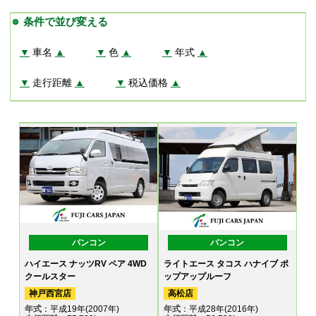
条件で並び変える
▼
車名
▲
▼
色
▲
▼
年式
▲
▼
走行距離
▲
▼
税込価格
▲
バンコン
バンコン
ハイエース ナッツRV ペア 4WD
ライトエース タコス ハナイブ ポ
クールスター
ップアップルーフ
神戸西宮店
高松店
年式
：平成19年(2007年)
年式
：平成28年(2016年)