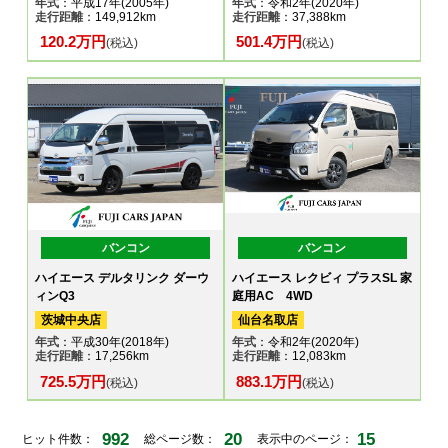
年式
：平成17年(2005年)
年式
：令和2年(2020年)
走行距離
：149,912km
走行距離
：37,388km
120.2万円
501.4万円
(税込)
(税込)
バンコン
バンコン
ハイエース デルタリンク ダーウ
ハイエース レクビィ プラスSL 家
ィンQ3
庭用AC 4WD
茨城中央店
仙台名取店
年式
：平成30年(2018年)
年式
：令和2年(2020年)
走行距離
：17,256km
走行距離
：12,083km
725.5万円
883.1万円
(税込)
(税込)
992
20
15
ヒット件数：
総ページ数：
表示中のページ：