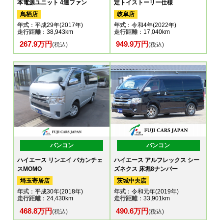
本電源ユニット 4連ファン
定トイストーリー仕様
鳥栖店
岐阜店
年式
：平成29年(2017年)
年式
：令和4年(2022年)
走行距離
：38,943km
走行距離
：17,040km
267.9万円
949.9万円
(税込)
(税込)
バンコン
バンコン
ハイエース リンエイ バカンチェ
ハイエース アルフレックス シー
スMOMO
ズネクス 床堀8ナンバー
埼玉寄居店
茨城中央店
年式
：平成30年(2018年)
年式
：令和元年(2019年)
走行距離
：24,430km
走行距離
：33,901km
468.8万円
490.6万円
(税込)
(税込)