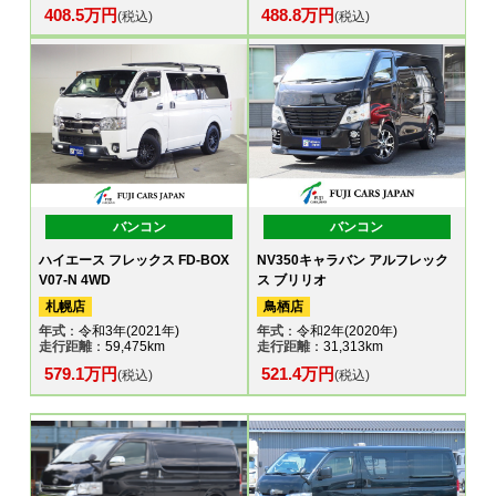
408.5万円
488.8万円
(税込)
(税込)
バンコン
バンコン
ハイエース フレックス FD-BOX
NV350キャラバン アルフレック
V07-N 4WD
ス ブリリオ
札幌店
鳥栖店
年式
：令和3年(2021年)
年式
：令和2年(2020年)
走行距離
：59,475km
走行距離
：31,313km
579.1万円
521.4万円
(税込)
(税込)