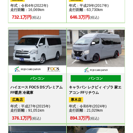
年式
：令和4年(2022年)
年式
：平成29年(2017年)
走行距離
：16,069km
走行距離
：63,730km
732.1万円
646.3万円
(税込)
(税込)
バンコン
バンコン
ハイエース FOCS DSプレミアム
キャラバン レクビィ イゾラ 家エ
FF暖房 冷蔵庫
アコン FFリチウム
広島店
厚木店
年式
：平成27年(2015年)
年式
：令和6年(2024年)
走行距離
：91,051km
走行距離
：21,029km
376.1万円
894.3万円
(税込)
(税込)