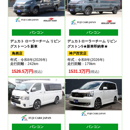
バンコン
バンコン
デュカト ローラーチーム リビン
デュカトローラーチーム リビン
グストーン5 新車
グストン5★新車即納車★
鳥栖店
神戸西宮店
年式
：令和8年(2026年)
年式
：令和8年(2026年)
走行距離
：242km
走行距離
：179km
1526.5万円
1531.3万円
(税込)
(税込)
バンコン
バンコン