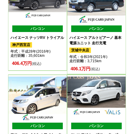
バンコン
バンコン
ハイエース ナッツRV トライアル
ハイエース アルトピアーノ 基本
電源ユニット 走行充電
神戸西宮店
茨城中央店
年式
：平成28年(2016年)
走行距離
：35,601km
年式
：令和3年(2021年)
走行距離
：3,715km
406.4万円
(税込)
406.1万円
(税込)
バンコン
バンコン