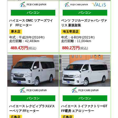
バンコン
バンコン
ハイエース OMC ツアーズワイ
ベンツ フジカーズジャパン ヴァ
ド FFヒーター
リス 新規架装
厚木店
埼玉寄居店
年式
：平成28年(2016年)
年式
：令和3年(2021年)
走行距離
：42,483km
走行距離
：11,004km
469.4万円
880.2万円
(税込)
(税込)
バンコン
バンコン
ハイエース レクビィプラスLVス
ハイエース トイファクトリーGT
ーペリア FFヒーター
FF暖房 エアロソーラー
広島店
広島店