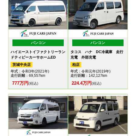
バンコン
バンコン
ハイエーストイファクトリーラン
タコス ハナ DC冷蔵庫 走行
ドティピーカーサホームED
充電 外部充電
茨城中央店
柏店
年式
：令和3年(2021年)
年式
：令和元年(2019年)
走行距離
：69,557km
走行距離
：142,127km
777万円
224.4万円
(税込)
(税込)