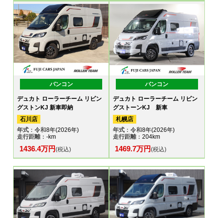
バンコン
バンコン
デュカト ローラーチーム リビン
デュカト ローラーチーム リビン
グストンKJ 新車即納
グストーンKJ 新車
石川店
札幌店
年式
：令和8年(2026年)
年式
：令和8年(2026年)
走行距離
：-km
走行距離
：204km
1436.4万円
1469.7万円
(税込)
(税込)