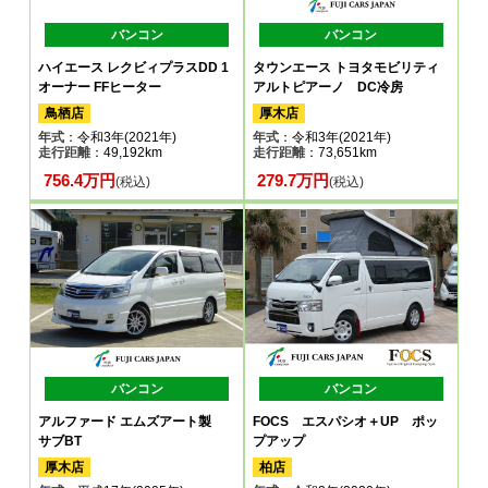
バンコン
バンコン
ハイエース レクビィプラスDD 1
タウンエース トヨタモビリティ
オーナー FFヒーター
アルトピアーノ DC冷房
鳥栖店
厚木店
年式
：令和3年(2021年)
年式
：令和3年(2021年)
走行距離
：49,192km
走行距離
：73,651km
756.4万円
279.7万円
(税込)
(税込)
バンコン
バンコン
アルファード エムズアート製
FOCS エスパシオ＋UP ポッ
サブBT
プアップ
厚木店
柏店