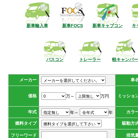
新車輸入車
新車FOCS
新車キャブコン
キ
バスコン
トレーラー
軽キャンパー
メーカー
車
価格
ミッショ
万～
万円
年式
カラ
年～
年
燃料タイプ
駆動方
フリーワード
排気