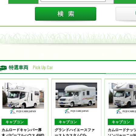
Pick Up Car
特選車両
キャブコン
キャブコン
キャブコン
カムロードキャンパー厚
グランドハイエースファ
カムロードナッツ
木 パピーフルハウス 4WD
ーストカスタムCG-
ソンジャーニー