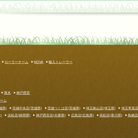
ローラーチーム
NOVA
輸入トレーラー
厚木
神戸西宮
ーム
城県)
茨城中央店(茨城県)
茨城つくば店(茨城県)
埼玉狭山店(埼玉県)
埼玉寄居店
)
浜松店(静岡県)
神戸西宮店(兵庫県)
広島店(広島県)
高松店(香川県)
鳥栖店