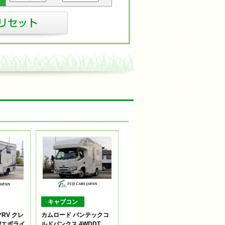
キャブコン
RV クレ
カムロード バンテックコ
Wエボライ
ルドバンクス 4WDDT