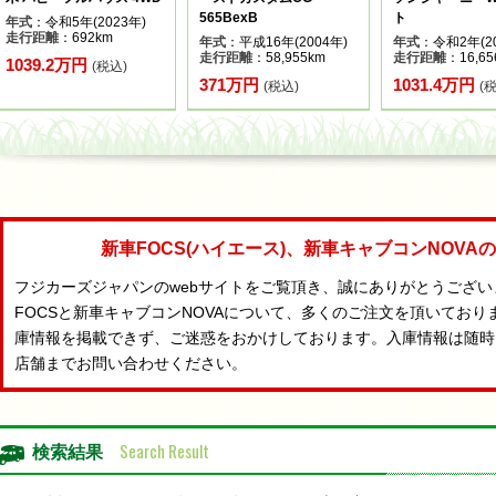
565BexB
ト
年式
：令和5年(2023年)
走行距離
：692km
年式
：平成16年(2004年)
年式
：令和2年(20
走行距離
：58,955km
走行距離
：16,65
1039.2万円
(税込)
371万円
1031.4万円
(税込)
(
新車FOCS(ハイエース)、新車キャブコンNOV
フジカーズジャパンのwebサイトをご覧頂き、誠にありがとうござ
FOCSと新車キャブコンNOVAについて、多くのご注文を頂いており
庫情報を掲載できず、ご迷惑をおかけしております。入庫情報は随時
店舗までお問い合わせください。
Search Result
検索結果