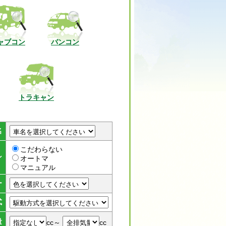
ャブコン
バンコン
トラキャン
名
こだわらない
ン
オートマ
マニュアル
ー
式
量
cc～
cc