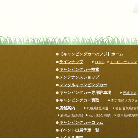
【キャンピングカーのフジ】ホーム
ラインナップ
FOCS
モービルヴェッタ
キャンピングカー検索
メンテナンスショップ
レンタルキャンピングカー
キャンピングカー専用駐車場
茨城中央
キャンピングカー買取
査定依頼入力フォ
店舗案内
札幌店(北海道)
仙台名取店(宮
新潟店(新潟県)
石川店(石川県)
岐阜店(岐阜県
キャンピングカーコラム
イベント出展予定一覧
よくある質問