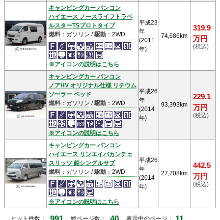
キャンピングカー バンコン
ハイエース ノースライフトラベ
平成23
ルスターTSプロトタイプ
319.9
年
燃料
：ガソリン /
駆動
：2WD
74,686km
万円
(2011
(税込)
年)
※アイコンの説明はこちら
キャンピングカー バンコン
ノアHV オリジナル仕様 リチウム
平成26
ソーラー ベッド
229.1
年
燃料
：ガソリン /
駆動
：2WD
93,393km
万円
(2014
(税込)
年)
※アイコンの説明はこちら
キャンピングカー バンコン
ハイエース リンエイバカンチェ
平成26
スリッツ 鉛シングルサブ
442.5
年
燃料
：ガソリン /
駆動
：2WD
27,708km
万円
(2014
(税込)
年)
※アイコンの説明はこちら
991
40
11
ヒット件数：
総ページ数：
表示中のページ：