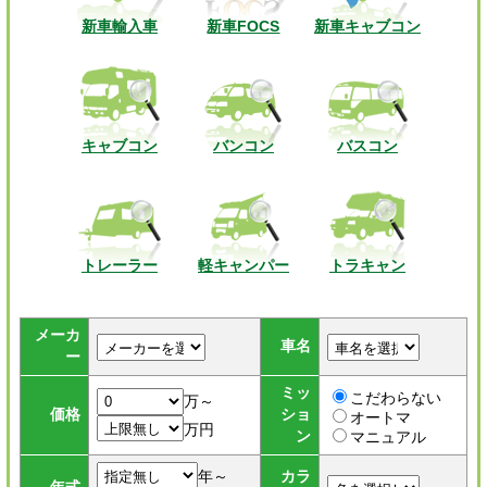
新車輸入車
新車FOCS
新車キャブコン
キャブコン
バンコン
バスコン
トレーラー
軽キャンパー
トラキャン
メーカ
車名
ー
ミッ
こだわらない
万～
価格
ショ
オートマ
万円
ン
マニュアル
年～
カラ