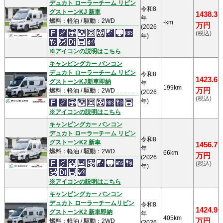
デュカト ローラーチーム リビン
令和8
グストーンKJ 新車
1438.3
年
燃料
：軽油 /
駆動
：2WD
-km
万円
(2026
(税込)
年)
※アイコンの説明はこちら
キャンピングカー バンコン
デュカト ローラーチーム リビン
令和8
1423.6
グストーンKJ新車即納
年
199km
万円
燃料
：軽油 /
駆動
：2WD
(2026
(税込)
年)
※アイコンの説明はこちら
キャンピングカー バンコン
デュカト ローラーチーム リビン
令和8
グストーンK2 新車
1456.7
年
燃料
：軽油 /
駆動
：2WD
66km
万円
(2026
(税込)
年)
※アイコンの説明はこちら
キャンピングカー バンコン
デュカト ローラーチームリビン
令和8
1424.9
グストーンK2 新車即納
年
405km
万円
燃料
：軽油 /
駆動
：2WD
(2026