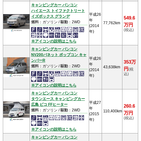
キャンピングカー バンコン
ハイエース トイファクトリート
平成26
イズボックス グランデ
549.6
年
燃料
：ガソリン /
駆動
：2WD
77,762km
万円
(2014
(税込)
年)
※アイコンの説明はこちら
キャンピングカー バンコン
NV200バネット ポップコン キャ
平成26
ンパーR
353万
年
燃料
：ガソリン /
駆動
：2WD
43,638km
円
(税
(2014
込)
年)
※アイコンの説明はこちら
キャンピングカー バンコン
タウンエース キャンピングカー
平成27
広島 ピコ FFヒーター
260.6
年
燃料
：ガソリン /
駆動
：2WD
110,400km
万円
(2015
(税込)
年)
※アイコンの説明はこちら
キャンピングカー バンコン