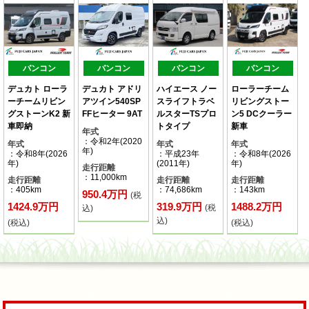
バンコン
バンコン
バンコン
バンコン
デュカト ローラ
デュカト アドリ
ハイエース ノー
ローラーチーム
ーチームリビン
アツイン540SP
スライフトラベ
リビングストー
グストーンK2 新
FFヒーター 9AT
ルスターTSプロ
ン5 DCクーラー
車即納
トタイプ
新車
年式
：令和2年(2020
年式
年式
年式
年)
：令和8年(2026
：平成23年
：令和8年(2026
年)
(2011年)
年)
走行距離
：11,000km
走行距離
走行距離
走行距離
：405km
：74,686km
：143km
950.4万円
(税
1424.9万円
319.9万円
1488.2万円
(税
込)
込)
(税込)
(税込)