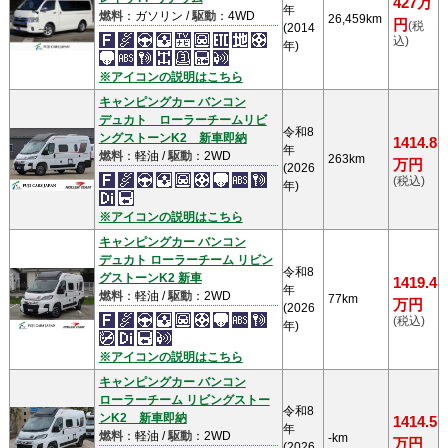
427万
年
燃料
：ガソリン /
駆動
：4WD
26,459km
円
(税
(2014
込)
年)
※アイコンの説明はこちら
キャンピングカー バンコン
デュカト ローラーチームリビ
令和8
ングストーンK2 新車即納
1414.8
年
燃料
：軽油 /
駆動
：2WD
263km
万円
(2026
(税込)
年)
※アイコンの説明はこちら
キャンピングカー バンコン
デュカト ローラーチーム リビン
令和8
グストーンK2 新車
1419.4
年
燃料
：軽油 /
駆動
：2WD
77km
万円
(2026
(税込)
年)
※アイコンの説明はこちら
キャンピングカー バンコン
ローラーチーム リビングストー
令和8
ンK2 新車即納
1414.5
年
燃料
：軽油 /
駆動
：2WD
-km
万円
(2026