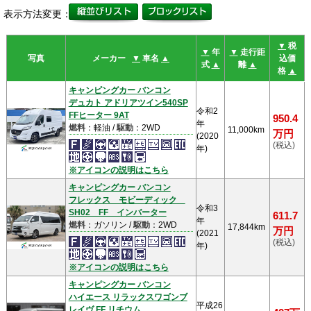
表示方法変更：
▼
税
▼
年
▼
走行距
写真
メーカー
▼
車名
▲
込価
式
▲
離
▲
格
▲
キャンピングカー バンコン
デュカト アドリアツイン540SP
令和2
FFヒーター 9AT
950.4
年
燃料
：軽油 /
駆動
：2WD
11,000km
万円
(2020
(税込)
年)
※アイコンの説明はこちら
キャンピングカー バンコン
フレックス モビーディック
令和3
SH02 FF インバーター
611.7
年
燃料
：ガソリン /
駆動
：2WD
17,844km
万円
(2021
(税込)
年)
※アイコンの説明はこちら
キャンピングカー バンコン
ハイエース リラックスワゴンブ
平成26
レイヴ FF リチウム