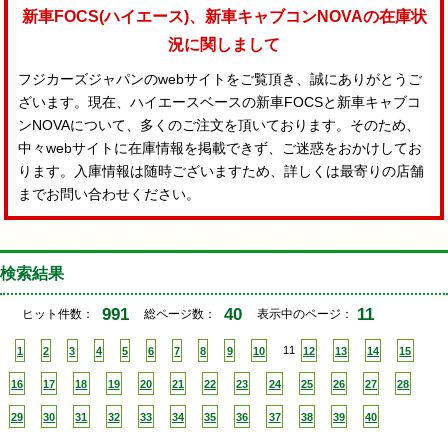
新車FOCS(ハイエース)、新車キャブコンNOVAの在庫状
況に関しまして
フジカーズジャパンのwebサイトをご覧頂き、誠にありがとうご
ざいます。現在、ハイエースベースの新車FOCSと新車キャブコ
ンNOVAについて、多くのご注文を頂いております。そのため、
中々webサイトに在庫情報を掲載できず、ご迷惑をおかけしてお
ります。入庫情報は随時ございますため、詳しくは最寄りの店舗
までお問い合わせください。
検索結果
991
40
11
ヒット件数：
総ページ数：
表示中のページ：
1
2
3
4
5
6
7
8
9
10
11
12
13
14
15
16
17
18
19
20
21
22
23
24
25
26
27
28
29
30
31
32
33
34
35
36
37
38
39
40