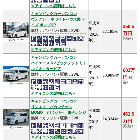
※アイコンの説明はこちら
キャンピングカー バンコン
ヴォクシー ホワイトハウス製 デ
平成30
イズ ポップUP
350.5
年
燃料
：ガソリン /
駆動
：2WD
27,195km
万円
(2018
(税込)
年)
※アイコンの説明はこちら
キャンピングカー バンコン
ハイエース RVビックフット リト
平成29
ルノオクタービア
603万
年
燃料
：ガソリン /
駆動
：2WD
33,989km
円
(税
(2017
込)
年)
※アイコンの説明はこちら
キャンピングカー バンコン
リンエイ バカンチェス
平成30
MOMO 8ナンバー 電子レンジ
461.6
年
燃料
：ガソリン /
駆動
：2WD
24,334km
万円
(2018
(税込)
年)
※アイコンの説明はこちら