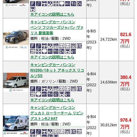
(税込)
年)
※アイコンの説明はこちら
キャンピングカー バンコン
ベンツ フジカーズジャパン ヴァ
令和5
リス 新規架装
821.6
年
燃料
：軽油 /
駆動
：2WD
24,722km
万円
(2023
(税込)
年)
※アイコンの説明はこちら
キャンピングカー バンコン
NV200バネット アネックス リコ
令和4
ルソSS
380.4
年
燃料
：ガソリン /
駆動
：2WD
14,636km
万円
(2022
(税込)
年)
※アイコンの説明はこちら
キャンピングカー バンコン
デュカト ローラーチーム リビン
令和4
グストンKJ 9AT
978.4
年
燃料
：軽油 /
駆動
：2WD
30,812km
万円
(2022
(税込)
年)