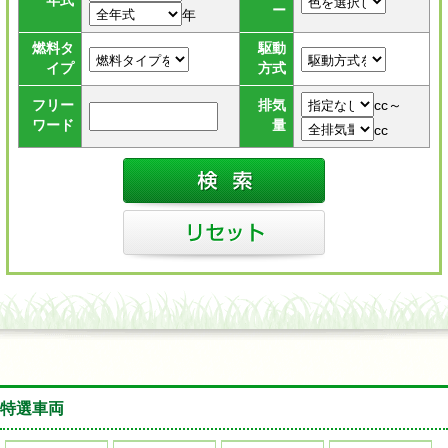
年式
ー
年
燃料タ
駆動
イプ
方式
cc～
フリー
排気
ワード
量
cc
特選車両