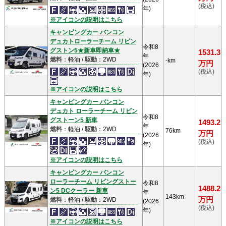
(税込)
年)
※アイコンの説明はこちら
キャンピングカー バンコン
デュカトローラーチーム リビン
令和8
グストン5★新車即納車★
1531.3
年
燃料
：軽油 /
駆動
：2WD
-km
万円
(2026
(税込)
年)
※アイコンの説明はこちら
キャンピングカー バンコン
デュカト ローラーチーム リビン
令和8
グストーン5 新車
1493.2
年
燃料
：軽油 /
駆動
：2WD
76km
万円
(2026
(税込)
年)
※アイコンの説明はこちら
キャンピングカー バンコン
ローラーチーム リビングストー
令和8
1488.2
ン5 DCクーラー 新車
年
143km
万円
燃料
：軽油 /
駆動
：2WD
(2026
(税込)
年)
※アイコンの説明はこちら