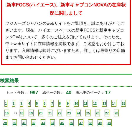
新車FOCS(ハイエース)、新車キャブコンNOVAの在庫状
況に関しまして
フジカーズジャパンのwebサイトをご覧頂き、誠にありがとうご
ざいます。現在、ハイエースベースの新車FOCSと新車キャブコ
ンNOVAについて、多くのご注文を頂いております。そのため、
中々webサイトに在庫情報を掲載できず、ご迷惑をおかけしてお
ります。入庫情報は随時ございますため、詳しくは最寄りの店舗
までお問い合わせください。
検索結果
997
40
17
ヒット件数：
総ページ数：
表示中のページ：
1
2
3
4
5
6
7
8
9
10
11
12
13
14
15
16
17
18
19
20
21
22
23
24
25
26
27
28
29
30
31
32
33
34
35
36
37
38
39
40