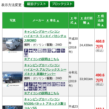
表示方法変更：
▼
税
▼
年
▼
走行距
写真
メーカー
▼
車名
▲
込価
式
▲
離
▲
格
▲
キャンピングカー バンコン
ハイエース リンエイ バカンチェ
平成30
スMOMO
468.8
年
燃料
：ガソリン /
駆動
：2WD
24,430km
万円
(2018
(税込)
年)
※アイコンの説明はこちら
キャンピングカー バンコン
ハイエース アルフレックス シー
令和元
ズネクス 床堀8ナンバー
490.6
年
燃料
：ガソリン /
駆動
：2WD
33,901km
万円
(2019
(税込)
年)
※アイコンの説明はこちら
キャンピングカー バンコン
NV200バネット アネックス製リ
平成23
コルソSS