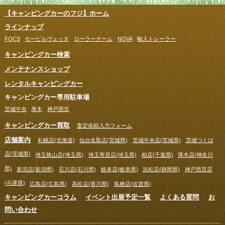
【キャンピングカーのフジ】ホーム
ラインナップ
FOCS
モービルヴェッタ
ローラーチーム
NOVA
輸入トレーラー
キャンピングカー検索
メンテナンスショップ
レンタルキャンピングカー
キャンピングカー専用駐車場
茨城中央
厚木
神戸西宮
キャンピングカー買取
査定依頼入力フォーム
店舗案内
札幌店(北海道)
仙台名取店(宮城県)
茨城中央店(茨城県)
茨城つくば
店(茨城県)
埼玉狭山店(埼玉県)
埼玉寄居店(埼玉県)
柏店(千葉県)
厚木店(神奈川
県)
新潟店(新潟県)
石川店(石川県)
岐阜店(岐阜県)
浜松店(静岡県)
神戸西宮店
(兵庫県)
広島店(広島県)
高松店(香川県)
鳥栖店(佐賀県)
キャンピングカーコラム
イベント出展予定一覧
よくある質問
お
問い合わせ