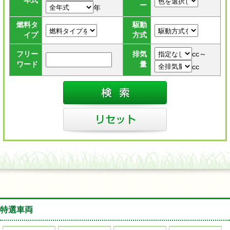
年式
ー
年
燃料タ
駆動
イプ
方式
cc～
フリー
排気
ワード
量
cc
特選車両