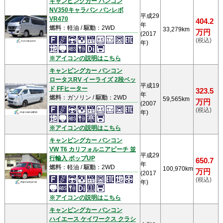
キャンピングカー バンコン
NV350キャラバン バンレボ
平成29
VR470
404.2
年
燃料
：軽油 /
駆動
：2WD
33,279km
万円
(2017
(税込)
年)
※アイコンの説明はこちら
キャンピングカー バンコン
ロータスRV イーライズ 2段ベッ
平成19
ド FFヒーター
323.5
年
燃料
：ガソリン /
駆動
：2WD
59,565km
万円
(2007
(税込)
年)
※アイコンの説明はこちら
キャンピングカー バンコン
VW T6 カリフォルニアビーチ 並
平成29
行輸入 ポップUP
650.7
年
燃料
：軽油 /
駆動
：2WD
100,970km
万円
(2017
(税込)
年)
※アイコンの説明はこちら
キャンピングカー バンコン
ハイエース ケイワークス クラシ