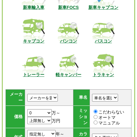
新車輸入車
新車FOCS
新車キャブコン
キャブコン
バンコン
バスコン
トレーラー
軽キャンパー
トラキャン
メーカ
車名
ー
ミッ
こだわらない
万～
価格
ショ
オートマ
万円
ン
マニュアル
年～
カラ