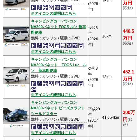
燃料
：ガソリン /
駆動
：2WD
16km
万円
(2026
(税込)
年)
※アイコンの説明はこちら
キャンピングカー バンコン
NV200バネット FOCS ルソ 新車
令和8
440.5
即納車
年
18km
万円
燃料
：ガソリン /
駆動
：2WD
(2026
(税込)
年)
※アイコンの説明はこちら
キャンピングカー バンコン
NV200バネット FOCS Luz ル
令和8
ソ 新車即納車
452.1
年
燃料
：ガソリン /
駆動
：2WD
18km
万円
(2026
(税込)
年)
※アイコンの説明はこちら
キャンピングカー バンコン
NV200バネット ピーズクラフト
平成29
300万
ツールドスター
年
41,654km
円
燃料
：ガソリン /
駆動
：2WD
(税
(2017
込)
年)
※アイコンの説明はこちら