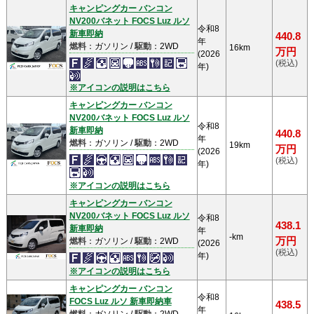
キャンピングカー バンコン
NV200バネット FOCS Luz ルソ
令和8
新車即納
440.8
年
燃料
：ガソリン /
駆動
：2WD
16km
万円
(2026
(税込)
年)
※アイコンの説明はこちら
キャンピングカー バンコン
NV200バネット FOCS Luz ルソ
令和8
新車即納
440.8
年
燃料
：ガソリン /
駆動
：2WD
19km
万円
(2026
(税込)
年)
※アイコンの説明はこちら
キャンピングカー バンコン
NV200バネット FOCS Luz ルソ
令和8
438.1
新車即納
年
-km
万円
燃料
：ガソリン /
駆動
：2WD
(2026
(税込)
年)
※アイコンの説明はこちら
キャンピングカー バンコン
令和8
FOCS Luz ルソ 新車即納車
438.5
年