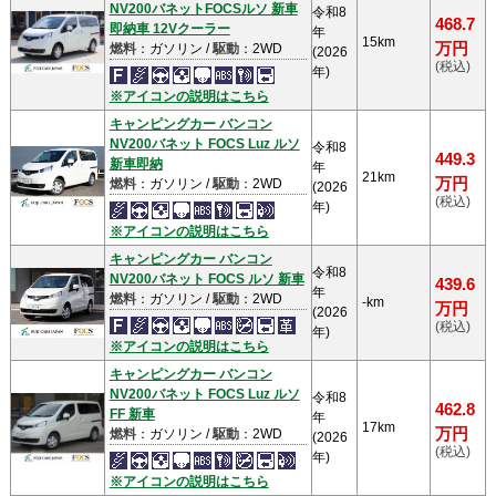
NV200バネットFOCSルソ 新車
令和8
468.7
即納車 12Vクーラー
年
15km
万円
燃料
：ガソリン /
駆動
：2WD
(2026
(税込)
年)
※アイコンの説明はこちら
キャンピングカー バンコン
NV200バネット FOCS Luz ルソ
令和8
449.3
新車即納
年
21km
万円
燃料
：ガソリン /
駆動
：2WD
(2026
(税込)
年)
※アイコンの説明はこちら
キャンピングカー バンコン
令和8
NV200バネット FOCS ルソ 新車
439.6
年
燃料
：ガソリン /
駆動
：2WD
-km
万円
(2026
(税込)
年)
※アイコンの説明はこちら
キャンピングカー バンコン
NV200バネット FOCS Luz ルソ
令和8
462.8
FF 新車
年
17km
万円
燃料
：ガソリン /
駆動
：2WD
(2026
(税込)
年)
※アイコンの説明はこちら