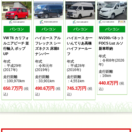
バンコン
バンコン
バンコン
バンコン
VW T6 カリフォ
ハイエース アル
ハイエース かー
NV200バネット
ルニアビーチ 並
フレックス シー
いんてりあ高橋
FOCS Luz ルソ
行輸入 ポップ
ズネクス 床堀8
ハイファールー
新車即納
UP
ナンバー
フ
年式
：令和8年(2026
年式
年式
年式
年)
：平成29年
：令和元年
：平成28年
(2017年)
(2019年)
(2016年)
走行距離
：16km
走行距離
走行距離
走行距離
：100,970km
：33,901km
：4,551km
440.8万円
(税
650.7万円
490.6万円
745.3万円
(税
(税
(税
込)
込)
込)
込)