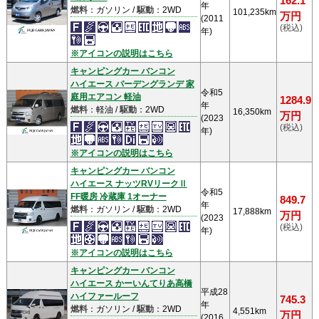
162.1
年
燃料
：ガソリン /
駆動
：2WD
101,235km
万円
(2011
(税込)
年)
※アイコンの説明はこちら
キャンピングカー バンコン
ハイエース バーデングランデ 家
令和5
庭用エアコン 軽油
1284.9
年
燃料
：軽油 /
駆動
：2WD
16,350km
万円
(2023
(税込)
年)
※アイコンの説明はこちら
キャンピングカー バンコン
ハイエース ナッツRVリークⅡ
令和5
FF暖房 冷蔵庫 1オーナー
849.7
年
燃料
：ガソリン /
駆動
：2WD
17,888km
万円
(2023
(税込)
年)
※アイコンの説明はこちら
キャンピングカー バンコン
ハイエース かーいんてりあ高橋
平成28
ハイファールーフ
745.3
年
燃料
：ガソリン /
駆動
：2WD
4,551km
万円
(2016