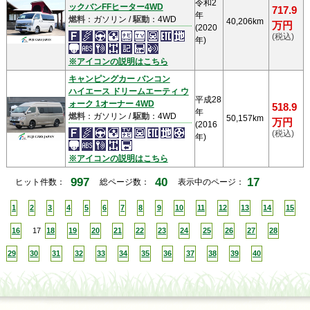
令和2
ックバンFFヒーター4WD
717.9
年
燃料
：ガソリン /
駆動
：4WD
40,206km
万円
(2020
(税込)
年)
※アイコンの説明はこちら
キャンピングカー バンコン
ハイエース ドリームエーティ ウ
平成28
ォーク 1オーナー 4WD
518.9
年
燃料
：ガソリン /
駆動
：4WD
50,157km
万円
(2016
(税込)
年)
※アイコンの説明はこちら
997
40
17
ヒット件数：
総ページ数：
表示中のページ：
1
2
3
4
5
6
7
8
9
10
11
12
13
14
15
16
17
18
19
20
21
22
23
24
25
26
27
28
29
30
31
32
33
34
35
36
37
38
39
40