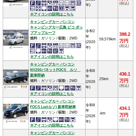
(税込)
年)
※アイコンの説明はこちら
キャンピングカー バンコン
キャンピングカー広島 ピコ ポッ
令和2
プアップルーフ
398.2
年
燃料
：ガソリン /
駆動
：2WD
59,579km
万円
(2020
(税込)
年)
※アイコンの説明はこちら
キャンピングカー バンコン
NV200バネットFOCS ルソ
令和8
436.1
新車即納
年
25km
万円
燃料
：ガソリン /
駆動
：2WD
(2026
(税込)
年)
※アイコンの説明はこちら
キャンピングカー バンコン
令和8
FOCS Luz(ルソ) 新車即納車
434.1
年
燃料
：ガソリン /
駆動
：2WD
-km
万円
(2026
(税込)
年)
※アイコンの説明はこちら
キャンピングカー バンコン