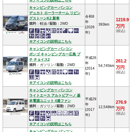
※アイコンの説明はこちら
キャンピングカー バンコン
デュカト ローラーチーム リビン
令和8
グストーンK2 新車
1219.9
年
燃料
：軽油 /
駆動
：2WD
393km
万円
(2026
(税込)
年)
※アイコンの説明はこちら
キャンピングカー バンコン
ボンゴ キャンピングカー広島 プ
平成26
チ チョイス2
261.2
年
燃料
：ガソリン /
駆動
：2WD
54,745km
万円
(2014
(税込)
年)
※アイコンの説明はこちら
キャンピングカー バンコン
ライトエース アルトピアーノ 基
平成29
本電源ユニット 4連ファン
276.9
年
燃料
：ガソリン /
駆動
：2WD
12,548km
万円
(2017
(税込)
年)
※アイコンの説明はこちら
キャンピングカー バンコン