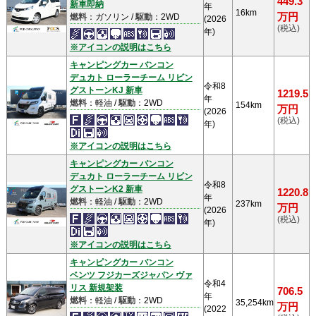
449.3
新車即納
年
16km
万円
燃料
：ガソリン /
駆動
：2WD
(2026
(税込)
年)
※アイコンの説明はこちら
キャンピングカー バンコン
デュカト ローラーチーム リビン
令和8
グストーンKJ 新車
1219.5
年
燃料
：軽油 /
駆動
：2WD
154km
万円
(2026
(税込)
年)
※アイコンの説明はこちら
キャンピングカー バンコン
デュカト ローラーチーム リビン
令和8
グストーンK2 新車
1220.8
年
燃料
：軽油 /
駆動
：2WD
237km
万円
(2026
(税込)
年)
※アイコンの説明はこちら
キャンピングカー バンコン
ベンツ フジカーズジャパン ヴァ
令和4
リス 新規架装
706.5
年
燃料
：軽油 /
駆動
：2WD
35,254km
万円
(2022