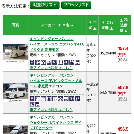
表示方法変更：
▼
税
▼
年
▼
走行
写真
メーカー
▼
車名
▲
込価
式
▲
距離
▲
格
▲
キャンピングカー バンコン
ハイエース FOCS エスパシオesリ
令和4
457.4
ノタクミ 新規架装
年
35,294km
万円
燃料
：ガソリン /
駆動
：2WD
(2022
(税込)
年)
※アイコンの説明はこちら
キャンピングカー バンコン
ハイエース RVビックフット Aル
平成29
ーム 家庭用エアコン
507.6
年
燃料
：ガソリン /
駆動
：2WD
54,579km
万円
(2017
(税込)
年)
※アイコンの説明はこちら
キャンピングカー バンコン
ヴォクシー ホワイトハウス デイ
令和2
ズ FFヒーター
456.5
年
燃料
：ガソリン /
駆動
：2WD