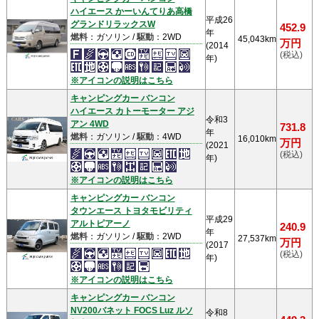
ハイエース かーいんてりあ高橋
平成26
グランドリラックスW
452.9
年
燃料
：ガソリン /
駆動
：2WD
45,043km
万円
(2014
(税込)
年)
※アイコンの説明はこちら
キャンピングカー バンコン
ハイエース カトーモーター アジ
令和3
アン 4WD
731.8
年
燃料
：ガソリン /
駆動
：4WD
16,010km
万円
(2021
(税込)
年)
※アイコンの説明はこちら
キャンピングカー バンコン
タウンエース トヨタモビリティ
平成29
アルトピアーノ
240.9
年
燃料
：ガソリン /
駆動
：2WD
27,537km
万円
(2017
(税込)
年)
※アイコンの説明はこちら
キャンピングカー バンコン
NV200バネット FOCS Luz ルソ
令和8