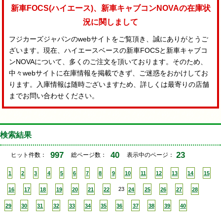
新車FOCS(ハイエース)、新車キャブコンNOVAの在庫状
況に関しまして
フジカーズジャパンのwebサイトをご覧頂き、誠にありがとうご
ざいます。現在、ハイエースベースの新車FOCSと新車キャブコ
ンNOVAについて、多くのご注文を頂いております。そのため、
中々webサイトに在庫情報を掲載できず、ご迷惑をおかけしてお
ります。入庫情報は随時ございますため、詳しくは最寄りの店舗
までお問い合わせください。
検索結果
997
40
23
ヒット件数：
総ページ数：
表示中のページ：
1
2
3
4
5
6
7
8
9
10
11
12
13
14
15
16
17
18
19
20
21
22
23
24
25
26
27
28
29
30
31
32
33
34
35
36
37
38
39
40