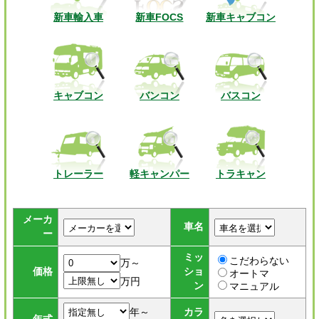
新車輸入車
新車FOCS
新車キャブコン
キャブコン
バンコン
バスコン
トレーラー
軽キャンパー
トラキャン
メーカ
車名
ー
ミッ
こだわらない
万～
価格
ショ
オートマ
万円
ン
マニュアル
年～
カラ