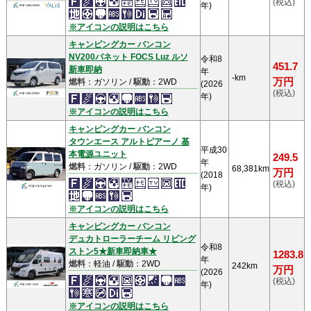
(税込)
年)
※アイコンの説明はこちら
キャンピングカー バンコン
NV200バネット FOCS Luz ルソ
令和8
451.7
新車即納
年
-km
万円
燃料
：ガソリン /
駆動
：2WD
(2026
(税込)
年)
※アイコンの説明はこちら
キャンピングカー バンコン
タウンエース アルトピアーノ 基
平成30
本電源ユニット
249.5
年
燃料
：ガソリン /
駆動
：2WD
68,381km
万円
(2018
(税込)
年)
※アイコンの説明はこちら
キャンピングカー バンコン
デュカトローラーチーム リビング
令和8
ストン5★新車即納車★
1283.8
年
燃料
：軽油 /
駆動
：2WD
242km
万円
(2026
(税込)
年)
※アイコンの説明はこちら