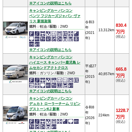
※アイコンの説明はこちら
キャンピングカー バンコン
ベンツ フジカーズジャパン ヴァ
リス 新規架装
令和3
830.4
燃料
：軽油 /
駆動
：2WD
年
13,312km
万円
(2021
(税込)
年)
※アイコンの説明はこちら
キャンピングカー バンコン
ハイエース キャンパー鹿児島 レ
平成27
ムセカンドアクトクロス
665.8
年
燃料
：ガソリン /
駆動
：2WD
40,857km
万円
(2015
(税込)
年)
※アイコンの説明はこちら
キャンピングカー バンコン
デュカト ローラーチーム リビン
令和8
グストーンKJ 新車
1228.7
年
燃料
：軽油 /
駆動
：2WD
224km
万円
(2026
(税込)
年)