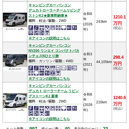
キャンピングカー バンコン
デュカトローラーチームリビング
令和8
ストンK2★新車即納車★
1210.1
年
燃料
：軽油 /
駆動
：2WD
243km
万円
(2026
(税込)
年)
※アイコンの説明はこちら
キャンピングカー バンコン
NV200 リンエイ コンパクトバカ
令和3
ンチェスNひとり旅
298.4
年
燃料
：ガソリン /
駆動
：4WD
44,105km
万円
(2021
(税込)
年)
※アイコンの説明はこちら
キャンピングカー バンコン
デュカト ローラーチーム リビン
令和8
グストーンK2 新車
1240.6
年
燃料
：軽油 /
駆動
：2WD
216km
万円
(2026
(税込)
年)
※アイコンの説明はこちら
997
40
23
ヒット件数：
総ページ数：
表示中のページ：