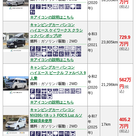
39,353km
万円
(2020
(税込)
年)
※アイコンの説明はこちら
キャンピングカー バンコン
ハイエース ケイワークス クラシ
令和3
ックバン ポップUP
729.9
年
燃料
：ガソリン /
駆動
：2WD
23,805km
万円
(2021
(税込)
年)
※アイコンの説明はこちら
キャンピングカー バンコン
ハイエース ビークル ファルベス 9
令和2
人乗
562万
年
燃料
：ガソリン /
駆動
：2WD
21,296km
円
(税
(2020
込)
年)
※アイコンの説明はこちら
キャンピングカー バンコン
NV200バネット FOCS Luz ルソ
令和7
405.2
登録済未使用
年
17km
万円
燃料
：ガソリン /
駆動
：2WD
(2025
(税込)
年)