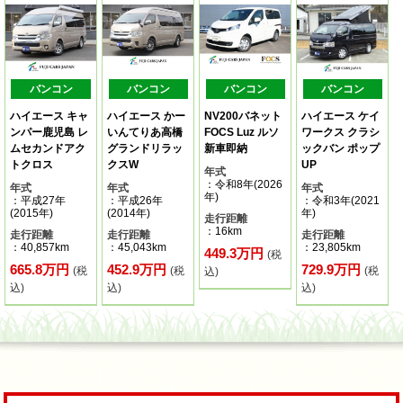
バンコン
バンコン
バンコン
バンコン
ハイエース キャ
ハイエース かー
NV200バネット
ハイエース ケイ
ンパー鹿児島 レ
いんてりあ高橋
FOCS Luz ルソ
ワークス クラシ
ムセカンドアク
グランドリラッ
新車即納
ックバン ポップ
トクロス
クスW
UP
年式
：令和8年(2026
年式
年式
年式
年)
：平成27年
：平成26年
：令和3年(2021
(2015年)
(2014年)
年)
走行距離
：16km
走行距離
走行距離
走行距離
：40,857km
：45,043km
：23,805km
449.3万円
(税
665.8万円
452.9万円
729.9万円
(税
(税
(税
込)
込)
込)
込)