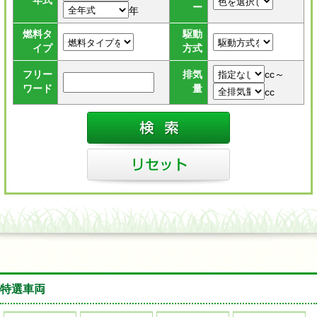
年式
ー
年
燃料タ
駆動
イプ
方式
cc～
フリー
排気
ワード
量
cc
特選車両