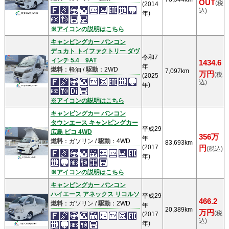
OUT
(税
(2014
込)
年)
※アイコンの説明はこちら
キャンピングカー バンコン
デュカト トイファクトリー ダヴ
令和7
ィンチ 5.4 9AT
1434.6
年
燃料
：軽油 /
駆動
：2WD
7,097km
万円
(税
(2025
込)
年)
※アイコンの説明はこちら
キャンピングカー バンコン
タウンエース キャンピングカー
平成29
広島 ピコ 4WD
356万
年
燃料
：ガソリン /
駆動
：4WD
83,693km
(2017
円
(税込)
年)
※アイコンの説明はこちら
キャンピングカー バンコン
ハイエース アネックス リコルソ
平成29
466.2
燃料
：ガソリン /
駆動
：2WD
年
20,389km
万円
(税
(2017
込)
年)