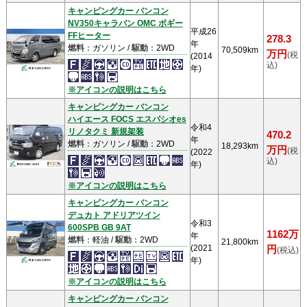
キャンピングカー バンコン
NV350キャラバン OMC ボギー
平成26
FFヒーター
278.3
年
燃料
：ガソリン /
駆動
：2WD
70,509km
万円
(税
(2014
込)
年)
※アイコンの説明はこちら
キャンピングカー バンコン
ハイエース FOCS エスパシオes
令和4
リノタクミ 新規架装
470.2
年
燃料
：ガソリン /
駆動
：2WD
18,293km
万円
(税
(2022
込)
年)
※アイコンの説明はこちら
キャンピングカー バンコン
デュカト アドリアツイン
令和3
600SPB GB 9AT
1162万
年
燃料
：軽油 /
駆動
：2WD
21,800km
(2021
円
(税込)
年)
※アイコンの説明はこちら
キャンピングカー バンコン