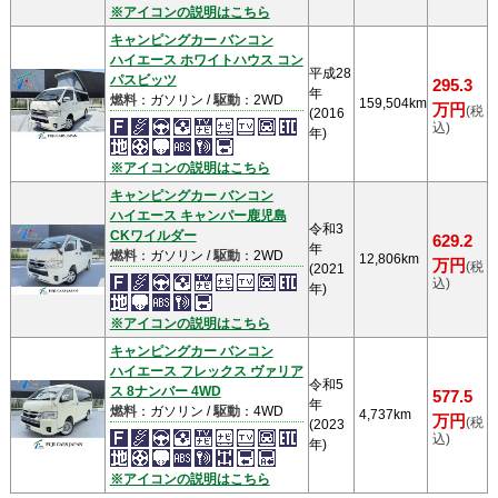
※アイコンの説明はこちら
キャンピングカー バンコン
ハイエース ホワイトハウス コン
平成28
パスビッツ
295.3
年
燃料
：ガソリン /
駆動
：2WD
159,504km
万円
(税
(2016
込)
年)
※アイコンの説明はこちら
キャンピングカー バンコン
ハイエース キャンパー鹿児島
令和3
CKワイルダー
629.2
年
燃料
：ガソリン /
駆動
：2WD
12,806km
万円
(税
(2021
込)
年)
※アイコンの説明はこちら
キャンピングカー バンコン
ハイエース フレックス ヴァリア
令和5
ス 8ナンバー 4WD
577.5
年
燃料
：ガソリン /
駆動
：4WD
4,737km
万円
(税
(2023
込)
年)
※アイコンの説明はこちら