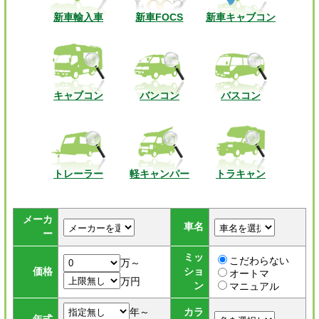
新車輸入車
新車FOCS
新車キャブコン
キャブコン
バンコン
バスコン
トレーラー
軽キャンパー
トラキャン
メーカ
車名
ー
ミッ
こだわらない
万～
価格
ショ
オートマ
万円
ン
マニュアル
年～
カラ