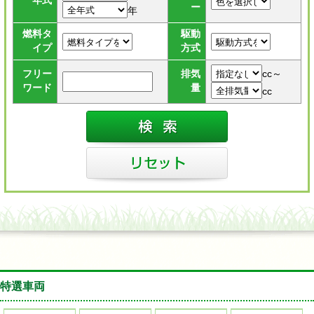
年式
ー
年
燃料タ
駆動
イプ
方式
cc～
フリー
排気
ワード
量
cc
特選車両