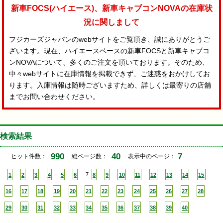
新車FOCS(ハイエース)、新車キャブコンNOVAの在庫状
況に関しまして
フジカーズジャパンのwebサイトをご覧頂き、誠にありがとうご
ざいます。現在、ハイエースベースの新車FOCSと新車キャブコ
ンNOVAについて、多くのご注文を頂いております。そのため、
中々webサイトに在庫情報を掲載できず、ご迷惑をおかけしてお
ります。入庫情報は随時ございますため、詳しくは最寄りの店舗
までお問い合わせください。
検索結果
990
40
7
ヒット件数：
総ページ数：
表示中のページ：
1
2
3
4
5
6
7
8
9
10
11
12
13
14
15
16
17
18
19
20
21
22
23
24
25
26
27
28
29
30
31
32
33
34
35
36
37
38
39
40