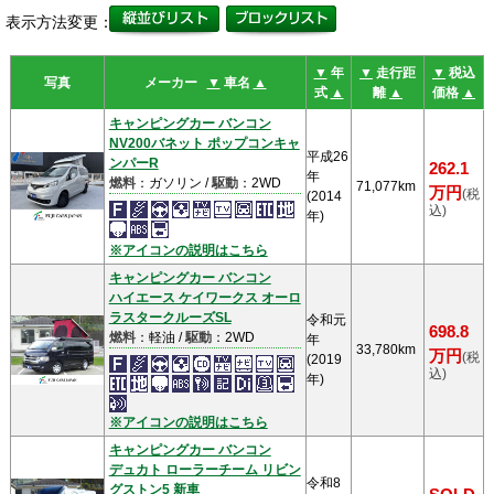
表示方法変更：
▼
年
▼
走行距
▼
税込
写真
メーカー
▼
車名
▲
式
▲
離
▲
価格
▲
キャンピングカー バンコン
NV200バネット ポップコンキャ
平成26
ンパーR
262.1
年
燃料
：ガソリン /
駆動
：2WD
71,077km
万円
(税
(2014
込)
年)
※アイコンの説明はこちら
キャンピングカー バンコン
ハイエース ケイワークス オーロ
ラスタークルーズSL
令和元
698.8
燃料
：軽油 /
駆動
：2WD
年
33,780km
万円
(税
(2019
込)
年)
※アイコンの説明はこちら
キャンピングカー バンコン
デュカト ローラーチーム リビン
令和8
グストン5 新車