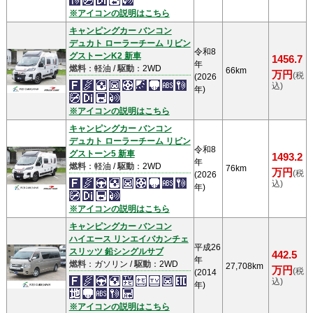
※アイコンの説明はこちら
キャンピングカー バンコン
デュカト ローラーチーム リビン
令和8
グストーンK2 新車
1456.7
年
燃料
：軽油 /
駆動
：2WD
66km
万円
(税
(2026
込)
年)
※アイコンの説明はこちら
キャンピングカー バンコン
デュカト ローラーチーム リビン
令和8
グストーン5 新車
1493.2
年
燃料
：軽油 /
駆動
：2WD
76km
万円
(税
(2026
込)
年)
※アイコンの説明はこちら
キャンピングカー バンコン
ハイエース リンエイバカンチェ
平成26
スリッツ 鉛シングルサブ
442.5
年
燃料
：ガソリン /
駆動
：2WD
27,708km
万円
(税
(2014
込)
年)
※アイコンの説明はこちら