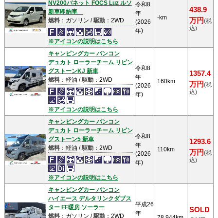
NV200バネット FOCS Luz ルソ
令和8
438.9
新車即納車
年
-km
万円
燃料
：ガソリン /
駆動
：2WD
(税
(2026
込)
年)
※アイコンの説明はこちら
キャンピングカー バンコン
デュカト ローラーチーム リビン
令和8
グストーンKJ 新車
1357.4
年
燃料
：軽油 /
駆動
：2WD
160km
万円
(税
(2026
込)
年)
※アイコンの説明はこちら
キャンピングカー バンコン
デュカト ローラーチーム リビン
令和8
グストーン5 新車
1293.6
年
燃料
：軽油 /
駆動
：2WD
110km
万円
(税
(2026
込)
年)
※アイコンの説明はこちら
キャンピングカー バンコン
ハイエース デルタリンクダブス
平成26
ター FF暖房 ソーラー
SOLD
年
燃料
：ガソリン /
駆動
：2WD
78,944km