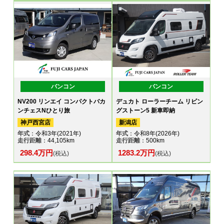
バンコン
バンコン
NV200 リンエイ コンパクトバカ
デュカト ローラーチーム リビン
ンチェスNひとり旅
グストーン5 新車即納
神戸西宮店
新潟店
年式
：令和3年(2021年)
年式
：令和8年(2026年)
走行距離
：44,105km
走行距離
：500km
298.4万円
1283.2万円
(税込)
(税込)