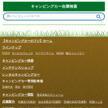
キャンピングカー在庫検索
【キャンピングカーのフジ】ホーム
ラインナップ
FOCS
モービルヴェッタ
ローラーチーム
NOVA
輸入トレーラー
キャンピングカー検索
メンテナンスショップ
レンタルキャンピングカー
キャンピングカー専用駐車場
茨城中央
厚木
神戸西宮
キャンピングカー買取
査定依頼入力フォーム
店舗案内
札幌店(北海道)
仙台名取店(宮城県)
茨城中央店(茨城県)
茨城つくば