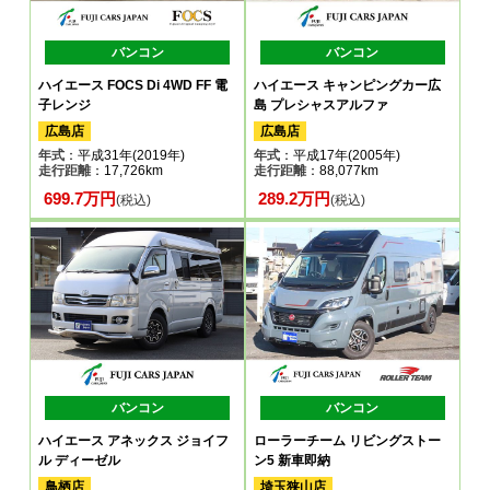
バンコン
バンコン
ハイエース FOCS Di 4WD FF 電
ハイエース キャンピングカー広
子レンジ
島 プレシャスアルファ
広島店
広島店
年式
：平成31年(2019年)
年式
：平成17年(2005年)
走行距離
：17,726km
走行距離
：88,077km
699.7万円
289.2万円
(税込)
(税込)
バンコン
バンコン
ハイエース アネックス ジョイフ
ローラーチーム リビングストー
ル ディーゼル
ン5 新車即納
鳥栖店
埼玉狭山店