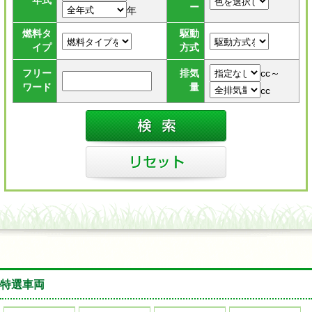
年式
ー
年
燃料タ
駆動
イプ
方式
cc～
フリー
排気
ワード
量
cc
特選車両