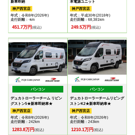
新車即納
本電源ユニット
神戸西宮店
神戸西宮店
年式
：令和8年(2026年)
年式
：平成30年(2018年)
走行距離
：-km
走行距離
：68,381km
451.7万円
249.5万円
(税込)
(税込)
バンコン
バンコン
デュカトローラーチーム リビン
デュカトローラーチームリビング
グストン5★新車即納車★
ストンK2★新車即納車★
神戸西宮店
神戸西宮店
年式
：令和8年(2026年)
年式
：令和8年(2026年)
走行距離
：242km
走行距離
：243km
1283.8万円
1210.1万円
(税込)
(税込)