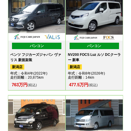
バンコン
バンコン
ベンツ フジカーズジャパン ヴァ
NV200 FOCS Luz ルソ DCクーラ
リス 新規架装
ー 新車
新潟店
新潟店
年式
：令和4年(2022年)
年式
：令和8年(2026年)
走行距離
：20,875km
走行距離
：14km
763万円
477.5万円
(税込)
(税込)