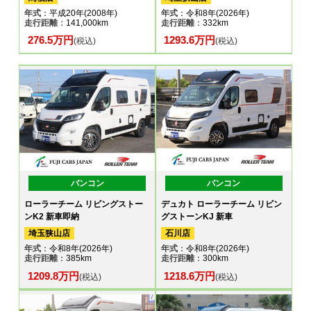
年式
：平成20年(2008年)
年式
：令和8年(2026年)
走行距離
：141,000km
走行距離
：332km
276.5万円
1293.6万円
(税込)
(税込)
バンコン
バンコン
ローラーチーム リビングストー
デュカト ローラーチーム リビン
ンK2 新車即納
グストーンKJ 新車
埼玉狭山店
石川店
年式
：令和8年(2026年)
年式
：令和8年(2026年)
走行距離
：385km
走行距離
：300km
1209.8万円
1218.6万円
(税込)
(税込)