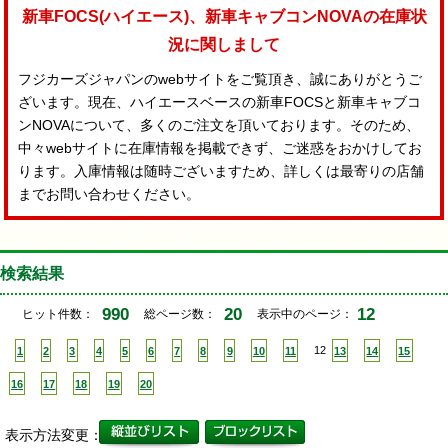
新車FOCS(ハイエース)、新車キャブコンNOVAの在庫状
況に関しまして
フジカーズジャパンのwebサイトをご覧頂き、誠にありがとうご
ざいます。現在、ハイエースベースの新車FOCSと新車キャブコ
ンNOVAについて、多くのご注文を頂いております。そのため、
中々webサイトに在庫情報を掲載できず、ご迷惑をおかけしてお
ります。入庫情報は随時ございますため、詳しくは最寄りの店舗
までお問い合わせください。
検索結果
990
20
12
ヒット件数：
総ページ数：
表示中のページ：
1
2
3
4
5
6
7
8
9
10
11
12
13
14
15
16
17
18
19
20
表示方法変更：