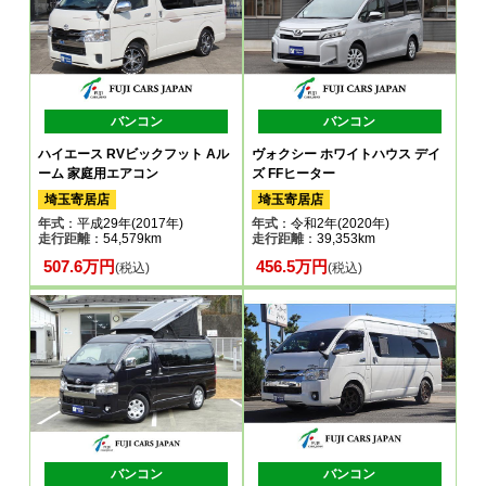
バンコン
バンコン
ハイエース RVビックフット Aル
ヴォクシー ホワイトハウス デイ
ーム 家庭用エアコン
ズ FFヒーター
埼玉寄居店
埼玉寄居店
年式
：平成29年(2017年)
年式
：令和2年(2020年)
走行距離
：54,579km
走行距離
：39,353km
507.6万円
456.5万円
(税込)
(税込)
バンコン
バンコン