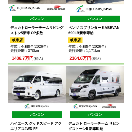
バンコン
バンコン
デュカトローラーチームリビング
ベンツ スプリンター KABEVAN
ストン5新車 OP多数
690LB新車即納
岐阜店
岐阜店
年式
：令和8年(2026年)
年式
：令和8年(2026年)
走行距離
：370km
走行距離
：1,171km
1486.7万円
2364.6万円
(税込)
(税込)
バンコン
バンコン
ハイエース グッドスピード アク
デュカト ローラーチーム リビン
エリアス4WD FF
グストーン5 新車即納