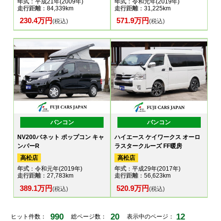
年式
：平成21年(2009年)
年式
：令和元年(2019年)
走行距離
：84,339km
走行距離
：31,225km
230.4万円
571.9万円
(税込)
(税込)
バンコン
バンコン
NV200バネット ポップコン キャ
ハイエース ケイワークス オーロ
ンパーR
ラスタークルーズ FF暖房
高松店
高松店
年式
：令和元年(2019年)
年式
：平成29年(2017年)
走行距離
：27,783km
走行距離
：56,623km
389.1万円
520.9万円
(税込)
(税込)
990
20
12
ヒット件数：
総ページ数：
表示中のページ：