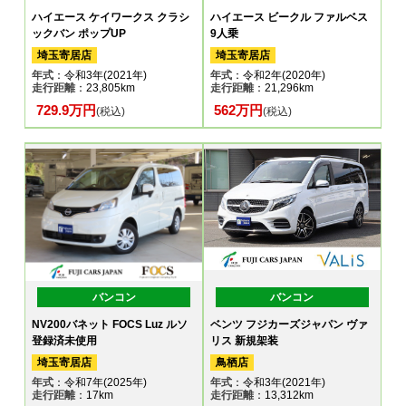
ハイエース ケイワークス クラシ
ハイエース ビークル ファルベス
ックバン ポップUP
9人乗
埼玉寄居店
埼玉寄居店
年式
：令和3年(2021年)
年式
：令和2年(2020年)
走行距離
：23,805km
走行距離
：21,296km
729.9万円
562万円
(税込)
(税込)
バンコン
バンコン
NV200バネット FOCS Luz ルソ
ベンツ フジカーズジャパン ヴァ
登録済未使用
リス 新規架装
埼玉寄居店
鳥栖店
年式
：令和7年(2025年)
年式
：令和3年(2021年)
走行距離
：17km
走行距離
：13,312km