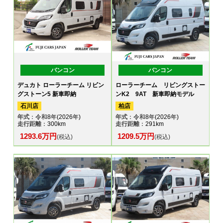
バンコン
バンコン
デュカト ローラーチーム リビン
ローラーチーム リビングストー
グストーン5 新車即納
ンK2 9AT 新車即納モデル
石川店
柏店
年式
：令和8年(2026年)
年式
：令和8年(2026年)
走行距離
：300km
走行距離
：291km
1293.6万円
1209.5万円
(税込)
(税込)