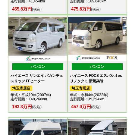
走行距離
：41,454km
走行距離
：109,640km
455.8万円
475.8万円
(税込)
(税込)
バンコン
バンコン
ハイエース リンエイ バカンチェ
ハイエース FOCS エスパシオes
スリッツ FFヒーター
リノタクミ 新規架装
埼玉寄居店
埼玉寄居店
年式
：平成19年(2007年)
年式
：令和4年(2022年)
走行距離
：148,266km
走行距離
：35,294km
193.3万円
457.4万円
(税込)
(税込)