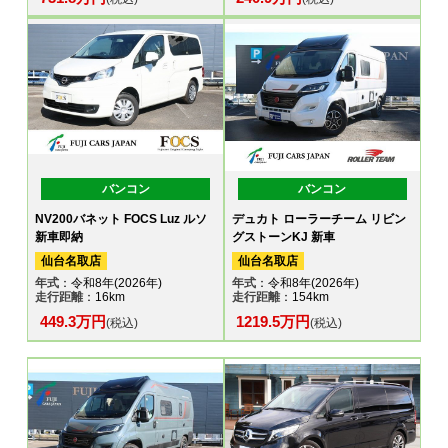
バンコン
バンコン
NV200バネット FOCS Luz ルソ
デュカト ローラーチーム リビン
新車即納
グストーンKJ 新車
仙台名取店
仙台名取店
年式
：令和8年(2026年)
年式
：令和8年(2026年)
走行距離
：16km
走行距離
：154km
449.3万円
1219.5万円
(税込)
(税込)