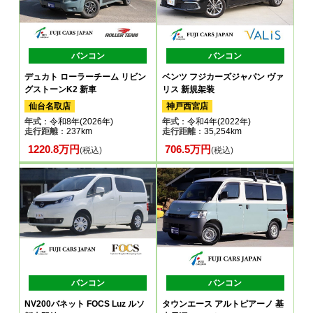
バンコン
バンコン
デュカト ローラーチーム リビン
ベンツ フジカーズジャパン ヴァ
グストーンK2 新車
リス 新規架装
仙台名取店
神戸西宮店
年式
：令和8年(2026年)
年式
：令和4年(2022年)
走行距離
：237km
走行距離
：35,254km
1220.8万円
706.5万円
(税込)
(税込)
バンコン
バンコン
NV200バネット FOCS Luz ルソ
タウンエース アルトピアーノ 基