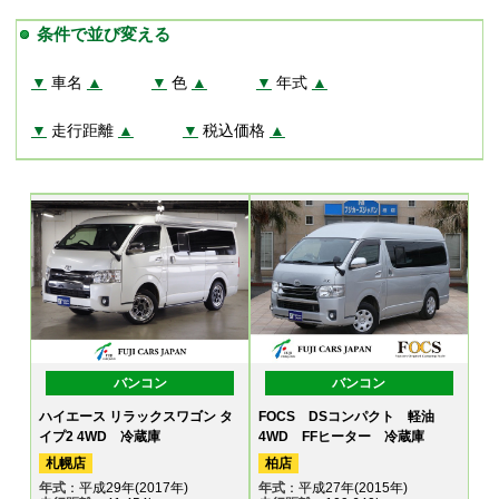
条件で並び変える
▼
車名
▲
▼
色
▲
▼
年式
▲
▼
走行距離
▲
▼
税込価格
▲
バンコン
バンコン
ハイエース リラックスワゴン タ
FOCS DSコンパクト 軽油
イプ2 4WD 冷蔵庫
4WD FFヒーター 冷蔵庫
札幌店
柏店
年式
：平成29年(2017年)
年式
：平成27年(2015年)