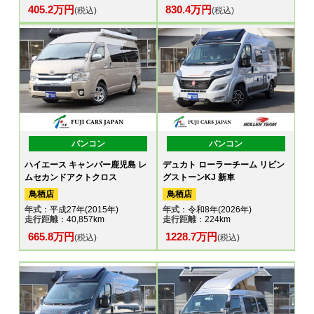
405.2万円
830.4万円
(税込)
(税込)
バンコン
バンコン
ハイエース キャンパー鹿児島 レ
デュカト ローラーチーム リビン
ムセカンドアクトクロス
グストーンKJ 新車
鳥栖店
鳥栖店
年式
：平成27年(2015年)
年式
：令和8年(2026年)
走行距離
：40,857km
走行距離
：224km
665.8万円
1228.7万円
(税込)
(税込)