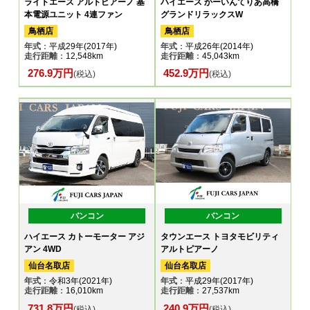
ライトエース アルトピアーノ 基
ハイエース かーいんてりあ高橋
本電源ユニット 4連ファン
グランドリラックスW
鳥栖店
鳥栖店
年式
：平成29年(2017年)
年式
：平成26年(2014年)
走行距離
：12,548km
走行距離
：45,043km
276.9万円
452.9万円
(税込)
(税込)
バンコン
バンコン
ハイエース カトーモーター アジ
タウンエース トヨタモビリティ
アン 4WD
アルトピアーノ
仙台名取店
仙台名取店
年式
：令和3年(2021年)
年式
：平成29年(2017年)
走行距離
：16,010km
走行距離
：27,537km
731.8万円
240.9万円
(税込)
(税込)