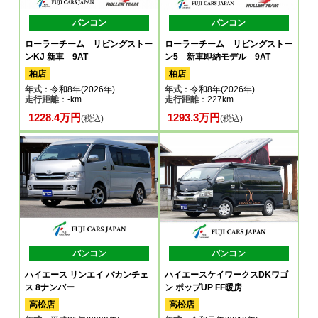
バンコン
バンコン
ローラーチーム リビングストー
ローラーチーム リビングストー
ンKJ 新車 9AT
ン5 新車即納モデル 9AT
柏店
柏店
年式
：令和8年(2026年)
年式
：令和8年(2026年)
走行距離
：-km
走行距離
：227km
1228.4万円
1293.3万円
(税込)
(税込)
バンコン
バンコン
ハイエース リンエイ バカンチェ
ハイエースケイワークスDKワゴ
ス 8ナンバー
ン ポップUP FF暖房
高松店
高松店