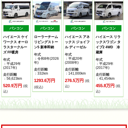
バンコン
バンコン
バンコン
バンコン
ハイエース ケイ
ローラーチーム
ハイエース アネ
ハイエース リラ
ワークス オーロ
リビングストー
ックス ジョイフ
ックスワゴン タ
ラスタークルー
ン5 新車即納
ル ディーゼル
イプ2 4WD 冷
ズ FF暖房
蔵庫
年式
年式
：令和8年(2026
：平成20年
年式
年式
年)
(2008年)
：平成29年
：平成29年
(2017年)
(2017年)
走行距離
走行距離
：332km
：141,000km
走行距離
走行距離
：56,623km
：41,454km
1293.6万円
276.5万円
(税
520.9万円
455.8万円
(税
(税
込)
(税込)
込)
込)