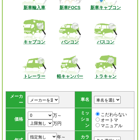
新車輸入車
新車FOCS
新車キャブコン
キャブコン
バンコン
バスコン
トレーラー
軽キャンパー
トラキャン
メーカ
車名
ー
ミッ
こだわらない
万～
価格
ショ
オートマ
万円
ン
マニュアル
年～
カラ