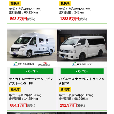
札幌店
札幌店
年式
：令和3年(2021年)
年式
：令和8年(2026年)
走行距離
：60,124km
走行距離
：242km
593.3万円
1283.5万円
(税込)
(税込)
バンコン
バンコン
デュカト ローラーチーム リビン
ハイエース ナッツRV トライアル
グストーン5 FF
A 家TV
札幌店
新潟店
年式
：令和2年(2020年)
年式
：平成24年(2012年)
走行距離
：14,254km
走行距離
：98,299km
884.1万円
291.9万円
(税込)
(税込)