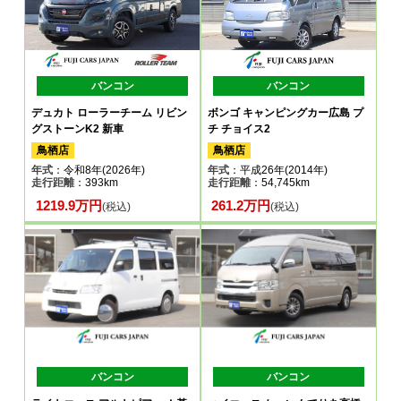
バンコン
バンコン
デュカト ローラーチーム リビン
ボンゴ キャンピングカー広島 プ
グストーンK2 新車
チ チョイス2
鳥栖店
鳥栖店
年式
：令和8年(2026年)
年式
：平成26年(2014年)
走行距離
：393km
走行距離
：54,745km
1219.9万円
261.2万円
(税込)
(税込)
バンコン
バンコン