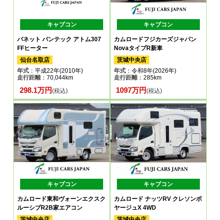
キャブコン
キャブコン
バネット バンテック アトム307
カムロードフジカーズジャパン
FFヒーター
NovaタイプR新車
仙台名取店
茨城中央店
年式
：平成22年(2010年)
年式
：令和8年(2026年)
走行距離
：70,044km
走行距離
：285km
298.1万円
1097万円
(税込)
(税込)
キャブコン
キャブコン
カムロード東和ヴォーンエクスク
カムロード ナッツRV クレソンボ
ルーシブR2B家エアコン
ヤージュX 4WD
茨城中央店
茨城中央店