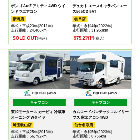
ボンゴ AtoZ アミティ 4WD ウイ
デュカト エースキャラバン エー
ンドウエアコン
ス565CD 9AT
新潟店
岐阜店
年式
：平成23年(2011年)
年式
：令和4年(2022年)
走行距離
：24,466km
走行距離
：31,953km
SOLD OUT
975.2万円
(税込)
(税込)
キャブコン
キャブコン
東和モータース カービィ 冷蔵庫
カムロードバンテックコルドリー
オーニング Wタイヤ
ブス 家エアコン4WD
埼玉狭山店
仙台名取店
年式
：平成25年(2013年)
年式
：令和5年(2023年)
走行距離
：56,792km
走行距離
：6,756km