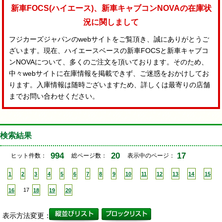
新車FOCS(ハイエース)、新車キャブコンNOVAの在庫状
況に関しまして
フジカーズジャパンのwebサイトをご覧頂き、誠にありがとうご
ざいます。現在、ハイエースベースの新車FOCSと新車キャブコ
ンNOVAについて、多くのご注文を頂いております。そのため、
中々webサイトに在庫情報を掲載できず、ご迷惑をおかけしてお
ります。入庫情報は随時ございますため、詳しくは最寄りの店舗
までお問い合わせください。
検索結果
994
20
17
ヒット件数：
総ページ数：
表示中のページ：
1
2
3
4
5
6
7
8
9
10
11
12
13
14
15
16
17
18
19
20
表示方法変更：