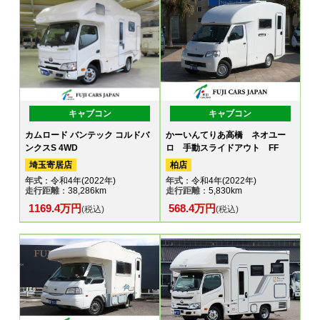
キャブコン
キャブコン
カムロード バンテック コルドバ
かーいんてりあ高橋 ネオユー
ンクスS 4WD
ロ 手動スライドアウト FF
埼玉寄居店
柏店
年式
：令和4年(2022年)
年式
：令和4年(2022年)
走行距離
：38,286km
走行距離
：5,830km
1169.4万円
568.4万円
(税込)
(税込)