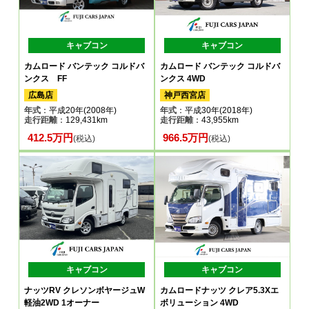
キャブコン
キャブコン
カムロード バンテック コルドバ
カムロード バンテック コルドバ
ンクス FF
ンクス 4WD
広島店
神戸西宮店
年式
：平成20年(2008年)
年式
：平成30年(2018年)
走行距離
：129,431km
走行距離
：43,955km
412.5万円
966.5万円
(税込)
(税込)
キャブコン
キャブコン
ナッツRV クレソンボヤージュW
カムロードナッツ クレア5.3Xエ
軽油2WD 1オーナー
ボリューション 4WD