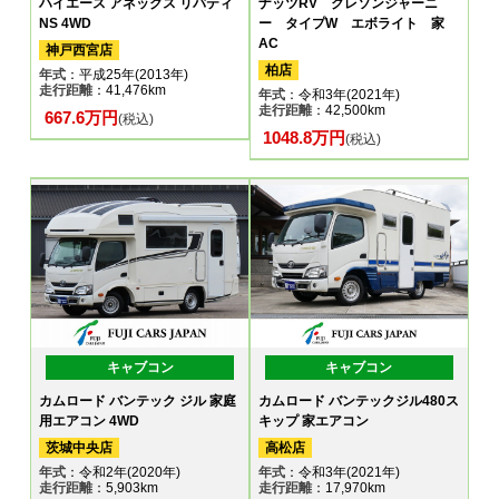
ハイエース アネックス リバティ
ナッツRV クレソンジャーニ
NS 4WD
ー タイプW エボライト 家
AC
神戸西宮店
柏店
年式
：平成25年(2013年)
走行距離
：41,476km
年式
：令和3年(2021年)
走行距離
：42,500km
667.6万円
(税込)
1048.8万円
(税込)
キャブコン
キャブコン
カムロード バンテック ジル 家庭
カムロード バンテックジル480ス
用エアコン 4WD
キップ 家エアコン
茨城中央店
高松店
年式
：令和2年(2020年)
年式
：令和3年(2021年)
走行距離
：5,903km
走行距離
：17,970km