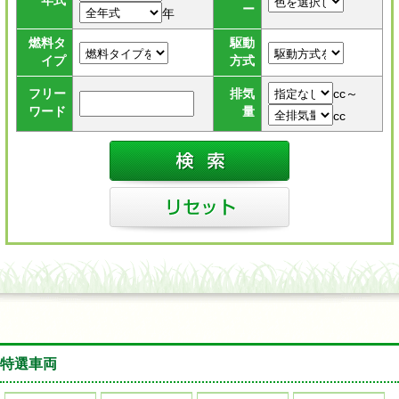
年式
ー
年
燃料タ
駆動
イプ
方式
cc～
フリー
排気
ワード
量
cc
特選車両