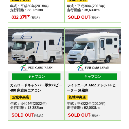
年式
：平成30年(2018年)
年式
：平成30年(2018年)
走行距離
：38,139km
走行距離
：38,633km
832.3万円
SOLD OUT
(税込)
(税込)
キャブコン
キャブコン
カムロードキャンパー厚木パピー
ライトエース AtoZ アレン FFヒ
480 家庭用エアコン
ーター 冷蔵庫
茨城中央店
茨城中央店
年式
：令和4年(2022年)
年式
：平成22年(2010年)
走行距離
：13,382km
走行距離
：92,003km
SOLD OUT
SOLD OUT
(税込)
(税込)