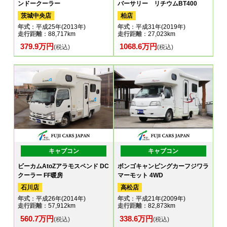
ンドークーラー
バーサリー リチウムBT400
茨城中央店
柏店
年式
：平成25年(2013年)
年式
：平成31年(2019年)
走行距離
：88,717km
走行距離
：27,023km
379.9万円
1068.6万円
(税込)
(税込)
キャブコン
キャブコン
ビーカムAtoZアラモスペンド DC
ボンゴキャンピングカーフジワラ
クーラー FF暖房
マーモット 4WD
石川店
高松店
年式
：平成26年(2014年)
年式
：平成21年(2009年)
走行距離
：57,912km
走行距離
：82,873km
560.7万円
338.6万円
(税込)
(税込)