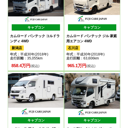
キャブコン
キャブコン
カムロード バンテック コルドラ
カムロード バンテック ジル 家庭
ンディ 4WD
用エアコン 4WD
新潟店
石川店
年式
：平成30年(2018年)
年式
：平成30年(2018年)
走行距離
：35,055km
走行距離
：63,606km
858.4万円
965.1万円
(税込)
(税込)
キャブコン
キャブコン