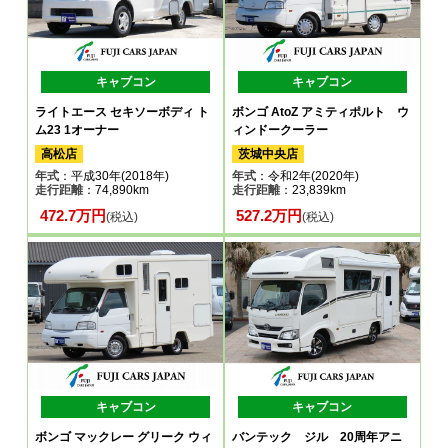
キャブコン
キャブコン
ライトエース セキソーボディ ト
ボンゴ AtoZ アミティポルト ウ
ム23 1オーナー
ィンドークーラー
高松店
茨城中央店
年式
：平成30年(2018年)
年式
：令和2年(2020年)
走行距離
：74,890km
走行距離
：23,839km
472.7万円
527.2万円
(税込)
(税込)
キャブコン
キャブコン
ボンゴ マックレー グリーク ウィ
バンテック ジル 20周年アニ