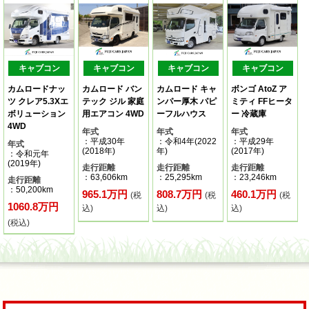
キャブコン
キャブコン
キャブコン
キャブコン
カムロードナッ
カムロード バン
カムロード キャ
ボンゴ AtoZ ア
ツ クレア5.3Xエ
テック ジル 家庭
ンパー厚木 パピ
ミティ FFヒータ
ボリューション
用エアコン 4WD
ーフルハウス
ー 冷蔵庫
4WD
年式
年式
年式
：平成30年
：令和4年(2022
：平成29年
年式
(2018年)
年)
(2017年)
：令和元年
(2019年)
走行距離
走行距離
走行距離
：63,606km
：25,295km
：23,246km
走行距離
：50,200km
965.1万円
808.7万円
460.1万円
(税
(税
(税
1060.8万円
込)
込)
込)
(税込)