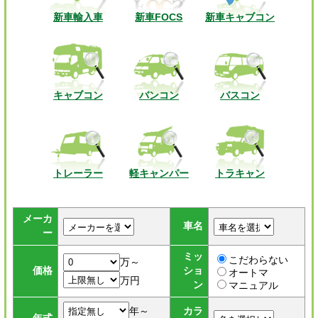
新車輸入車
新車FOCS
新車キャブコン
キャブコン
バンコン
バスコン
トレーラー
軽キャンパー
トラキャン
メーカ
車名
ー
ミッ
こだわらない
万～
価格
ショ
オートマ
万円
ン
マニュアル
年～
カラ