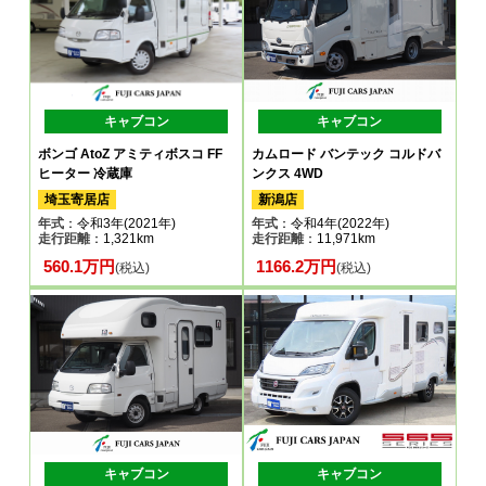
キャブコン
キャブコン
ボンゴ AtoZ アミティボスコ FF
カムロード バンテック コルドバ
ヒーター 冷蔵庫
ンクス 4WD
埼玉寄居店
新潟店
年式
：令和3年(2021年)
年式
：令和4年(2022年)
走行距離
：1,321km
走行距離
：11,971km
560.1万円
1166.2万円
(税込)
(税込)
キャブコン
キャブコン