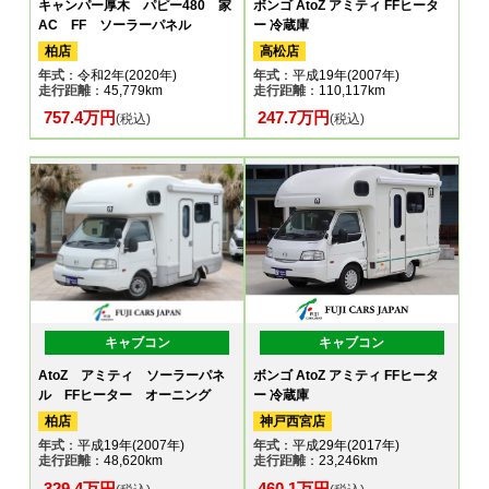
キャンパー厚木 パピー480 家
ボンゴ AtoZ アミティ FFヒータ
AC FF ソーラーパネル
ー 冷蔵庫
柏店
高松店
年式
：令和2年(2020年)
年式
：平成19年(2007年)
走行距離
：45,779km
走行距離
：110,117km
757.4万円
247.7万円
(税込)
(税込)
キャブコン
キャブコン
AtoZ アミティ ソーラーパネ
ボンゴ AtoZ アミティ FFヒータ
ル FFヒーター オーニング
ー 冷蔵庫
柏店
神戸西宮店
年式
：平成19年(2007年)
年式
：平成29年(2017年)
走行距離
：48,620km
走行距離
：23,246km
329.4万円
460.1万円