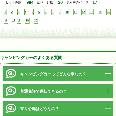
994
20
17
ヒット件数：
総ページ数：
表示中のページ：
1
2
3
4
5
6
7
8
9
10
11
12
13
14
15
16
17
18
19
20
キャンピングカーのよくある質問
キャンピングカーってどんな車なの？
普通免許で運転できるの？
乗り心地はどうなの？