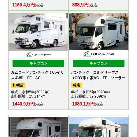
1160.4万円
868万円
(税込)
(税込)
キャブコン
キャブコン
カムロード バンテック ジルイリ
バンテック コルドリーブス
ス 4WD FF AC
（GDY系）家AC FF ソーラー
札幌店
柏店
年式
：令和5年(2023年)
年式
：令和5年(2023年)
走行距離
：25,214km
走行距離
：32,909km
1440.9万円
1089.1万円
(税込)
(税込)