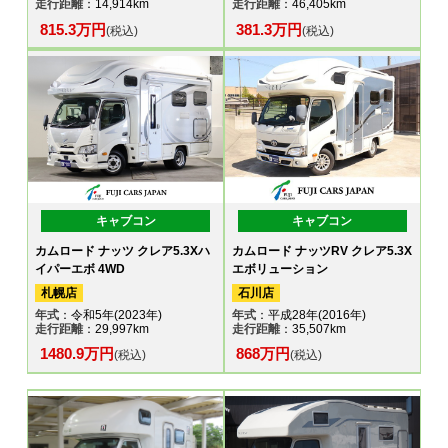
走行距離
：14,914km
走行距離
：46,405km
815.3万円
381.3万円
(税込)
(税込)
キャブコン
キャブコン
カムロード ナッツ クレア5.3Xハ
カムロード ナッツRV クレア5.3X
イパーエボ 4WD
エボリューション
札幌店
石川店
年式
：令和5年(2023年)
年式
：平成28年(2016年)
走行距離
：29,997km
走行距離
：35,507km
1480.9万円
868万円
(税込)
(税込)