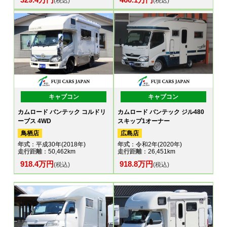
(税込)
(税込)
キャブコン
キャブコン
カムロード バンテック コルドリ
カムロード バンテック ジル480
ーブス 4WD
スキップ1オーナー
鳥栖店
広島店
年式
：平成30年(2018年)
年式
：令和2年(2020年)
走行距離
：50,462km
走行距離
：26,451km
918.4万円
918.8万円
(税込)
(税込)