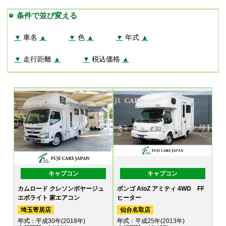
条件で並び変える
▼
車名
▲
▼
色
▲
▼
年式
▲
▼
走行距離
▲
▼
税込価格
▲
キャブコン
キャブコン
カムロード クレソンボヤージュ
ボンゴ AtoZ アミティ 4WD FF
エボライト 家エアコン
ヒーター
埼玉寄居店
仙台名取店
年式
：平成30年(2018年)
年式
：平成25年(2013年)