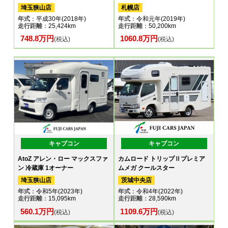
埼玉狭山店
札幌店
年式
：平成30年(2018年)
年式
：令和元年(2019年)
走行距離
：25,424km
走行距離
：50,200km
748.8万円
1060.8万円
(税込)
(税込)
キャブコン
キャブコン
AtoZ アレン・ロー マックスファ
カムロード トリップⅡプレミア
ン 冷蔵庫 1オーナー
ムメガ クールスター
埼玉狭山店
茨城中央店
年式
：令和5年(2023年)
年式
：令和4年(2022年)
走行距離
：15,095km
走行距離
：28,590km
560.1万円
1109.6万円
(税込)
(税込)