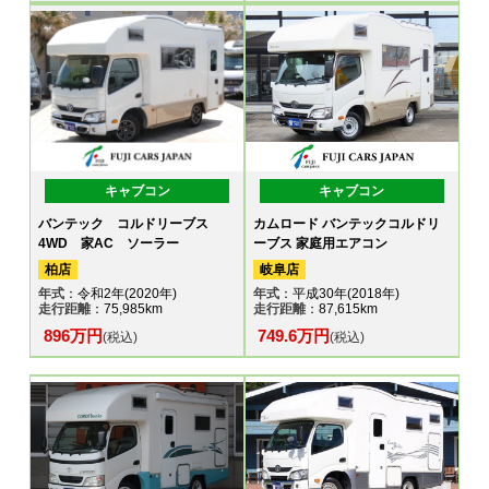
キャブコン
キャブコン
バンテック コルドリーブス
カムロード バンテックコルドリ
4WD 家AC ソーラー
ーブス 家庭用エアコン
柏店
岐阜店
年式
：令和2年(2020年)
年式
：平成30年(2018年)
走行距離
：75,985km
走行距離
：87,615km
896万円
749.6万円
(税込)
(税込)