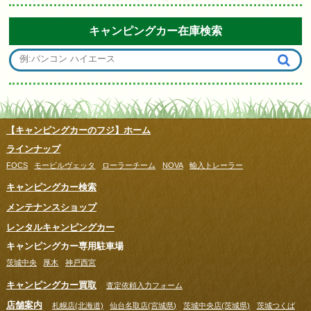
キャンピングカー在庫検索
【キャンピングカーのフジ】ホーム
ラインナップ
FOCS
モービルヴェッタ
ローラーチーム
NOVA
輸入トレーラー
キャンピングカー検索
メンテナンスショップ
レンタルキャンピングカー
キャンピングカー専用駐車場
茨城中央
厚木
神戸西宮
キャンピングカー買取
査定依頼入力フォーム
店舗案内
札幌店(北海道)
仙台名取店(宮城県)
茨城中央店(茨城県)
茨城つくば