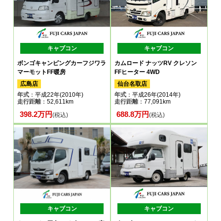
キャブコン
キャブコン
ボンゴキャンピングカーフジワラ
カムロード ナッツRV クレソン
マーモットFF暖房
FFヒーター 4WD
広島店
仙台名取店
年式
：平成22年(2010年)
年式
：平成26年(2014年)
走行距離
：52,611km
走行距離
：77,091km
398.2万円
688.8万円
(税込)
(税込)
キャブコン
キャブコン