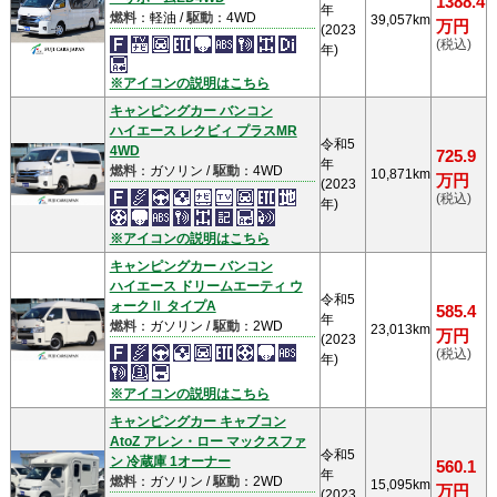
1388.4
年
燃料
：軽油 /
駆動
：4WD
39,057km
万円
(2023
(税込)
年)
※アイコンの説明はこちら
キャンピングカー バンコン
ハイエース レクビィ プラスMR
令和5
4WD
725.9
年
燃料
：ガソリン /
駆動
：4WD
10,871km
万円
(2023
(税込)
年)
※アイコンの説明はこちら
キャンピングカー バンコン
ハイエース ドリームエーティ ウ
令和5
ォークⅡ タイプA
585.4
年
燃料
：ガソリン /
駆動
：2WD
23,013km
万円
(2023
(税込)
年)
※アイコンの説明はこちら
キャンピングカー キャブコン
AtoZ アレン・ロー マックスファ
令和5
ン 冷蔵庫 1オーナー
560.1
年
燃料
：ガソリン /
駆動
：2WD
15,095km
万円
(2023