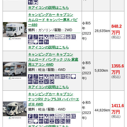
※アイコンの説明はこちら
キャンピングカー キャブコン
カムロード キャンパー厚木 パピ
令和5
ー480
848.2
年
燃料
：ガソリン /
駆動
：2WD
28,635km
万円
(2023
(税込)
年)
※アイコンの説明はこちら
キャンピングカー キャブコン
カムロード バンテック ジル 家庭
令和5
用エアコン 4WD
1355.6
年
燃料
：軽油 /
駆動
：4WD
5,830km
万円
(2023
(税込)
年)
※アイコンの説明はこちら
キャンピングカー キャブコン
ナッツRV クレア5.3X ハイパーエ
令和5
ボⅢ 4WD
1411.6
年
燃料
：軽油 /
駆動
：4WD
44,826km
万円
(2023
(税込)
年)
※アイコンの説明はこちら