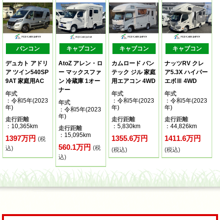
バンコン
キャブコン
キャブコン
キャブコン
デュカト アドリ
AtoZ アレン・ロ
カムロード バン
ナッツRV クレ
ア ツイン540SP
ー マックスファ
テック ジル 家庭
ア5.3X ハイパー
9AT 家庭用AC
ン 冷蔵庫 1オー
用エアコン 4WD
エボⅢ 4WD
ナー
年式
年式
年式
：令和5年(2023
：令和5年(2023
：令和5年(2023
年式
年)
年)
年)
：令和5年(2023
年)
走行距離
走行距離
走行距離
：10,365km
：5,830km
：44,826km
走行距離
：15,095km
1397万円
1355.6万円
1411.6万円
(税
560.1万円
(税
込)
(税込)
(税込)
込)