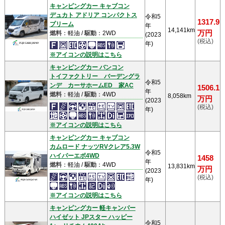
キャンピングカー キャブコン
デュカト アドリア コンパクトス
令和5
1317.9
プリーム
年
14,141km
万円
燃料
：軽油 /
駆動
：2WD
(2023
(税込)
年)
※アイコンの説明はこちら
キャンピングカー バンコン
トイファクトリー バーデングラ
令和5
ンデ カーサホームED 家AC
1506.1
年
燃料
：軽油 /
駆動
：4WD
8,058km
万円
(2023
(税込)
年)
※アイコンの説明はこちら
キャンピングカー キャブコン
カムロード ナッツRVクレア5.3W
令和5
ハイパーエボ4WD
1458
年
燃料
：軽油 /
駆動
：4WD
13,831km
万円
(2023
(税込)
年)
※アイコンの説明はこちら
キャンピングカー 軽キャンパー
ハイゼット JPスター ハッピー
令和5