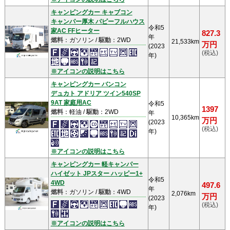
キャンピングカー キャブコン
キャンパー厚木 パピーフルハウス
令和5
家AC FFヒーター
827.3
年
燃料
：ガソリン /
駆動
：2WD
21,533km
万円
(2023
(税込)
年)
※アイコンの説明はこちら
キャンピングカー バンコン
デュカト アドリア ツイン540SP
9AT 家庭用AC
令和5
1397
燃料
：軽油 /
駆動
：2WD
年
10,365km
万円
(2023
(税込)
年)
※アイコンの説明はこちら
キャンピングカー 軽キャンパー
ハイゼット JPスター ハッピー1+
令和5
4WD
497.6
年
燃料
：ガソリン /
駆動
：4WD
2,076km
万円
(2023
(税込)
年)
※アイコンの説明はこちら