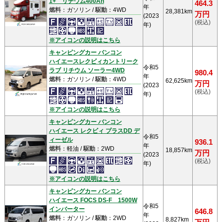
1+ リチウム400Ah
464.3
年
燃料
：ガソリン /
駆動
：4WD
28,381km
万円
(2023
(税込)
年)
※アイコンの説明はこちら
キャンピングカー バンコン
ハイエースレクビィカントリーク
令和5
ラブ リチウム ソーラー4WD
980.4
年
燃料
：ガソリン /
駆動
：4WD
62,625km
万円
(2023
(税込)
年)
※アイコンの説明はこちら
キャンピングカー バンコン
ハイエース レクビィ プラスDD デ
令和5
ィーゼル
936.1
年
燃料
：軽油 /
駆動
：2WD
18,857km
万円
(2023
(税込)
年)
※アイコンの説明はこちら
キャンピングカー バンコン
ハイエース FOCS DS-F 1500W
令和5
インバーター
646.8
年
燃料
：ガソリン /
駆動
：2WD
8,827km