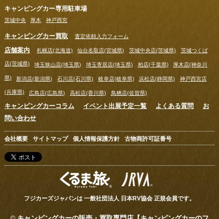
キャンピングカー専用駐車場
茨城中央
厚木
神戸西宮
キャンピングカー買取
査定依頼入力フォーム
店舗案内
札幌店(北海道)
仙台名取店(宮城県)
茨城中央店(茨城県)
茨城つくば
店(茨城県)
埼玉狭山店(埼玉県)
埼玉寄居店(埼玉県)
柏店(千葉県)
厚木店(神奈川
県)
新潟店(新潟県)
石川店(石川県)
岐阜店(岐阜県)
浜松店(静岡県)
神戸西宮店
(兵庫県)
広島店(広島県)
高松店(香川県)
鳥栖店(佐賀県)
キャンピングカーコラム
イベント出展予定一覧
よくある質問
お
問い合わせ
会社概要
サイトマップ
個人情報保護方針
古物商許可証番号
フジカーズジャパンは 一般社団法人 日本RV協会 正規会員です。
©
キャンピングカーの販売・買取専門店【キャンピングカーのフ