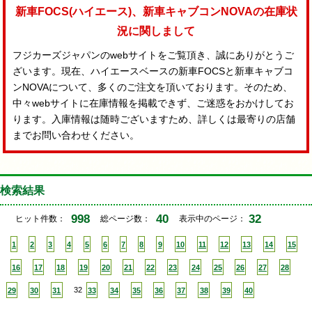
新車FOCS(ハイエース)、新車キャブコンNOVAの在庫状
況に関しまして
フジカーズジャパンのwebサイトをご覧頂き、誠にありがとうご
ざいます。現在、ハイエースベースの新車FOCSと新車キャブコ
ンNOVAについて、多くのご注文を頂いております。そのため、
中々webサイトに在庫情報を掲載できず、ご迷惑をおかけしてお
ります。入庫情報は随時ございますため、詳しくは最寄りの店舗
までお問い合わせください。
検索結果
998
40
32
ヒット件数：
総ページ数：
表示中のページ：
1
2
3
4
5
6
7
8
9
10
11
12
13
14
15
16
17
18
19
20
21
22
23
24
25
26
27
28
29
30
31
32
33
34
35
36
37
38
39
40