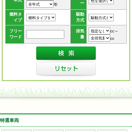
年式
ー
年
燃料タ
駆動
イプ
方式
cc～
フリー
排気
ワード
量
cc
特選車両