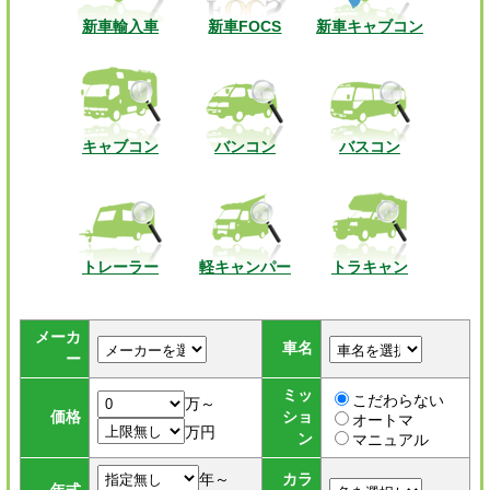
新車輸入車
新車FOCS
新車キャブコン
キャブコン
バンコン
バスコン
トレーラー
軽キャンパー
トラキャン
メーカ
車名
ー
ミッ
こだわらない
万～
価格
ショ
オートマ
万円
ン
マニュアル
年～
カラ