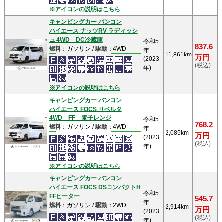
※アイコンの説明はこちら
キャンピングカー バンコン
ハイエース ナッツRV ラディッシ
ュ 4WD DC冷蔵庫
令和5
837.6
燃料
：ガソリン /
駆動
：4WD
年
11,861km
万円
(2023
(税込)
年)
※アイコンの説明はこちら
キャンピングカー バンコン
ハイエース FOCS リベルタ
4WD FF 電子レンジ
令和5
768.2
燃料
：ガソリン /
駆動
：4WD
年
2,085km
万円
(2023
(税込)
年)
※アイコンの説明はこちら
キャンピングカー バンコン
ハイエース FOCS DSコンパクトH
令和5
FFヒーター
545.7
年
燃料
：ガソリン /
駆動
：2WD
2,914km
万円
(2023
(税込)
年)