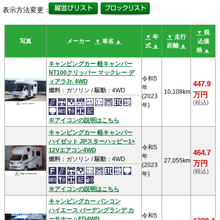
表示方法変更：
▼
税
▼
年
▼
走行
写真
メーカー
▼
車名
▲
込価
式
▲
距離
▲
格
▲
キャンピングカー 軽キャンパー
NT100クリッパー マックレー デ
令和5
ィアラJr. 4WD
447.9
年
燃料
：ガソリン /
駆動
：4WD
10,108km
万円
(2023
(税込)
年)
※アイコンの説明はこちら
キャンピングカー 軽キャンパー
ハイゼット JPスターハッピー1+
令和5
12Vエアコン4WD
464.7
年
燃料
：ガソリン /
駆動
：4WD
27,055km
万円
(2023
(税込)
年)
※アイコンの説明はこちら
キャンピングカー バンコン
ハイエース バーデングランデ カ
令和5
ーサホームED4WD