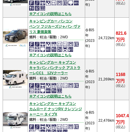
(税込)
年)
※アイコンの説明はこちら
キャンピングカー バンコン
ベンツ フジカーズジャパン ヴァ
令和5
リス 新規架装
821.6
年
燃料
：軽油 /
駆動
：2WD
24,722km
万円
(2023
(税込)
年)
※アイコンの説明はこちら
キャンピングカー キャブコン
キャラバン バンテック アストラ
令和5
ーレCC1 12Vクーラー
1168
年
燃料
：軽油 /
駆動
：2WD
21,269km
万円
(2023
(税込)
年)
※アイコンの説明はこちら
キャンピングカー キャブコン
カムロード ナッツRV クレソンジ
令和5
ャーニー タイプX
1047.4
年
燃料
：軽油 /
駆動
：2WD
22,476km
万円
(2023
(税込)
年)