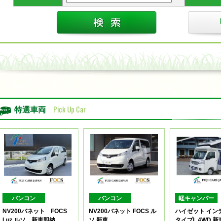
Pick Up Car
特選車両
バンコン
バンコン
軽キャンパー
NV200バネット FOCS
NV200バネット FOCS ル
ハイゼット インデ
Luz ルソ 新車即納
ソ 新車
タイプL 4WD 新