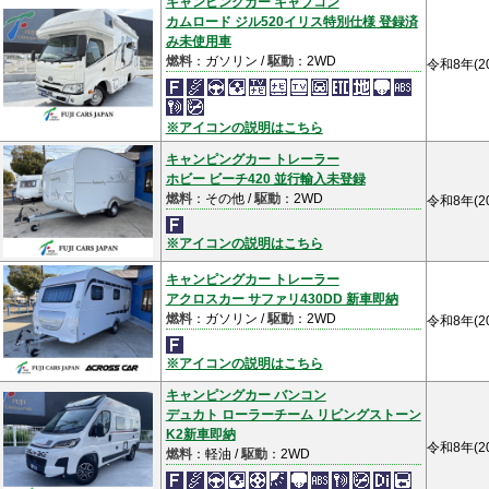
キャンピングカー キャブコン
カムロード ジル520イリス特別仕様 登録済
み未使用車
燃料
：ガソリン /
駆動
：2WD
令和8年(2
※アイコンの説明はこちら
キャンピングカー トレーラー
ホビー ビーチ420 並行輸入未登録
燃料
：その他 /
駆動
：2WD
令和8年(2
※アイコンの説明はこちら
キャンピングカー トレーラー
アクロスカー サファリ430DD 新車即納
燃料
：ガソリン /
駆動
：2WD
令和8年(2
※アイコンの説明はこちら
キャンピングカー バンコン
デュカト ローラーチーム リビングストーン
K2新車即納
令和8年(2
燃料
：軽油 /
駆動
：2WD