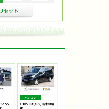
バンコン
ィ727
FOCS Luz(ルソ) 新車即納
車
車