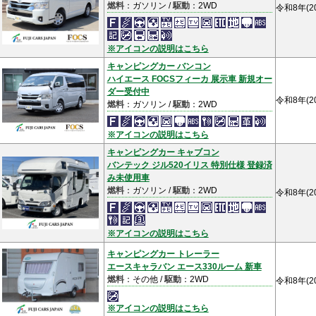
燃料
：ガソリン /
駆動
：2WD
令和8年(2
※アイコンの説明はこちら
キャンピングカー バンコン
ハイエース FOCSフィーカ 展示車 新規オー
ダー受付中
令和8年(2
燃料
：ガソリン /
駆動
：2WD
※アイコンの説明はこちら
キャンピングカー キャブコン
バンテック ジル520イリス 特別仕様 登録済
み未使用車
燃料
：ガソリン /
駆動
：2WD
令和8年(2
※アイコンの説明はこちら
キャンピングカー トレーラー
エースキャラバン エース330ルーム 新車
燃料
：その他 /
駆動
：2WD
令和8年(2
※アイコンの説明はこちら