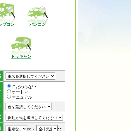
ャブコン
バンコン
トラキャン
名
こだわらない
ン
オートマ
マニュアル
ー
式
量
cc～
cc