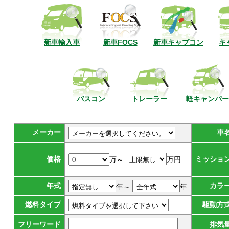
新車輸入車
新車FOCS
新車キャブコン
キ
バスコン
トレーラー
軽キャンパー
メーカー
車
価格
ミッショ
万～
万円
年式
カラ
年～
年
燃料タイプ
駆動方
フリーワード
排気