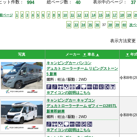
ヒット件数：
994
総ページ数：
40
表示中のページ：
37
<前ページ
1
2
3
4
5
6
7
8
9
10
11
12
13
14
15
16
17
18
19
2
32
33
34
35
36
37
38
39
40
次ペ
表示方法変
写真
メーカー
▼
車名
▲
▼
年
キャンピングカー バンコン
デュカト ローラーチーム リビングストーン
5 新車
令和8年(2
燃料
：軽油 /
駆動
：2WD
※アイコンの説明はこちら
キャンピングカー キャブコン
デュカトローラーチーム ゼフィーロ285TL
新車即納車
令和8年(2
燃料
：軽油 /
駆動
：2WD
※アイコンの説明はこちら