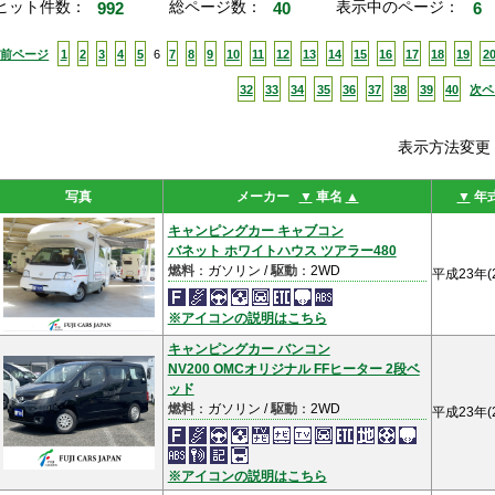
ヒット件数：
992
総ページ数：
40
表示中のページ：
6
<前ページ
1
2
3
4
5
6
7
8
9
10
11
12
13
14
15
16
17
18
19
2
32
33
34
35
36
37
38
39
40
次ペ
表示方法変
写真
メーカー
▼
車名
▲
▼
年
キャンピングカー キャブコン
バネット ホワイトハウス ツアラー480
燃料
：ガソリン /
駆動
：2WD
平成23年(
※アイコンの説明はこちら
キャンピングカー バンコン
NV200 OMCオリジナル FFヒーター 2段ベ
ッド
燃料
：ガソリン /
駆動
：2WD
平成23年(
※アイコンの説明はこちら