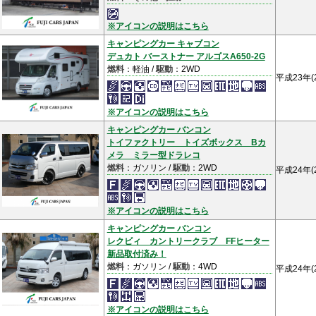
※アイコンの説明はこちら
キャンピングカー キャブコン
デュカト バーストナー アルゴスA650-2G
燃料
：軽油 /
駆動
：2WD
平成23年(
※アイコンの説明はこちら
キャンピングカー バンコン
トイファクトリー トイズボックス Bカ
メラ ミラー型ドラレコ
燃料
：ガソリン /
駆動
：2WD
平成24年(
※アイコンの説明はこちら
キャンピングカー バンコン
レクビィ カントリークラブ FFヒーター
新品取付済み！
燃料
：ガソリン /
駆動
：4WD
平成24年(
※アイコンの説明はこちら