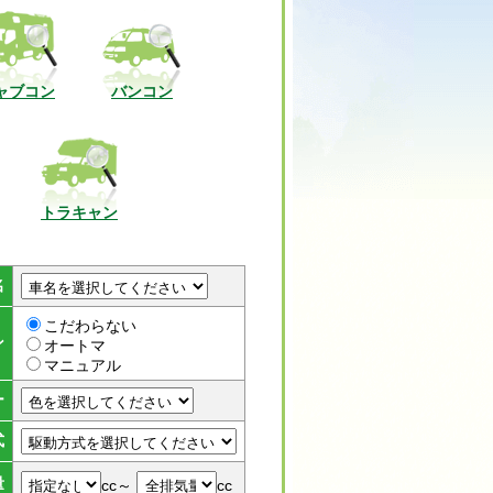
ャブコン
バンコン
トラキャン
名
こだわらない
ン
オートマ
マニュアル
ー
式
量
cc～
cc