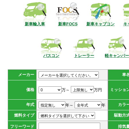
新車輸入車
新車FOCS
新車キャブコン
キ
バスコン
トレーラー
軽キャンパー
メーカー
車
価格
ミッショ
万～
万円
年式
カラ
年～
年
燃料タイプ
駆動方
フリーワード
排気