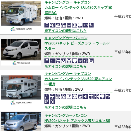
キャンピングカー キャブコン
カムロードバンテック ジル480スキップ 家
庭用AC
平成23年(
燃料
：軽油 /
駆動
：2WD
※アイコンの説明はこちら
キャンピングカー バンコン
NV200バネット ピーズクラフト ツールド
スター
平成23年(
燃料
：ガソリン /
駆動
：2WD
※アイコンの説明はこちら
キャンピングカー キャブコン
カムロード バンテックジル520 家エアコン
FF暖房
燃料
：軽油 /
駆動
：2WD
平成23年(
※アイコンの説明はこちら
キャンピングカー バンコン
NV200バネット アネックス製リコルソSS
燃料
：ガソリン /
駆動
：2WD
平成23年(