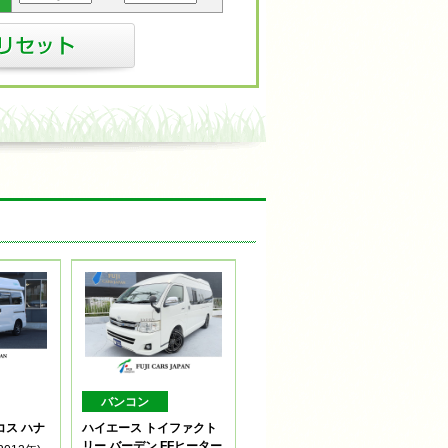
バンコン
コス ハナ
ハイエース トイファクト
リー バーデン FFヒーター