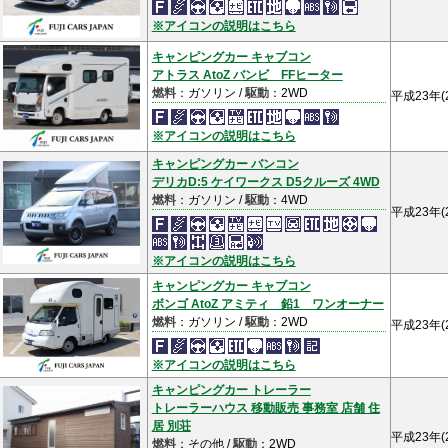
※アイコンの説明はこちら
キャンピングカー キャブコン
アトラス AtoZ バンビ FFヒーター
燃料
：ガソリン /
駆動
：2WD
平成23年(
※アイコンの説明はこちら
キャンピングカー バンコン
デリカD:5 ケイワークス D5クルーズ 4WD
燃料
：ガソリン /
駆動
：4WD
平成23年(
※アイコンの説明はこちら
キャンピングカー キャブコン
ボンゴ AtoZ アミティ 鉛1 ワンオーナー
燃料
：ガソリン /
駆動
：2WD
平成23年(
※アイコンの説明はこちら
キャンピングカー トレーラー
トレーラーハウス 移動販売 事務室 店舗 住
居 別荘
平成23年(
燃料
：その他 /
駆動
：2WD