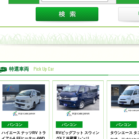
Pick Up Car
特選車両
バンコン
バンコン
バンコン
ハイエース ナッツRV トラ
RVビッグフット スウィン
タウンエース タ
イアルA FFヒーター 4WD
グ4.7 冷蔵庫 レンジ