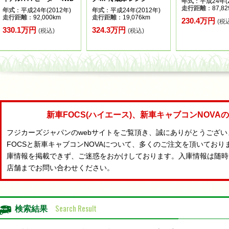
年式
：平成24年(2
走行距離
：87,82
年式
：平成24年(2012年)
年式
：平成24年(2012年)
走行距離
：92,000km
走行距離
：19,076km
230.4万円
(税
330.1万円
324.3万円
(税込)
(税込)
新車FOCS(ハイエース)、新車キャブコンNOV
フジカーズジャパンのwebサイトをご覧頂き、誠にありがとうござ
FOCSと新車キャブコンNOVAについて、多くのご注文を頂いており
庫情報を掲載できず、ご迷惑をおかけしております。入庫情報は随時
店舗までお問い合わせください。
Search Result
検索結果