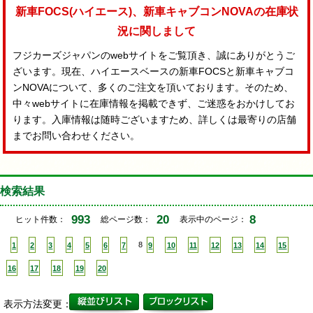
新車FOCS(ハイエース)、新車キャブコンNOVAの在庫状
況に関しまして
フジカーズジャパンのwebサイトをご覧頂き、誠にありがとうご
ざいます。現在、ハイエースベースの新車FOCSと新車キャブコ
ンNOVAについて、多くのご注文を頂いております。そのため、
中々webサイトに在庫情報を掲載できず、ご迷惑をおかけしてお
ります。入庫情報は随時ございますため、詳しくは最寄りの店舗
までお問い合わせください。
検索結果
993
20
8
ヒット件数：
総ページ数：
表示中のページ：
1
2
3
4
5
6
7
8
9
10
11
12
13
14
15
16
17
18
19
20
表示方法変更：