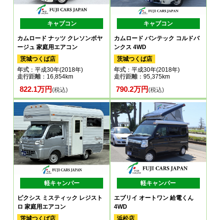
キャブコン
キャブコン
カムロード ナッツ クレソンボヤ
カムロード バンテック コルドバ
ージュ 家庭用エアコン
ンクス 4WD
茨城つくば店
茨城つくば店
年式
：平成30年(2018年)
年式
：平成30年(2018年)
走行距離
：16,854km
走行距離
：95,375km
822.1万円
790.2万円
(税込)
(税込)
軽キャンパー
軽キャンパー
ピクシス ミスティック レジスト
エブリイ オートワン 給電くん
ロ 家庭用エアコン
4WD
茨城つくば店
浜松店