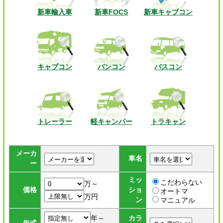
新車輸入車
新車FOCS
新車キャブコン
キャブコン
バンコン
バスコン
トレーラー
軽キャンパー
トラキャン
メーカ
車名
ー
ミッ
こだわらない
万～
価格
ショ
オートマ
万円
ン
マニュアル
年～
カラ