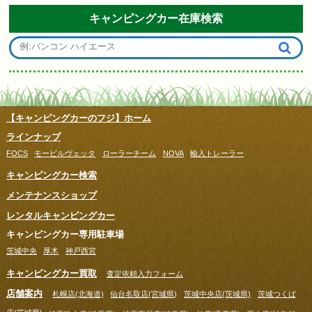
キャンピングカー在庫検索
【キャンピングカーのフジ】ホーム
ラインナップ
FOCS
モービルヴェッタ
ローラーチーム
NOVA
輸入トレーラー
キャンピングカー検索
メンテナンスショップ
レンタルキャンピングカー
キャンピングカー専用駐車場
茨城中央
厚木
神戸西宮
キャンピングカー買取
査定依頼入力フォーム
店舗案内
札幌店(北海道)
仙台名取店(宮城県)
茨城中央店(茨城県)
茨城つくば