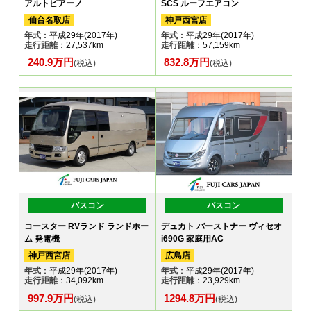
アルトピアーノ
SCS ルーフエアコン
仙台名取店
神戸西宮店
年式
：平成29年(2017年)
年式
：平成29年(2017年)
走行距離
：27,537km
走行距離
：57,159km
240.9万円
832.8万円
(税込)
(税込)
バスコン
バスコン
コースター RVランド ランドホー
デュカト バーストナー ヴィセオ
ム 発電機
i690G 家庭用AC
神戸西宮店
広島店
年式
：平成29年(2017年)
年式
：平成29年(2017年)
走行距離
：34,092km
走行距離
：23,929km
997.9万円
1294.8万円
(税込)
(税込)