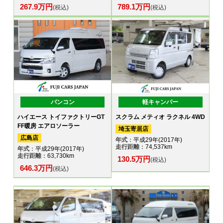
267.9万円
789.1万円
(税込)
(税込)
バンコン
軽キャンパー
ハイエース トイファクトリーGT
スクラム メティオ ラクネル 4WD
FF暖房 エアロソーラー
埼玉寄居店
広島店
年式
：平成29年(2017年)
走行距離
：74,537km
年式
：平成29年(2017年)
走行距離
：63,730km
130.5万円
(税込)
646.3万円
(税込)