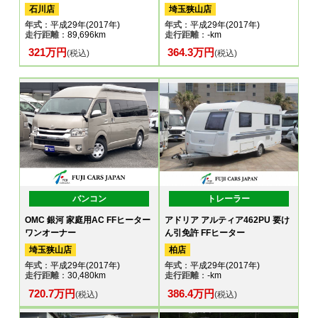
石川店
埼玉狭山店
年式
：平成29年(2017年)
年式
：平成29年(2017年)
走行距離
：89,696km
走行距離
：-km
321万円
364.3万円
(税込)
(税込)
バンコン
トレーラー
OMC 銀河 家庭用AC FFヒーター
アドリア アルティア462PU 要け
ワンオーナー
ん引免許 FFヒーター
埼玉狭山店
柏店
年式
：平成29年(2017年)
年式
：平成29年(2017年)
走行距離
：30,480km
走行距離
：-km
720.7万円
386.4万円
(税込)
(税込)