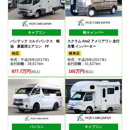
キャブコン
軽キャンパー
バンテック コルドバンクス 軽
スクラム AtoZ アメリアワン 走行
油 家庭用エアコン FF
充電 インバーター
柏店
岐阜店
年式
：平成29年(2017年)
年式
：平成29年(2017年)
走行距離
：38,817km
走行距離
：41,627km
877.7万円
165万円
(税込)
(税込)
バンコン
キャブコン