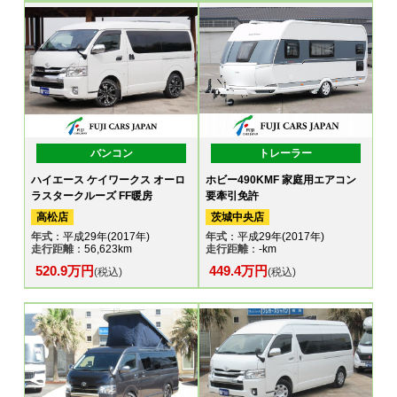
バンコン
トレーラー
ハイエース ケイワークス オーロ
ホビー490KMF 家庭用エアコン
ラスタークルーズ FF暖房
要牽引免許
高松店
茨城中央店
年式
：平成29年(2017年)
年式
：平成29年(2017年)
走行距離
：56,623km
走行距離
：-km
520.9万円
449.4万円
(税込)
(税込)