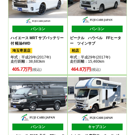
バンコン
バンコン
ハイエース MRT サブバッテリー
ビークル ハウベル FFヒータ
付 軽油4WD
ー ツインサブ
埼玉寄居店
柏店
年式
：平成29年(2017年)
年式
：平成29年(2017年)
走行距離
：38,683km
走行距離
：15,460km
405.7万円
464.8万円
(税込)
(税込)
バンコン
キャブコン