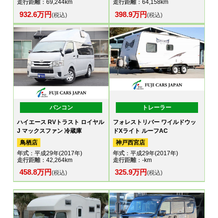
走行距離
：69,244km
走行距離
：64,158km
932.6万円
398.9万円
(税込)
(税込)
バンコン
トレーラー
ハイエース RVトラスト ロイヤル
フォレストリバー ワイルドウッ
J マックスファン 冷蔵庫
ドXライト ルーフAC
鳥栖店
神戸西宮店
年式
：平成29年(2017年)
年式
：平成29年(2017年)
走行距離
：42,264km
走行距離
：-km
458.8万円
325.9万円
(税込)
(税込)