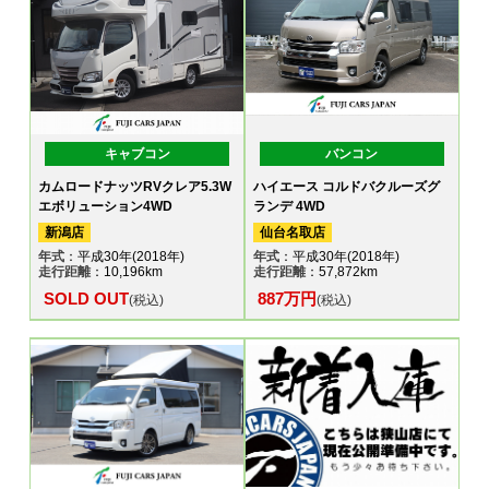
キャブコン
バンコン
カムロードナッツRVクレア5.3W
ハイエース コルドバクルーズグ
エボリューション4WD
ランデ 4WD
新潟店
仙台名取店
年式
：平成30年(2018年)
年式
：平成30年(2018年)
走行距離
：10,196km
走行距離
：57,872km
SOLD OUT
887万円
(税込)
(税込)