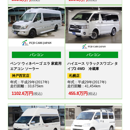
バンコン
バンコン
ベンツ ウィネベーゴ エラ 家庭用
ハイエース リラックスワゴン タ
エアコン ソーラー
イプ2 4WD 冷蔵庫
神戸西宮店
札幌店
年式
：平成29年(2017年)
年式
：平成29年(2017年)
走行距離
：33,675km
走行距離
：41,454km
1102.6万円
455.8万円
(税込)
(税込)