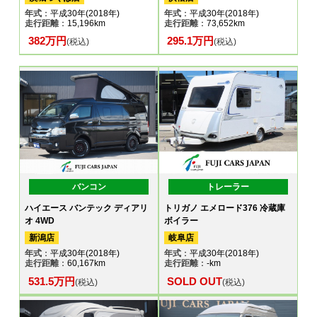
年式
：平成30年(2018年)
年式
：平成30年(2018年)
走行距離
：15,196km
走行距離
：73,652km
382万円
295.1万円
(税込)
(税込)
バンコン
トレーラー
ハイエース バンテック ディアリ
トリガノ エメロード376 冷蔵庫
オ 4WD
ボイラー
新潟店
岐阜店
年式
：平成30年(2018年)
年式
：平成30年(2018年)
走行距離
：60,167km
走行距離
：-km
531.5万円
SOLD OUT
(税込)
(税込)