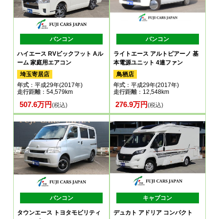
バンコン
バンコン
ハイエース RVビックフット Aル
ライトエース アルトピアーノ 基
ーム 家庭用エアコン
本電源ユニット 4連ファン
埼玉寄居店
鳥栖店
年式
：平成29年(2017年)
年式
：平成29年(2017年)
走行距離
：54,579km
走行距離
：12,548km
507.6万円
276.9万円
(税込)
(税込)
バンコン
キャブコン
タウンエース トヨタモビリティ
デュカト アドリア コンパクト