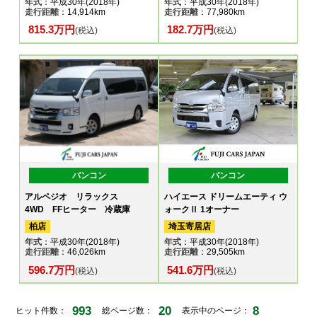
年式
：平成30年(2018年)
年式
：平成30年(2018年)
走行距離
：14,914km
走行距離
：77,980km
815.3万円
182.7万円
(税込)
(税込)
バンコン
バンコン
アルペジオ リラックス
ハイエース ドリームエーティ ウ
4WD FFヒーター 冷蔵庫
ォークⅡ 1オーナー
柏店
埼玉寄居店
年式
：平成30年(2018年)
年式
：平成30年(2018年)
走行距離
：46,026km
走行距離
：29,505km
596.7万円
541.6万円
(税込)
(税込)
993
20
8
ヒット件数：
総ページ数：
表示中のページ：