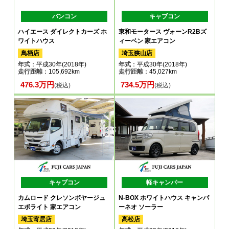
バンコン
キャブコン
ハイエース ダイレクトカーズ ホ
東和モータース ヴォーンR2Bズ
ワイトハウス
ィーベン 家エアコン
鳥栖店
埼玉狭山店
年式
：平成30年(2018年)
年式
：平成30年(2018年)
走行距離
：105,692km
走行距離
：45,027km
476.3万円
734.5万円
(税込)
(税込)
キャブコン
軽キャンパー
カムロード クレソンボヤージュ
N-BOX ホワイトハウス キャンパ
エボライト 家エアコン
ーネオ ソーラー
埼玉寄居店
高松店