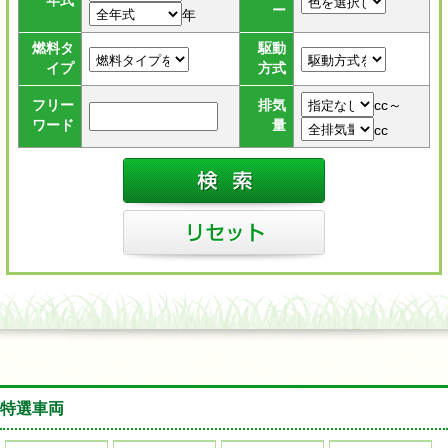
年式
ー
年
燃料タ
駆動
イプ
方式
cc～
フリー
排気
ワード
量
cc
特選車両