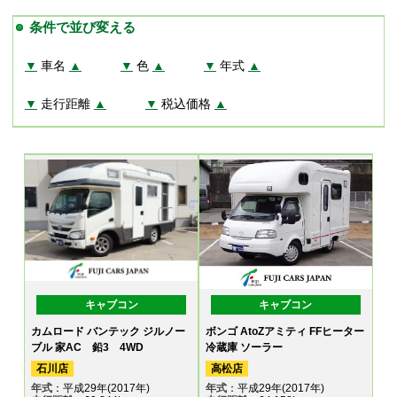
条件で並び変える
▼
車名
▲
▼
色
▲
▼
年式
▲
▼
走行距離
▲
▼
税込価格
▲
キャブコン
キャブコン
カムロード バンテック ジルノー
ボンゴ AtoZアミティ FFヒーター
ブル 家AC 鉛3 4WD
冷蔵庫 ソーラー
石川店
高松店
年式
：平成29年(2017年)
年式
：平成29年(2017年)