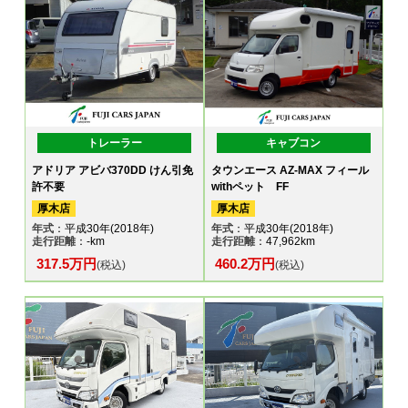
トレーラー
キャブコン
アドリア アビバ370DD けん引免
タウンエース AZ-MAX フィール
許不要
withペット FF
厚木店
厚木店
年式
：平成30年(2018年)
年式
：平成30年(2018年)
走行距離
：-km
走行距離
：47,962km
317.5万円
460.2万円
(税込)
(税込)