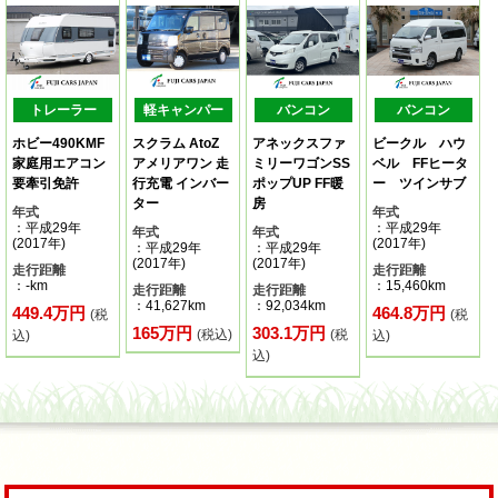
トレーラー
軽キャンパー
バンコン
バンコン
ホビー490KMF
スクラム AtoZ
アネックスファ
ビークル ハウ
家庭用エアコン
アメリアワン 走
ミリーワゴンSS
ベル FFヒータ
要牽引免許
行充電 インバー
ポップUP FF暖
ー ツインサブ
ター
房
年式
年式
：平成29年
：平成29年
年式
年式
(2017年)
(2017年)
：平成29年
：平成29年
(2017年)
(2017年)
走行距離
走行距離
：-km
：15,460km
走行距離
走行距離
：41,627km
：92,034km
449.4万円
464.8万円
(税
(税
165万円
303.1万円
(税込)
(税
込)
込)
込)