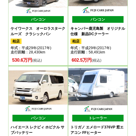
バンコン
バンコン
ケイワークス オーロラスターク
キャンパー鹿児島製 オリジナル
ルーズ クラシックバン
仕様 新品DCクーラー
柏店
柏店
年式
：平成29年(2017年)
年式
：平成29年(2017年)
走行距離
：28,430km
走行距離
：58,491km
530.6万円
602.5万円
(税込)
(税込)
バンコン
トレーラー
ハイエース レクビィ ホビクル サ
トリガノ エメロード376VP 窓エ
ブバッテリー
アコン FFヒーター