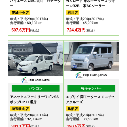
ハイエース OMC 北斗 FFヒータ
カムロード 東和モータース ヴォ
ー
ーンR2B 家ACソーラー
茨城中央店
石川店
年式
：平成29年(2017年)
年式
：平成29年(2017年)
走行距離
：60,131km
走行距離
：45,207km
507.6万円
724.4万円
(税込)
(税込)
バンコン
軽キャンパー
アネックスファミリーワゴンSS
エブリイ 岡モータース ミニチュ
ポップUP FF暖房
アクルーズ
埼玉狭山店
鳥栖店
年式
：平成29年(2017年)
年式
：平成29年(2017年)
走行距離
：92,034km
走行距離
：38,583km
303.1万円
190.5万円
(税込)
(税込)