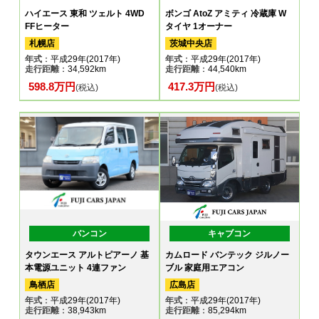
ハイエース 東和 ツェルト 4WD
ボンゴ AtoZ アミティ 冷蔵庫 W
FFヒーター
タイヤ 1オーナー
札幌店
茨城中央店
年式
：平成29年(2017年)
年式
：平成29年(2017年)
走行距離
：34,592km
走行距離
：44,540km
598.8万円
417.3万円
(税込)
(税込)
バンコン
キャブコン
タウンエース アルトピアーノ 基
カムロード バンテック ジルノー
本電源ユニット 4連ファン
ブル 家庭用エアコン
鳥栖店
広島店
年式
：平成29年(2017年)
年式
：平成29年(2017年)
走行距離
：38,943km
走行距離
：85,294km