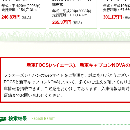
部充電
年式
：平成20年(2008年)
年式
：平成19年(2
走行距離
：154,713km
走行距離
：67,66
年式
：平成20年(2008年)
走行距離
：108,148km
246.8万円
301.1万円
(税込)
(税
265.3万円
(税込)
新車FOCS(ハイエース)、新車キャブコンNOV
フジカーズジャパンのwebサイトをご覧頂き、誠にありがとうござ
FOCSと新車キャブコンNOVAについて、多くのご注文を頂いており
庫情報を掲載できず、ご迷惑をおかけしております。入庫情報は随時
店舗までお問い合わせください。
Search Result
検索結果