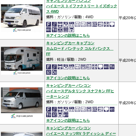
キャンピングカー バンコン
ハイエース トイファクトリー トイズボック
ス 4WD
燃料
：ガソリン /
駆動
：4WD
平成20年(
※アイコンの説明はこちら
キャンピングカー キャブコン
カムロード バンテック コルドバンクス
FF
燃料
：軽油 /
駆動
：2WD
平成20年(
※アイコンの説明はこちら
キャンピングカー バンコン
ハイエースデルタリンク スナフキン FFヒ
ーター レンジ
燃料
：ガソリン /
駆動
：2WD
平成20年(
※アイコンの説明はこちら
キャンピングカー バンコン
ハイエース ナッツRV ラディッシュ ディー