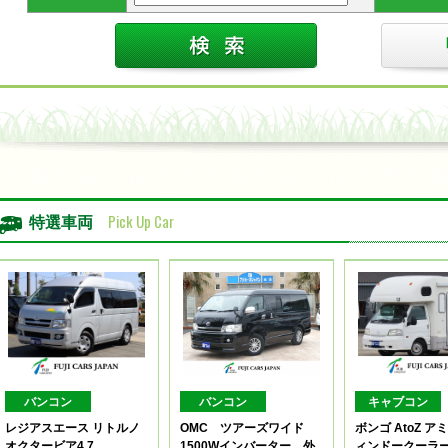
Pick Up Car
特選車両
バンコン
バンコン
キャブコン
レジアスエース リトルノ
OMC ツアーズワイド
ボンゴ AtoZ 
オクタービア4.7
1500Wインバーター 外
ィンドークーラ