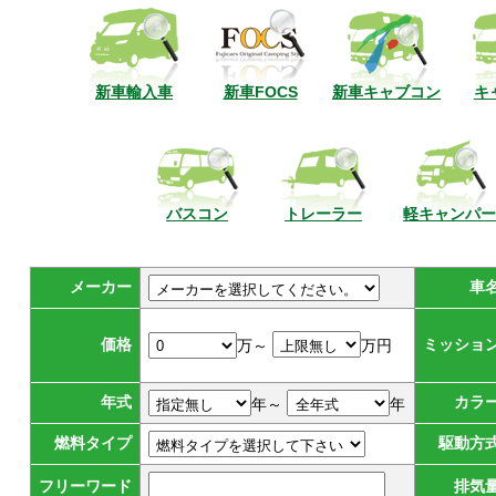
新車輸入車
新車FOCS
新車キャブコン
キ
バスコン
トレーラー
軽キャンパー
メーカー
車
価格
ミッショ
万～
万円
年式
カラ
年～
年
燃料タイプ
駆動方
フリーワード
排気