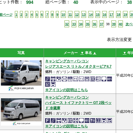
ヒット件数：
994
総ページ数：
40
表示中のページ：
38
<前ページ
1
2
3
4
5
6
7
8
9
10
11
12
13
14
15
16
17
18
19
2
32
33
34
35
36
37
38
39
40
次ペ
表示方法変
写真
メーカー
▼
車名
▲
▼
年
キャンピングカー バンコン
レジアスエース リトルノオクタービア4.7
燃料
：ガソリン /
駆動
：2WD
平成20年(
※アイコンの説明はこちら
キャンピングカー バンコン
ハイエース トイファクトリー GT 2段ベッ
ド 冷蔵庫
平成20年(
燃料
：ガソリン /
駆動
：2WD
※アイコンの説明はこちら