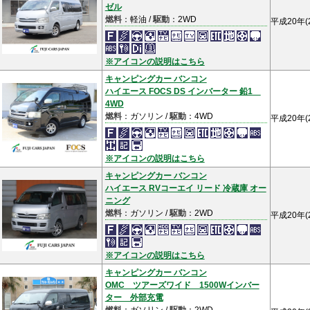
ゼル
燃料
：軽油 /
駆動
：2WD
平成20年(
※アイコンの説明はこちら
キャンピングカー バンコン
ハイエース FOCS DS インバーター 鉛1
4WD
燃料
：ガソリン /
駆動
：4WD
平成20年(
※アイコンの説明はこちら
キャンピングカー バンコン
ハイエース RVコーエイ リード 冷蔵庫 オー
ニング
燃料
：ガソリン /
駆動
：2WD
平成20年(
※アイコンの説明はこちら
キャンピングカー バンコン
OMC ツアーズワイド 1500Wインバー
ター 外部充電