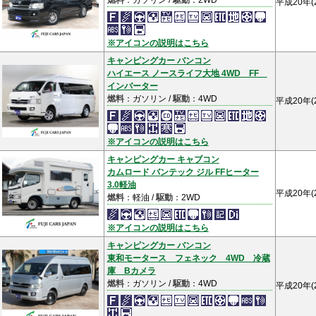
燃料
：ガソリン /
駆動
：2WD
平成20年(
※アイコンの説明はこちら
キャンピングカー バンコン
ハイエース ノースライフ大地 4WD FF
インバーター
燃料
：ガソリン /
駆動
：4WD
平成20年(
※アイコンの説明はこちら
キャンピングカー キャブコン
カムロード バンテック ジル FFヒーター
3.0軽油
平成20年(
燃料
：軽油 /
駆動
：2WD
※アイコンの説明はこちら
キャンピングカー バンコン
東和モータース フェネック 4WD 冷蔵
庫 Bカメラ
燃料
：ガソリン /
駆動
：4WD
平成20年(