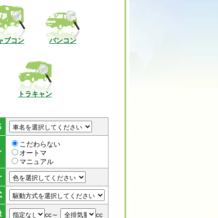
ャブコン
バンコン
トラキャン
名
こだわらない
ン
オートマ
マニュアル
ー
式
量
cc～
cc