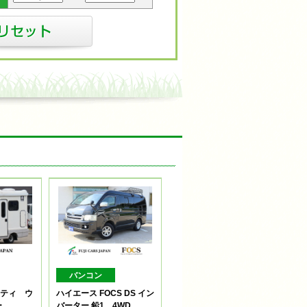
バンコン
アミティ ウ
ハイエース FOCS DS イン
ー
バーター 鉛1 4WD