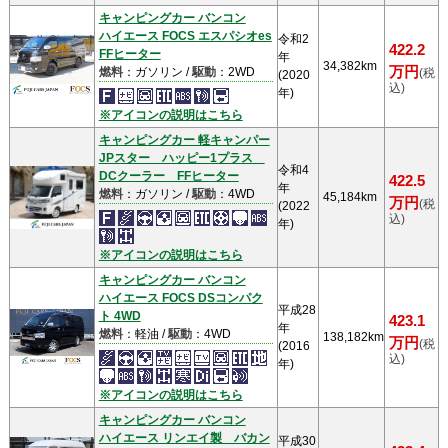
キャンピングカー バンコン
ハイエース FOCS エスパシオes
令和2
422.2
FFヒーター
年
34,382km
万円
燃料
：ガソリン /
駆動
：2WD
(税
(2020
込)
年)
※アイコンの説明はこちら
キャンピングカー 軽キャンパー
JPスター ハッピー1プラス
令和4
DCクーラー FFヒーター
422.5
年
燃料
：ガソリン /
駆動
：4WD
45,184km
万円
(税
(2022
込)
年)
※アイコンの説明はこちら
キャンピングカー バンコン
ハイエース FOCS DSコンパク
平成28
ト 4WD
423.1
年
燃料
：軽油 /
駆動
：4WD
138,182km
万円
(税
(2016
込)
年)
※アイコンの説明はこちら
キャンピングカー バンコン
ハイエース リンエイ製 バカン
平成30