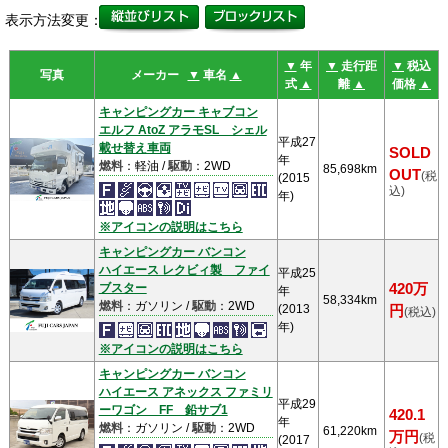
表示方法変更：
▼
年
▼
走行距
▼
税込
写真
メーカー
▼
車名
▲
式
▲
離
▲
価格
▲
キャンピングカー キャブコン
エルフ AtoZ アラモSL シェル
平成27
載せ替え車両
SOLD
年
燃料
：軽油 /
駆動
：2WD
85,698km
OUT
(税
(2015
込)
年)
※アイコンの説明はこちら
キャンピングカー バンコン
ハイエース レクビィ製 ファイ
平成25
ブスター
420万
年
58,334km
燃料
：ガソリン /
駆動
：2WD
(2013
円
(税込)
年)
※アイコンの説明はこちら
キャンピングカー バンコン
ハイエース アネックス ファミリ
平成29
ーワゴン FF 鉛サブ1
420.1
年
燃料
：ガソリン /
駆動
：2WD
61,220km
万円
(税
(2017