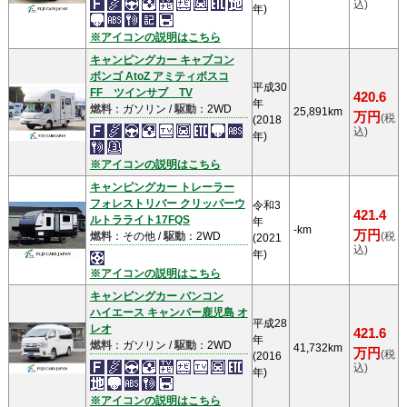
込)
年)
※アイコンの説明はこちら
キャンピングカー キャブコン
ボンゴ AtoZ アミティボスコ
平成30
FF ツインサブ TV
420.6
年
燃料
：ガソリン /
駆動
：2WD
25,891km
万円
(税
(2018
込)
年)
※アイコンの説明はこちら
キャンピングカー トレーラー
フォレストリバー クリッパーウ
令和3
421.4
ルトラライト17FQS
年
-km
万円
燃料
：その他 /
駆動
：2WD
(税
(2021
込)
年)
※アイコンの説明はこちら
キャンピングカー バンコン
ハイエース キャンパー鹿児島 オ
平成28
レオ
421.6
年
燃料
：ガソリン /
駆動
：2WD
41,732km
万円
(税
(2016
込)
年)
※アイコンの説明はこちら