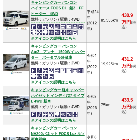
キャンピングカー バンコン
ハイエース FOCS DI 鉛2 FF
平成24
ヒーター 4WD
430.9
年
燃料
：ガソリン /
駆動
：4WD
85,536km
万円
(税
(2012
込)
年)
※アイコンの説明はこちら
キャンピングカー バンコン
AtoZ アンナ 1500Wインバー
令和4
ター ポータブル冷蔵庫
431.2
年
燃料
：ガソリン /
駆動
：2WD
19,925km
万円
(税
(2022
込)
年)
※アイコンの説明はこちら
キャンピングカー 軽キャンパー
ハイゼット インディ727 タイプ
令和8
433.5
L 4WD 新車
年
75km
万円
燃料
：ガソリン /
駆動
：4WD
(税
(2026
込)
年)
※アイコンの説明はこちら
キャンピングカー バンコン
NV200バネット FOCS Luz ルソ
令和8
新車即納