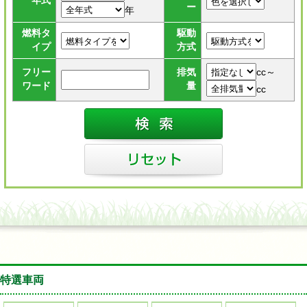
年式
ー
年
燃料タ
駆動
イプ
方式
cc～
フリー
排気
ワード
量
cc
特選車両