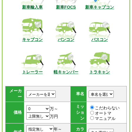
新車輸入車
新車FOCS
新車キャブコン
キャブコン
バンコン
バスコン
トレーラー
軽キャンパー
トラキャン
メーカ
車名
ー
ミッ
こだわらない
万～
価格
ショ
オートマ
万円
ン
マニュアル
年～
カラ