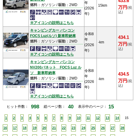
433.6
年
燃料
：ガソリン /
駆動
：2WD
15km
万円
(税
(2026
込)
年)
※アイコンの説明はこちら
キャンピングカー バンコン
令和8
FOCS Luz(ルソ) 新車即納車
434.1
年
燃料
：ガソリン /
駆動
：2WD
-km
万円
(税
(2026
込)
年)
※アイコンの説明はこちら
キャンピングカー バンコン
NV200バネット FOCS Luz ル
令和8
ソ 新車即納車
434.5
年
燃料
：ガソリン /
駆動
：2WD
-km
万円
(税
(2026
込)
年)
※アイコンの説明はこちら
998
40
15
ヒット件数：
総ページ数：
表示中のページ：
1
2
3
4
5
6
7
8
9
10
11
12
13
14
15
16
17
18
19
20
21
22
23
24
25
26
27
28