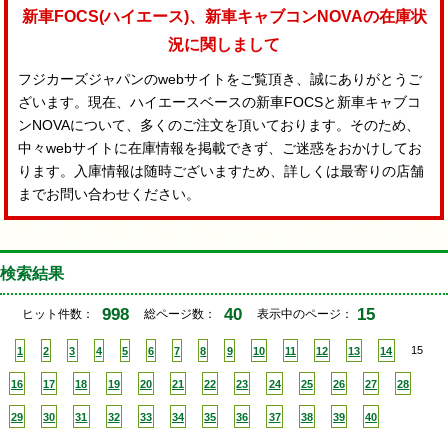
新車FOCS(ハイエース)、新車キャブコンNOVAの在庫状
況に関しまして
フジカーズジャパンのwebサイトをご覧頂き、誠にありがとうご
ざいます。現在、ハイエースベースの新車FOCSと新車キャブコ
ンNOVAについて、多くのご注文を頂いております。そのため、
中々webサイトに在庫情報を掲載できず、ご迷惑をおかけしてお
ります。入庫情報は随時ございますため、詳しくは最寄りの店舗
までお問い合わせください。
検索結果
998
40
15
ヒット件数：
総ページ数：
表示中のページ：
1
2
3
4
5
6
7
8
9
10
11
12
13
14
15
16
17
18
19
20
21
22
23
24
25
26
27
28
29
30
31
32
33
34
35
36
37
38
39
40