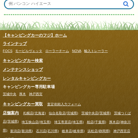
【キャンピングカーのフジ】ホーム
ラインナップ
FOCS
モービルヴェッタ
ローラーチーム
NOVA
輸入トレーラー
キャンピングカー検索
メンテナンスショップ
レンタルキャンピングカー
キャンピングカー専用駐車場
茨城中央
厚木
神戸西宮
キャンピングカー買取
査定依頼入力フォーム
店舗案内
札幌店(北海道)
仙台名取店(宮城県)
茨城中央店(茨城県)
茨城つくば
店(茨城県)
埼玉狭山店(埼玉県)
埼玉寄居店(埼玉県)
柏店(千葉県)
厚木店(神奈川
県)
新潟店(新潟県)
石川店(石川県)
岐阜店(岐阜県)
浜松店(静岡県)
神戸西宮店