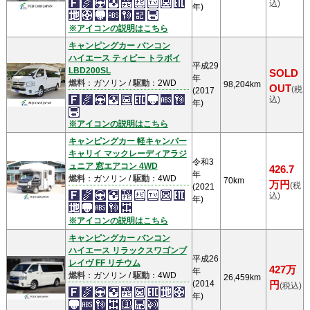
込)
年)
※アイコンの説明はこちら
キャンピングカー バンコン
ハイエース ティピー トラボイ
平成29
LBD200SL
SOLD
年
燃料
：ガソリン /
駆動
：2WD
98,204km
OUT
(税
(2017
込)
年)
※アイコンの説明はこちら
キャンピングカー 軽キャンパー
キャリイ マックレーディアラジ
令和3
ュニア 窓エアコン 4WD
426.7
年
燃料
：ガソリン /
駆動
：4WD
70km
万円
(税
(2021
込)
年)
※アイコンの説明はこちら
キャンピングカー バンコン
ハイエース リラックスワゴンブ
平成26
レイヴ FF リチウム
427万
年
燃料
：ガソリン /
駆動
：4WD
26,459km
(2014
円
(税込)
年)