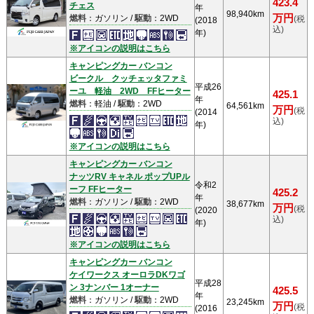
423.4
チェス
年
98,940km
万円
燃料
：ガソリン /
駆動
：2WD
(税
(2018
込)
年)
※アイコンの説明はこちら
キャンピングカー バンコン
ビークル クッチェッタファミ
平成26
ーユ 軽油 2WD FFヒーター
425.1
年
燃料
：軽油 /
駆動
：2WD
64,561km
万円
(税
(2014
込)
年)
※アイコンの説明はこちら
キャンピングカー バンコン
ナッツRV キャネル ポップUPル
令和2
ーフ FFヒーター
425.2
年
燃料
：ガソリン /
駆動
：2WD
38,677km
万円
(税
(2020
込)
年)
※アイコンの説明はこちら
キャンピングカー バンコン
ケイワークス オーロラDKワゴ
平成28
ン 3ナンバー 1オーナー
425.5
年
燃料
：ガソリン /
駆動
：2WD
23,245km
万円
(税
(2016