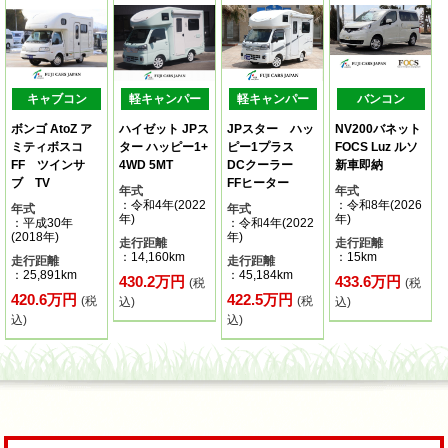
キャブコン
軽キャンパー
軽キャンパー
バンコン
ボンゴ AtoZ ア
ハイゼット JPス
JPスター ハッ
NV200バネット
ミティボスコ
ター ハッピー1+
ピー1プラス
FOCS Luz ルソ
FF ツインサ
4WD 5MT
DCクーラー
新車即納
ブ TV
FFヒーター
年式
年式
：令和4年(2022
：令和8年(2026
年式
年式
年)
年)
：平成30年
：令和4年(2022
(2018年)
年)
走行距離
走行距離
：14,160km
：15km
走行距離
走行距離
：25,891km
：45,184km
430.2万円
433.6万円
(税
(税
420.6万円
422.5万円
(税
(税
込)
込)
込)
込)