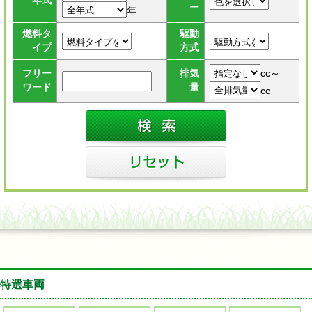
年式
ー
年
燃料タ
駆動
イプ
方式
cc～
フリー
排気
ワード
量
cc
特選車両