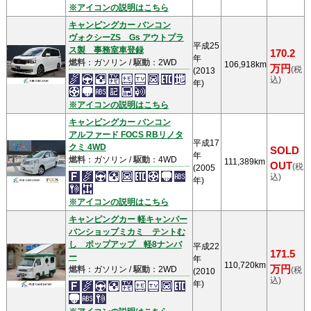
※アイコンの説明はこちら
キャンピングカー バンコン
ヴォクシーZS Gs アウトプラ
平成25
ス製 事務室車登録
170.2
年
燃料
：ガソリン /
駆動
：2WD
106,918km
万円
(税
(2013
込)
年)
※アイコンの説明はこちら
キャンピングカー バンコン
アルファード FOCS RBリノタ
平成17
クミ 4WD
SOLD
年
燃料
：ガソリン /
駆動
：4WD
111,389km
OUT
(税
(2005
込)
年)
※アイコンの説明はこちら
キャンピングカー 軽キャンパー
バンショップミカミ テントむ
し ポップアップ 軽8ナンバ
平成22
171.5
ー
年
110,720km
万円
燃料
：ガソリン /
駆動
：2WD
(税
(2010
込)
年)