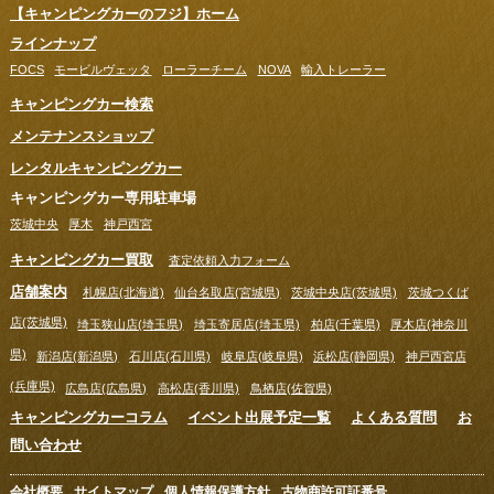
【キャンピングカーのフジ】ホーム
ラインナップ
FOCS
モービルヴェッタ
ローラーチーム
NOVA
輸入トレーラー
キャンピングカー検索
メンテナンスショップ
レンタルキャンピングカー
キャンピングカー専用駐車場
茨城中央
厚木
神戸西宮
キャンピングカー買取
査定依頼入力フォーム
店舗案内
札幌店(北海道)
仙台名取店(宮城県)
茨城中央店(茨城県)
茨城つくば
店(茨城県)
埼玉狭山店(埼玉県)
埼玉寄居店(埼玉県)
柏店(千葉県)
厚木店(神奈川
県)
新潟店(新潟県)
石川店(石川県)
岐阜店(岐阜県)
浜松店(静岡県)
神戸西宮店
(兵庫県)
広島店(広島県)
高松店(香川県)
鳥栖店(佐賀県)
キャンピングカーコラム
イベント出展予定一覧
よくある質問
お
問い合わせ
会社概要
サイトマップ
個人情報保護方針
古物商許可証番号