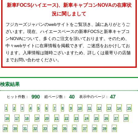
新車FOCS(ハイエース)、新車キャブコンNOVAの在庫状
況に関しまして
フジカーズジャパンのwebサイトをご覧頂き、誠にありがとうご
ざいます。現在、ハイエースベースの新車FOCSと新車キャブコ
ンNOVAについて、多くのご注文を頂いております。そのため、
中々webサイトに在庫情報を掲載できず、ご迷惑をおかけしてお
ります。入庫情報は随時ございますため、詳しくは最寄りの店舗
までお問い合わせください。
検索結果
990
40
47
ヒット件数：
総ページ数：
表示中のページ：
1
2
3
4
5
6
7
8
9
10
11
12
13
14
15
16
17
18
19
20
21
22
23
24
25
26
27
28
29
30
31
32
33
34
35
36
37
38
39
40