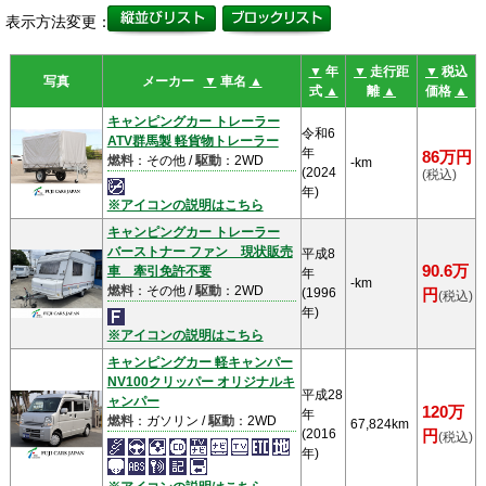
表示方法変更：
▼
年
▼
走行距
▼
税込
写真
メーカー
▼
車名
▲
式
▲
離
▲
価格
▲
キャンピングカー トレーラー
令和6
ATV群馬製 軽貨物トレーラー
年
86万円
燃料
：その他 /
駆動
：2WD
-km
(2024
(税込)
年)
※アイコンの説明はこちら
キャンピングカー トレーラー
バーストナー ファン 現状販売
平成8
90.6万
車 牽引免許不要
年
-km
燃料
：その他 /
駆動
：2WD
(1996
円
(税込)
年)
※アイコンの説明はこちら
キャンピングカー 軽キャンパー
NV100クリッパー オリジナルキ
平成28
ャンパー
120万
年
燃料
：ガソリン /
駆動
：2WD
67,824km
(2016
円
(税込)
年)