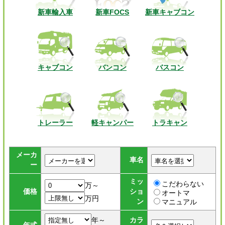
新車輸入車
新車FOCS
新車キャブコン
キャブコン
バンコン
バスコン
トレーラー
軽キャンパー
トラキャン
メーカ
車名
ー
ミッ
こだわらない
万～
価格
ショ
オートマ
万円
ン
マニュアル
年～
カラ