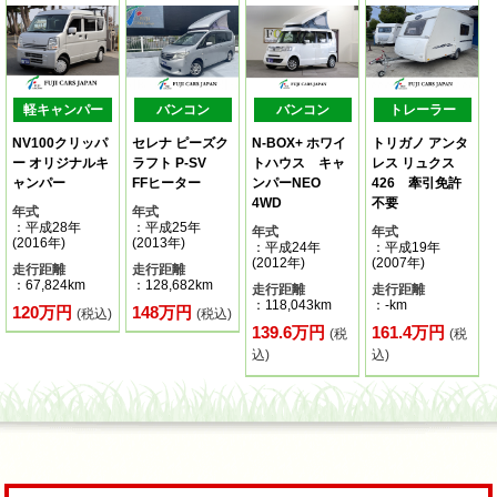
軽キャンパー
バンコン
バンコン
トレーラー
NV100クリッパ
セレナ ピーズク
N-BOX+ ホワイ
トリガノ アンタ
ー オリジナルキ
ラフト P-SV
トハウス キャ
レス リュクス
ャンパー
FFヒーター
ンパーNEO
426 牽引免許
4WD
不要
年式
年式
：平成28年
：平成25年
年式
年式
(2016年)
(2013年)
：平成24年
：平成19年
(2012年)
(2007年)
走行距離
走行距離
：67,824km
：128,682km
走行距離
走行距離
：118,043km
：-km
120万円
148万円
(税込)
(税込)
139.6万円
161.4万円
(税
(税
込)
込)