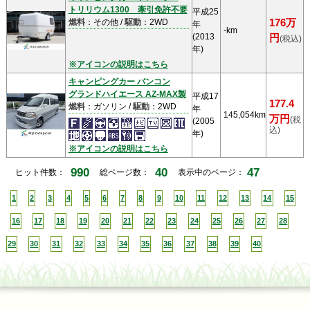
トリリウム1300 牽引免許不要
平成25
燃料
：その他 /
駆動
：2WD
176万
年
-km
(2013
円
(税込)
年)
※アイコンの説明はこちら
キャンピングカー バンコン
グランドハイエース AZ-MAX製
平成17
177.4
燃料
：ガソリン /
駆動
：2WD
年
145,054km
万円
(税
(2005
込)
年)
※アイコンの説明はこちら
990
40
47
ヒット件数：
総ページ数：
表示中のページ：
1
2
3
4
5
6
7
8
9
10
11
12
13
14
15
16
17
18
19
20
21
22
23
24
25
26
27
28
29
30
31
32
33
34
35
36
37
38
39
40