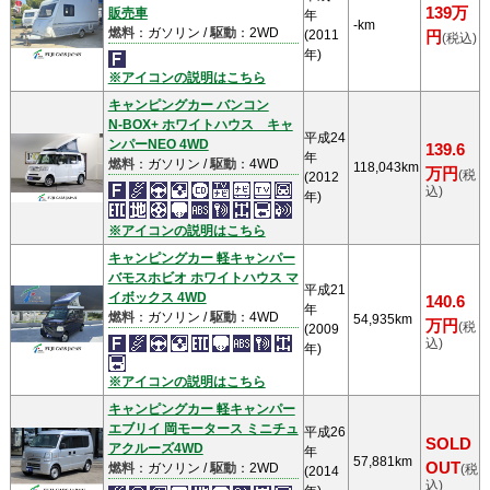
139万
販売車
年
-km
燃料
：ガソリン /
駆動
：2WD
(2011
円
(税込)
年)
※アイコンの説明はこちら
キャンピングカー バンコン
N-BOX+ ホワイトハウス キャ
平成24
ンパーNEO 4WD
139.6
年
燃料
：ガソリン /
駆動
：4WD
118,043km
万円
(税
(2012
込)
年)
※アイコンの説明はこちら
キャンピングカー 軽キャンパー
バモスホビオ ホワイトハウス マ
平成21
イボックス 4WD
140.6
年
燃料
：ガソリン /
駆動
：4WD
54,935km
万円
(税
(2009
込)
年)
※アイコンの説明はこちら
キャンピングカー 軽キャンパー
エブリイ 岡モータース ミニチュ
平成26
SOLD
アクルーズ4WD
年
57,881km
OUT
燃料
：ガソリン /
駆動
：2WD
(税
(2014
込)