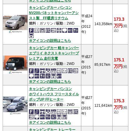
※アイコンの説明はこちら
キャンピングカー バンコン
NV200バネットキャンパーアシ
平成24
スト製 FF暖房リチウム
173.3
年
燃料
：ガソリン /
駆動
：2WD
143,358km
万円
(税
(2012
込)
年)
※アイコンの説明はこちら
キャンピングカー 軽キャンパー
エブリイ ネクストキャンパープ
平成27
レミアム 走行充電
175.1
年
燃料
：ガソリン /
駆動
：2WD
85,917km
万円
(税
(2015
込)
年)
※アイコンの説明はこちら
キャンピングカー バンコン
ホワイトハウス フリースタイル
平成27
ポップUP FFヒーター
175.3
年
燃料
：ガソリン /
駆動
：2WD
121,641km
万円
(税
(2015
込)
年)
※アイコンの説明はこちら
キャンピングカー トレーラー