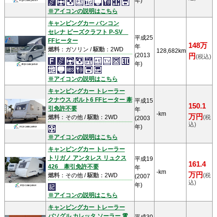
年)
※アイコンの説明はこちら
キャンピングカー バンコン
セレナ ピーズクラフト P-SV
平成25
FFヒーター
148万
年
燃料
：ガソリン /
駆動
：2WD
128,682km
(2013
円
(税込)
年)
※アイコンの説明はこちら
キャンピングカー トレーラー
クナウス ポルト6 FFヒーター 牽
平成15
150.1
引免許不要
年
-km
万円
燃料
：その他 /
駆動
：2WD
(税
(2003
込)
年)
※アイコンの説明はこちら
キャンピングカー トレーラー
トリガノ アンタレス リュクス
平成19
161.4
426 牽引免許不要
年
-km
万円
燃料
：その他 /
駆動
：2WD
(税
(2007
込)
年)
※アイコンの説明はこちら
キャンピングカー トレーラー
バソグル カレッタ ソーラー 電