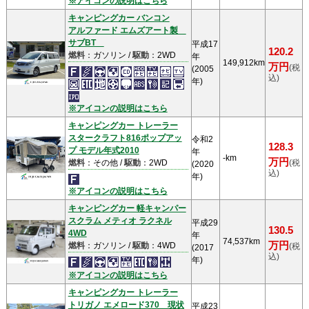
※アイコンの説明はこちら
キャンピングカー バンコン
アルファード エムズアート製
サブBT
平成17
120.2
燃料
：ガソリン /
駆動
：2WD
年
149,912km
万円
(税
(2005
込)
年)
※アイコンの説明はこちら
キャンピングカー トレーラー
スタークラフト816ポップアッ
令和2
128.3
プ モデル年式2010
年
-km
万円
燃料
：その他 /
駆動
：2WD
(税
(2020
込)
年)
※アイコンの説明はこちら
キャンピングカー 軽キャンパー
スクラム メティオ ラクネル
平成29
130.5
4WD
年
74,537km
万円
燃料
：ガソリン /
駆動
：4WD
(税
(2017
込)
年)
※アイコンの説明はこちら
キャンピングカー トレーラー
トリガノ エメロード370 現状
平成23