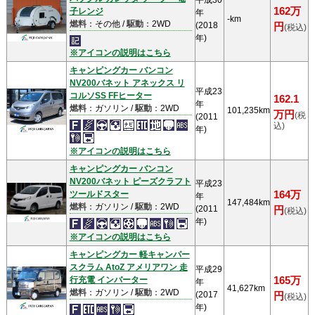
平成30
162万
子レンジ
年
-km
燃料
：その他 /
駆動
：2WD
(2018
円
(税込)
年)
※アイコンの説明はこちら
キャンピングカー バンコン
NV200バネット アネックス リ
平成23
コルソSS FFヒーター
162.1
年
燃料
：ガソリン /
駆動
：2WD
101,235km
万円
(税
(2011
込)
年)
※アイコンの説明はこちら
キャンピングカー バンコン
NV200バネット ピーズクラフト
平成23
ツールドスター
164万
年
147,484km
燃料
：ガソリン /
駆動
：2WD
(2011
円
(税込)
年)
※アイコンの説明はこちら
キャンピングカー 軽キャンパー
スクラム AtoZ アメリアワン 走
平成29
行充電 インバーター
165万
年
41,627km
燃料
：ガソリン /
駆動
：2WD
(2017
円
(税込)
年)