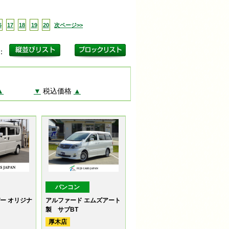
6
17
18
19
20
次ページ>>
更：
▲
▼
税込価格
▲
バンコン
パー オリジナ
アルファード エムズアート
製 サブBT
厚木店