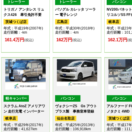
トレーラー
トレーラー
バンコン
トリガノ アンタレス リュ
バソグル カレッタ ソーラ
NV200バネッ
クス426 牽引免許不要
ー 電子レンジ
リコルソSS F
茨城つくば店
広島店
岐阜店
年式
：平成19年(2007年)
年式
：平成30年(2018年)
年式
：平成23年(
走行距離
：-km
走行距離
：-km
走行距離
：101,
161.4万円
162万円
162.1万円
(税込)
(税込)
(
軽キャンパー
バンコン
バンコン
スクラム AtoZ アメリアワ
ヴォクシーZS Gs アウト
アルファード FO
ン 走行充電 インバーター
プラス製 事務室車登録
ノタクミ 4WD
岐阜店
仙台名取店
茨城つくば店
年式
：平成29年(2017年)
年式
：平成25年(2013年)
年式
：平成17年(
走行距離
：41,627km
走行距離
：106,918km
走行距離
：111,