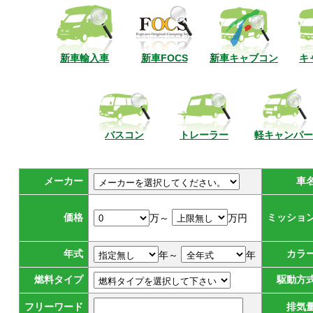
新車輸入車
新車FOCS
新車キャブコン
キ
バスコン
トレーラー
軽キャンパー
メーカー
車
価格
ミッショ
万～
万円
年式
カラ
年～
年
燃料タイプ
駆動方
フリーワード
排気