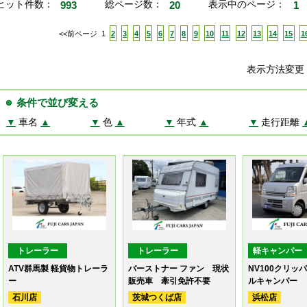
ヒット件数：
993
総ページ数：
20
表示中のページ：
1
<<前ページ
1
2
3
4
5
6
7
8
9
10
11
12
13
14
15
1
表示方法変
条件で並び変える
▼
車名
▲
▼
色
▲
▼
年式
▲
▼
走行距離
トレーラー
トレーラー
軽キャンパー
ATV群馬製 軽貨物トレーラ
バーストナー ファン 現状
NV100クリッ
ー
販売車 牽引免許不要
ルキャンパー
石川店
茨城つくば店
浜松店