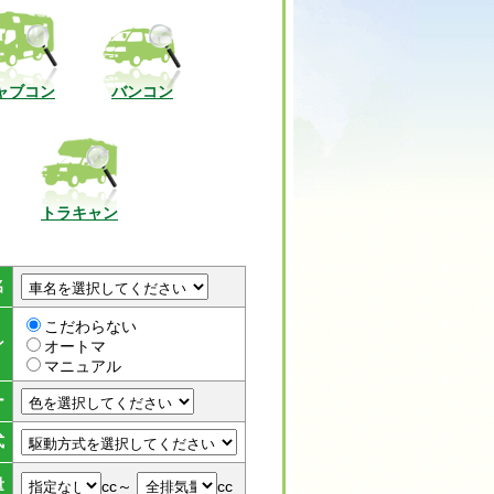
ャブコン
バンコン
トラキャン
名
こだわらない
ン
オートマ
マニュアル
ー
式
量
cc～
cc