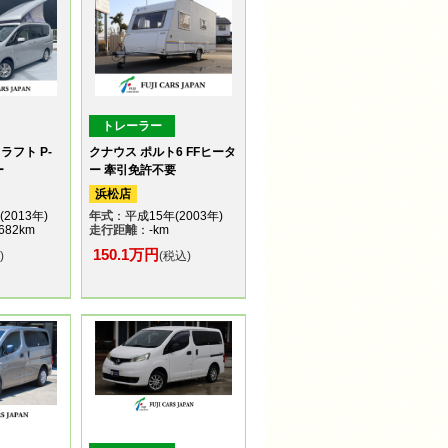
トレーラー
ラフト P-
クナウス ポルト6 FFヒータ
ー
ー 牽引免許不要
浜松店
2013年)
年式
：平成15年(2003年)
682km
走行距離
：-km
150.1万円
)
(税込)