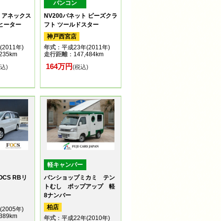
バンコン
ト アネックス
NV200バネット ピーズクラ
Fヒーター
フト ツールドスター
神戸西宮店
2011年)
年式
：平成23年(2011年)
235km
走行距離
：147,484km
164万円
税込)
(税込)
軽キャンパー
CS RBリ
バンショップミカミ テン
トむし ポップアップ 軽
8ナンバー
柏店
2005年)
389km
年式
：平成22年(2010年)