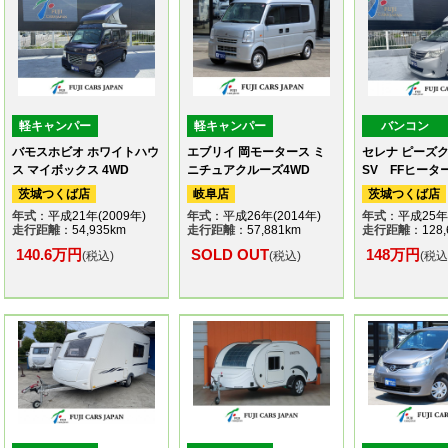
軽キャンパー
軽キャンパー
バンコン
バモスホビオ ホワイトハウ
エブリイ 岡モータース ミ
セレナ ピーズク
ス マイボックス 4WD
ニチュアクルーズ4WD
SV FFヒータ
茨城つくば店
岐阜店
茨城つくば店
年式
：平成21年(2009年)
年式
：平成26年(2014年)
年式
：平成25年(
走行距離
：54,935km
走行距離
：57,881km
走行距離
：128,
140.6万円
SOLD OUT
148万円
(税込)
(税込)
(税込