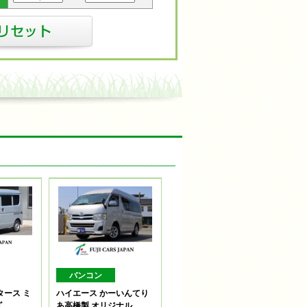
バンコン
タース ミ
ハイエース かーいんてり
ズ
あ高橋製 オリジナル