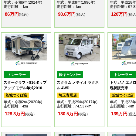
年式
：令和6年(2024年)
年式
：平成8年(1996年)
年式
：平成28年(
走行距離
：-km
走行距離
：-km
走行距離
：67,8
86万円
90.6万円
120万円
(税込)
(税込)
(税込
トレーラー
軽キャンパー
トレーラー
スタークラフト816ポップ
スクラム メティオ ラクネ
トリガノ エメ
アップ モデル年式2010
ル 4WD
現状販売車
茨城つくば店
埼玉寄居店
茨城つくば店
年式
：令和2年(2020年)
年式
：平成29年(2017年)
年式
：平成23年(
走行距離
：-km
走行距離
：74,537km
走行距離
：-km
128.3万円
130.5万円
139万円
(税込)
(税込)
(税込