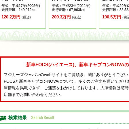
年式
：平成17年(2005年)
年式
：平成23年(2011年)
年式
：平成29年(2
走行距離
：149,912km
走行距離
：67,963km
走行距離
：38,58
120.2万円
209.3万円
190.5万円
(税込)
(税込)
(税
新車FOCS(ハイエース)、新車キャブコンNOV
フジカーズジャパンのwebサイトをご覧頂き、誠にありがとうござ
FOCSと新車キャブコンNOVAについて、多くのご注文を頂いており
庫情報を掲載できず、ご迷惑をおかけしております。入庫情報は随時
店舗までお問い合わせください。
Search Result
検索結果