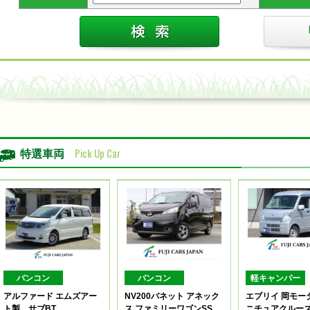
Pick Up Car
特選車両
バンコン
バンコン
軽キャンパー
アルファード エムズアー
NV200バネット アネック
エブリイ 岡モー
ト製 サブBT
ス ファミリーワゴンSS
ニチュアクルー