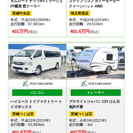
カムロード ナッツRVミラージュ
ステップワゴン カトーモーター
FF暖房 窓クーラー
クイーンハット 4WD
茨城中央店
埼玉寄居店
年式
：平成20年(2008年)
年式
：平成30年(2018年)
走行距離
：87,981km
走行距離
：28,510km
401万円
401.4万円
(税込)
(税込)
バンコン
トレーラー
ハイエース トイファクトリー ト
プロライトジャパン 12V けん引
イズボックス
免許不要
茨城つくば店
茨城つくば店
年式
：平成22年(2010年)
年式
：令和3年(2021年)
走行距離
：63,868km
走行距離
：-km
401.8万円
402万円
(税込)
(税込)