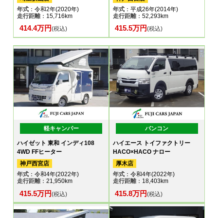
年式
：令和2年(2020年)
年式
：平成26年(2014年)
走行距離
：15,716km
走行距離
：52,293km
414.4万円
415.5万円
(税込)
(税込)
軽キャンパー
バンコン
ハイゼット 東和 インディ108
ハイエース トイファクトリー
4WD FFヒーター
HACO×HACO ナロー
神戸西宮店
厚木店
年式
：令和4年(2022年)
年式
：令和4年(2022年)
走行距離
：21,950km
走行距離
：18,403km
415.5万円
415.8万円
(税込)
(税込)