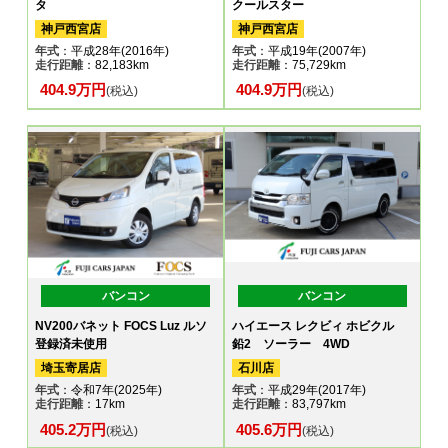
タ
クールスター
神戸西宮店
神戸西宮店
年式
：平成28年(2016年)
年式
：平成19年(2007年)
走行距離
：82,183km
走行距離
：75,729km
404.9万円
404.9万円
(税込)
(税込)
バンコン
バンコン
NV200バネット FOCS Luz ルソ
ハイエース レクビィ ホビクル
登録済未使用
鉛2 ソーラー 4WD
埼玉寄居店
石川店
年式
：令和7年(2025年)
年式
：平成29年(2017年)
走行距離
：17km
走行距離
：83,797km
405.2万円
405.6万円
(税込)
(税込)