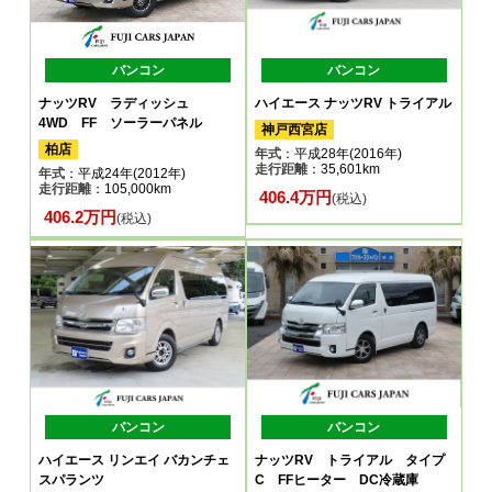
バンコン
バンコン
ナッツRV ラディッシュ
ハイエース ナッツRV トライアル
4WD FF ソーラーパネル
神戸西宮店
柏店
年式
：平成28年(2016年)
走行距離
：35,601km
年式
：平成24年(2012年)
走行距離
：105,000km
406.4万円
(税込)
406.2万円
(税込)
バンコン
バンコン
ハイエース リンエイ バカンチェ
ナッツRV トライアル タイプ
スパランツ
C FFヒーター DC冷蔵庫