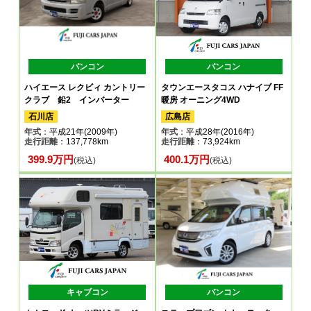
バンコン
バンコン
ハイエース レクビィ カントリー
タウンエースタコス ハナイブ FF
クラブ 鉛2 インバーター
暖房 オーニング4WD
石川店
広島店
年式
：平成21年(2009年)
年式
：平成28年(2016年)
走行距離
：137,778km
走行距離
：73,924km
399.9万円
400.1万円
(税込)
(税込)
キャブコン
バンコン