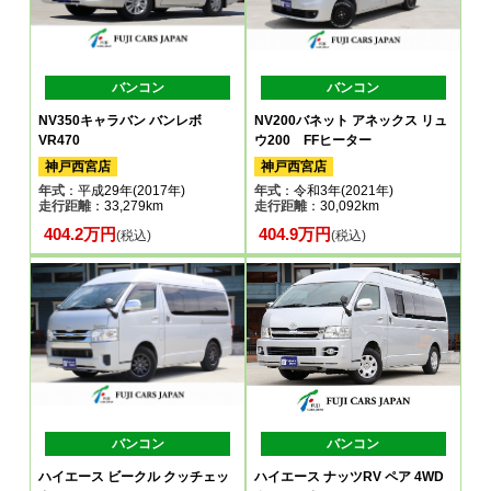
バンコン
バンコン
NV350キャラバン バンレボ
NV200バネット アネックス リュ
VR470
ウ200 FFヒーター
神戸西宮店
神戸西宮店
年式
：平成29年(2017年)
年式
：令和3年(2021年)
走行距離
：33,279km
走行距離
：30,092km
404.2万円
404.9万円
(税込)
(税込)
バンコン
バンコン
ハイエース ビークル クッチェッ
ハイエース ナッツRV ペア 4WD