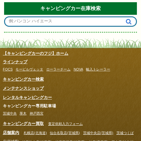
キャンピングカー在庫検索
【キャンピングカーのフジ】ホーム
ラインナップ
FOCS
モービルヴェッタ
ローラーチーム
NOVA
輸入トレーラー
キャンピングカー検索
メンテナンスショップ
レンタルキャンピングカー
キャンピングカー専用駐車場
茨城中央
厚木
神戸西宮
キャンピングカー買取
査定依頼入力フォーム
店舗案内
札幌店(北海道)
仙台名取店(宮城県)
茨城中央店(茨城県)
茨城つくば