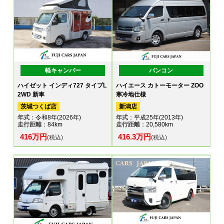
軽キャンパー
バンコン
ハイゼット インディ727 タイプL
ハイエース カトーモーター ZOO
2WD 新車
寒冷地仕様
茨城つくば店
新潟店
年式
：令和8年(2026年)
年式
：平成25年(2013年)
走行距離
：84km
走行距離
：20,580km
416万円
416.3万円
(税込)
(税込)