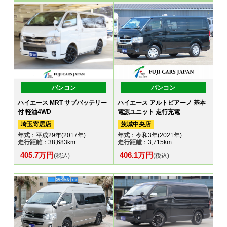
バンコン
バンコン
ハイエース MRT サブバッテリー
ハイエース アルトピアーノ 基本
付 軽油4WD
電源ユニット 走行充電
埼玉寄居店
茨城中央店
年式
：平成29年(2017年)
年式
：令和3年(2021年)
走行距離
：38,683km
走行距離
：3,715km
405.7万円
406.1万円
(税込)
(税込)