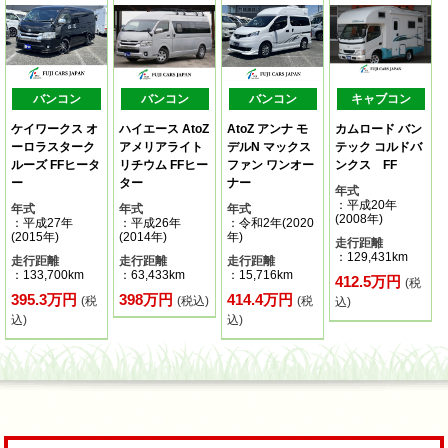
バンコン
バンコン
バンコン
キャブコン
ケイワークス オ
ハイエース AtoZ
AtoZ アンナ モ
カムロード バン
ーロラスターク
アメリアライト
デルN マックス
テック コルドバ
ルーズ FFヒータ
リチウム FFヒー
ファン ワンオー
ンクス FF
ー
ター
ナー
年式
：平成20年
年式
年式
年式
(2008年)
：平成27年
：平成26年
：令和2年(2020
(2015年)
(2014年)
年)
走行距離
：129,431km
走行距離
走行距離
走行距離
：133,700km
：63,433km
：15,716km
412.5万円
(税
395.3万円
398万円
414.4万円
(税
(税込)
(税
込)
込)
込)