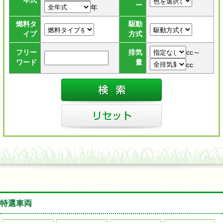
年式
ー
年
燃料タ
駆動
イプ
方式
cc～
フリー
排気
ワード
量
cc
特選車両