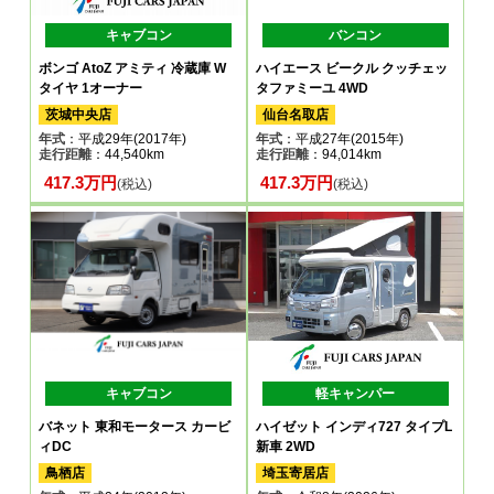
キャブコン
バンコン
ボンゴ AtoZ アミティ 冷蔵庫 W
ハイエース ビークル クッチェッ
タイヤ 1オーナー
タファミーユ 4WD
茨城中央店
仙台名取店
年式
：平成29年(2017年)
年式
：平成27年(2015年)
走行距離
：44,540km
走行距離
：94,014km
417.3万円
417.3万円
(税込)
(税込)
キャブコン
軽キャンパー
バネット 東和モータース カービ
ハイゼット インディ727 タイプL
ィDC
新車 2WD
鳥栖店
埼玉寄居店