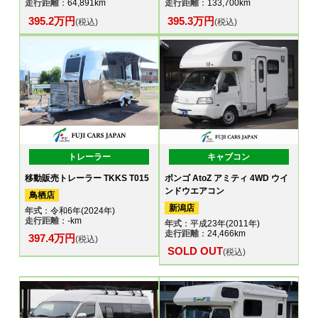
走行距離
：64,891km
走行距離
：133,700km
395.2万円
395.3万円
(税込)
(税込)
トレーラー
キャブコン
移動販売トレーラー TKKS T015
ボンゴ AtoZ アミティ 4WD ウイ
ンドウエアコン
鳥栖店
新潟店
年式
：令和6年(2024年)
走行距離
：-km
年式
：平成23年(2011年)
走行距離
：24,466km
397.4万円
(税込)
SOLD OUT
(税込)