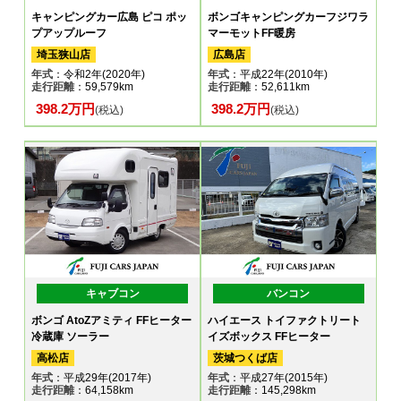
キャンピングカー広島 ピコ ポッ
ボンゴキャンピングカーフジワラ
プアップルーフ
マーモットFF暖房
埼玉狭山店
広島店
年式
：令和2年(2020年)
年式
：平成22年(2010年)
走行距離
：59,579km
走行距離
：52,611km
398.2万円
398.2万円
(税込)
(税込)
キャブコン
バンコン
ボンゴ AtoZアミティ FFヒーター
ハイエース トイファクトリート
冷蔵庫 ソーラー
イズボックス FFヒーター
高松店
茨城つくば店
年式
：平成29年(2017年)
年式
：平成27年(2015年)
走行距離
：64,158km
走行距離
：145,298km