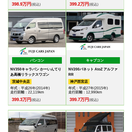
398.9万円
399.2万円
(税込)
(税込)
バンコン
キャブコン
NV350キャラバン かーいんてり
NV200バネット AtoZ アルファ
あ高橋リラックスワゴン
RR
茨城中央店
神戸西宮店
年式
：平成26年(2014年)
年式
：平成27年(2015年)
走行距離
：22,119km
走行距離
：12,990km
399.3万円
399.7万円
(税込)
(税込)