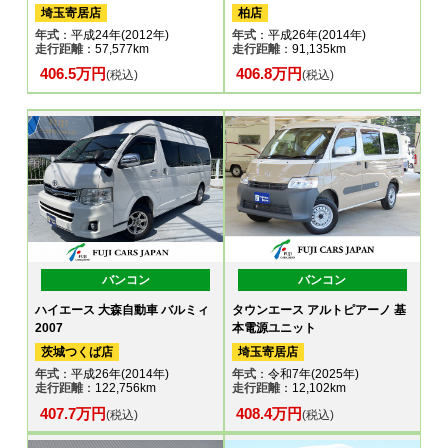
埼玉寄居店
柏店
年式
：平成24年(2012年)
年式
：平成26年(2014年)
走行距離
：57,577km
走行距離
：91,135km
406.5万円
406.8万円
(税込)
(税込)
バンコン
バンコン
ハイエース 大森自動車 バルミィ
タウンエース アルトピアーノ 基
2007
本電源ユニット
茨城つくば店
埼玉寄居店
年式
：平成26年(2014年)
年式
：令和7年(2025年)
走行距離
：122,756km
走行距離
：12,102km
407.7万円
408.4万円
(税込)
(税込)