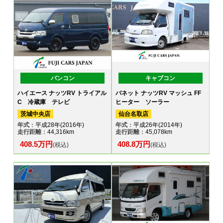
バンコン
キャブコン
ハイエース ナッツRV トライアル
バネット ナッツRV マッシュ FF
C 冷蔵庫 テレビ
ヒーター ソーラー
茨城中央店
仙台名取店
年式
：平成28年(2016年)
年式
：平成26年(2014年)
走行距離
：44,316km
走行距離
：45,078km
408.5万円
408.8万円
(税込)
(税込)