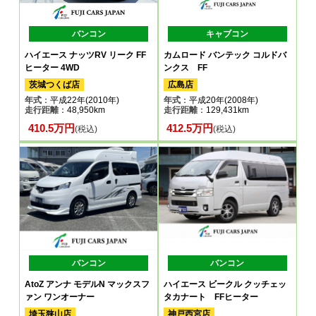
バンコン
キャブコン
ハイエース ナッツRV リーク FF
カムロード バンテック コルドバ
ヒーター 4WD
ンクス FF
茨城つくば店
広島店
年式
：平成22年(2010年)
年式
：平成20年(2008年)
走行距離
：48,950km
走行距離
：129,431km
410.5万円
412.5万円
(税込)
(税込)
バンコン
バンコン
AtoZ アンナ モデルN マックスフ
ハイエース ビークル クッチェッ
ァン ワンオーナー
タカナート FFヒーター
埼玉狭山店
神戸西宮店