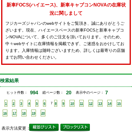
新車FOCS(ハイエース)、新車キャブコンNOVAの在庫状
況に関しまして
フジカーズジャパンのwebサイトをご覧頂き、誠にありがとうご
ざいます。現在、ハイエースベースの新車FOCSと新車キャブコ
ンNOVAについて、多くのご注文を頂いております。そのため、
中々webサイトに在庫情報を掲載できず、ご迷惑をおかけしてお
ります。入庫情報は随時ございますため、詳しくは最寄りの店舗
までお問い合わせください。
検索結果
994
20
7
ヒット件数：
総ページ数：
表示中のページ：
1
2
3
4
5
6
7
8
9
10
11
12
13
14
15
16
17
18
19
20
表示方法変更：