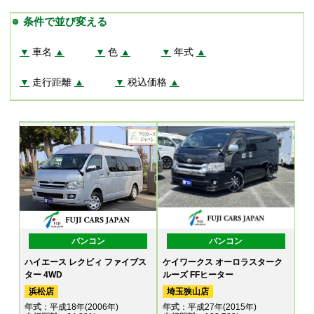
条件で並び変える
▼
車名
▲
▼
色
▲
▼
年式
▲
▼
走行距離
▲
▼
税込価格
▲
バンコン
バンコン
ハイエース レクビィ ファイブス
ケイワークス オーロラスターク
ター 4WD
ルーズ FFヒーター
浜松店
埼玉狭山店
年式
：平成18年(2006年)
年式
：平成27年(2015年)