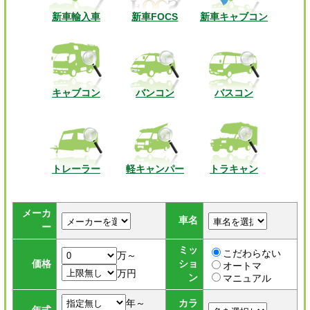
新車輸入車
新車FOCS
新車キャブコン
キャブコン
バンコン
バスコン
トレーラー
軽キャンパー
トラキャン
メーカ
車名
ー
ミッ
こだわらない
万～
価格
ショ
オートマ
万円
ン
マニュアル
年～
カラ