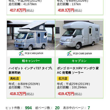
年式
：平成24年(2012年)
年式
：令和8年(2026年)
走行距離
：41,679km
走行距離
：137km
417.8万円
418.3万円
(税込)
(税込)
軽キャンパー
キャブコン
ハイゼット インディ727 タイプL
ボンゴ ロータスRV マンボウ 家
新車即納
AC 発電機 ソーラー
高松店
石川店
年式
：令和8年(2026年)
年式
：平成25年(2013年)
走行距離
：77km
走行距離
：100,294km
418.3万円
419.4万円
(税込)
(税込)
994
20
7
ヒット件数：
総ページ数：
表示中のページ：