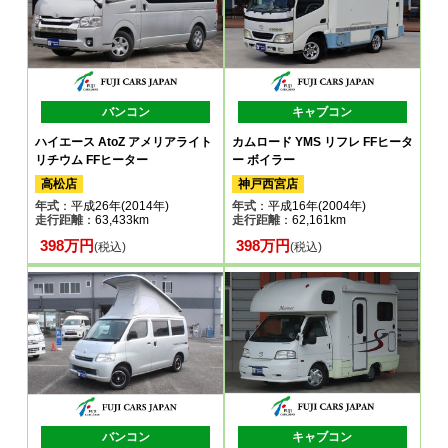
バンコン
キャブコン
ハイエース AtoZ アメリアライト
カムロード YMS リフレ FFヒータ
リチウム FFヒーター
ー ボイラー
高松店
神戸西宮店
年式
：平成26年(2014年)
年式
：平成16年(2004年)
走行距離
：63,433km
走行距離
：62,161km
398万円
398万円
(税込)
(税込)
バンコン
キャブコン