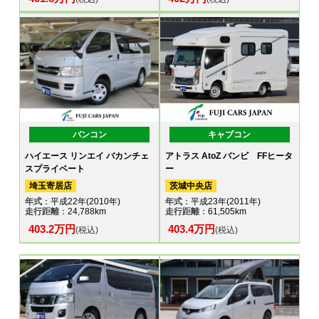
バンコン
キャブコン
ハイエース リンエイ バカンチェ
アトラス AtoZ バンビ FFヒータ
スプライベート
ー
埼玉寄居店
茨城中央店
年式
：平成22年(2010年)
年式
：平成23年(2011年)
走行距離
：24,788km
走行距離
：61,505km
403.2万円
403.4万円
(税込)
(税込)