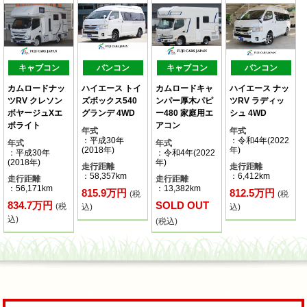
キャブコン
バンコン
キャブコン
バンコン
カムロードナッ
ハイエース トイ
カムロードキャ
ハイエース ナッ
ツRV クレソン
ズボックス540
ンパー厚木パピ
ツRV ラディッ
ボヤージュXエ
グランデ 4WD
ー480 家庭用エ
シュ 4WD
ボライト
アコン
年式
年式
：平成30年
：令和4年(2022
年式
年式
(2018年)
年)
：平成30年
：令和4年(2022
(2018年)
年)
走行距離
走行距離
：58,357km
：6,412km
走行距離
走行距離
：56,171km
：13,382km
815.9万円
812.5万円
(税
(税
834.7万円
SOLD OUT
(税
込)
込)
込)
(税込)