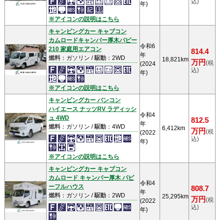
込)
年)
※アイコンの説明はこちら
キャンピングカー キャブコン
カムロードキャンパー厚木パピー
令和6
210 家庭用エアコン
814.4
年
燃料
：ガソリン /
駆動
：2WD
18,821km
万円
(税
(2024
込)
年)
※アイコンの説明はこちら
キャンピングカー バンコン
ハイエース ナッツRV ラディッシ
令和4
ュ 4WD
812.5
年
燃料
：ガソリン /
駆動
：4WD
6,412km
万円
(税
(2022
込)
年)
※アイコンの説明はこちら
キャンピングカー キャブコン
カムロード キャンパー厚木 パピ
令和4
ーフルハウス
808.7
年
燃料
：ガソリン /
駆動
：2WD
25,295km
万円
(税
(2022
込)
年)