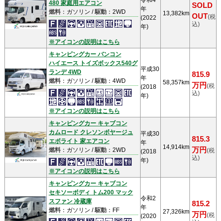
令和4
480 家庭用エアコン
SOLD
年
燃料
：ガソリン /
駆動
：2WD
13,382km
OUT
(税
(2022
込)
年)
※アイコンの説明はこちら
キャンピングカー バンコン
ハイエース トイズボックス540グ
平成30
ランデ 4WD
815.9
年
燃料
：ガソリン /
駆動
：4WD
58,357km
万円
(税
(2018
込)
年)
※アイコンの説明はこちら
キャンピングカー キャブコン
カムロード クレソンボヤージュ
平成30
815.3
エボライト 家エアコン
年
14,914km
万円
燃料
：ガソリン /
駆動
：2WD
(税
(2018
込)
年)
※アイコンの説明はこちら
キャンピングカー キャブコン
セキソーボディ トム200 マック
令和2
スファン 冷蔵庫
815.2
年
燃料
：ガソリン /
駆動
：FF
27,326km
万円
(税
(2020