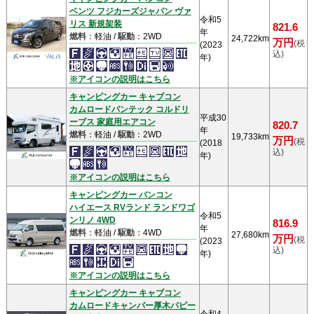
ベンツ フジカーズジャパン ヴァ
令和5
リス 新規架装
821.6
年
燃料
：軽油 /
駆動
：2WD
24,722km
万円
(税
(2023
込)
年)
※アイコンの説明はこちら
キャンピングカー キャブコン
カムロードバンテック コルドリ
平成30
ーブス 家庭用エアコン
820.7
年
燃料
：軽油 /
駆動
：2WD
19,733km
万円
(税
(2018
込)
年)
※アイコンの説明はこちら
キャンピングカー バンコン
ハイエース RVランド ランドワゴ
令和5
ンリノ 4WD
816.9
年
燃料
：軽油 /
駆動
：4WD
27,680km
万円
(税
(2023
込)
年)
※アイコンの説明はこちら
キャンピングカー キャブコン
カムロードキャンパー厚木パピー