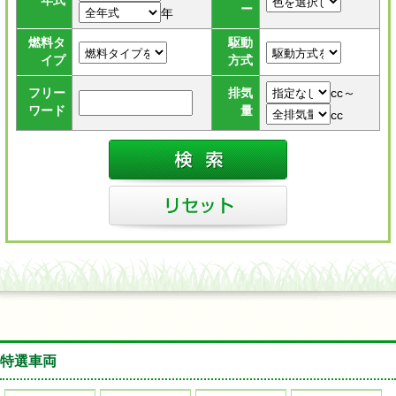
年式
ー
年
燃料タ
駆動
イプ
方式
cc～
フリー
排気
ワード
量
cc
特選車両