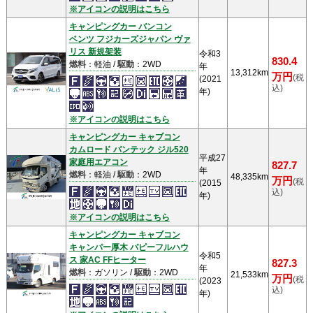
※アイコンの説明はこちら
キャンピングカー バンコン
ベンツ フジカーズジャパン ヴァ
リス 新規架装
令和3
830.4
燃料
：軽油 /
駆動
：2WD
年
13,312km
万円
(税
(2021
込)
年)
※アイコンの説明はこちら
キャンピングカー キャブコン
カムロード バンテック ジル520
平成27
家庭用エアコン
827.7
年
燃料
：軽油 /
駆動
：2WD
48,335km
万円
(税
(2015
込)
年)
※アイコンの説明はこちら
キャンピングカー キャブコン
キャンパー厚木 パピーフルハウ
令和5
ス 家AC FFヒーター
827.3
年
燃料
：ガソリン /
駆動
：2WD
21,533km
万円
(税
(2023
込)
年)