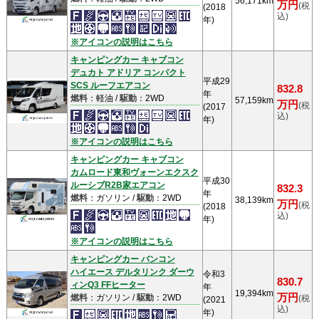
56,171km
万円
(税
(2018
込)
年)
※アイコンの説明はこちら
キャンピングカー キャブコン
デュカト アドリア コンパクト
平成29
SCS ルーフエアコン
832.8
年
燃料
：軽油 /
駆動
：2WD
57,159km
万円
(税
(2017
込)
年)
※アイコンの説明はこちら
キャンピングカー キャブコン
カムロード東和ヴォーンエクスク
平成30
ルーシブR2B家エアコン
832.3
年
燃料
：ガソリン /
駆動
：2WD
38,139km
万円
(税
(2018
込)
年)
※アイコンの説明はこちら
キャンピングカー バンコン
ハイエース デルタリンク ダーウ
令和3
830.7
ィンQ3 FFヒーター
年
19,394km
万円
燃料
：ガソリン /
駆動
：2WD
(税
(2021
込)
年)