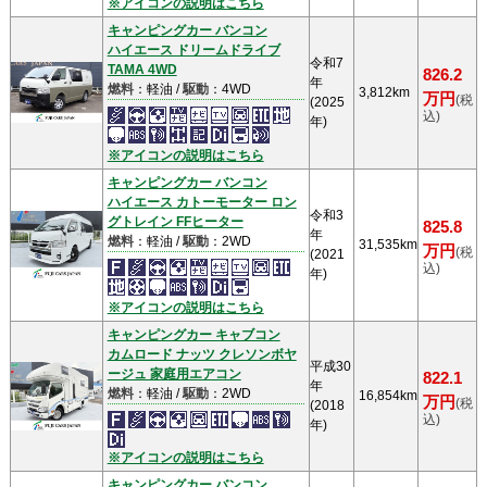
※アイコンの説明はこちら
キャンピングカー バンコン
ハイエース ドリームドライブ
令和7
TAMA 4WD
826.2
年
燃料
：軽油 /
駆動
：4WD
3,812km
万円
(税
(2025
込)
年)
※アイコンの説明はこちら
キャンピングカー バンコン
ハイエース カトーモーター ロン
令和3
グトレイン FFヒーター
825.8
年
燃料
：軽油 /
駆動
：2WD
31,535km
万円
(税
(2021
込)
年)
※アイコンの説明はこちら
キャンピングカー キャブコン
カムロード ナッツ クレソンボヤ
平成30
ージュ 家庭用エアコン
822.1
年
燃料
：軽油 /
駆動
：2WD
16,854km
万円
(税
(2018
込)
年)
※アイコンの説明はこちら
キャンピングカー バンコン