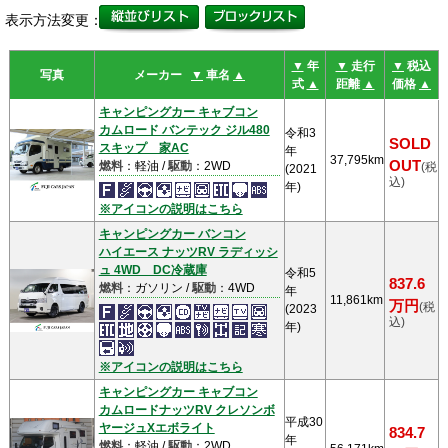
表示方法変更：
▼
年
▼
走行
▼
税込
写真
メーカー
▼
車名
▲
式
▲
距離
▲
価格
▲
キャンピングカー キャブコン
カムロード バンテック ジル480
令和3
SOLD
スキップ 家AC
年
37,795km
OUT
燃料
：軽油 /
駆動
：2WD
(税
(2021
込)
年)
※アイコンの説明はこちら
キャンピングカー バンコン
ハイエース ナッツRV ラディッシ
ュ 4WD DC冷蔵庫
令和5
837.6
燃料
：ガソリン /
駆動
：4WD
年
11,861km
万円
(税
(2023
込)
年)
※アイコンの説明はこちら
キャンピングカー キャブコン
カムロードナッツRV クレソンボ
平成30
ヤージュXエボライト
834.7
年
燃料
：軽油 /
駆動
：2WD