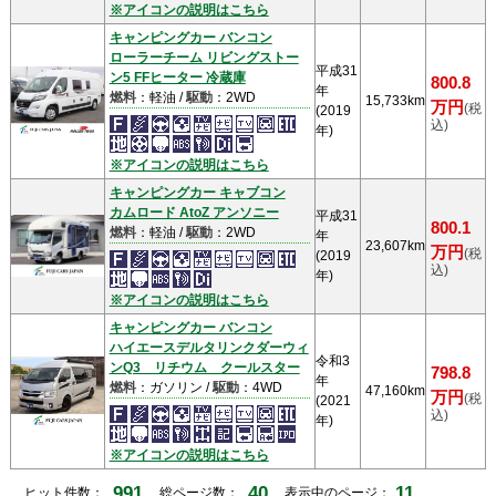
※アイコンの説明はこちら
キャンピングカー バンコン
ローラーチーム リビングストー
平成31
ン5 FFヒーター 冷蔵庫
800.8
年
燃料
：軽油 /
駆動
：2WD
15,733km
万円
(税
(2019
込)
年)
※アイコンの説明はこちら
キャンピングカー キャブコン
カムロード AtoZ アンソニー
平成31
800.1
燃料
：軽油 /
駆動
：2WD
年
23,607km
万円
(税
(2019
込)
年)
※アイコンの説明はこちら
キャンピングカー バンコン
ハイエースデルタリンクダーウィ
令和3
ンQ3 リチウム クールスター
798.8
年
燃料
：ガソリン /
駆動
：4WD
47,160km
万円
(税
(2021
込)
年)
※アイコンの説明はこちら
991
40
11
ヒット件数：
総ページ数：
表示中のページ：