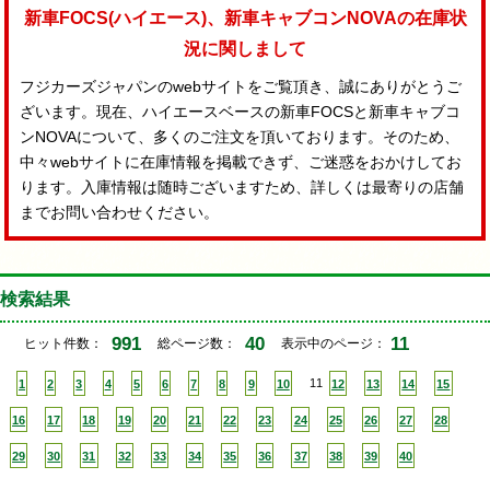
新車FOCS(ハイエース)、新車キャブコンNOVAの在庫状
況に関しまして
フジカーズジャパンのwebサイトをご覧頂き、誠にありがとうご
ざいます。現在、ハイエースベースの新車FOCSと新車キャブコ
ンNOVAについて、多くのご注文を頂いております。そのため、
中々webサイトに在庫情報を掲載できず、ご迷惑をおかけしてお
ります。入庫情報は随時ございますため、詳しくは最寄りの店舗
までお問い合わせください。
検索結果
991
40
11
ヒット件数：
総ページ数：
表示中のページ：
1
2
3
4
5
6
7
8
9
10
11
12
13
14
15
16
17
18
19
20
21
22
23
24
25
26
27
28
29
30
31
32
33
34
35
36
37
38
39
40