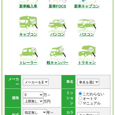
新車輸入車
新車FOCS
新車キャブコン
キャブコン
バンコン
バスコン
トレーラー
軽キャンパー
トラキャン
メーカ
車名
ー
ミッ
こだわらない
万～
価格
ショ
オートマ
万円
ン
マニュアル
年～
カラ