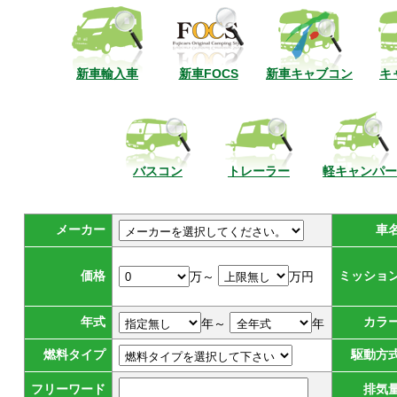
新車輸入車
新車FOCS
新車キャブコン
キ
バスコン
トレーラー
軽キャンパー
メーカー
車
価格
ミッショ
万～
万円
年式
カラ
年～
年
燃料タイプ
駆動方
フリーワード
排気