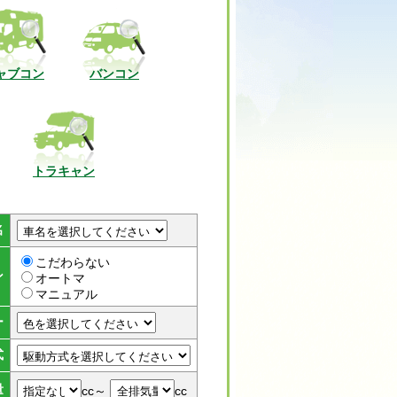
ャブコン
バンコン
トラキャン
名
こだわらない
ン
オートマ
マニュアル
ー
式
量
cc～
cc