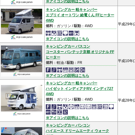
※アイコンの説明はこちら
キャンピングカー 軽キャンパー
エブリイ オートワン 給電くん FFヒーター
4WD
平成29年(
燃料
：ガソリン /
駆動
：4WD
※アイコンの説明はこちら
キャンピングカー バスコン
コースター バンテック京都 オリジナル FF
ヒーター
平成10年(
燃料
：軽油 /
駆動
：FR
※アイコンの説明はこちら
キャンピングカー 軽キャンパー
ハイゼット インディアナRV インディ727
4WD
燃料
：ガソリン /
駆動
：4WD
平成28年(
※アイコンの説明はこちら
キャンピングカー バンコン
ハイエース ドリームエーティ ウォーク