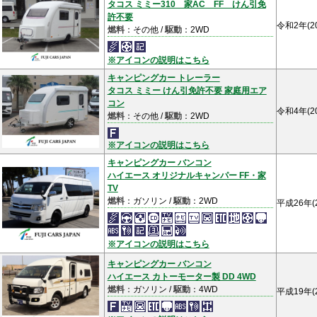
タコス ミミー310 家AC FF けん引免
許不要
令和2年(2
燃料
：その他 /
駆動
：2WD
※アイコンの説明はこちら
キャンピングカー トレーラー
タコス ミミー けん引免許不要 家庭用エア
コン
令和4年(2
燃料
：その他 /
駆動
：2WD
※アイコンの説明はこちら
キャンピングカー バンコン
ハイエース オリジナルキャンパー FF・家
TV
燃料
：ガソリン /
駆動
：2WD
平成26年(
※アイコンの説明はこちら
キャンピングカー バンコン
ハイエース カトーモーター製 DD 4WD
燃料
：ガソリン /
駆動
：4WD
平成19年(