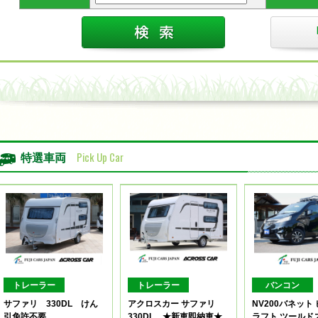
Pick Up Car
特選車両
トレーラー
トレーラー
バンコン
サファリ 330DL けん
アクロスカー サファリ
NV200バネット
引免許不要
330DL ★新車即納車★
ラフト ツールド