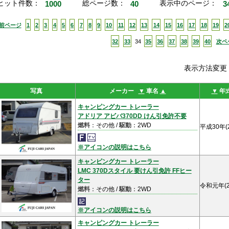
ヒット件数：
1000
総ページ数：
40
表示中のページ：
3
<前ページ
1
2
3
4
5
6
7
8
9
10
11
12
13
14
15
16
17
18
19
2
32
33
34
35
36
37
38
39
40
次ペ
表示方法変
写真
メーカー
▼
車名
▲
▼
年
キャンピングカー トレーラー
アドリア アビバ370DD けん引免許不要
燃料
：その他 /
駆動
：2WD
平成30年(
※アイコンの説明はこちら
キャンピングカー トレーラー
LMC 370Dスタイル 要けん引免許 FFヒー
ター
令和元年(2
燃料
：その他 /
駆動
：2WD
※アイコンの説明はこちら
キャンピングカー トレーラー