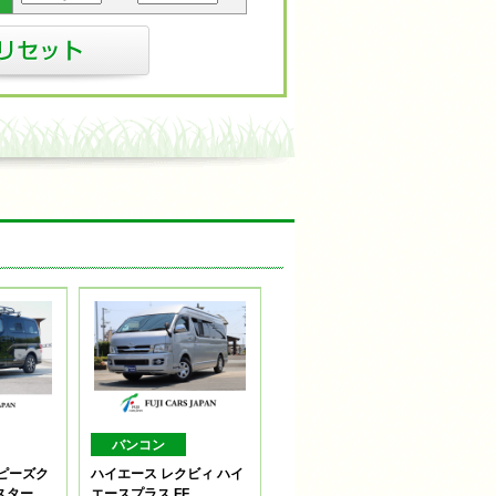
バンコン
 ピーズク
ハイエース レクビィ ハイ
スター
エースプラス FF