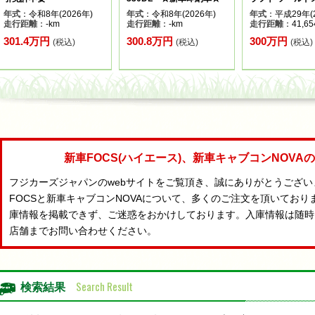
年式
：令和8年(2026年)
年式
：令和8年(2026年)
年式
：平成29年(2
走行距離
：-km
走行距離
：-km
走行距離
：41,65
301.4万円
300.8万円
300万円
(税込)
(税込)
(税込)
新車FOCS(ハイエース)、新車キャブコンNOV
フジカーズジャパンのwebサイトをご覧頂き、誠にありがとうござ
FOCSと新車キャブコンNOVAについて、多くのご注文を頂いており
庫情報を掲載できず、ご迷惑をおかけしております。入庫情報は随時
店舗までお問い合わせください。
Search Result
検索結果