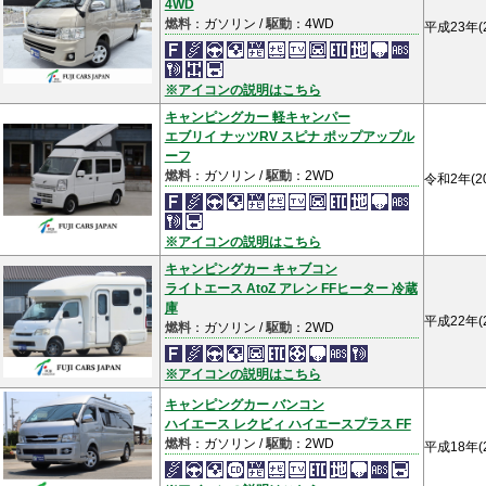
4WD
燃料
：ガソリン /
駆動
：4WD
平成23年(
※アイコンの説明はこちら
キャンピングカー 軽キャンパー
エブリイ ナッツRV スピナ ポップアップル
ーフ
燃料
：ガソリン /
駆動
：2WD
令和2年(2
※アイコンの説明はこちら
キャンピングカー キャブコン
ライトエース AtoZ アレン FFヒーター 冷蔵
庫
平成22年(
燃料
：ガソリン /
駆動
：2WD
※アイコンの説明はこちら
キャンピングカー バンコン
ハイエース レクビィ ハイエースプラス FF
燃料
：ガソリン /
駆動
：2WD
平成18年(