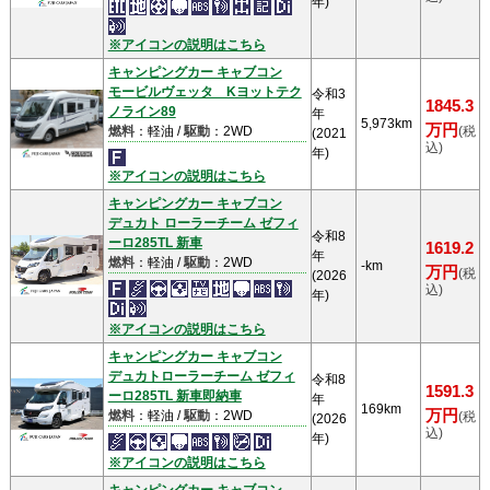
年)
※アイコンの説明はこちら
キャンピングカー キャブコン
モービルヴェッタ Kヨットテク
令和3
1845.3
ノライン89
年
5,973km
万円
燃料
：軽油 /
駆動
：2WD
(税
(2021
込)
年)
※アイコンの説明はこちら
キャンピングカー キャブコン
デュカト ローラーチーム ゼフィ
令和8
ーロ285TL 新車
1619.2
年
燃料
：軽油 /
駆動
：2WD
-km
万円
(税
(2026
込)
年)
※アイコンの説明はこちら
キャンピングカー キャブコン
デュカトローラーチーム ゼフィ
令和8
1591.3
ーロ285TL 新車即納車
年
169km
万円
燃料
：軽油 /
駆動
：2WD
(税
(2026
込)
年)
※アイコンの説明はこちら