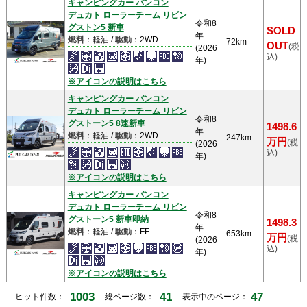
キャンピングカー バンコン
デュカト ローラーチーム リビン
令和8
グストン5 新車
SOLD
年
燃料
：軽油 /
駆動
：2WD
72km
OUT
(税
(2026
込)
年)
※アイコンの説明はこちら
キャンピングカー バンコン
デュカト ローラーチーム リビン
令和8
グストーン5 8速新車
1498.6
年
燃料
：軽油 /
駆動
：2WD
247km
万円
(税
(2026
込)
年)
※アイコンの説明はこちら
キャンピングカー バンコン
デュカト ローラーチーム リビン
令和8
グストーン5 新車即納
1498.3
年
燃料
：軽油 /
駆動
：FF
653km
万円
(税
(2026
込)
年)
※アイコンの説明はこちら
1003
41
47
ヒット件数：
総ページ数：
表示中のページ：