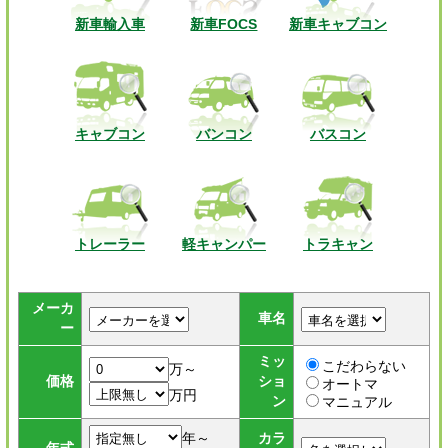
新車輸入車
新車FOCS
新車キャブコン
キャブコン
バンコン
バスコン
トレーラー
軽キャンパー
トラキャン
メーカ
車名
ー
ミッ
こだわらない
万～
価格
ショ
オートマ
万円
ン
マニュアル
年～
カラ