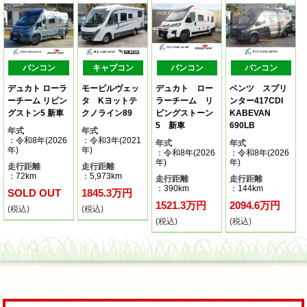
バンコン
キャブコン
バンコン
バンコン
デュカト ローラ
モービルヴェッ
デュカト ロー
ベンツ スプリ
ーチーム リビン
タ Kヨットテ
ラーチーム リ
ンター417CDI
グストン5 新車
クノライン89
ビングストーン
KABEVAN
5 新車
690LB
年式
年式
：令和8年(2026
：令和3年(2021
年式
年式
年)
年)
：令和8年(2026
：令和8年(2026
年)
年)
走行距離
走行距離
：72km
：5,973km
走行距離
走行距離
：390km
：144km
SOLD OUT
1845.3万円
1521.3万円
2094.6万円
(税込)
(税込)
(税込)
(税込)