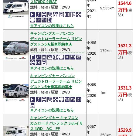
令和3
ス670DC 9速AT
1544.6
年
燃料
：軽油 /
駆動
：2WD
9,535km
万円
(税
(2021
込)
年)
※アイコンの説明はこちら
キャンピングカー バンコン
デュカトローラーチーム リビン
令和8
グストン5★新車即納車★
1531.3
年
燃料
：軽油 /
駆動
：2WD
179km
万円
(税
(2026
込)
年)
※アイコンの説明はこちら
キャンピングカー バンコン
デュカトローラーチーム リビン
令和8
グストン5★新車即納車★
1531.3
年
燃料
：軽油 /
駆動
：2WD
-km
万円
(税
(2026
込)
年)
※アイコンの説明はこちら
キャンピングカー キャブコン
カムロード バンテック ジルイリ
令和7
ス 4WD AC FF
1529.9
年
燃料
：軽油 /
駆動
：4WD
258km