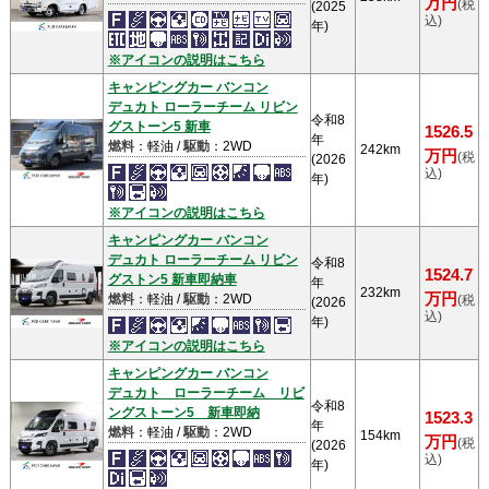
万円
(税
(2025
込)
年)
※アイコンの説明はこちら
キャンピングカー バンコン
デュカト ローラーチーム リビン
令和8
グストーン5 新車
1526.5
年
燃料
：軽油 /
駆動
：2WD
242km
万円
(税
(2026
込)
年)
※アイコンの説明はこちら
キャンピングカー バンコン
デュカト ローラーチーム リビン
令和8
1524.7
グストン5 新車即納車
年
232km
万円
燃料
：軽油 /
駆動
：2WD
(税
(2026
込)
年)
※アイコンの説明はこちら
キャンピングカー バンコン
デュカト ローラーチーム リビ
令和8
ングストーン5 新車即納
1523.3
年
燃料
：軽油 /
駆動
：2WD
154km
万円
(税
(2026
込)
年)