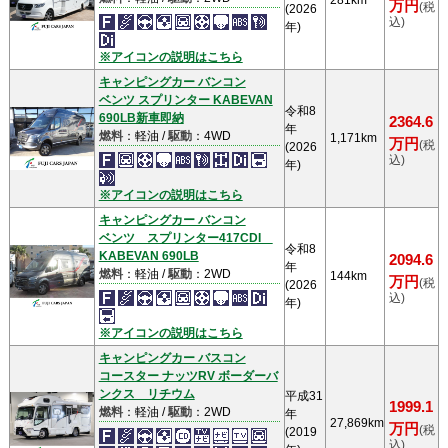
281km
万円
(税
(2026
込)
年)
※アイコンの説明はこちら
キャンピングカー バンコン
ベンツ スプリンター KABEVAN
令和8
690LB新車即納
2364.6
年
燃料
：軽油 /
駆動
：4WD
1,171km
万円
(税
(2026
込)
年)
※アイコンの説明はこちら
キャンピングカー バンコン
ベンツ スプリンター417CDI
令和8
KABEVAN 690LB
2094.6
年
燃料
：軽油 /
駆動
：2WD
144km
万円
(税
(2026
込)
年)
※アイコンの説明はこちら
キャンピングカー バスコン
コースター ナッツRV ボーダーバ
ンクス リチウム
平成31
1999.1
燃料
：軽油 /
駆動
：2WD
年
27,869km
万円
(税
(2019
込)