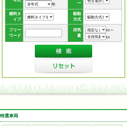
年式
ー
年
燃料タ
駆動
イプ
方式
cc～
フリー
排気
ワード
量
cc
特選車両