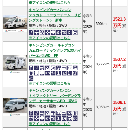
※アイコンの説明はこちら
キャンピングカー バンコン
デュカト ローラーチーム リビ
令和8
1521.3
ングストーン5 新車
年
390km
万円
燃料
：軽油 /
駆動
：2WD
(税
(2026
込)
年)
※アイコンの説明はこちら
キャンピングカー キャブコン
カムロードナッツクレア5.3Xハイ
パーエボ4WD FF
令和6
1507.2
燃料
：軽油 /
駆動
：4WD
年
8,772km
万円
(税
(2024
込)
年)
※アイコンの説明はこちら
キャンピングカー バンコン
トイファクトリー バーデングラ
令和5
ンデ カーサホームED 家AC
1506.1
年
燃料
：軽油 /
駆動
：4WD
8,058km
万円
(税
(2023
込)
年)
※アイコンの説明はこちら