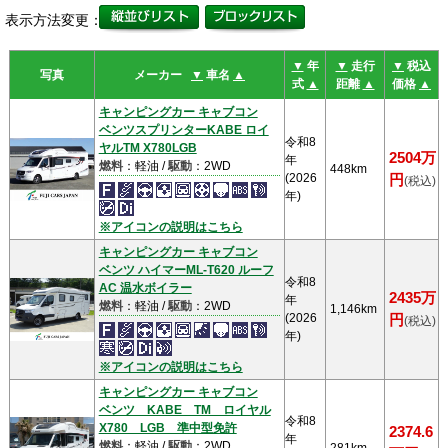
表示方法変更：
▼
年
▼
走行
▼
税込
写真
メーカー
▼
車名
▲
式
▲
距離
▲
価格
▲
キャンピングカー キャブコン
ベンツスプリンターKABE ロイ
令和8
ヤルTM X780LGB
2504万
年
燃料
：軽油 /
駆動
：2WD
448km
(2026
円
(税込)
年)
※アイコンの説明はこちら
キャンピングカー キャブコン
ベンツ ハイマーML-T620 ルーフ
令和8
AC 温水ボイラー
2435万
年
燃料
：軽油 /
駆動
：2WD
1,146km
(2026
円
(税込)
年)
※アイコンの説明はこちら
キャンピングカー キャブコン
ベンツ KABE TM ロイヤル
令和8
X780 LGB 準中型免許
2374.6
年
燃料
：軽油 /
駆動
：2WD