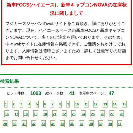
新車FOCS(ハイエース)、新車キャブコンNOVAの在庫状
況に関しまして
フジカーズジャパンのwebサイトをご覧頂き、誠にありがとうご
ざいます。現在、ハイエースベースの新車FOCSと新車キャブコ
ンNOVAについて、多くのご注文を頂いております。そのため、
中々webサイトに在庫情報を掲載できず、ご迷惑をおかけしてお
ります。入庫情報は随時ございますため、詳しくは最寄りの店舗
までお問い合わせください。
検索結果
1003
41
47
ヒット件数：
総ページ数：
表示中のページ：
1
2
3
4
5
6
7
8
9
10
11
12
13
14
15
16
17
18
19
20
21
22
23
24
25
26
27
28
29
30
31
32
33
34
35
36
37
38
39
40
41