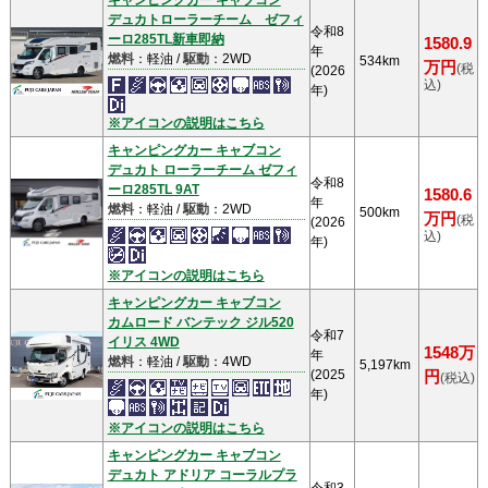
キャンピングカー キャブコン
デュカトローラーチーム ゼフィ
令和8
ーロ285TL新車即納
1580.9
年
燃料
：軽油 /
駆動
：2WD
534km
万円
(税
(2026
込)
年)
※アイコンの説明はこちら
キャンピングカー キャブコン
デュカト ローラーチーム ゼフィ
令和8
ーロ285TL 9AT
1580.6
年
燃料
：軽油 /
駆動
：2WD
500km
万円
(税
(2026
込)
年)
※アイコンの説明はこちら
キャンピングカー キャブコン
カムロード バンテック ジル520
令和7
イリス 4WD
1548万
年
燃料
：軽油 /
駆動
：4WD
5,197km
(2025
円
(税込)
年)
※アイコンの説明はこちら
キャンピングカー キャブコン
デュカト アドリア コーラルプラ