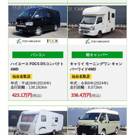
バンコン
軽キャンパー
ハイエース FOCS DSコンパクト
キャリイ モーニングワン キャン
4WD
パーワイド4WD
仙台名取店
仙台名取店
年式
：平成28年(2016年)
年式
：令和6年(2024年)
走行距離
：138,182km
走行距離
：8,072km
423.1万円
336.4万円
(税込)
(税込)