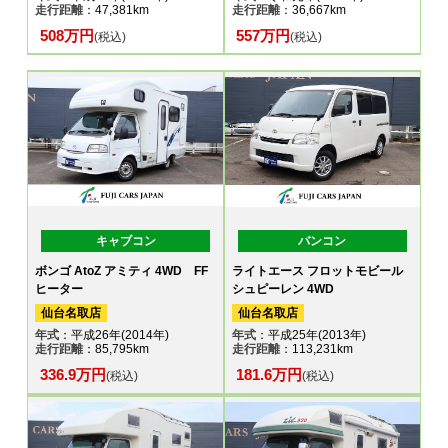
走行距離
：47,381km
走行距離
：36,667km
508万円
557万円
(税込)
(税込)
キャブコン
バンコン
ボンゴ AtoZ アミティ 4WD FF
ライトエース フロットモビール
ヒーター
シュピーレン 4WD
仙台名取店
仙台名取店
年式
：平成26年(2014年)
年式
：平成25年(2013年)
走行距離
：85,795km
走行距離
：113,231km
336.9万円
181.6万円
(税込)
(税込)