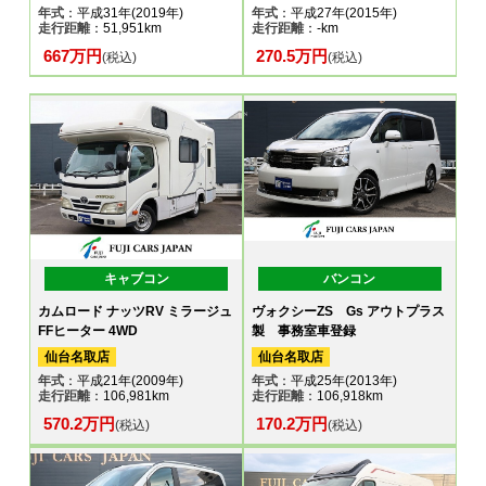
年式
：平成31年(2019年)
年式
：平成27年(2015年)
走行距離
：51,951km
走行距離
：-km
667万円
270.5万円
(税込)
(税込)
キャブコン
バンコン
カムロード ナッツRV ミラージュ
ヴォクシーZS Gs アウトプラス
FFヒーター 4WD
製 事務室車登録
仙台名取店
仙台名取店
年式
：平成21年(2009年)
年式
：平成25年(2013年)
走行距離
：106,981km
走行距離
：106,918km
570.2万円
170.2万円
(税込)
(税込)