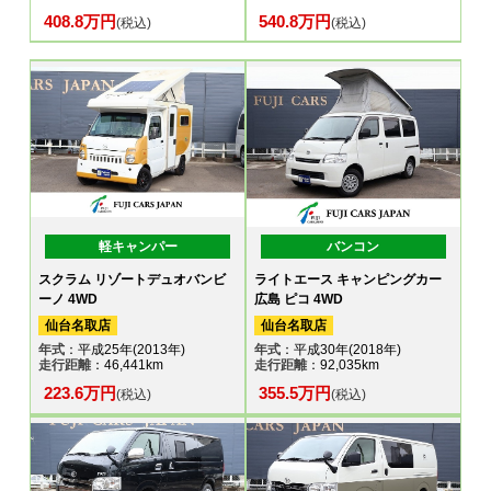
408.8万円
540.8万円
(税込)
(税込)
軽キャンパー
バンコン
スクラム リゾートデュオバンビ
ライトエース キャンピングカー
ーノ 4WD
広島 ピコ 4WD
仙台名取店
仙台名取店
年式
：平成25年(2013年)
年式
：平成30年(2018年)
走行距離
：46,441km
走行距離
：92,035km
223.6万円
355.5万円
(税込)
(税込)