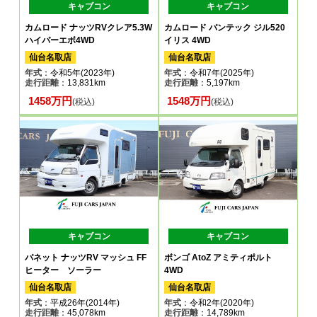
キャブコン
キャブコン
カムロード ナッツRVクレア5.3W
カムロード バンテック ジル520
ハイパーエボ4WD
イリス 4WD
仙台名取店
仙台名取店
年式
：令和5年(2023年)
年式
：令和7年(2025年)
走行距離
：13,831km
走行距離
：5,197km
1458万円
1548万円
(税込)
(税込)
キャブコン
キャブコン
バネット ナッツRV マッシュ FF
ボンゴ AtoZ アミティポルト
ヒーター ソーラー
4WD
仙台名取店
仙台名取店
年式
：平成26年(2014年)
年式
：令和2年(2020年)
走行距離
：45,078km
走行距離
：14,789km