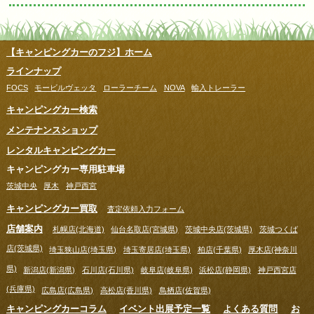
【キャンピングカーのフジ】ホーム
ラインナップ
FOCS
モービルヴェッタ
ローラーチーム
NOVA
輸入トレーラー
キャンピングカー検索
メンテナンスショップ
レンタルキャンピングカー
キャンピングカー専用駐車場
茨城中央
厚木
神戸西宮
キャンピングカー買取
査定依頼入力フォーム
店舗案内
札幌店(北海道)
仙台名取店(宮城県)
茨城中央店(茨城県)
茨城つくば
店(茨城県)
埼玉狭山店(埼玉県)
埼玉寄居店(埼玉県)
柏店(千葉県)
厚木店(神奈川
県)
新潟店(新潟県)
石川店(石川県)
岐阜店(岐阜県)
浜松店(静岡県)
神戸西宮店
(兵庫県)
広島店(広島県)
高松店(香川県)
鳥栖店(佐賀県)
キャンピングカーコラム
イベント出展予定一覧
よくある質問
お