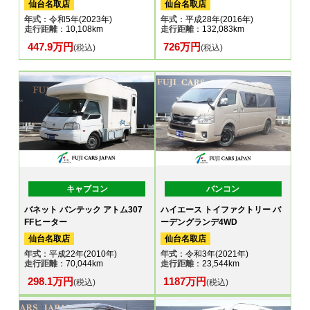
仙台名取店
仙台名取店
年式
：令和5年(2023年)
年式
：平成28年(2016年)
走行距離
：10,108km
走行距離
：132,083km
447.9万円
726万円
(税込)
(税込)
キャブコン
バンコン
バネット バンテック アトム307
ハイエース トイファクトリー バ
FFヒーター
ーデングランデ4WD
仙台名取店
仙台名取店
年式
：平成22年(2010年)
年式
：令和3年(2021年)
走行距離
：70,044km
走行距離
：23,544km
298.1万円
1187万円
(税込)
(税込)