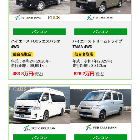
バンコン
バンコン
ハイエース FOCS エスパシオ
ハイエース ドリームドライブ
4WD
TAMA 4WD
仙台名取店
仙台名取店
年式
：令和2年(2020年)
年式
：令和7年(2025年)
走行距離
：69,991km
走行距離
：3,812km
483.8万円
826.2万円
(税込)
(税込)
バンコン
バンコン