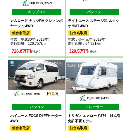
キャブコン
バンコン
カムロード ナッツRV クレソンボ
ライトエース ステージ21 ルクシ
ヤージュ 4WD
オ 5MT 4WD
仙台名取店
仙台名取店
年式
：平成30年(2018年)
年式
：令和元年(2019年)
走行距離
：126,757km
走行距離
：64,921km
726.8万円
320.5万円
(税込)
(税込)
バンコン
トレーラー
ハイエース FOCS Di FFヒーター
トリガノ エメロード376 けん引
4WD
免許不要モデル
仙台名取店
仙台名取店