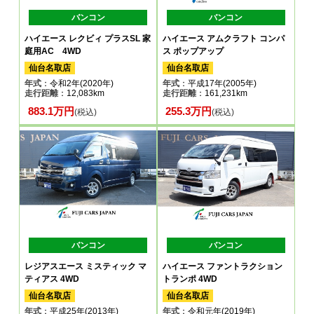
バンコン
バンコン
ハイエース レクビィ プラスSL 家
ハイエース アムクラフト コンパ
庭用AC 4WD
ス ポップアップ
仙台名取店
仙台名取店
年式
：令和2年(2020年)
年式
：平成17年(2005年)
走行距離
：12,083km
走行距離
：161,231km
883.1万円
255.3万円
(税込)
(税込)
バンコン
バンコン
レジアスエース ミスティック マ
ハイエース ファントラクション
ティアス 4WD
トランポ 4WD
仙台名取店
仙台名取店
年式
：平成25年(2013年)
年式
：令和元年(2019年)