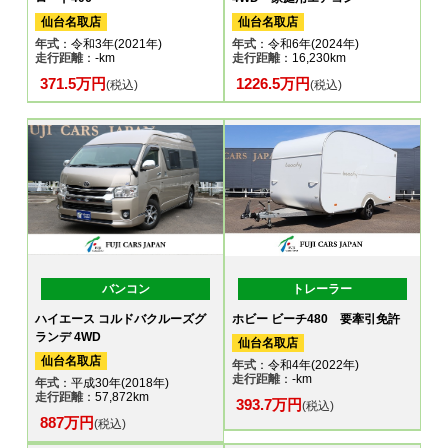
仙台名取店
仙台名取店
年式
：令和3年(2021年)
年式
：令和6年(2024年)
走行距離
：-km
走行距離
：16,230km
371.5万円
1226.5万円
(税込)
(税込)
バンコン
トレーラー
ハイエース コルドバクルーズグ
ホビー ビーチ480 要牽引免許
ランデ 4WD
仙台名取店
仙台名取店
年式
：令和4年(2022年)
走行距離
：-km
年式
：平成30年(2018年)
走行距離
：57,872km
393.7万円
(税込)
887万円
(税込)