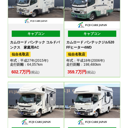
キャブコン
キャブコン
カムロード バンテック コルドバ
カムロード バンテックジル520
ンクス 家庭用AC
FFヒーター4WD
仙台名取店
仙台名取店
年式
：平成27年(2015年)
年式
：平成18年(2006年)
走行距離
：64,057km
走行距離
：198,480km
602.7万円
359.7万円
(税込)
(税込)