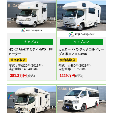
キャブコン
キャブコン
ボンゴ AtoZ アミティ 4WD FF
カムロードバンテックコルドリー
ヒーター
ブス 家エアコン4WD
仙台名取店
仙台名取店
年式
：平成25年(2013年)
年式
：令和5年(2023年)
走行距離
：46,405km
走行距離
：6,756km
381.3万円
1229万円
(税込)
(税込)