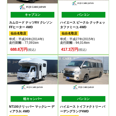
キャブコン
バンコン
カムロード ナッツRV クレソン
ハイエース ビークル クッチェッ
FFヒーター 4WD
タファミーユ 4WD
仙台名取店
仙台名取店
年式
：平成26年(2014年)
年式
：平成27年(2015年)
走行距離
：77,091km
走行距離
：94,014km
688.8万円
417.3万円
(税込)
(税込)
軽キャンパー
バンコン
NT100クリッパー マックレー デ
ハイエース トイファクトリー バ
ィアラJr. 4WD
ーデングランデ4WD