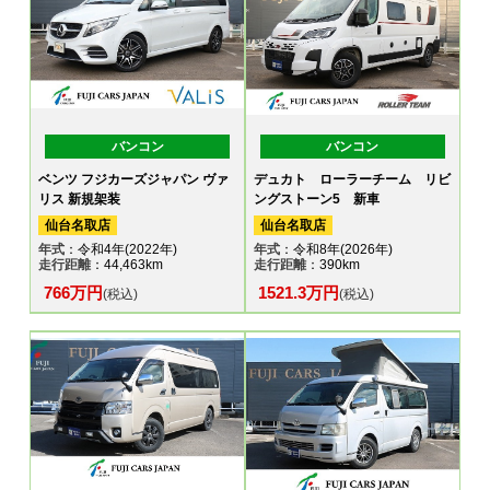
バンコン
バンコン
ベンツ フジカーズジャパン ヴァ
デュカト ローラーチーム リビ
リス 新規架装
ングストーン5 新車
仙台名取店
仙台名取店
年式
：令和4年(2022年)
年式
：令和8年(2026年)
走行距離
：44,463km
走行距離
：390km
766万円
1521.3万円
(税込)
(税込)