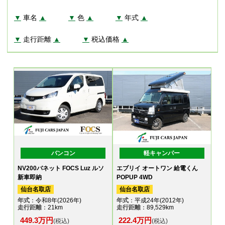
▼
車名
▲
▼
色
▲
▼
年式
▲
▼
走行距離
▲
▼
税込価格
▲
バンコン
軽キャンパー
NV200バネット FOCS Luz ルソ
エブリイ オートワン 給電くん
新車即納
POPUP 4WD
仙台名取店
仙台名取店
年式
：令和8年(2026年)
年式
：平成24年(2012年)
走行距離
：21km
走行距離
：89,529km
449.3万円
222.4万円
(税込)
(税込)