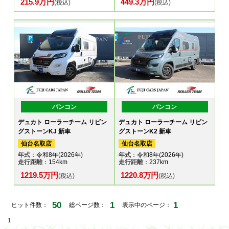
215.9万円
449.3万円
(税込)
(税込)
バンコン
バンコン
デュカト ローラーチーム リビン
デュカト ローラーチーム リビン
グストーンKJ 新車
グストーンK2 新車
仙台名取店
仙台名取店
年式
：令和8年(2026年)
年式
：令和8年(2026年)
走行距離
：154km
走行距離
：237km
1219.5万円
1220.8万円
(税込)
(税込)
50
1
1
ヒット件数：
総ページ数：
表示中のページ：
1