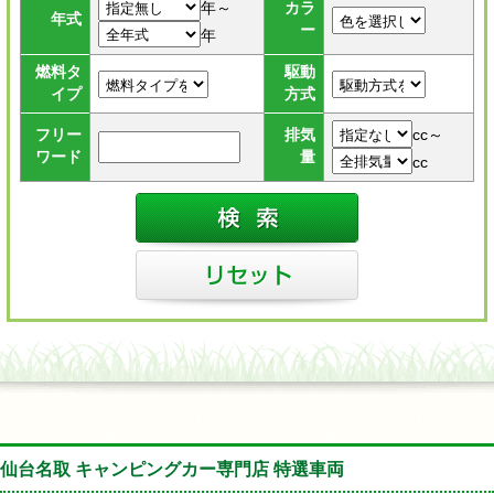
年～
カラ
年式
ー
年
燃料タ
駆動
イプ
方式
cc～
フリー
排気
ワード
量
cc
仙台名取 キャンピングカー専門店 特選車両