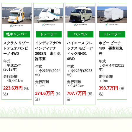
軽キャンパー
トレーラー
バンコン
トレーラー
スクラム リゾー
インディアナRV
ハイエース フレ
ホビー ビーチ
トデュオバンビ
インディアナ
ックス モビーデ
480 要牽引免
ーノ 4WD
300SN 牽引免
ィックNH01
許
許不要
4WD
年式
年式
：平成25年
：令和4年(2022
年式
年式
(2013年)
年)
：令和6年(2024
：令和5年(2023
年)
年)
走行距離
走行距離
：46,441km
：-km
走行距離
走行距離
：-km
：9,452km
223.6万円
393.7万円
(税
(税
374.6万円
707.7万円
(税
(税
込)
込)
込)
込)