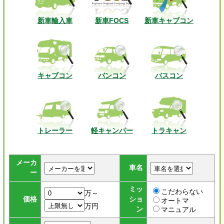
新車輸入車
新車FOCS
新車キャブコン
キャブコン
バンコン
バスコン
トレーラー
軽キャンパー
トラキャン
メーカ
車名
ー
ミッ
こだわらない
万～
価格
ショ
オートマ
万円
ン
マニュアル