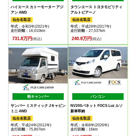
ハイエース カトーモーター アジ
タウンエース トヨタモビリティ
アン 4WD
アルトピアーノ
仙台名取店
仙台名取店
年式
：令和3年(2021年)
年式
：平成29年(2017年)
走行距離
：16,010km
走行距離
：27,537km
731.8万円
240.9万円
(税込)
(税込)
軽キャンパー
バンコン
サンバー ミスティック Jキャビン
NV200バネット FOCS Luz ルソ
ミニ 4WD
新車即納
仙台名取店
仙台名取店
年式
：平成24年(2012年)
年式
：令和8年(2026年)
走行距離
：75,807km
走行距離
：16km