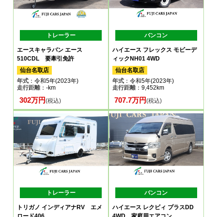
トレーラー
バンコン
エースキャラバン エース
ハイエース フレックス モビーデ
510CDL 要牽引免許
ィックNH01 4WD
仙台名取店
仙台名取店
年式
：令和5年(2023年)
年式
：令和5年(2023年)
走行距離
：-km
走行距離
：9,452km
302万円
707.7万円
(税込)
(税込)
トレーラー
バンコン
トリガノ インディアナRV エメ
ハイエース レクビィ プラスDD
ロード406
4WD 家庭用エアコン