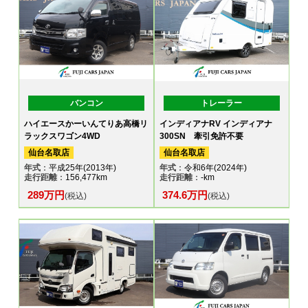
バンコン
トレーラー
ハイエースかーいんてりあ高橋リ
インディアナRV インディアナ
ラックスワゴン4WD
300SN 牽引免許不要
仙台名取店
仙台名取店
年式
：平成25年(2013年)
年式
：令和6年(2024年)
走行距離
：156,477km
走行距離
：-km
289万円
374.6万円
(税込)
(税込)