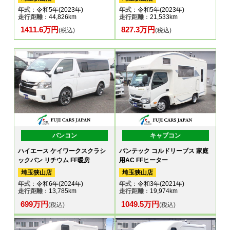
年式
：令和5年(2023年)
年式
：令和5年(2023年)
走行距離
：44,826km
走行距離
：21,533km
1411.6万円
827.3万円
(税込)
(税込)
バンコン
キャブコン
ハイエース ケイワークスクラシ
バンテック コルドリーブス 家庭
ックバン リチウム FF暖房
用AC FFヒーター
埼玉狭山店
埼玉狭山店
年式
：令和6年(2024年)
年式
：令和3年(2021年)
走行距離
：13,785km
走行距離
：19,974km
699万円
1049.5万円
(税込)
(税込)