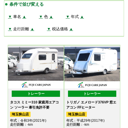
条件で並び変える
▼
車名
▲
▼
色
▲
▼
年式
▲
▼
走行距離
▲
▼
税込価格
▲
トレーラー
トレーラー
タコス ミミー310 家庭用エアコ
トリガノ エメロード376VP 窓エ
ン ソーラー 牽引免許不要
アコン FFヒーター
埼玉狭山店
埼玉狭山店
年式
：令和3年(2021年)
年式
：平成29年(2017年)
走行距離
：-km
走行距離
：-km