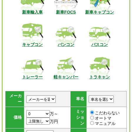
新車輸入車
新車FOCS
新車キャブコン
キャブコン
バンコン
バスコン
トレーラー
軽キャンパー
トラキャン
メーカ
車名
ー
ミッ
こだわらない
万～
価格
ショ
オートマ
万円
ン
マニュアル