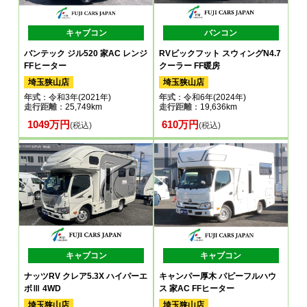
キャブコン
バンコン
バンテック ジル520 家AC レンジ
RVビックフット スウィングN4.7
FFヒーター
クーラー FF暖房
埼玉狭山店
埼玉狭山店
年式
：令和3年(2021年)
年式
：令和6年(2024年)
走行距離
：25,749km
走行距離
：19,636km
1049万円
610万円
(税込)
(税込)
キャブコン
キャブコン
ナッツRV クレア5.3X ハイパーエ
キャンパー厚木 パピーフルハウ
ボⅢ 4WD
ス 家AC FFヒーター
埼玉狭山店
埼玉狭山店