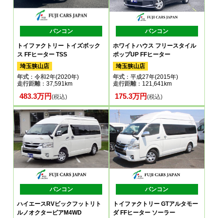
バンコン
バンコン
トイファクトリー トイズボック
ホワイトハウス フリースタイル
ス FFヒーター TSS
ポップUP FFヒーター
埼玉狭山店
埼玉狭山店
年式
：令和2年(2020年)
年式
：平成27年(2015年)
走行距離
：37,591km
走行距離
：121,641km
483.3万円
175.3万円
(税込)
(税込)
バンコン
バンコン
ハイエースRVビックフットリト
トイファクトリー GTアルタモー
ルノオクタービアM4WD
ダ FFヒーター ソーラー