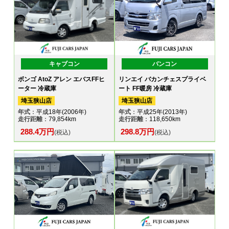
キャブコン
バンコン
ボンゴ AtoZ アレン エバスFFヒ
リンエイ バカンチェスプライベ
ーター 冷蔵庫
ート FF暖房 冷蔵庫
埼玉狭山店
埼玉狭山店
年式
：平成18年(2006年)
年式
：平成25年(2013年)
走行距離
：79,854km
走行距離
：118,650km
288.4万円
298.8万円
(税込)
(税込)