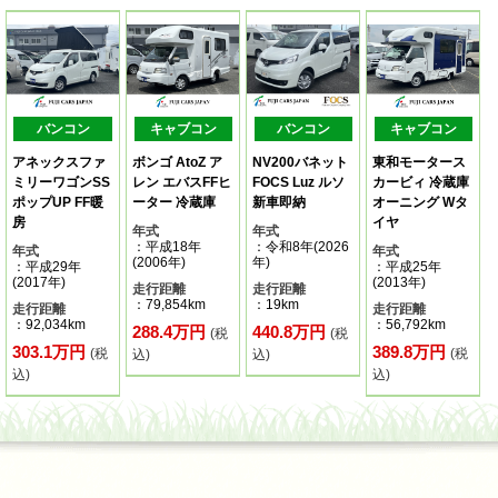
バンコン
キャブコン
バンコン
キャブコン
アネックスファ
ボンゴ AtoZ ア
NV200バネット
東和モータース
ミリーワゴンSS
レン エバスFFヒ
FOCS Luz ルソ
カービィ 冷蔵庫
ポップUP FF暖
ーター 冷蔵庫
新車即納
オーニング Wタ
房
イヤ
年式
年式
：平成18年
：令和8年(2026
年式
年式
(2006年)
年)
：平成29年
：平成25年
(2017年)
(2013年)
走行距離
走行距離
：79,854km
：19km
走行距離
走行距離
：92,034km
：56,792km
288.4万円
440.8万円
(税
(税
303.1万円
389.8万円
(税
(税
込)
込)
込)
込)