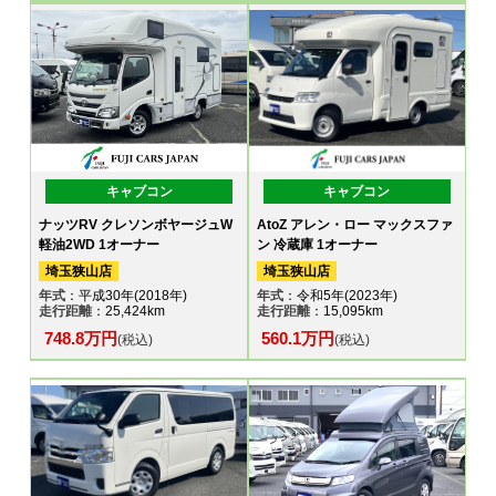
キャブコン
キャブコン
ナッツRV クレソンボヤージュW
AtoZ アレン・ロー マックスファ
軽油2WD 1オーナー
ン 冷蔵庫 1オーナー
埼玉狭山店
埼玉狭山店
年式
：平成30年(2018年)
年式
：令和5年(2023年)
走行距離
：25,424km
走行距離
：15,095km
748.8万円
560.1万円
(税込)
(税込)