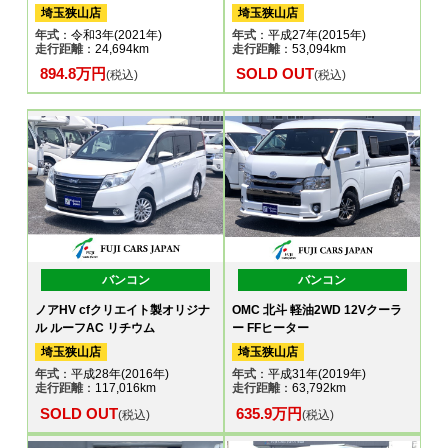
埼玉狭山店
埼玉狭山店
年式
：令和3年(2021年)
年式
：平成27年(2015年)
走行距離
：24,694km
走行距離
：53,094km
894.8万円
SOLD OUT
(税込)
(税込)
バンコン
バンコン
ノアHV cfクリエイト製オリジナ
OMC 北斗 軽油2WD 12Vクーラ
ル ルーフAC リチウム
ー FFヒーター
埼玉狭山店
埼玉狭山店
年式
：平成28年(2016年)
年式
：平成31年(2019年)
走行距離
：117,016km
走行距離
：63,792km
SOLD OUT
635.9万円
(税込)
(税込)