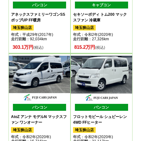
バンコン
キャブコン
アネックスファミリーワゴンSS
セキソーボディ トム200 マック
ポップUP FF暖房
スファン 冷蔵庫
埼玉狭山店
埼玉狭山店
年式
：平成29年(2017年)
年式
：令和2年(2020年)
走行距離
：92,034km
走行距離
：27,326km
303.1万円
815.2万円
(税込)
(税込)
バンコン
バンコン
AtoZ アンナ モデルN マックスフ
フロットモビール シュピーレン
ァン ワンオーナー
4WD FFヒーター
埼玉狭山店
埼玉狭山店
年式
：令和2年(2020年)
年式
：令和2年(2020年)