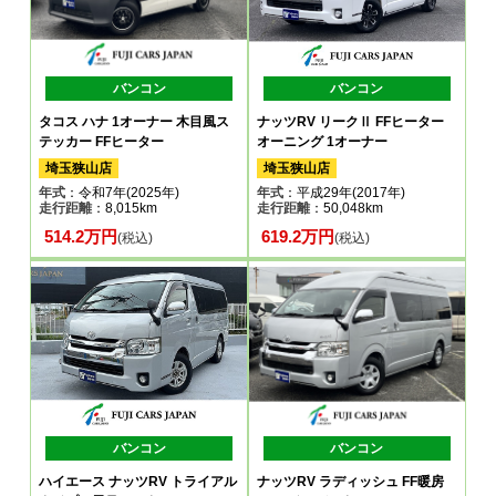
バンコン
バンコン
タコス ハナ 1オーナー 木目風ス
ナッツRV リークⅡ FFヒーター
テッカー FFヒーター
オーニング 1オーナー
埼玉狭山店
埼玉狭山店
年式
：令和7年(2025年)
年式
：平成29年(2017年)
走行距離
：8,015km
走行距離
：50,048km
514.2万円
619.2万円
(税込)
(税込)
バンコン
バンコン
ハイエース ナッツRV トライアル
ナッツRV ラディッシュ FF暖房