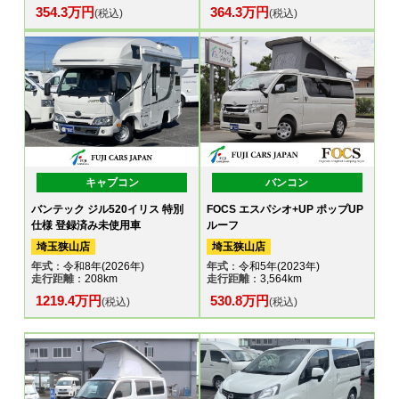
354.3万円
364.3万円
(税込)
(税込)
キャブコン
バンコン
バンテック ジル520イリス 特別
FOCS エスパシオ+UP ポップUP
仕様 登録済み未使用車
ルーフ
埼玉狭山店
埼玉狭山店
年式
：令和8年(2026年)
年式
：令和5年(2023年)
走行距離
：208km
走行距離
：3,564km
1219.4万円
530.8万円
(税込)
(税込)