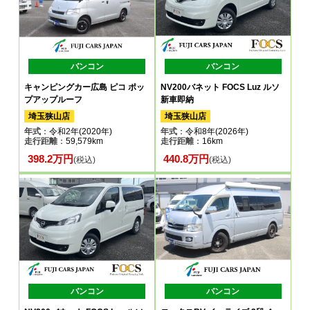
バンコン
バンコン
キャンピングカー広島 ピコ ポッ
NV200バネット FOCS Luz ルソ
プアップルーフ
新車即納
埼玉狭山店
埼玉狭山店
年式
：令和2年(2020年)
年式
：令和8年(2026年)
走行距離
：59,579km
走行距離
：16km
398.2万円
440.8万円
(税込)
(税込)
バンコン
バンコン