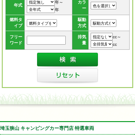
年～
カラ
年式
ー
年
燃料タ
駆動
イプ
方式
cc～
フリー
排気
ワード
量
cc
埼玉狭山 キャンピングカー専門店 特選車両