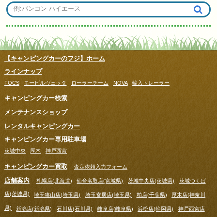
【キャンピングカーのフジ】ホーム
ラインナップ
FOCS
モービルヴェッタ
ローラーチーム
NOVA
輸入トレーラー
キャンピングカー検索
メンテナンスショップ
レンタルキャンピングカー
キャンピングカー専用駐車場
茨城中央
厚木
神戸西宮
キャンピングカー買取
査定依頼入力フォーム
店舗案内
札幌店(北海道)
仙台名取店(宮城県)
茨城中央店(茨城県)
茨城つくば
店(茨城県)
埼玉狭山店(埼玉県)
埼玉寄居店(埼玉県)
柏店(千葉県)
厚木店(神奈川
県)
新潟店(新潟県)
石川店(石川県)
岐阜店(岐阜県)
浜松店(静岡県)
神戸西宮店