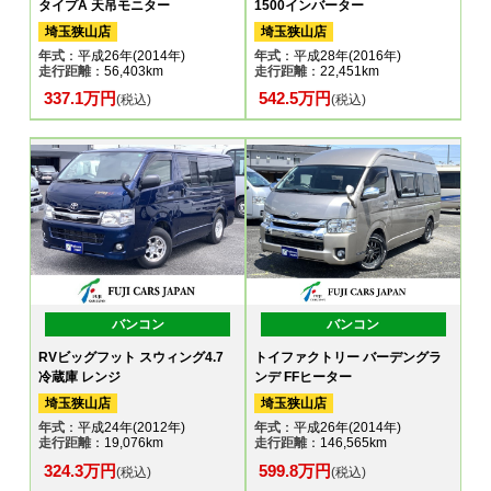
タイプA 天吊モニター
1500インバーター
埼玉狭山店
埼玉狭山店
年式
：平成26年(2014年)
年式
：平成28年(2016年)
走行距離
：56,403km
走行距離
：22,451km
337.1万円
542.5万円
(税込)
(税込)
バンコン
バンコン
RVビッグフット スウィング4.7
トイファクトリー バーデングラ
冷蔵庫 レンジ
ンデ FFヒーター
埼玉狭山店
埼玉狭山店
年式
：平成24年(2012年)
年式
：平成26年(2014年)
走行距離
：19,076km
走行距離
：146,565km
324.3万円
599.8万円
(税込)
(税込)