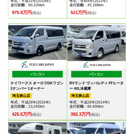
年式
：平成31年(2019年)
年式
：令和4年(2022年)
走行距離
：60,104km
走行距離
：45,188km
975.9万円
521万円
(税込)
(税込)
バンコン
バンコン
ケイワークス オーロラDKワゴン
RVランド ヴィバルディ FFヒータ
3ナンバー 1オーナー
ー 40L冷蔵庫
埼玉狭山店
埼玉狭山店
年式
：平成28年(2016年)
年式
：平成26年(2014年)
走行距離
：23,245km
走行距離
：80,400km
425.5万円
392.3万円
(税込)
(税込)