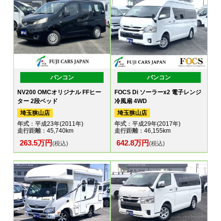
バンコン
バンコン
NV200 OMCオリジナル FFヒー
FOCS Di ソーラーx2 電子レンジ
ター 2段ベッド
冷風扇 4WD
埼玉狭山店
埼玉狭山店
年式
：平成23年(2011年)
年式
：平成29年(2017年)
走行距離
：45,740km
走行距離
：46,155km
263.5万円
642.8万円
(税込)
(税込)