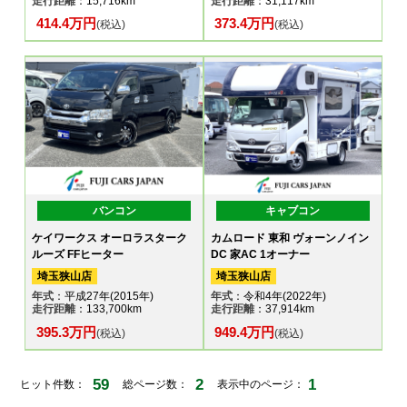
走行距離
：15,716km
走行距離
：31,117km
414.4万円
373.4万円
(税込)
(税込)
バンコン
キャブコン
ケイワークス オーロラスターク
カムロード 東和 ヴォーンノイン
ルーズ FFヒーター
DC 家AC 1オーナー
埼玉狭山店
埼玉狭山店
年式
：平成27年(2015年)
年式
：令和4年(2022年)
走行距離
：133,700km
走行距離
：37,914km
395.3万円
949.4万円
(税込)
(税込)
59
2
1
ヒット件数：
総ページ数：
表示中のページ：