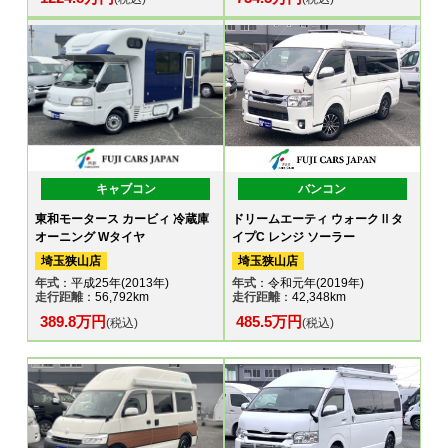
キャブコン
バンコン
東和モータース カービィ 冷蔵庫
ドリームエーティ ウォークⅡタ
オーニング Wタイヤ
イプC レンジ ソーラー
埼玉狭山店
埼玉狭山店
年式
：平成25年(2013年)
年式
：令和元年(2019年)
走行距離
：56,792km
走行距離
：42,348km
389.8万円
485.5万円
(税込)
(税込)