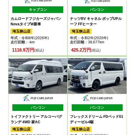
キャブコン
バンコン
カムロードフジカーズジャパン
ナッツRV キャネル ポップUPル
NovaタイプW新車
ーフ FFヒーター
埼玉狭山店
埼玉狭山店
年式
：令和8年(2026年)
年式
：令和2年(2020年)
走行距離
：-km
走行距離
：38,677km
1116.9万円
425.2万円
(税込)
(税込)
バンコン
バンコン
トイファクトリー アルコーバグ
フレックスドリーム FDベッド01
ランデ 4WD 家AC
ディーゼル4駆
埼玉狭山店
埼玉狭山店