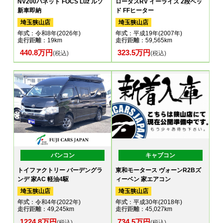
NV200バネット FOCS Luz ルソ
ロータスRV イーライズ 2段ベッ
新車即納
ド FFヒーター
埼玉狭山店
埼玉狭山店
年式
：令和8年(2026年)
年式
：平成19年(2007年)
走行距離
：19km
走行距離
：59,565km
440.8万円
323.5万円
(税込)
(税込)
バンコン
キャブコン
トイファクトリー バーデングラ
東和モータース ヴォーンR2Bズ
ンデ 家AC 軽油4駆
ィーベン 家エアコン
埼玉狭山店
埼玉狭山店
年式
：令和4年(2022年)
年式
：平成30年(2018年)
走行距離
：49,245km
走行距離
：45,027km
1224.8万円
734.5万円
(税込)
(税込)