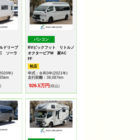
バンコン
ルドリーブ
RVビックフット リトルノ
AC ソーラ
オクタービアM 家AC
FF
柏店
020年)
年式
：令和3年(2021年)
85km
走行距離
：36,087km
926.5万円
)
(税込)