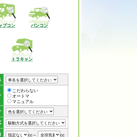
ャブコン
バンコン
トラキャン
名
こだわらない
ン
オートマ
マニュアル
ー
式
量
cc～
cc