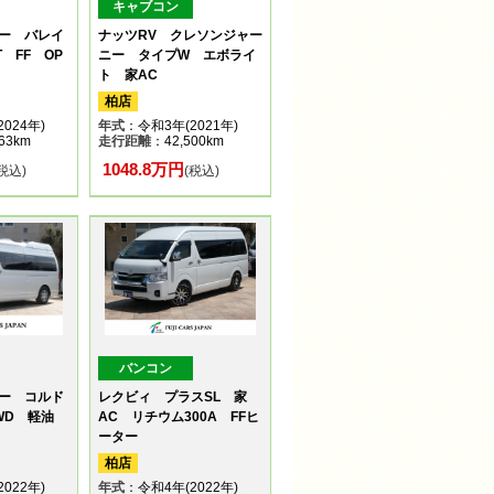
キャブコン
ー バレイ
ナッツRV クレソンジャー
 FF OP
ニー タイプW エボライ
ト 家AC
柏店
024年)
年式
：令和3年(2021年)
63km
走行距離
：42,500km
1048.8万円
(税込)
(税込)
バンコン
ー コルド
レクビィ プラスSL 家
WD 軽油
AC リチウム300A FFヒ
ーター
柏店
022年)
年式
：令和4年(2022年)