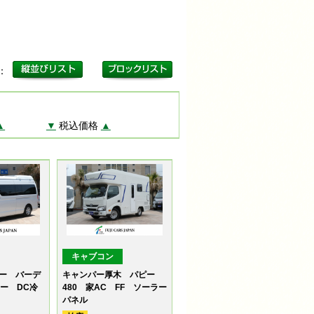
更：
▲
▼
税込価格
▲
キャブコン
ー バーデ
キャンパー厚木 パピー
ー DC冷
480 家AC FF ソーラー
パネル