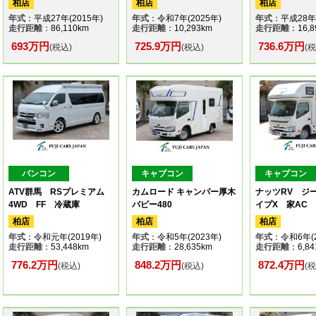
柏店
柏店
柏店
年式
：平成27年(2015年)
年式
：令和7年(2025年)
年式
：平成28年(
走行距離
：86,110km
走行距離
：10,293km
走行距離
：16,8
693万円
725.9万円
736.6万円
(税込)
(税込)
(
バンコン
キャブコン
キャブコン
ATV群馬 RSプレミアム
カムロード キャンパー厚木
ナッツRV ジ
4WD FF 冷蔵庫
パピー480
イプX 家AC 
柏店
柏店
柏店
年式
：令和元年(2019年)
年式
：令和5年(2023年)
年式
：令和6年(2
走行距離
：53,448km
走行距離
：28,635km
走行距離
：6,84
776.2万円
848.2万円
872.4万円
(税込)
(税込)
(