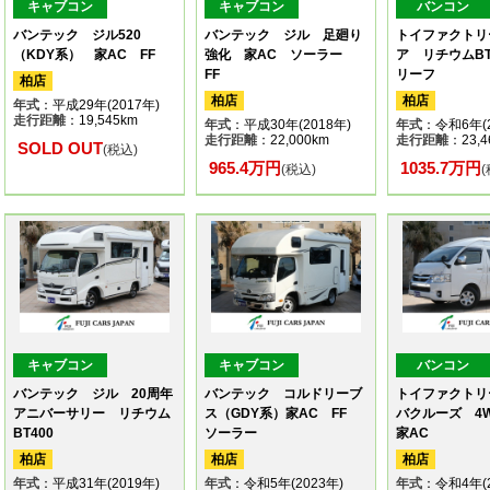
キャブコン
キャブコン
バンコン
バンテック ジル520
バンテック ジル 足廻り
トイファクトリ
（KDY系） 家AC FF
強化 家AC ソーラー
ア リチウムBT
FF
リーフ
柏店
柏店
柏店
年式
：平成29年(2017年)
走行距離
：19,545km
年式
：平成30年(2018年)
年式
：令和6年(2
走行距離
：22,000km
走行距離
：23,4
SOLD OUT
(税込)
965.4万円
1035.7万円
(税込)
キャブコン
キャブコン
バンコン
バンテック ジル 20周年
バンテック コルドリーブ
トイファクトリ
アニバーサリー リチウム
ス（GDY系）家AC FF
バクルーズ 4
BT400
ソーラー
家AC
柏店
柏店
柏店
年式
：平成31年(2019年)
年式
：令和5年(2023年)
年式
：令和4年(2