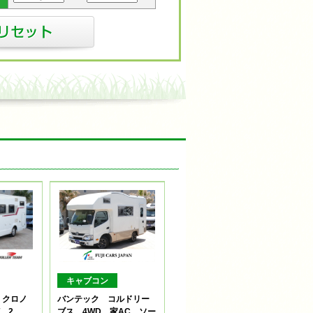
キャブコン
 クロノ
バンテック コルドリー
T 2．
ブス 4WD 家AC ソー