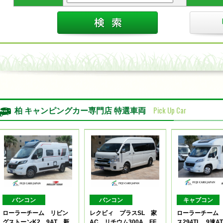
Pick Up Car
柏 キャンピングカー専門店 特選車両
バンコン
バンコン
キャブコン
ローラーチーム リビン
レクビィ プラスSL 家
ローラーチーム
グストーンK2 9AT 新
AC リチウム300A FF
ス294TL 9速A