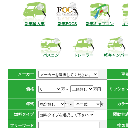
新車輸入車
新車FOCS
新車キャブコン
キ
バスコン
トレーラー
軽キャンパー
メーカー
車
価格
ミッショ
万～
万円
年式
カラ
年～
年
燃料タイプ
駆動方
フリーワード
排気