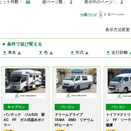
ヒット件数：
85
総ページ数：
2
表示中のページ：
2
<<前ページ
1
2
次ページ>>
表示方法変
条件で並び変える
▼
車名
▲
▼
色
▲
▼
年式
▲
▼
走行距離
キャブコン
バンコン
バンコン
バンテック ジル520 家
ドリームドライブ
トイファクトリ
AC FF ガス式温水ボイ
TAMA 4WD リチウム
ン FF ソーラ
ラー
FFヒーター
蔵庫