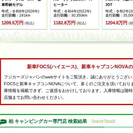
車即納モデル
ヒーター
3DT
年式
：令和8年(2026年)
年式
：令和4年(2022年)
年式
：令和2年(20
走行距離
：291km
走行距離
：30,350km
走行距離
：35,00
1209.5万円
1182.8万円
1204.8万円
(税込)
(税込)
(
新車FOCS(ハイエース)、新車キャブコンNOV
フジカーズジャパンのwebサイトをご覧頂き、誠にありがとうござ
FOCSと新車キャブコンNOVAについて、多くのご注文を頂いており
庫情報を掲載できず、ご迷惑をおかけしております。入庫情報は随時
店舗までお問い合わせください。
Search Result
柏 キャンピングカー専門店 検索結果