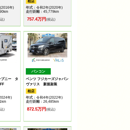
柏店
2016年)
年式
：令和2年(2020年)
90km
走行距離
：45,779km
757.4万円
税込)
(税込)
バンコン
ープニー タ
ベンツ フジカーズジャパン
FF
ヴァリス 新規架装
柏店
024年)
年式
：令和4年(2022年)
1km
走行距離
：26,485km
872.5万円
税込)
(税込)