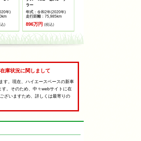
ラー
20年)
年式
：令和2年(2020年)
0km
走行距離
：75,985km
896万円
税込)
(税込)
Aの在庫状況に関しまして
います。現在、ハイエースベースの新車
ます。そのため、中々webサイトに在
ございますため、詳しくは最寄りの