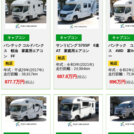
キャブコン
キャブコン
キャブコン
バンテック コルドバンク
サンリビング S70SP 6速
バンテック コ
ス 軽油 家庭用エアコ
AT 家庭用エアコン
ス 4WD 家
ン FF
ー
柏店
柏店
柏店
年式
：令和3年(2021年)
走行距離
：24,984km
年式
：平成29年(2017年)
年式
：令和2年(2
走行距離
：38,817km
走行距離
：75,9
887.8万円
(税込)
877.7万円
896万円
(税込)
(税込