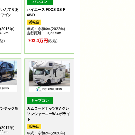
バンコン
ーいんてりあ
ハイエース FOCS DS-F
スワゴン
4WD
浜松店
2015年)
年式
：令和4年(2022年)
43km
走行距離
：13,237km
703.4万円
税込)
(税込)
キャブコン
バンテック新
カムロードナッツRV クレ
ソンジャーニーWエボライ
ト
浜松店
2017年)
93km
年式
：令和2年(2020年)