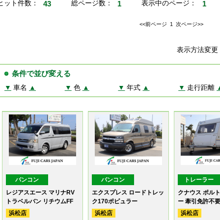
ヒット件数：
43
総ページ数：
1
表示中のページ：
1
<<前ページ
1
次ページ>>
表示方法変
条件で並び変える
▼
車名
▲
▼
色
▲
▼
年式
▲
▼
走行距離
バンコン
バンコン
トレーラー
レジアスエース マリナRV
エクスプレス ロードトレッ
クナウス ポルト
トラベルバン リチウムFF
ク170ポピュラー
ー 牽引免許不
浜松店
浜松店
浜松店