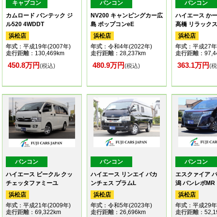
キャブコン
バンコン
バンコン
カムロード バンテック ジ
NV200 キャンピングカー広
ハイエース か
ル520 4WDDT
島 ポップコンeE
高橋 リラック
浜松店
浜松店
浜松店
年式
：平成19年(2007年)
年式
：令和4年(2022年)
年式
：平成27年(
走行距離
：130,469km
走行距離
：28,237km
走行距離
：97,4
450.8万円
480.9万円
363.1万円
(税込)
(税込)
(
バンコン
バンコン
バンコン
ハイエース ビークル クッ
ハイエース リンエイ バカ
エスクァイア 
チェッタファミーユ
ンチェス プラムL
潟 バンレボMR
浜松店
浜松店
浜松店
年式
：平成21年(2009年)
年式
：令和5年(2023年)
年式
：平成29年(
走行距離
：69,322km
走行距離
：26,696km
走行距離
：52,1