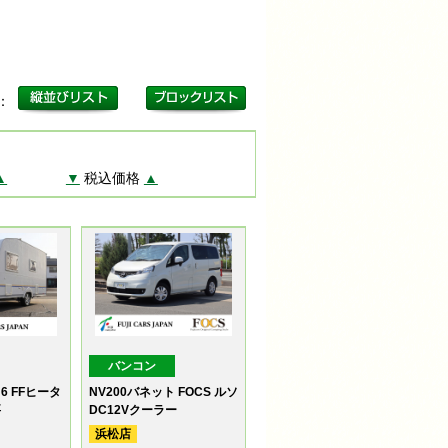
更：
▲
▼
税込価格
▲
バンコン
6 FFヒータ
NV200バネット FOCS ルソ
要
DC12Vクーラー
浜松店