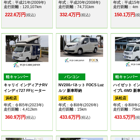
年式
：平成21年(2009年)
年式
：平成20年(2008年)
年式
：平成15年(
走行距離
：120,107km
走行距離
：74,731km
走行距離
：-km
222.6万円
332.4万円
150.1万円
(税込)
(税込)
(
軽キャンパー
バンコン
軽キャンパー
キャリイ インディアナRV
NV200バネット FOCS Luz
ハイゼット イン
インディ727 FFヒーター
ルソ 新車即納
イプL 4WD 新
浜松店
浜松店
浜松店
年式
：令和5年(2023年)
年式
：令和8年(2026年)
年式
：令和8年(2
走行距離
：4,412km
走行距離
：15km
走行距離
：75k
360.9万円
433.6万円
433.5万円
(税込)
(税込)
(