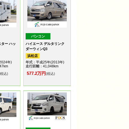
バンコン
スター ハッ
ハイエース デルタリンク
ダーウィンQ3
浜松店
024年)
年式
：平成25年(2013年)
47km
走行距離
：41,048km
577.2万円
(税込)
(税込)