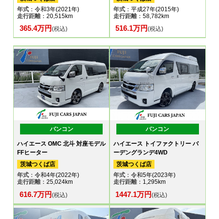
年式
：令和3年(2021年)
年式
：平成27年(2015年)
走行距離
：20,515km
走行距離
：58,782km
365.4万円
516.1万円
(税込)
(税込)
バンコン
バンコン
ハイエース OMC 北斗 対座モデル
ハイエース トイファクトリー バ
FFヒーター
ーデングランデ4WD
茨城つくば店
茨城つくば店
年式
：令和4年(2022年)
年式
：令和5年(2023年)
走行距離
：25,024km
走行距離
：1,295km
616.7万円
1447.1万円
(税込)
(税込)