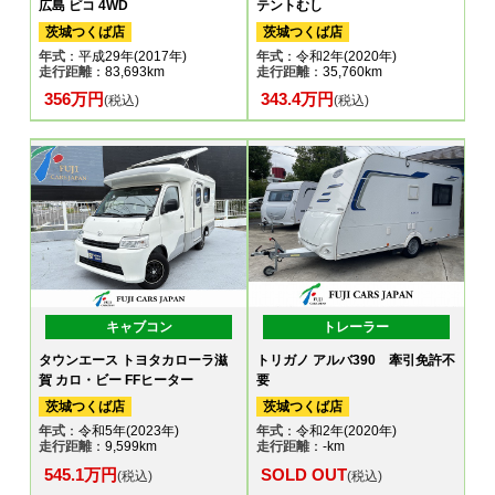
広島 ピコ 4WD
テントむし
茨城つくば店
茨城つくば店
年式
：平成29年(2017年)
年式
：令和2年(2020年)
走行距離
：83,693km
走行距離
：35,760km
356万円
343.4万円
(税込)
(税込)
キャブコン
トレーラー
タウンエース トヨタカローラ滋
トリガノ アルバ390 牽引免許不
賀 カロ・ビー FFヒーター
要
茨城つくば店
茨城つくば店
年式
：令和5年(2023年)
年式
：令和2年(2020年)
走行距離
：9,599km
走行距離
：-km
545.1万円
SOLD OUT
(税込)
(税込)