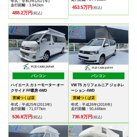
年式
：令和3年(2021年)
走行距離
：3,942km
453.5万円
(税込)
488.2万円
(税込)
バンコン
バンコン
ハイエース カトーモーター オー
VW T5 カリフォルニア ジェネレ
クサイド FF暖房 4WD
ーション 4WD
茨城つくば店
茨城つくば店
年式
：平成25年(2013年)
年式
：平成28年(2016年)
走行距離
：71,077km
走行距離
：50,446km
536.8万円
736.9万円
(税込)
(税込)