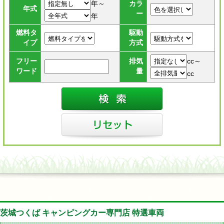
年～
カラ
年式
ー
年
燃料タ
駆動
イプ
方式
cc～
フリー
排気
ワード
量
cc
茨城つくば キャンピングカー専門店 特選車両