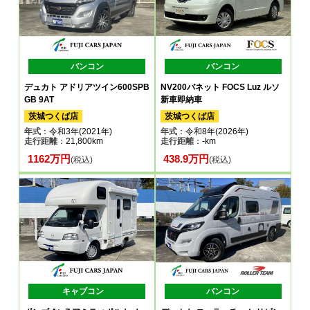
バンコン
バンコン
デュカト アドリアツイン600SPB
NV200バネット FOCS Luz ルソ
GB 9AT
新車即納車
茨城つくば店
茨城つくば店
年式
：令和3年(2021年)
年式
：令和8年(2026年)
走行距離
：21,800km
走行距離
：-km
1162万円
438.9万円
(税込)
(税込)
キャブコン
バンコン