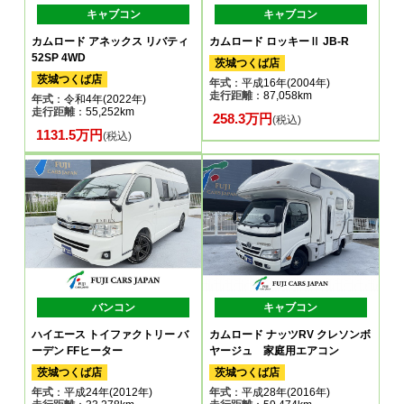
キャブコン
キャブコン
カムロード アネックス リバティ
カムロード ロッキーⅡ JB-R
52SP 4WD
茨城つくば店
茨城つくば店
年式
：平成16年(2004年)
走行距離
：87,058km
年式
：令和4年(2022年)
走行距離
：55,252km
258.3万円
(税込)
1131.5万円
(税込)
バンコン
キャブコン
ハイエース トイファクトリー バ
カムロード ナッツRV クレソンボ
ーデン FFヒーター
ヤージュ 家庭用エアコン
茨城つくば店
茨城つくば店
年式
：平成24年(2012年)
年式
：平成28年(2016年)