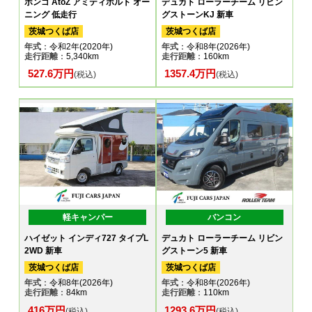
ボンゴ AtoZ アミティポルト オー
デュカト ローラーチーム リビン
ニング 低走行
グストーンKJ 新車
茨城つくば店
茨城つくば店
年式
：令和2年(2020年)
年式
：令和8年(2026年)
走行距離
：5,340km
走行距離
：160km
527.6万円
1357.4万円
(税込)
(税込)
軽キャンパー
バンコン
ハイゼット インディ727 タイプL
デュカト ローラーチーム リビン
2WD 新車
グストーン5 新車
茨城つくば店
茨城つくば店
年式
：令和8年(2026年)
年式
：令和8年(2026年)
走行距離
：84km
走行距離
：110km
416万円
1293.6万円
(税込)
(税込)