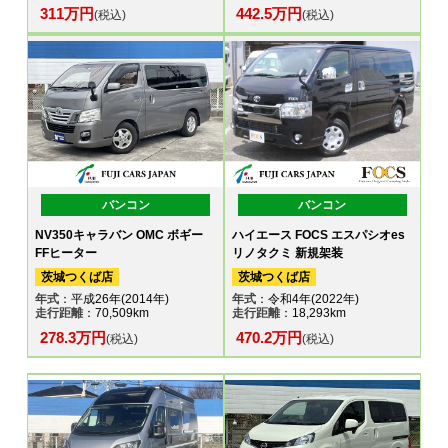
311万円
442.5万円
(税込)
(税込)
バンコン
バンコン
NV350キャラバン OMC ボギー
ハイエース FOCS エスパシオes
FFヒーター
リノタクミ 新規架装
茨城つくば店
茨城つくば店
年式
：平成26年(2014年)
年式
：令和4年(2022年)
走行距離
：70,509km
走行距離
：18,293km
278.3万円
470.2万円
(税込)
(税込)