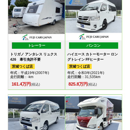
トレーラー
バンコン
トリガノ アンタレス リュクス
ハイエース カトーモーター ロン
426 牽引免許不要
グトレイン FFヒーター
茨城つくば店
茨城つくば店
年式
：平成19年(2007年)
年式
：令和3年(2021年)
走行距離
：-km
走行距離
：31,535km
161.4万円
825.8万円
(税込)
(税込)