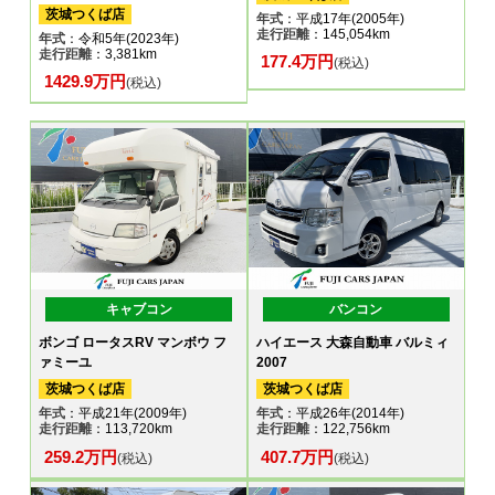
茨城つくば店
年式
：平成17年(2005年)
走行距離
：145,054km
年式
：令和5年(2023年)
走行距離
：3,381km
177.4万円
(税込)
1429.9万円
(税込)
キャブコン
バンコン
ボンゴ ロータスRV マンボウ フ
ハイエース 大森自動車 バルミィ
ァミーユ
2007
茨城つくば店
茨城つくば店
年式
：平成21年(2009年)
年式
：平成26年(2014年)
走行距離
：113,720km
走行距離
：122,756km
259.2万円
407.7万円
(税込)
(税込)