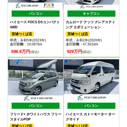
バンコン
キャブコン
ハイエース FOCS DSコンパクト
カムロード ナッツ クレアスティ
4WD
ング エボリューション
茨城つくば店
茨城つくば店
年式
：令和5年(2023年)
年式
：令和2年(2020年)
走行距離
：10,087km
走行距離
：47,501km
696.9万円
929万円
(税込)
(税込)
バンコン
バンコン
フリード+ ホワイトハウス フリー
ハイエース カトーモーター オー
スタイルPOP
クサイド
茨城つくば店
茨城つくば店