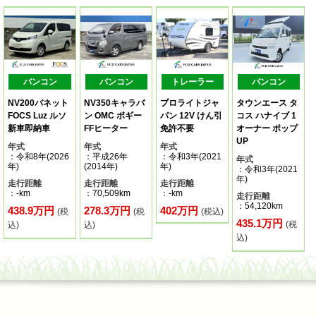
バンコン
バンコン
トレーラー
バンコン
NV200バネット
NV350キャラバ
プロライトジャ
タウンエース タ
FOCS Luz ルソ
ン OMC ボギー
パン 12V けん引
コス ハナイブ 1
新車即納車
FFヒーター
免許不要
オーナー ポップ
UP
年式
年式
年式
：令和8年(2026
：平成26年
：令和3年(2021
年式
年)
(2014年)
年)
：令和3年(2021
年)
走行距離
走行距離
走行距離
：-km
：70,509km
：-km
走行距離
：54,120km
438.9万円
278.3万円
402万円
(税
(税
(税込)
435.1万円
(税
込)
込)
込)