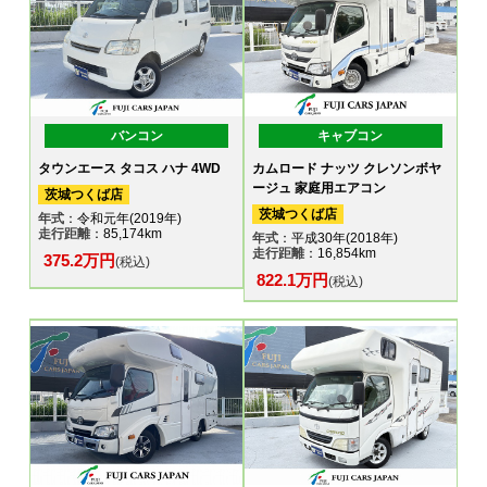
バンコン
キャブコン
タウンエース タコス ハナ 4WD
カムロード ナッツ クレソンボヤ
ージュ 家庭用エアコン
茨城つくば店
茨城つくば店
年式
：令和元年(2019年)
走行距離
：85,174km
年式
：平成30年(2018年)
走行距離
：16,854km
375.2万円
(税込)
822.1万円
(税込)