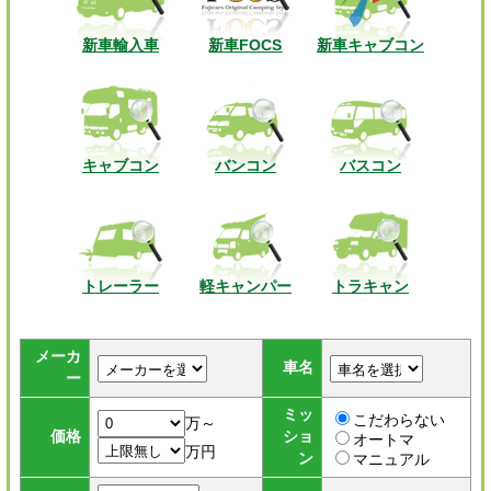
新車輸入車
新車FOCS
新車キャブコン
キャブコン
バンコン
バスコン
トレーラー
軽キャンパー
トラキャン
メーカ
車名
ー
ミッ
こだわらない
万～
価格
ショ
オートマ
万円
ン
マニュアル