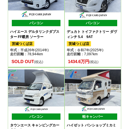
バンコン
バンコン
ハイエース デルタリンクダブス
デュカト トイファクトリー ダヴ
ター FF暖房 ソーラー
ィンチ 5.4 9AT
茨城つくば店
茨城つくば店
年式
：平成26年(2014年)
年式
：令和7年(2025年)
走行距離
：78,944km
走行距離
：7,097km
SOLD OUT
1434.6万円
(税込)
(税込)
バンコン
軽キャンパー
タウンエース キャンピングカー
ハイゼット バンショップミカミ