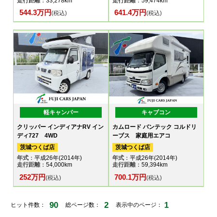
走行距離
：33,278km
走行距離
：59,474km
544.3万円
641.4万円
(税込)
(税込)
軽キャンパー
キャブコン
クリッパー インディアナRV イン
カムロード バンテック コルドリ
ディ727 4WD
ーブス 家庭用エアコ
茨城つくば店
茨城つくば店
年式
：平成26年(2014年)
年式
：平成26年(2014年)
走行距離
：54,000km
走行距離
：59,394km
252万円
700.1万円
(税込)
(税込)
90
2
1
ヒット件数：
総ページ数：
表示中のページ：