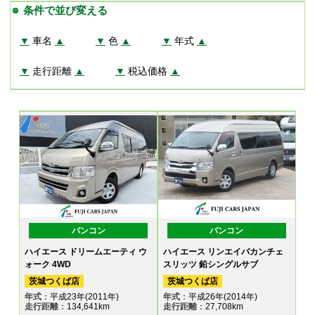
条件で並び変える
▼
車名
▲
▼
色
▲
▼
年式
▲
▼
走行距離
▲
▼
税込価格
▲
バンコン
バンコン
ハイエース ドリームエーティ ウ
ハイエース リンエイバカンチェ
ォーク 4WD
スリッツ 鉛シングルサブ
茨城つくば店
茨城つくば店
年式
：平成23年(2011年)
年式
：平成26年(2014年)
走行距離
：134,641km
走行距離
：27,708km