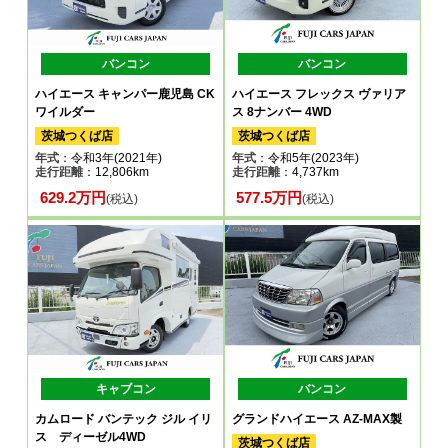
バンコン
バンコン
ハイエース キャンパー鹿児島 CK
ハイエース フレックス ヴァリア
ワイルダー
ス 8ナンバー 4WD
茨城つくば店
茨城つくば店
年式
：令和3年(2021年)
年式
：令和5年(2023年)
走行距離
：12,806km
走行距離
：4,737km
629.2万円
577.5万円
(税込)
(税込)
キャブコン
バンコン
カムロード バンテック ジル イリ
グランドハイエース AZ-MAX製
ス ディーゼル4WD
茨城つくば店