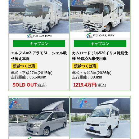
キャブコン
キャブコン
エルフ AtoZ アラモSL シェル載
カムロード ジル520イリス特別仕
せ替え車両
様 登録済み未使用車
茨城つくば店
茨城つくば店
年式
：平成27年(2015年)
年式
：令和8年(2026年)
走行距離
：85,698km
走行距離
：303km
SOLD OUT
1219.4万円
(税込)
(税込)