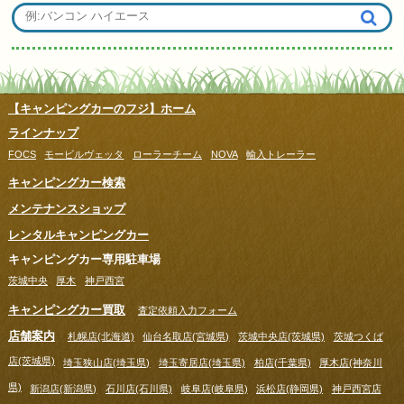
【キャンピングカーのフジ】ホーム
ラインナップ
FOCS
モービルヴェッタ
ローラーチーム
NOVA
輸入トレーラー
キャンピングカー検索
メンテナンスショップ
レンタルキャンピングカー
キャンピングカー専用駐車場
茨城中央
厚木
神戸西宮
キャンピングカー買取
査定依頼入力フォーム
店舗案内
札幌店(北海道)
仙台名取店(宮城県)
茨城中央店(茨城県)
茨城つくば
店(茨城県)
埼玉狭山店(埼玉県)
埼玉寄居店(埼玉県)
柏店(千葉県)
厚木店(神奈川
県)
新潟店(新潟県)
石川店(石川県)
岐阜店(岐阜県)
浜松店(静岡県)
神戸西宮店