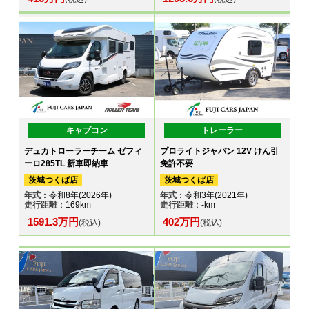
キャブコン
トレーラー
デュカトローラーチーム ゼフィ
プロライトジャパン 12V けん引
ーロ285TL 新車即納車
免許不要
茨城つくば店
茨城つくば店
年式
：令和8年(2026年)
年式
：令和3年(2021年)
走行距離
：169km
走行距離
：-km
1591.3万円
402万円
(税込)
(税込)