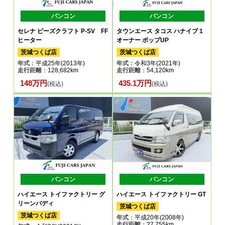
バンコン
バンコン
セレナ ピーズクラフト P-SV FF
タウンエース タコス ハナイブ 1
ヒーター
オーナー ポップUP
茨城つくば店
茨城つくば店
年式
：平成25年(2013年)
年式
：令和3年(2021年)
走行距離
：128,682km
走行距離
：54,120km
148万円
435.1万円
(税込)
(税込)
バンコン
バンコン
ハイエース トイファクトリー グ
ハイエース トイファクトリー GT
リーンバディ
茨城つくば店
茨城つくば店
年式
：平成20年(2008年)
走行距離
：27,755km