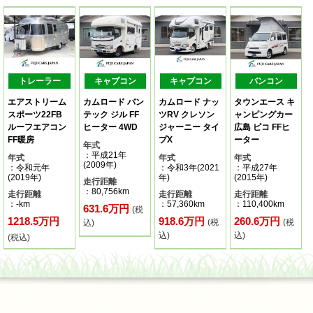
トレーラー
キャブコン
キャブコン
バンコン
エアストリーム
カムロード バン
カムロード ナッ
タウンエース キ
スポーツ22FB
テック ジル FF
ツRV クレソン
ャンピングカー
ルーフエアコン
ヒーター 4WD
ジャーニー タイ
広島 ピコ FFヒ
FF暖房
プX
ーター
年式
：平成21年
年式
年式
年式
(2009年)
：令和元年
：令和3年(2021
：平成27年
(2019年)
年)
(2015年)
走行距離
：80,756km
走行距離
走行距離
走行距離
：-km
：57,360km
：110,400km
631.6万円
(税
1218.5万円
918.6万円
260.6万円
(税
(税
込)
込)
込)
(税込)