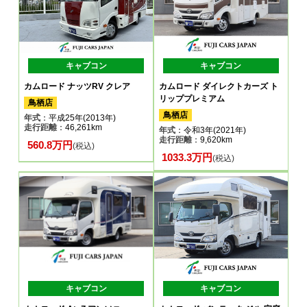
キャブコン
キャブコン
カムロード ナッツRV クレア
カムロード ダイレクトカーズ ト
リッププレミアム
鳥栖店
鳥栖店
年式
：平成25年(2013年)
走行距離
：46,261km
年式
：令和3年(2021年)
走行距離
：9,620km
560.8万円
(税込)
1033.3万円
(税込)
キャブコン
キャブコン