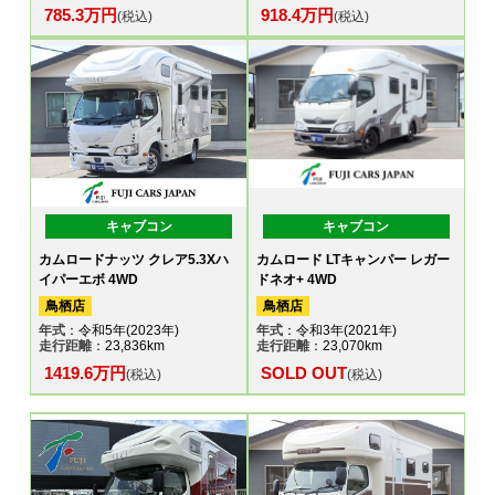
785.3万円
918.4万円
(税込)
(税込)
キャブコン
キャブコン
カムロードナッツ クレア5.3Xハ
カムロード LTキャンパー レガー
イパーエボ 4WD
ドネオ+ 4WD
鳥栖店
鳥栖店
年式
：令和5年(2023年)
年式
：令和3年(2021年)
走行距離
：23,836km
走行距離
：23,070km
1419.6万円
SOLD OUT
(税込)
(税込)