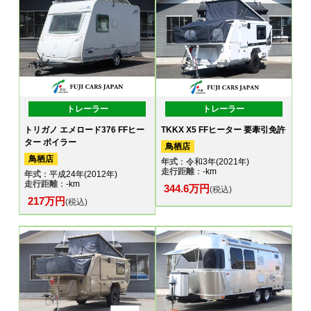
トレーラー
トレーラー
トリガノ エメロード376 FFヒー
TKKX X5 FFヒーター 要牽引免許
ター ボイラー
鳥栖店
鳥栖店
年式
：令和3年(2021年)
走行距離
：-km
年式
：平成24年(2012年)
走行距離
：-km
344.6万円
(税込)
217万円
(税込)