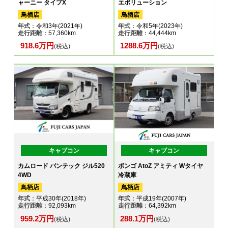
ャーニー タイプX
エボリューション
鳥栖店
鳥栖店
年式
：令和3年(2021年)
年式
：令和5年(2023年)
走行距離
：57,360km
走行距離
：44,444km
918.6万円
1288.6万円
(税込)
(税込)
キャブコン
キャブコン
カムロード バンテック ジル520
ボンゴ AtoZ アミティ Wタイヤ
4WD
冷蔵庫
鳥栖店
鳥栖店
年式
：平成30年(2018年)
年式
：平成19年(2007年)
走行距離
：92,093km
走行距離
：64,392km
959.2万円
288.1万円
(税込)
(税込)