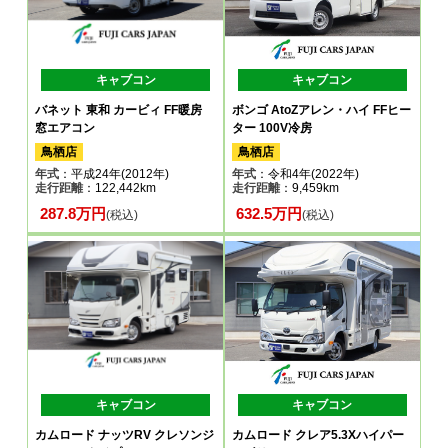
キャブコン
キャブコン
バネット 東和 カービィ FF暖房
ボンゴ AtoZアレン・ハイ FFヒー
窓エアコン
ター 100V冷房
鳥栖店
鳥栖店
年式
：平成24年(2012年)
年式
：令和4年(2022年)
走行距離
：122,442km
走行距離
：9,459km
287.8万円
632.5万円
(税込)
(税込)
キャブコン
キャブコン
カムロード ナッツRV クレソンジ
カムロード クレア5.3Xハイパー