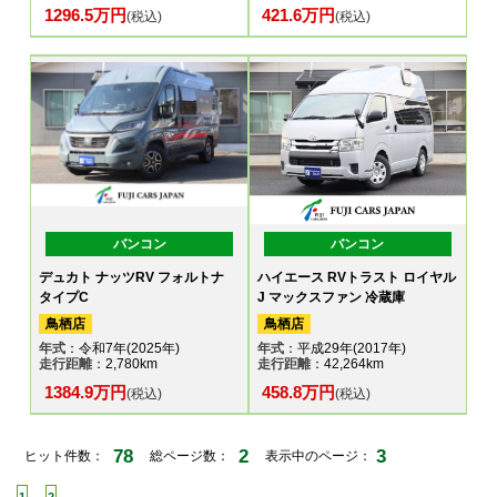
1296.5万円
421.6万円
(税込)
(税込)
バンコン
バンコン
デュカト ナッツRV フォルトナ
ハイエース RVトラスト ロイヤル
タイプC
J マックスファン 冷蔵庫
鳥栖店
鳥栖店
年式
：令和7年(2025年)
年式
：平成29年(2017年)
走行距離
：2,780km
走行距離
：42,264km
1384.9万円
458.8万円
(税込)
(税込)
78
2
3
ヒット件数：
総ページ数：
表示中のページ：