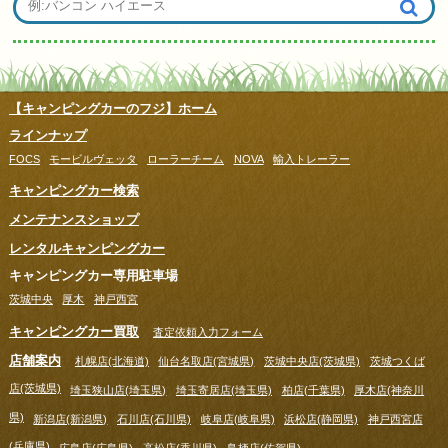
【キャンピングカーのフジ】ホーム
ラインナップ
FOCS
モービルヴェッタ
ローラーチーム
NOVA
輸入トレーラー
キャンピングカー検索
メンテナンスショップ
レンタルキャンピングカー
キャンピングカー専用駐車場
茨城中央
厚木
神戸西宮
キャンピングカー買取
査定依頼入力フォーム
店舗案内
札幌店(北海道)
仙台名取店(宮城県)
茨城中央店(茨城県)
茨城つくば
店(茨城県)
埼玉狭山店(埼玉県)
埼玉寄居店(埼玉県)
柏店(千葉県)
厚木店(神奈川
県)
新潟店(新潟県)
石川店(石川県)
岐阜店(岐阜県)
浜松店(静岡県)
神戸西宮店
(兵庫県)
広島店(広島県)
高松店(香川県)
鳥栖店(佐賀県)