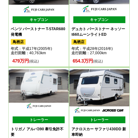
キャブコン
キャブコン
ベンツ バーストナー T-STAR680
デュカト バーストナー ネッソー
発電機
t660ムーンライトED
鳥栖店
鳥栖店
年式
：平成17年(2005年)
年式
：平成28年(2016年)
走行距離
：40,763km
走行距離
：27,000km
479万円
654.3万円
(税込)
(税込)
トレーラー
トレーラー
トリガノ アルバ390 牽引免許不
アクロスカー サファリ430DD 新
要
車即納