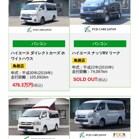
バンコン
バンコン
ハイエース ダイレクトカーズ ホ
ハイエース ナッツRV リーク
ワイトハウス
鳥栖店
鳥栖店
年式
：平成22年(2010年)
走行距離
：74,087km
年式
：平成30年(2018年)
走行距離
：105,692km
SOLD OUT
(税込)
476.3万円
(税込)