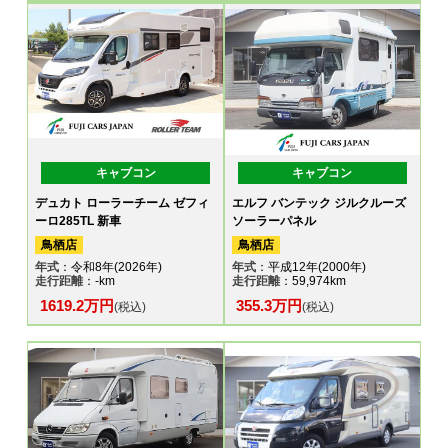
キャブコン
キャブコン
デュカト ローラーチーム ゼフィ
エルフ バンテック ジルクルーズ
ーロ285TL 新車
ソーラーパネル
鳥栖店
鳥栖店
年式
：令和8年(2026年)
年式
：平成12年(2000年)
走行距離
：-km
走行距離
：59,974km
1619.2万円
355.3万円
(税込)
(税込)