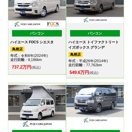
バンコン
バンコン
ハイエース FOCS シエスタ
ハイエース トイファクトリート
イズボックス グランデ
鳥栖店
鳥栖店
年式
：令和6年(2024年)
走行距離
：9,196km
年式
：平成26年(2014年)
走行距離
：77,762km
737.2万円
(税込)
549.6万円
(税込)