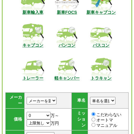
新車輸入車
新車FOCS
新車キャブコン
キャブコン
バンコン
バスコン
トレーラー
軽キャンパー
トラキャン
メーカ
車名
ー
ミッ
こだわらない
万～
価格
ショ
オートマ
万円
ン
マニュアル