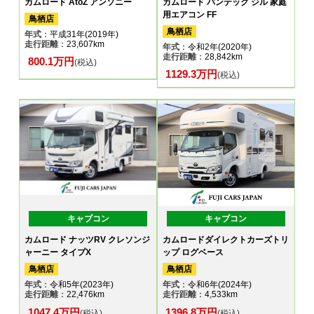
カムロード AtoZ アンソニー
カムロード バンテック ジル 家庭
用エアコン FF
鳥栖店
鳥栖店
年式
：平成31年(2019年)
走行距離
：23,607km
年式
：令和2年(2020年)
走行距離
：28,842km
800.1万円
(税込)
1129.3万円
(税込)
キャブコン
キャブコン
カムロード ナッツRV クレソンジ
カムロードダイレクトカーズトリ
ャーニー タイプX
ップ ログベース
鳥栖店
鳥栖店
年式
：令和5年(2023年)
年式
：令和6年(2024年)
走行距離
：22,476km
走行距離
：4,533km
1047.4万円
1396.8万円
(税込)
(税込)