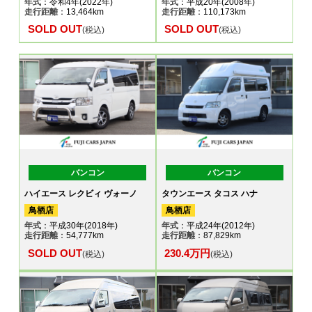
年式
：令和4年(2022年)
年式
：平成20年(2008年)
走行距離
：13,464km
走行距離
：110,173km
SOLD OUT
SOLD OUT
(税込)
(税込)
バンコン
バンコン
ハイエース レクビィ ヴォーノ
タウンエース タコス ハナ
鳥栖店
鳥栖店
年式
：平成30年(2018年)
年式
：平成24年(2012年)
走行距離
：54,777km
走行距離
：87,829km
SOLD OUT
230.4万円
(税込)
(税込)