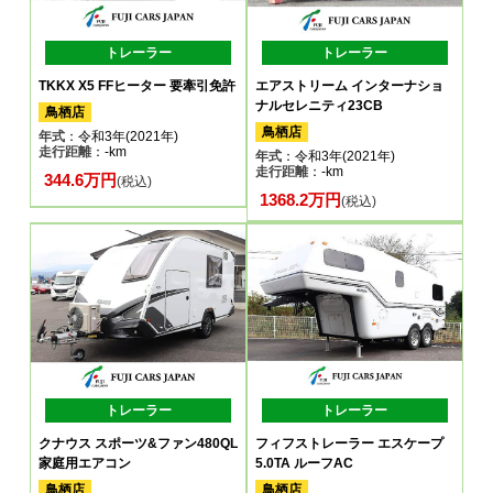
トレーラー
トレーラー
TKKX X5 FFヒーター 要牽引免許
エアストリーム インターナショ
ナルセレニティ23CB
鳥栖店
鳥栖店
年式
：令和3年(2021年)
走行距離
：-km
年式
：令和3年(2021年)
走行距離
：-km
344.6万円
(税込)
1368.2万円
(税込)
トレーラー
トレーラー
クナウス スポーツ&ファン480QL
フィフストレーラー エスケープ
家庭用エアコン
5.0TA ルーフAC
鳥栖店
鳥栖店