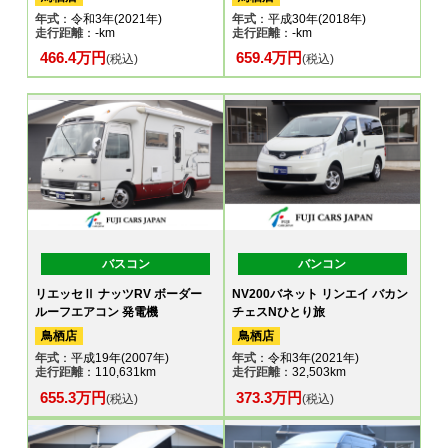
年式
：令和3年(2021年)
年式
：平成30年(2018年)
走行距離
：-km
走行距離
：-km
466.4万円
659.4万円
(税込)
(税込)
バスコン
バンコン
リエッセⅡ ナッツRV ボーダー
NV200バネット リンエイ バカン
ルーフエアコン 発電機
チェスNひとり旅
鳥栖店
鳥栖店
年式
：平成19年(2007年)
年式
：令和3年(2021年)
走行距離
：110,631km
走行距離
：32,503km
655.3万円
373.3万円
(税込)
(税込)