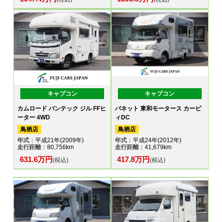
キャブコン
キャブコン
カムロード バンテック ジル FFヒ
バネット 東和モータース カービ
ーター 4WD
ィDC
鳥栖店
鳥栖店
年式
：平成21年(2009年)
年式
：平成24年(2012年)
走行距離
：80,756km
走行距離
：41,679km
631.6万円
417.8万円
(税込)
(税込)