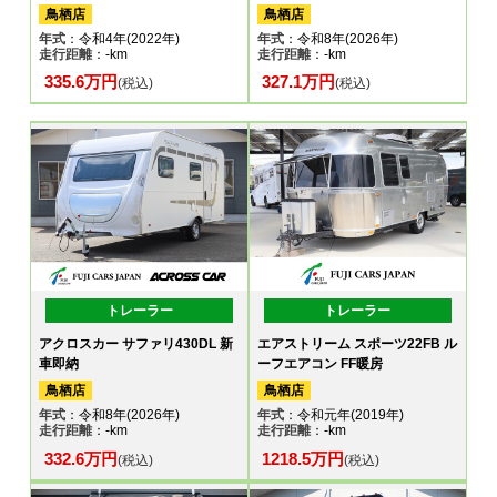
鳥栖店
鳥栖店
年式
：令和4年(2022年)
年式
：令和8年(2026年)
走行距離
：-km
走行距離
：-km
335.6万円
327.1万円
(税込)
(税込)
トレーラー
トレーラー
アクロスカー サファリ430DL 新
エアストリーム スポーツ22FB ル
車即納
ーフエアコン FF暖房
鳥栖店
鳥栖店
年式
：令和8年(2026年)
年式
：令和元年(2019年)
走行距離
：-km
走行距離
：-km
332.6万円
1218.5万円
(税込)
(税込)