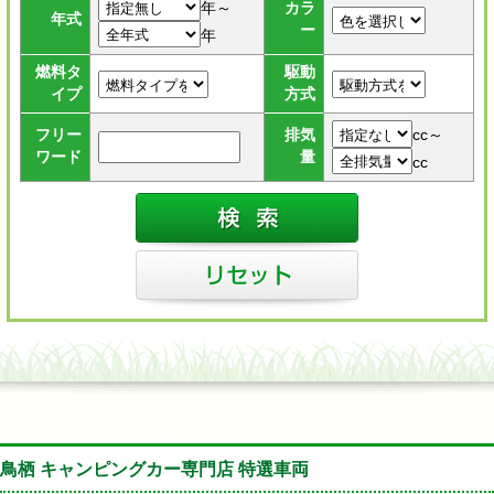
年～
カラ
年式
ー
年
燃料タ
駆動
イプ
方式
cc～
フリー
排気
ワード
量
cc
鳥栖 キャンピングカー専門店 特選車両