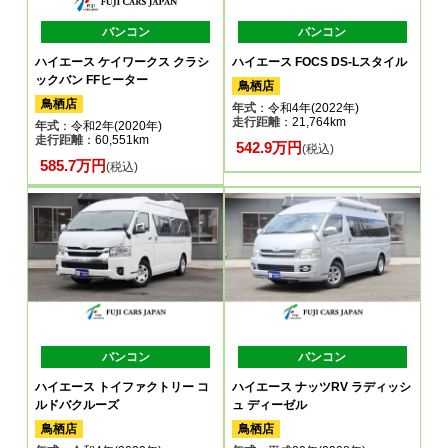
バンコン
バンコン
ハイエース ケイワークス クラシ
ハイエース FOCS DS-Lスタイル
ックバン FFヒーター
鳥栖店
鳥栖店
年式
：令和4年(2022年)
走行距離
：21,764km
年式
：令和2年(2020年)
走行距離
：60,551km
542.9万円
(税込)
585.7万円
(税込)
バンコン
バンコン
ハイエース トイファクトリー コ
ハイエース ナッツRV ラディッシ
ルドバクルーズ
ュ ディーゼル
鳥栖店
鳥栖店