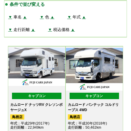
条件で並び変える
▼
車名
▲
▼
色
▲
▼
年式
▲
▼
走行距離
▲
▼
税込価格
▲
キャブコン
キャブコン
カムロード ナッツRV クレソンボ
カムロード バンテック コルドリ
ヤージュX
ーブス 4WD
鳥栖店
鳥栖店
年式
：平成29年(2017年)
年式
：平成30年(2018年)
走行距離
：22,949km
走行距離
：50,462km