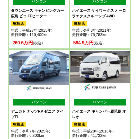
バンコン
バンコン
タウンエース キャンピングカー
ハイエース ケイワークス オーロ
広島 ピコ FFヒーター
ラエクスクルーシブ 4WD
鳥栖店
鳥栖店
年式
：平成27年(2015年)
年式
：令和3年(2021年)
走行距離
：110,400km
走行距離
：75,783km
260.6万円
594.9万円
(税込)
(税込)
バンコン
バンコン
デュカト ナッツRV ゼニア タイ
ハイエース キャンパー鹿児島 オ
プTL
レオ
鳥栖店
鳥栖店
年式
：令和7年(2025年)
年式
：平成28年(2016年)
走行距離
：6,303km
走行距離
：41,732km