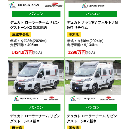
バンコン
バンコン
デュカト ローラーチームリビン
デュカト ナッツRV フォルトナM
グストーンK2 新車即納
9AT リチウム
茨城中央店
厚木店
年式
：令和8年(2026年)
年式
：令和6年(2024年)
走行距離
：405km
走行距離
：9,134km
1424.9万円
1296万円
(税込)
(税込)
バンコン
バンコン
デュカト ローラーチーム リビン
デュカト ローラーチーム リビン
グストーンKJ 新車
グストーンK2 新車
厚木店
厚木店