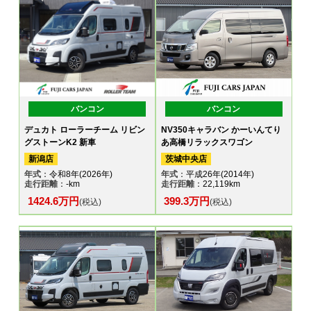
バンコン
バンコン
デュカト ローラーチーム リビン
NV350キャラバン かーいんてり
グストーンK2 新車
あ高橋リラックスワゴン
新潟店
茨城中央店
年式
：令和8年(2026年)
年式
：平成26年(2014年)
走行距離
：-km
走行距離
：22,119km
1424.6万円
399.3万円
(税込)
(税込)