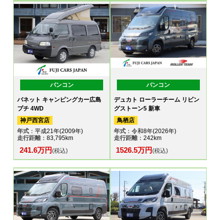
バンコン
バンコン
バネット キャンピングカー広島
デュカト ローラーチーム リビン
プチ 4WD
グストーン5 新車
神戸西宮店
鳥栖店
年式
：平成21年(2009年)
年式
：令和8年(2026年)
走行距離
：83,795km
走行距離
：242km
241.6万円
1526.5万円
(税込)
(税込)