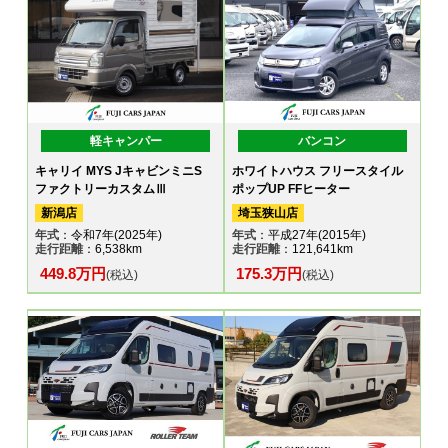
軽キャンパー
バンコン
キャリイ MYS JキャビンミニS
ホワイトハウス フリースタイル
ファクトリーカスタムⅢ
ポップUP FFヒーター
新潟店
埼玉狭山店
年式
：令和7年(2025年)
年式
：平成27年(2015年)
走行距離
：6,538km
走行距離
：121,641km
449.8万円
175.3万円
(税込)
(税込)