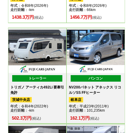
年式
：令和8年(2026年)
年式
：令和8年(2026年)
走行距離
：-km
走行距離
：66km
1438.3万円
1456.7万円
(税込)
(税込)
トレーラー
バンコン
トリガノ アーティカ492Li 要牽引
NV200バネット アネックス リコ
免許
ルソSS FFヒーター
茨城中央店
岐阜店
年式
：令和4年(2022年)
年式
：平成23年(2011年)
走行距離
：-km
走行距離
：101,235km
502.3万円
162.1万円
(税込)
(税込)