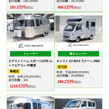
走行距離
：148,266km
走行距離
：39,353km
193.3万円
456.5万円
(税込)
(税込)
トレーラー
軽キャンパー
エアストリーム スポーツ22FB ル
キャリイ AZ-MAX ラクーン 4WD
ーフエアコン FF暖房
石川店
鳥栖店
年式
：平成30年(2018年)
走行距離
：26,809km
年式
：令和元年(2019年)
走行距離
：-km
299.2万円
(税込)
1218.5万円
(税込)