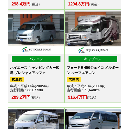
298.4万円
1294.8万円
(税込)
(税込)
バンコン
キャブコン
ハイエース キャンピングカー広
フォードE-450ジェイコ メルボー
島 プレシャスアルファ
ン ルーフエアコン
広島店
広島店
年式
：平成17年(2005年)
年式
：平成21年(2009年)
走行距離
：88,077km
走行距離
：71,648km
289.2万円
916.4万円
(税込)
(税込)