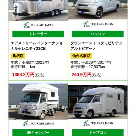
トレーラー
バンコン
エアストリーム インターナショ
タウンエース トヨタモビリティ
ナルセレニティ23CB
アルトピアーノ
鳥栖店
仙台名取店
年式
：令和3年(2021年)
年式
：平成29年(2017年)
走行距離
：-km
走行距離
：27,537km
1368.2万円
240.9万円
(税込)
(税込)
軽キャンパー
キャブコン