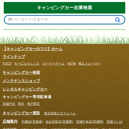
キャンピングカー在庫検索
【キャンピングカーのフジ】ホーム
ラインナップ
FOCS
モービルヴェッタ
ローラーチーム
NOVA
輸入トレーラー
キャンピングカー検索
メンテナンスショップ
レンタルキャンピングカー
キャンピングカー専用駐車場
茨城中央
厚木
神戸西宮
キャンピングカー買取
査定依頼入力フォーム
店舗案内
札幌店(北海道)
仙台名取店(宮城県)
茨城中央店(茨城県)
茨城つくば