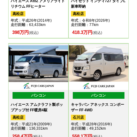
ハイエース AtoZ アメリアライト
ハイゼット インディ727 タイプL
リチウム FFヒーター
新車即納
高松店
高松店
年式
：平成26年(2014年)
年式
：令和8年(2026年)
走行距離
：63,433km
走行距離
：77km
398万円
418.3万円
(税込)
(税込)
バンコン
バンコン
ハイエース アムクラフト製ポッ
キャラバン アネックス コンポー
プアップ付 FF暖房4駆
ザー FF 4WD
高松店
石川店
年式
：平成21年(2009年)
年式
：平成28年(2016年)
走行距離
：136,331km
走行距離
：49,152km
258.4万円
558.1万円
(税込)
(税込)