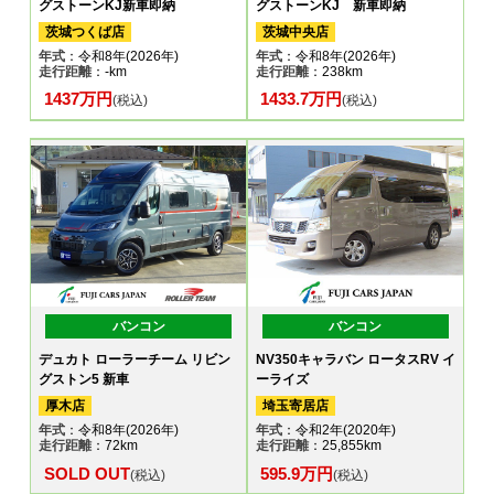
グストーンKJ新車即納
グストーンKJ 新車即納
茨城つくば店
茨城中央店
年式
：令和8年(2026年)
年式
：令和8年(2026年)
走行距離
：-km
走行距離
：238km
1437万円
1433.7万円
(税込)
(税込)
バンコン
バンコン
デュカト ローラーチーム リビン
NV350キャラバン ロータスRV イ
グストン5 新車
ーライズ
厚木店
埼玉寄居店
年式
：令和8年(2026年)
年式
：令和2年(2020年)
走行距離
：72km
走行距離
：25,855km
SOLD OUT
595.9万円
(税込)
(税込)