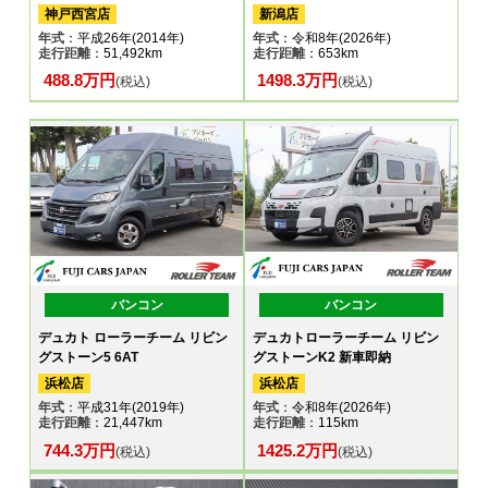
神戸西宮店
新潟店
年式
：平成26年(2014年)
年式
：令和8年(2026年)
走行距離
：51,492km
走行距離
：653km
488.8万円
1498.3万円
(税込)
(税込)
バンコン
バンコン
デュカト ローラーチーム リビン
デュカトローラーチーム リビン
グストーン5 6AT
グストーンK2 新車即納
浜松店
浜松店
年式
：平成31年(2019年)
年式
：令和8年(2026年)
走行距離
：21,447km
走行距離
：115km
744.3万円
1425.2万円
(税込)
(税込)