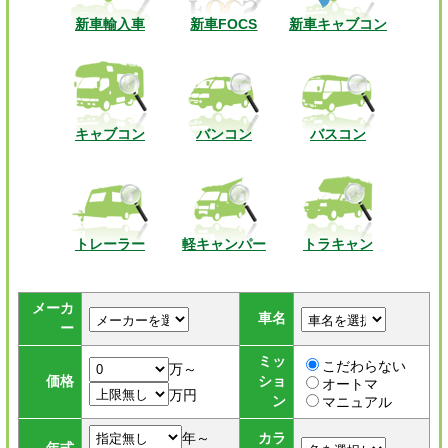
新車輸入車
新車FOCS
新車キャブコン
キャブコン
バンコン
バスコン
トレーラー
軽キャンパー
トラキャン
メーカ
車名
ー
ミッ
こだわらない
万～
価格
ショ
オートマ
万円
ン
マニュアル
年～
カラ