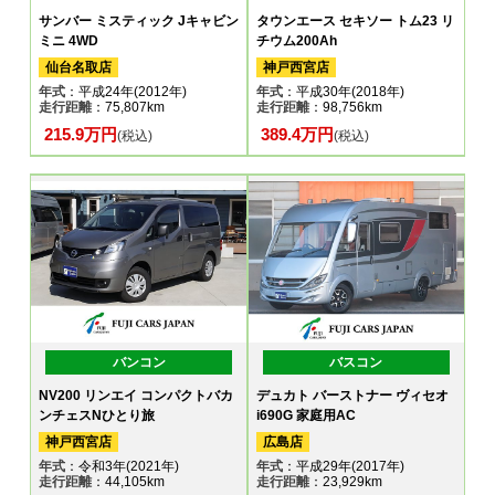
サンバー ミスティック Jキャビン
タウンエース セキソー トム23 リ
ミニ 4WD
チウム200Ah
仙台名取店
神戸西宮店
年式
：平成24年(2012年)
年式
：平成30年(2018年)
走行距離
：75,807km
走行距離
：98,756km
215.9万円
389.4万円
(税込)
(税込)
バンコン
バスコン
NV200 リンエイ コンパクトバカ
デュカト バーストナー ヴィセオ
ンチェスNひとり旅
i690G 家庭用AC
神戸西宮店
広島店
年式
：令和3年(2021年)
年式
：平成29年(2017年)
走行距離
：44,105km
走行距離
：23,929km