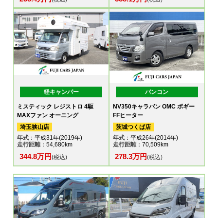
軽キャンパー
バンコン
ミスティック レジストロ 4駆
NV350キャラバン OMC ボギー
MAXファン オーニング
FFヒーター
埼玉狭山店
茨城つくば店
年式
：平成31年(2019年)
年式
：平成26年(2014年)
走行距離
：54,680km
走行距離
：70,509km
344.8万円
278.3万円
(税込)
(税込)