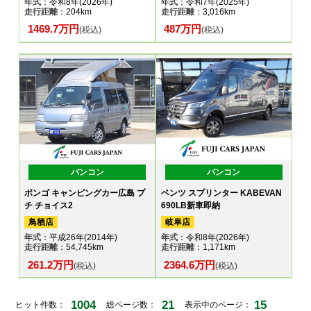
年式
：令和8年(2026年)
年式
：令和7年(2025年)
走行距離
：204km
走行距離
：3,016km
1469.7万円
487万円
(税込)
(税込)
バンコン
バンコン
ボンゴ キャンピングカー広島 プ
ベンツ スプリンター KABEVAN
チ チョイス2
690LB新車即納
鳥栖店
岐阜店
年式
：平成26年(2014年)
年式
：令和8年(2026年)
走行距離
：54,745km
走行距離
：1,171km
261.2万円
2364.6万円
(税込)
(税込)
1004
21
15
ヒット件数：
総ページ数：
表示中のページ：