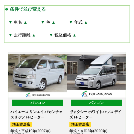
条件で並び変える
▼
車名
▲
▼
色
▲
▼
年式
▲
▼
走行距離
▲
▼
税込価格
▲
バンコン
バンコン
ハイエース リンエイ バカンチェ
ヴォクシー ホワイトハウス デイ
スリッツ FFヒーター
ズ FFヒーター
埼玉寄居店
埼玉寄居店
年式
：平成19年(2007年)
年式
：令和2年(2020年)