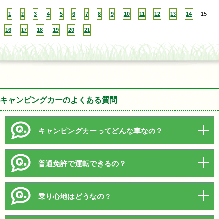
1
2
3
4
5
6
7
8
9
10
11
12
13
14
15
16
17
18
19
20
21
キャンピングカーのよくある質問
キャンピングカーってどんな車なの？
普通免許で運転できるの？
乗り心地はどうなの？