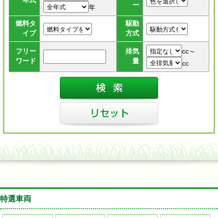
年式
ー
年
燃料タ
駆動
イプ
方式
cc～
フリー
排気
ワード
量
cc
特選車両