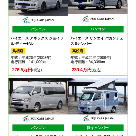
バンコン
バンコン
ハイエース アネックス ジョイフ
ハイエース リンエイ バカンチェ
ル ディーゼル
ス 8ナンバー
鳥栖店
高松店
年式
：平成20年(2008年)
年式
：平成21年(2009年)
走行距離
：141,000km
走行距離
：84,339km
276.5万円
230.4万円
(税込)
(税込)
バンコン
軽キャンパー