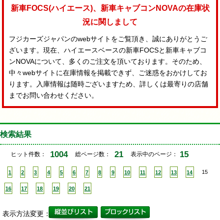
新車FOCS(ハイエース)、新車キャブコンNOVAの在庫状
況に関しまして
フジカーズジャパンのwebサイトをご覧頂き、誠にありがとうご
ざいます。現在、ハイエースベースの新車FOCSと新車キャブコ
ンNOVAについて、多くのご注文を頂いております。そのため、
中々webサイトに在庫情報を掲載できず、ご迷惑をおかけしてお
ります。入庫情報は随時ございますため、詳しくは最寄りの店舗
までお問い合わせください。
検索結果
1004
21
15
ヒット件数：
総ページ数：
表示中のページ：
1
2
3
4
5
6
7
8
9
10
11
12
13
14
15
16
17
18
19
20
21
表示方法変更：