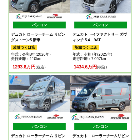
バンコン
バンコン
デュカト ローラーチーム リビン
デュカト トイファクトリー ダヴ
グストーン5 新車
ィンチ 5.4 9AT
茨城つくば店
茨城つくば店
年式
：令和8年(2026年)
年式
：令和7年(2025年)
走行距離
：110km
走行距離
：7,097km
1293.6万円
1434.6万円
(税込)
(税込)
バンコン
バンコン
デュカト ローラーチーム リビン
デュカト ローラーチームリビン