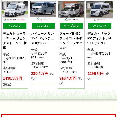
バンコン
バンコン
キャブコン
バンコン
デュカト ローラ
ハイエース リン
フォードE-450
デュカト ナッツ
ーチーム リビン
エイ バカンチェ
ジェイコ メルボ
RV フォルトナM
グストーンKJ 新
ス 8ナンバー
ーン ルーフエア
9AT リチウム
車
コン
年式
年式
：平成21年
：令和6年(2024
年式
年式
(2009年)
年)
：令和8年(2026
：平成21年
年)
(2009年)
走行距離
走行距離
：84,339km
：9,134km
走行距離
走行距離
：-km
：71,648km
230.4万円
1296万円
(税
(税
1438.3万円
916.4万円
(税
込)
込)
込)
(税込)