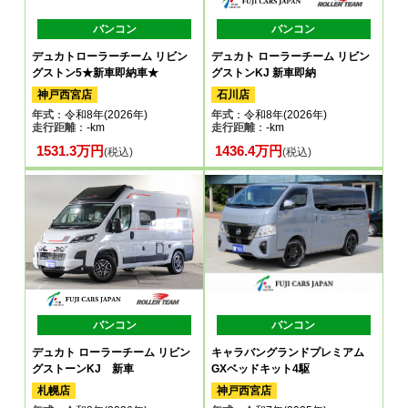
バンコン
バンコン
デュカトローラーチーム リビン
デュカト ローラーチーム リビン
グストン5★新車即納車★
グストンKJ 新車即納
神戸西宮店
石川店
年式
：令和8年(2026年)
年式
：令和8年(2026年)
走行距離
：-km
走行距離
：-km
1531.3万円
1436.4万円
(税込)
(税込)
バンコン
バンコン
デュカト ローラーチーム リビン
キャラバングランドプレミアム
グストーンKJ 新車
GXベッドキット4駆
札幌店
神戸西宮店