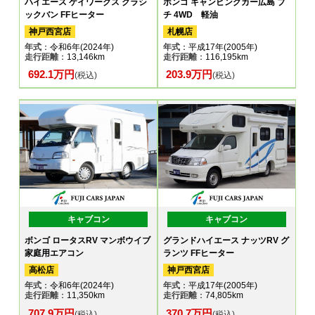
ハイエース ケイワークス クラシ
ボンゴ キャンピングカー広島 プ
ックバン FFヒーター
チ 4WD 軽油
神戸西宮店
札幌店
年式
：令和6年(2024年)
年式
：平成17年(2005年)
走行距離
：13,146km
走行距離
：116,195km
692.1万円
203.9万円
(税込)
(税込)
キャブコン
キャブコン
ボンゴ ロータスRV マンボウイブ
グランドハイエース ナッツRV グ
家庭用エアコン
ランツ FFヒーター
高松店
神戸西宮店
年式
：令和6年(2024年)
年式
：平成17年(2005年)
走行距離
：11,350km
走行距離
：74,805km
707.9万円
370.7万円
(税込)
(税込)