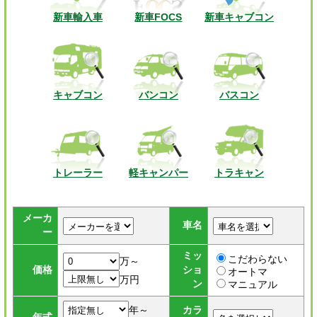
新車輸入車
新車FOCS
新車キャブコン
キャブコン
バンコン
バスコン
トレーラー
軽キャンパー
トラキャン
メーカ
車名
ー
ミッ
こだわらない
万～
価格
ショ
オートマ
万円
ン
マニュアル
年～
カラ