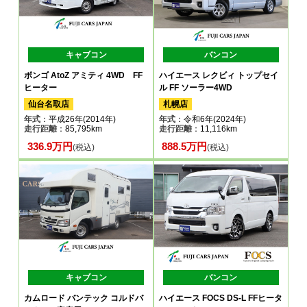
キャブコン
バンコン
ボンゴ AtoZ アミティ 4WD FF
ハイエース レクビィ トップセイ
ヒーター
ル FF ソーラー4WD
仙台名取店
札幌店
年式
：平成26年(2014年)
年式
：令和6年(2024年)
走行距離
：85,795km
走行距離
：11,116km
336.9万円
888.5万円
(税込)
(税込)
キャブコン
バンコン
カムロード バンテック コルドバ
ハイエース FOCS DS-L FFヒータ