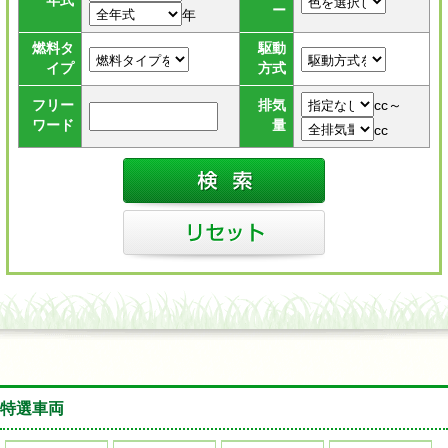
年式
ー
年
燃料タ
駆動
イプ
方式
cc～
フリー
排気
ワード
量
cc
特選車両