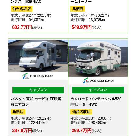
ンクス 家庭用AC
ー 1オーナー
仙台名取店
鳥栖店
年式
：平成27年(2015年)
年式
：令和4年(2022年)
走行距離
：64,057km
走行距離
：23,678km
602.7万円
549.9万円
(税込)
(税込)
キャブコン
キャブコン
バネット 東和 カービィ FF暖房
カムロード バンテックジル520
窓エアコン
FFヒーター4WD
鳥栖店
仙台名取店
年式
：平成24年(2012年)
年式
：平成18年(2006年)
走行距離
：122,442km
走行距離
：198,480km
287.8万円
359.7万円
(税込)
(税込)