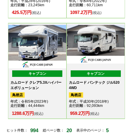
年式
：平成28年(2016年)
年式
：令和4年(2022年)
走行距離
：23,245km
走行距離
：60,711km
425.5万円
1097.2万円
(税込)
(税込)
キャブコン
キャブコン
カムロード クレア5.3Xハイパー
カムロード バンテック ジル520
エボリューション
4WD
鳥栖店
鳥栖店
年式
：令和5年(2023年)
年式
：平成30年(2018年)
走行距離
：44,444km
走行距離
：92,093km
1288.6万円
959.2万円
(税込)
(税込)
994
20
5
ヒット件数：
総ページ数：
表示中のページ：