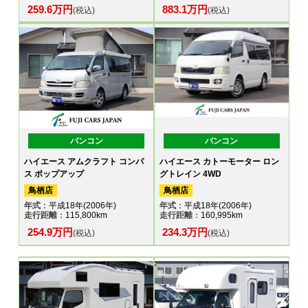
259.6万円
883.1万円
(税込)
(税込)
バンコン
バンコン
ハイエース アムクラフト コンパ
ハイエース カトーモーター ロン
ス ポップアップ
グトレイン 4WD
鳥栖店
鳥栖店
年式
：平成18年(2006年)
年式
：平成18年(2006年)
走行距離
：115,800km
走行距離
：160,995km
254.9万円
234.3万円
(税込)
(税込)