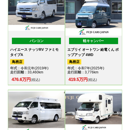
バンコン
軽キャンパー
ハイエース ナッツRV ファミモ
エブリイ オートワン 給電くん ポ
タイプA
ップアップ 4WD
鳥栖店
鳥栖店
年式
：令和元年(2019年)
年式
：令和7年(2025年)
走行距離
：33,460km
走行距離
：3,776km
476.6万円
419.5万円
(税込)
(税込)