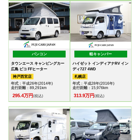
バンコン
軽キャンパー
タウンエース キャンピングカー
ハイゼット インディアナRV イン
広島 ピコ FFヒーター
ディ727 4WD
神戸西宮店
札幌店
年式
：平成26年(2014年)
年式
：平成28年(2016年)
走行距離
：89,291km
走行距離
：15,976km
295.4万円
313.9万円
(税込)
(税込)