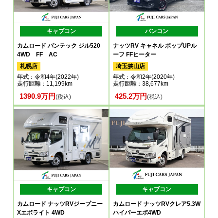
キャブコン
バンコン
カムロード バンテック ジル520
ナッツRV キャネル ポップUPル
4WD FF AC
ーフ FFヒーター
札幌店
埼玉狭山店
年式
：令和4年(2022年)
年式
：令和2年(2020年)
走行距離
：11,199km
走行距離
：38,677km
1390.9万円
425.2万円
(税込)
(税込)
キャブコン
キャブコン
カムロード ナッツRVジープニー
カムロード ナッツRVクレア5.3W
Xエボライト 4WD
ハイパーエボ4WD