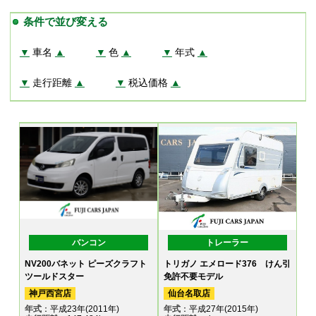
条件で並び変える
▼
車名
▲
▼
色
▲
▼
年式
▲
▼
走行距離
▲
▼
税込価格
▲
バンコン
トレーラー
NV200バネット ピーズクラフト
トリガノ エメロード376 けん引
ツールドスター
免許不要モデル
神戸西宮店
仙台名取店
年式
：平成23年(2011年)
年式
：平成27年(2015年)