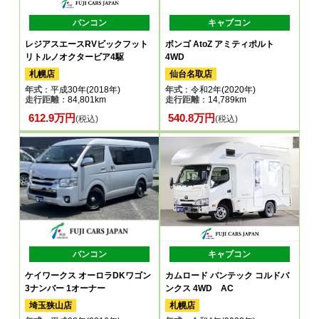
バンコン
キャブコン
レジアスエースRVビックフット
ボンゴ AtoZ アミティポルト
リトルノオクタービア4駆
4WD
札幌店
仙台名取店
年式
：平成30年(2018年)
年式
：令和2年(2020年)
走行距離
：84,801km
走行距離
：14,789km
612.9万円
540.8万円
(税込)
(税込)
バンコン
キャブコン
ケイワークス オーロラDKワゴン
カムロード バンテック コルドバ
3ナンバー 1オーナー
ンクス 4WD AC
埼玉狭山店
札幌店