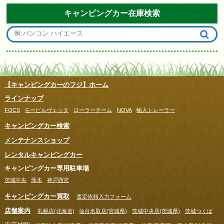
キャンピングカー在庫検索
【キャンピングカーのフジ】ホーム
ラインナップ
FOCS
モービルヴェッタ
ローラーチーム
NOVA
輸入トレーラー
キャンピングカー検索
メンテナンスショップ
レンタルキャンピングカー
キャンピングカー専用駐車場
茨城中央
厚木
神戸西宮
キャンピングカー買取
査定依頼入力フォーム
店舗案内
札幌店(北海道)
仙台名取店(宮城県)
茨城中央店(茨城県)
茨城つくば