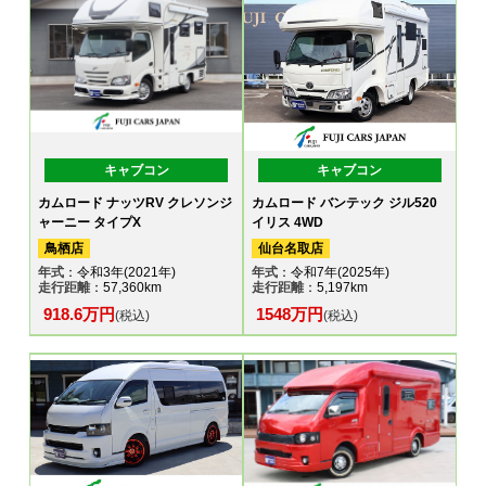
キャブコン
キャブコン
カムロード ナッツRV クレソンジ
カムロード バンテック ジル520
ャーニー タイプX
イリス 4WD
鳥栖店
仙台名取店
年式
：令和3年(2021年)
年式
：令和7年(2025年)
走行距離
：57,360km
走行距離
：5,197km
918.6万円
1548万円
(税込)
(税込)