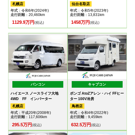
札幌店
仙台名取店
年式
：令和6年(2024年)
年式
：令和5年(2023年)
走行距離
：20,460km
走行距離
：13,831km
1129.9万円
1458万円
(税込)
(税込)
バンコン
キャブコン
ハイエース ノースライフ大地
ボンゴ AtoZアレン・ハイ FFヒー
4WD FF インバーター
ター 100V冷房
札幌店
鳥栖店
年式
：平成20年(2008年)
年式
：令和4年(2022年)
走行距離
：117,606km
走行距離
：9,459km
295.5万円
632.5万円
(税込)
(税込)