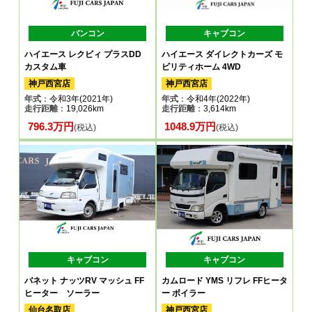
バンコン
キャブコン
ハイエース レクビィ プラスDD
ハイエース ダイレクトカーズ モ
カスタム車
ビリティホーム 4WD
神戸西宮店
神戸西宮店
年式
：令和3年(2021年)
年式
：令和4年(2022年)
走行距離
：19,026km
走行距離
：3,614km
796.3万円
1048.9万円
(税込)
(税込)
キャブコン
キャブコン
バネット ナッツRV マッシュ FF
カムロード YMS リフレ FFヒータ
ヒーター ソーラー
ー ボイラー
仙台名取店
神戸西宮店