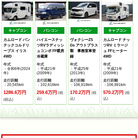
キャブコン
バンコン
バンコン
キャブコン
カムロード バン
ハイエースナッ
ヴォクシーZS
カムロード ナッ
テックコルドリ
ツRVラディッシ
Gs アウトプラス
ツRV ミラージ
ーブス イリス
ュコンポ FF暖房
製 事務室車登
ュ FFヒーター
4WD
冷蔵庫
録
4WD
年式
年式
年式
年式
：令和6年(2024
：平成21年
：平成25年
：平成21年
年)
(2009年)
(2013年)
(2009年)
走行距離
走行距離
走行距離
走行距離
：20,545km
：102,616km
：106,918km
：106,981km
1286.6万円
259.6万円
170.2万円
570.2万円
(税
(税
(税
込)
込)
込)
(税込)