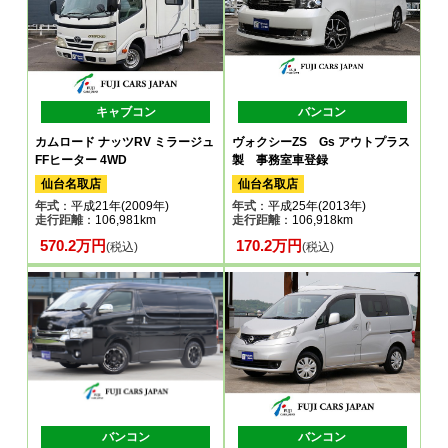
キャブコン
バンコン
カムロード ナッツRV ミラージュ
ヴォクシーZS Gs アウトプラス
FFヒーター 4WD
製 事務室車登録
仙台名取店
仙台名取店
年式
：平成21年(2009年)
年式
：平成25年(2013年)
走行距離
：106,981km
走行距離
：106,918km
570.2万円
170.2万円
(税込)
(税込)
バンコン
バンコン