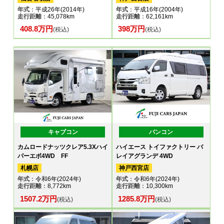
年式
：平成26年(2014年)
年式
：平成16年(2004年)
走行距離
：45,078km
走行距離
：62,161km
408.8万円
398万円
(税込)
(税込)
キャブコン
バンコン
カムロードナッツクレア5.3Xハイ
ハイエース トイファクトリー バ
パーエボ4WD FF
レイアグランデ 4WD
札幌店
神戸西宮店
年式
：令和6年(2024年)
年式
：令和6年(2024年)
走行距離
：8,772km
走行距離
：10,300km
1507.2万円
1285.8万円
(税込)
(税込)