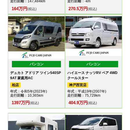
走行距離
：147,484km
走行距離
：-km
164万円
270.5万円
(税込)
(税込)
バンコン
バンコン
デュカト アドリア ツイン540SP
ハイエース ナッツRV ペア 4WD
9AT 家庭用AC
クールスター
柏店
神戸西宮店
年式
：令和5年(2023年)
年式
：平成19年(2007年)
走行距離
：10,365km
走行距離
：75,729km
1397万円
404.9万円
(税込)
(税込)