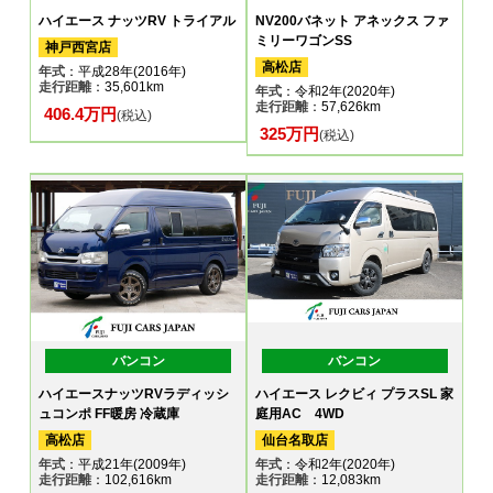
ハイエース ナッツRV トライアル
NV200バネット アネックス ファ
ミリーワゴンSS
神戸西宮店
高松店
年式
：平成28年(2016年)
走行距離
：35,601km
年式
：令和2年(2020年)
走行距離
：57,626km
406.4万円
(税込)
325万円
(税込)
バンコン
バンコン
ハイエースナッツRVラディッシ
ハイエース レクビィ プラスSL 家
ュコンポ FF暖房 冷蔵庫
庭用AC 4WD
高松店
仙台名取店
年式
：平成21年(2009年)
年式
：令和2年(2020年)
走行距離
：102,616km
走行距離
：12,083km