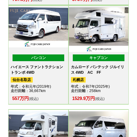
バンコン
キャブコン
ハイエース ファントラクション
カムロード バンテック ジルイリ
トランポ 4WD
ス 4WD AC FF
仙台名取店
札幌店
年式
：令和元年(2019年)
年式
：令和7年(2025年)
走行距離
：36,667km
走行距離
：258km
557万円
1529.9万円
(税込)
(税込)