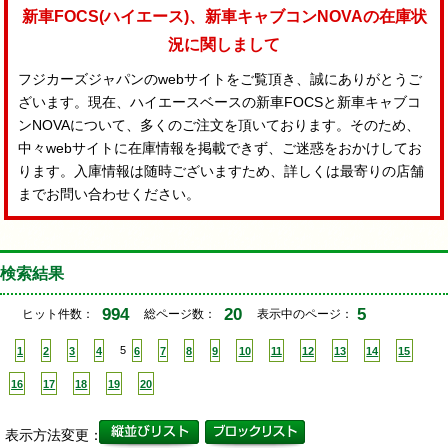
新車FOCS(ハイエース)、新車キャブコンNOVAの在庫状
況に関しまして
フジカーズジャパンのwebサイトをご覧頂き、誠にありがとうご
ざいます。現在、ハイエースベースの新車FOCSと新車キャブコ
ンNOVAについて、多くのご注文を頂いております。そのため、
中々webサイトに在庫情報を掲載できず、ご迷惑をおかけしてお
ります。入庫情報は随時ございますため、詳しくは最寄りの店舗
までお問い合わせください。
検索結果
994
20
5
ヒット件数：
総ページ数：
表示中のページ：
1
2
3
4
5
6
7
8
9
10
11
12
13
14
15
16
17
18
19
20
表示方法変更：