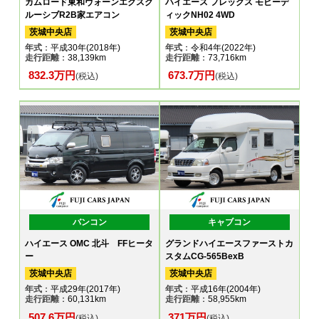
カムロード東和ヴォーンエクスク
ハイエース フレックス モビーデ
ルーシブR2B家エアコン
ィックNH02 4WD
茨城中央店
茨城中央店
年式
：平成30年(2018年)
年式
：令和4年(2022年)
走行距離
：38,139km
走行距離
：73,716km
832.3万円
673.7万円
(税込)
(税込)
バンコン
キャブコン
ハイエース OMC 北斗 FFヒータ
グランドハイエースファーストカ
ー
スタムCG-565BexB
茨城中央店
茨城中央店
年式
：平成29年(2017年)
年式
：平成16年(2004年)
走行距離
：60,131km
走行距離
：58,955km
507.6万円
371万円
(税込)
(税込)