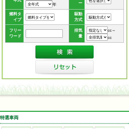
年式
ー
年
燃料タ
駆動
イプ
方式
cc～
フリー
排気
ワード
量
cc
特選車両