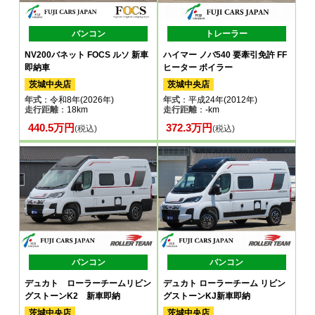
バンコン
トレーラー
NV200バネット FOCS ルソ 新車
ハイマー ノバ540 要牽引免許 FF
即納車
ヒーター ボイラー
茨城中央店
茨城中央店
年式
：令和8年(2026年)
年式
：平成24年(2012年)
走行距離
：18km
走行距離
：-km
440.5万円
372.3万円
(税込)
(税込)
バンコン
バンコン
デュカト ローラーチームリビン
デュカト ローラーチーム リビン
グストーンK2 新車即納
グストーンKJ新車即納
茨城中央店
茨城中央店