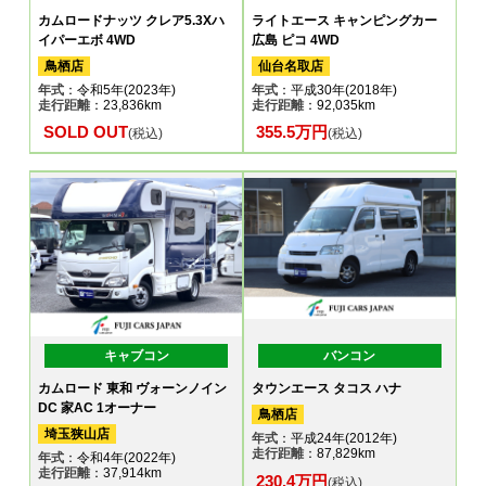
カムロードナッツ クレア5.3Xハ
ライトエース キャンピングカー
イパーエボ 4WD
広島 ピコ 4WD
鳥栖店
仙台名取店
年式
：令和5年(2023年)
年式
：平成30年(2018年)
走行距離
：23,836km
走行距離
：92,035km
SOLD OUT
355.5万円
(税込)
(税込)
キャブコン
バンコン
カムロード 東和 ヴォーンノイン
タウンエース タコス ハナ
DC 家AC 1オーナー
鳥栖店
埼玉狭山店
年式
：平成24年(2012年)
走行距離
：87,829km
年式
：令和4年(2022年)
走行距離
：37,914km
230.4万円
(税込)