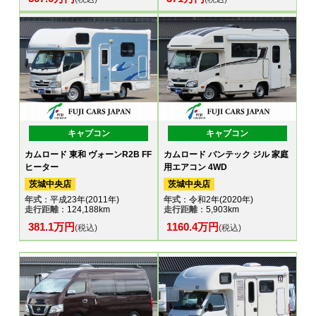
キャブコン
キャブコン
カムロード 東和 ヴォーンR2B FF
カムロード バンテック ジル 家庭
ヒーター
用エアコン 4WD
茨城中央店
茨城中央店
年式
：平成23年(2011年)
年式
：令和2年(2020年)
走行距離
：124,188km
走行距離
：5,903km
381.1万円
1160.4万円
(税込)
(税込)