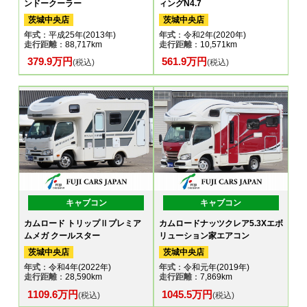
ンドークーラー
ィングN4.7
茨城中央店
茨城中央店
年式
：平成25年(2013年)
年式
：令和2年(2020年)
走行距離
：88,717km
走行距離
：10,571km
379.9万円
561.9万円
(税込)
(税込)
キャブコン
キャブコン
カムロード トリップⅡプレミア
カムロードナッツクレア5.3Xエボ
ムメガ クールスター
リューション家エアコン
茨城中央店
茨城中央店
年式
：令和4年(2022年)
年式
：令和元年(2019年)
走行距離
：28,590km
走行距離
：7,869km
1109.6万円
1045.5万円
(税込)
(税込)