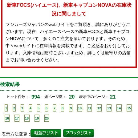
新車FOCS(ハイエース)、新車キャブコンNOVAの在庫状
況に関しまして
フジカーズジャパンのwebサイトをご覧頂き、誠にありがとうご
ざいます。現在、ハイエースベースの新車FOCSと新車キャブコ
ンNOVAについて、多くのご注文を頂いております。そのため、
中々webサイトに在庫情報を掲載できず、ご迷惑をおかけしてお
ります。入庫情報は随時ございますため、詳しくは最寄りの店舗
までお問い合わせください。
検索結果
994
20
21
ヒット件数：
総ページ数：
表示中のページ：
1
2
3
4
5
6
7
8
9
10
11
12
13
14
15
16
17
18
19
20
表示方法変更：