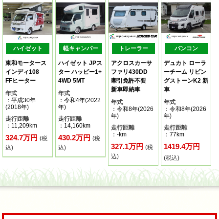
ハイゼット
軽キャンパー
トレーラー
バンコン
東和モータース
ハイゼット JPス
アクロスカーサ
デュカト ローラ
インディ108
ター ハッピー1+
ファリ430DD
ーチーム リビン
FFヒーター
4WD 5MT
牽引免許不要
グストーンK2 新
新車即納車
車
年式
年式
：平成30年
：令和4年(2022
年式
年式
(2018年)
年)
：令和8年(2026
：令和8年(2026
年)
年)
走行距離
走行距離
：11,209km
：14,160km
走行距離
走行距離
：-km
：77km
324.7万円
430.2万円
(税
(税
327.1万円
1419.4万円
(税
込)
込)
込)
(税込)