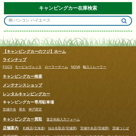
キャンピングカー在庫検索
【キャンピングカーのフジ】ホーム
ラインナップ
FOCS
モービルヴェッタ
ローラーチーム
NOVA
輸入トレーラー
キャンピングカー検索
メンテナンスショップ
レンタルキャンピングカー
キャンピングカー専用駐車場
茨城中央
厚木
神戸西宮
キャンピングカー買取
査定依頼入力フォーム
店舗案内
札幌店(北海道)
仙台名取店(宮城県)
茨城中央店(茨城県)
茨城つくば