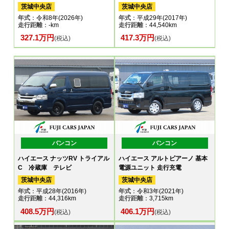
茨城中央店
茨城中央店
年式
：令和8年(2026年)
年式
：平成29年(2017年)
走行距離
：-km
走行距離
：44,540km
327.1万円
417.3万円
(税込)
(税込)
バンコン
バンコン
ハイエース ナッツRV トライアル
ハイエース アルトピアーノ 基本
C 冷蔵庫 テレビ
電源ユニット 走行充電
茨城中央店
茨城中央店
年式
：平成28年(2016年)
年式
：令和3年(2021年)
走行距離
：44,316km
走行距離
：3,715km
408.5万円
406.1万円
(税込)
(税込)