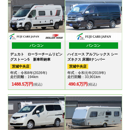
バンコン
バンコン
デュカト ローラーチームリビン
ハイエース アルフレックス シー
グストーン5 新車即納車
ズネクス 床堀8ナンバー
茨城中央店
茨城中央店
年式
：令和8年(2026年)
年式
：令和元年(2019年)
走行距離
：194km
走行距離
：33,901km
1488.5万円
490.6万円
(税込)
(税込)