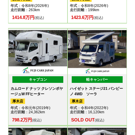
年式
：令和8年(2026年)
年式
：令和8年(2026年)
走行距離
：263km
走行距離
：199km
1414.8万円
1423.6万円
(税込)
(税込)
キャブコン
軽キャンパー
カムロード ナッツ クレソンボヤ
ハイゼット ステージ21 バンビー
ージュW FFヒーター
ノ 4WD ソーラ
厚木店
厚木店
年式
：令和元年(2019年)
年式
：令和4年(2022年)
走行距離
：24,362km
走行距離
：16,120km
798.2万円
SOLD OUT
(税込)
(税込)