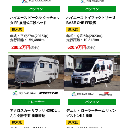
バンコン
バンコン
ハイエース ビークル クッチェッ
ハイエース トイファクトリー U-
タ FF 展開式二段ベッド
BASE ONE FF暖房
厚木店
厚木店
年式
：平成27年(2015年)
年式
：令和5年(2023年)
走行距離
：159,488km
走行距離
：10,312km
288.2万円
520.9万円
(税込)
(税込)
トレーラー
バンコン
アクロスカー サファリ 430DL け
デュカト ローラーチーム リビン
ん引免許不要 新車即納
グストンK2 新車
厚木店
厚木店