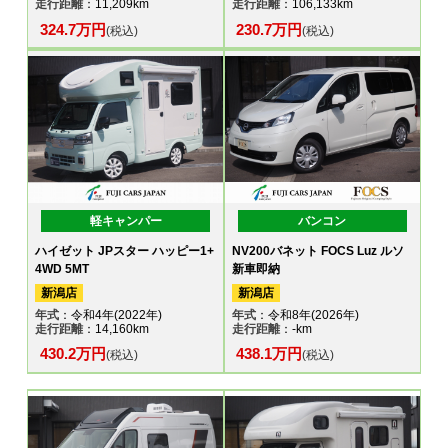
走行距離
：11,209km
走行距離
：106,133km
324.7万円
230.7万円
(税込)
(税込)
軽キャンパー
バンコン
ハイゼット JPスター ハッピー1+
NV200バネット FOCS Luz ルソ
4WD 5MT
新車即納
新潟店
新潟店
年式
：令和4年(2022年)
年式
：令和8年(2026年)
走行距離
：14,160km
走行距離
：-km
430.2万円
438.1万円
(税込)
(税込)