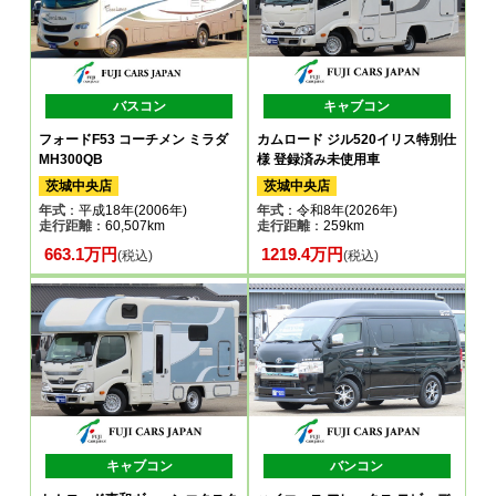
バスコン
キャブコン
フォードF53 コーチメン ミラダ
カムロード ジル520イリス特別仕
MH300QB
様 登録済み未使用車
茨城中央店
茨城中央店
年式
：平成18年(2006年)
年式
：令和8年(2026年)
走行距離
：60,507km
走行距離
：259km
663.1万円
1219.4万円
(税込)
(税込)
キャブコン
バンコン