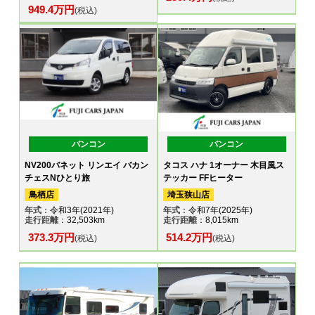
949.4万円
(税込)
バンコン
バンコン
NV200バネット リンエイ バカン
タコス ハナ 1オーナー 木目風ス
チェスNひとり旅
テッカー FFヒーター
鳥栖店
埼玉狭山店
年式
：令和3年(2021年)
年式
：令和7年(2025年)
走行距離
：32,503km
走行距離
：8,015km
373.3万円
514.2万円
(税込)
(税込)