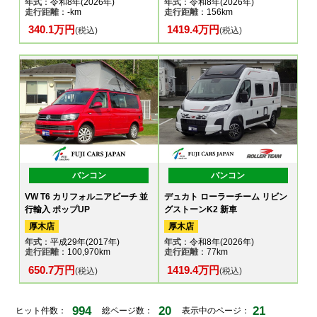
年式
：令和8年(2026年)
年式
：令和8年(2026年)
走行距離
：-km
走行距離
：156km
340.1万円
1419.4万円
(税込)
(税込)
バンコン
バンコン
VW T6 カリフォルニアビーチ 並
デュカト ローラーチーム リビン
行輸入 ポップUP
グストーンK2 新車
厚木店
厚木店
年式
：平成29年(2017年)
年式
：令和8年(2026年)
走行距離
：100,970km
走行距離
：77km
650.7万円
1419.4万円
(税込)
(税込)
994
20
21
ヒット件数：
総ページ数：
表示中のページ：