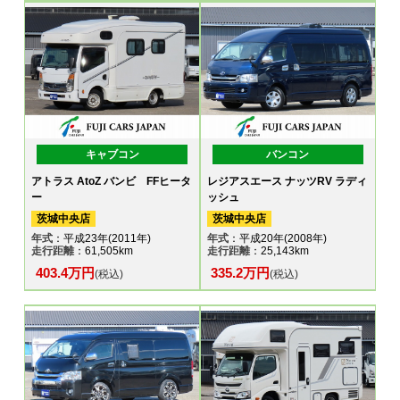
キャブコン
バンコン
アトラス AtoZ バンビ FFヒータ
レジアスエース ナッツRV ラディ
ー
ッシュ
茨城中央店
茨城中央店
年式
：平成23年(2011年)
年式
：平成20年(2008年)
走行距離
：61,505km
走行距離
：25,143km
403.4万円
335.2万円
(税込)
(税込)