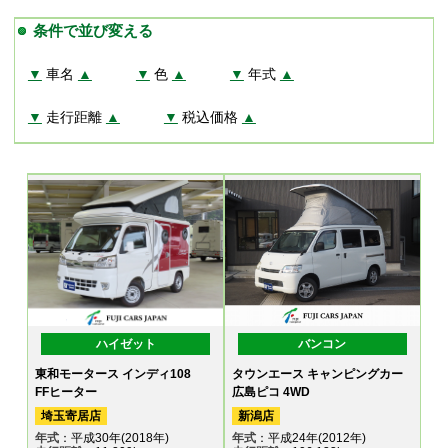
条件で並び変える
▼
車名
▲
▼
色
▲
▼
年式
▲
▼
走行距離
▲
▼
税込価格
▲
ハイゼット
バンコン
東和モータース インディ108
タウンエース キャンピングカー
FFヒーター
広島ピコ 4WD
埼玉寄居店
新潟店
年式
：平成30年(2018年)
年式
：平成24年(2012年)