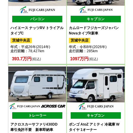
バンコン
キャブコン
ハイエース ナッツRV トライアル
カムロードフジカーズジャパン
タイプC
NovaタイプR新車
茨城中央店
茨城中央店
年式
：平成26年(2014年)
年式
：令和8年(2026年)
走行距離
：78,427km
走行距離
：285km
393.7万円
1097万円
(税込)
(税込)
トレーラー
キャブコン
アクロスカーサファリ430DD
ボンゴ AtoZ アミティ 冷蔵庫 W
牽引免許不要 新車即納車
タイヤ 1オーナー