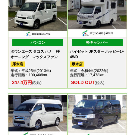
バンコン
軽キャンパー
タウンエース タコス ハナ FF
ハイゼット JPスター ハッピー1+
オーニング マックスファン
4WD
厚木店
厚木店
年式
：平成25年(2013年)
年式
：令和4年(2022年)
走行距離
：100,466km
走行距離
：17,478km
247.4万円
SOLD OUT
(税込)
(税込)