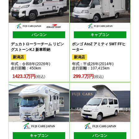
バンコン
キャブコン
デュカトローラーチーム リビン
ボンゴ AtoZ アミティ 5MT FFヒ
グストーンKJ 新車即納
ーター
新潟店
新潟店
年式
：令和8年(2026年)
年式
：平成26年(2014年)
走行距離
：450km
走行距離
：107,415km
1423.3万円
299.7万円
(税込)
(税込)
キャブコン
バンコン