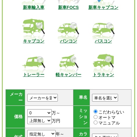
新車輸入車
新車FOCS
新車キャブコン
キャブコン
バンコン
バスコン
トレーラー
軽キャンパー
トラキャン
メーカ
車名
ー
ミッ
こだわらない
万～
価格
ショ
オートマ
万円
ン
マニュアル
年～
カラ