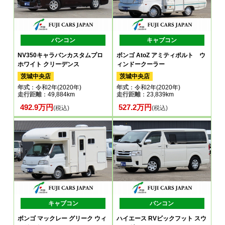
バンコン
キャブコン
NV350キャラバンカスタムプロ
ボンゴ AtoZ アミティポルト ウ
ホワイト クリーデンス
ィンドークーラー
茨城中央店
茨城中央店
年式
：令和2年(2020年)
年式
：令和2年(2020年)
走行距離
：49,884km
走行距離
：23,839km
492.9万円
527.2万円
(税込)
(税込)
キャブコン
バンコン
ボンゴ マックレー グリーク ウィ
ハイエース RVビックフット スウ