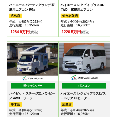
ハイエース バーデングランデ 家
ハイエース レクビィ プラスDD
庭用エアコン 軽油
4WD 家庭用エアコン
広島店
仙台名取店
年式
：令和5年(2023年)
年式
：令和6年(2024年)
走行距離
：16,350km
走行距離
：16,230km
1284.9万円
1226.5万円
(税込)
(税込)
軽キャンパー
バンコン
ハイゼット ステージ21 バンビー
ハイエース レクビィプラスLVス
ノ 4WD ソーラ
ーペリア FFヒーター
厚木店
広島店
年式
：令和4年(2022年)
年式
：令和4年(2022年)
走行距離
：16,120km
走行距離
：16,069km