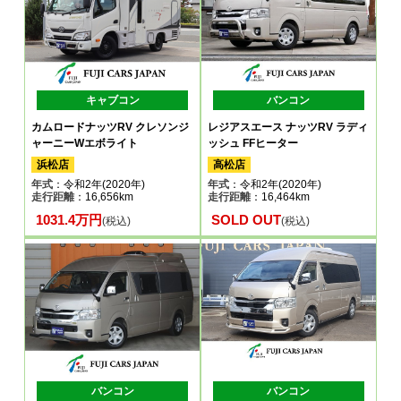
キャブコン
バンコン
カムロードナッツRV クレソンジ
レジアスエース ナッツRV ラディ
ャーニーWエボライト
ッシュ FFヒーター
浜松店
高松店
年式
：令和2年(2020年)
年式
：令和2年(2020年)
走行距離
：16,656km
走行距離
：16,464km
1031.4万円
SOLD OUT
(税込)
(税込)
バンコン
バンコン