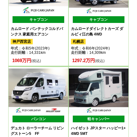
キャブコン
キャブコン
カムロード バンテックコルドバ
カムロードダイレクトカーズ ダ
ンクス 家庭用エアコン
ルビィ江の島 4WD
神戸西宮店
札幌店
年式
：令和5年(2023年)
年式
：令和6年(2024年)
走行距離
：14,331km
走行距離
：14,309km
1069万円
1297.2万円
(税込)
(税込)
バンコン
軽キャンパー
デュカト ローラーチーム リビン
ハイゼット JPスター ハッピー1+
グストーン5 FF
4WD 5MT