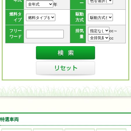
年式
ー
年
燃料タ
駆動
イプ
方式
cc～
フリー
排気
ワード
量
cc
特選車両