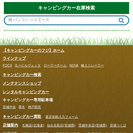
キャンピングカー在庫検索
【キャンピングカーのフジ】ホーム
ラインナップ
FOCS
モービルヴェッタ
ローラーチーム
NOVA
輸入トレーラー
キャンピングカー検索
メンテナンスショップ
レンタルキャンピングカー
キャンピングカー専用駐車場
茨城中央
厚木
神戸西宮
キャンピングカー買取
査定依頼入力フォーム
店舗案内
札幌店(北海道)
仙台名取店(宮城県)
茨城中央店(茨城県)
茨城つくば