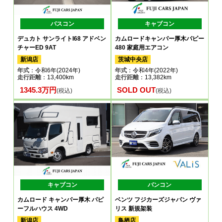
バスコン
キャブコン
デュカト サンライトI68 アドベン
カムロードキャンパー厚木パピー
チャーED 9AT
480 家庭用エアコン
新潟店
茨城中央店
年式
：令和6年(2024年)
年式
：令和4年(2022年)
走行距離
：13,400km
走行距離
：13,382km
1345.3万円
SOLD OUT
(税込)
(税込)
キャブコン
バンコン
カムロード キャンパー厚木 パピ
ベンツ フジカーズジャパン ヴァ
ーフルハウス 4WD
リス 新規架装
新潟店
鳥栖店