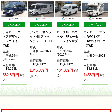
バンコン
バスコン
バンコン
キャブコン
ティピーアウト
デュカト サンラ
ビークル ハウ
カムロード ナッ
ドアデザイン
イトI68 アドベ
ベル FFヒータ
ツRVクレア
トラヴォイ
ンチャーED 9AT
ー ツインサブ
5.3Wハイパーエ
4WD
ボ4WD
年式
年式
：令和6年(2024
：平成29年
年式
年式
年)
(2017年)
：平成29年
：令和5年(2023
(2017年)
年)
走行距離
走行距離
：13,400km
：15,460km
走行距離
走行距離
：15,123km
：13,831km
1345.3万円
464.8万円
(税
582.8万円
1458万円
(税
(税
込)
(税込)
込)
込)