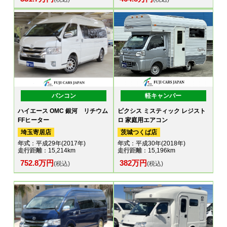
バンコン
軽キャンパー
ハイエース OMC 銀河 リチウム
ピクシス ミスティック レジスト
FFヒーター
ロ 家庭用エアコン
埼玉寄居店
茨城つくば店
年式
：平成29年(2017年)
年式
：平成30年(2018年)
走行距離
：15,214km
走行距離
：15,196km
752.8万円
382万円
(税込)
(税込)