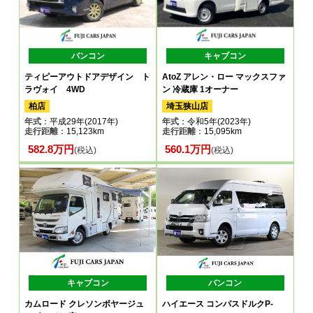
バンコン
キャブコン
ティピーアウトドアデザイン ト
AtoZ アレン・ロー マックスファ
ラヴォイ 4WD
ン 冷蔵庫 1オーナー
柏店
埼玉狭山店
年式
：平成29年(2017年)
年式
：令和5年(2023年)
走行距離
：15,123km
走行距離
：15,095km
582.8万円
560.1万円
(税込)
(税込)
キャブコン
バンコン
カムロード クレソンボヤージュ
ハイエース コンパスドルクP-