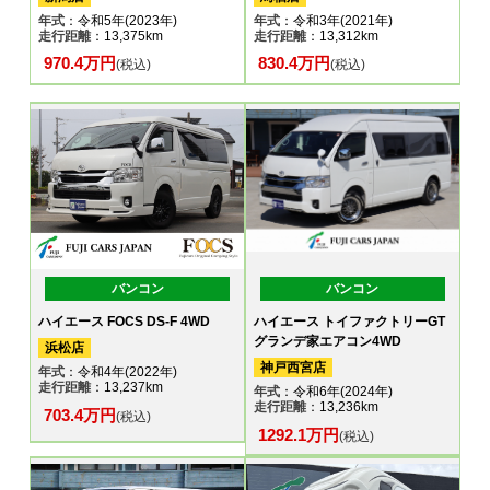
年式
：令和5年(2023年)
年式
：令和3年(2021年)
走行距離
：13,375km
走行距離
：13,312km
970.4万円
830.4万円
(税込)
(税込)
バンコン
バンコン
ハイエース FOCS DS-F 4WD
ハイエース トイファクトリーGT
グランデ家エアコン4WD
浜松店
神戸西宮店
年式
：令和4年(2022年)
走行距離
：13,237km
年式
：令和6年(2024年)
走行距離
：13,236km
703.4万円
(税込)
1292.1万円
(税込)