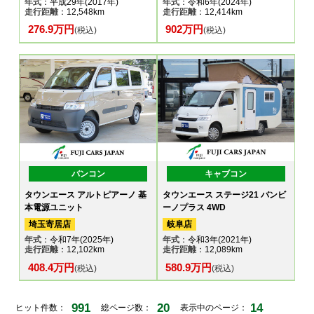
年式
：平成29年(2017年)
年式
：令和6年(2024年)
走行距離
：12,548km
走行距離
：12,414km
276.9万円
902万円
(税込)
(税込)
バンコン
キャブコン
タウンエース アルトピアーノ 基
タウンエース ステージ21 バンビ
本電源ユニット
ーノプラス 4WD
埼玉寄居店
岐阜店
年式
：令和7年(2025年)
年式
：令和3年(2021年)
走行距離
：12,102km
走行距離
：12,089km
408.4万円
580.9万円
(税込)
(税込)
991
20
14
ヒット件数：
総ページ数：
表示中のページ：