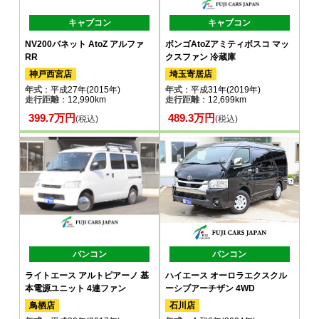
キャブコン
キャブコン
NV200バネット AtoZ アルファ
ボンゴAtoZアミティボスコ マッ
RR
クスファン 冷蔵庫
神戸西宮店
埼玉寄居店
年式
：平成27年(2015年)
年式
：平成31年(2019年)
走行距離
：12,990km
走行距離
：12,699km
399.7万円
489.3万円
(税込)
(税込)
バンコン
バンコン
ライトエース アルトピアーノ 基
ハイエース オーロラエクスクル
本電源ユニット 4連ファン
ーシブアーチザン 4WD
鳥栖店
石川店