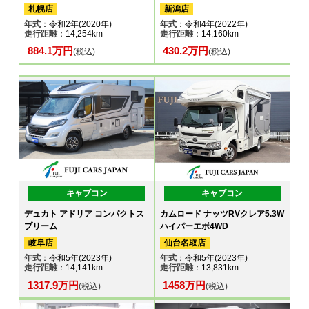
札幌店
新潟店
年式
：令和2年(2020年)
年式
：令和4年(2022年)
走行距離
：14,254km
走行距離
：14,160km
884.1万円
430.2万円
(税込)
(税込)
キャブコン
キャブコン
デュカト アドリア コンパクトス
カムロード ナッツRVクレア5.3W
プリーム
ハイパーエボ4WD
岐阜店
仙台名取店
年式
：令和5年(2023年)
年式
：令和5年(2023年)
走行距離
：14,141km
走行距離
：13,831km
1317.9万円
1458万円
(税込)
(税込)