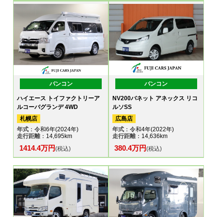
バンコン
バンコン
ハイエース トイファクトリーア
NV200バネット アネックス リコ
ルコーバグランデ 4WD
ルソSS
札幌店
広島店
年式
：令和6年(2024年)
年式
：令和4年(2022年)
走行距離
：14,695km
走行距離
：14,636km
1414.4万円
380.4万円
(税込)
(税込)