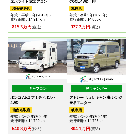
エボライト 家エアコン
COOL 4WD FF
埼玉寄居店
札幌店
年式
：平成30年(2018年)
年式
：令和5年(2023年)
走行距離
：14,914km
走行距離
：14,885km
815.3万円
927.2万円
(税込)
(税込)
キャブコン
軽キャンパー
ボンゴ AtoZ アミティポルト
アトレー ちょいキャン 豊 レンジ
4WD
天吊モニター
仙台名取店
岐阜店
年式
：令和2年(2020年)
年式
：令和6年(2024年)
走行距離
：14,789km
走行距離
：14,735km
540.8万円
304.1万円
(税込)
(税込)