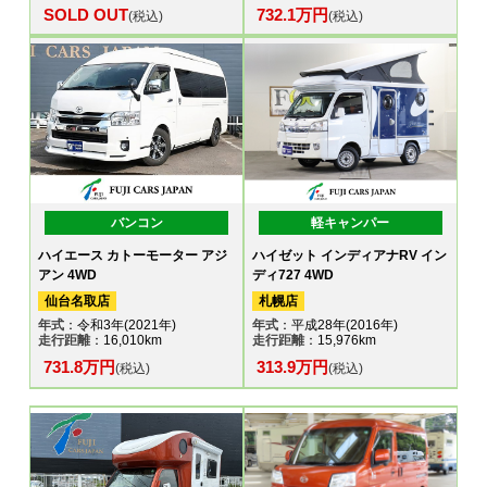
SOLD OUT
732.1万円
(税込)
(税込)
バンコン
軽キャンパー
ハイエース カトーモーター アジ
ハイゼット インディアナRV イン
アン 4WD
ディ727 4WD
仙台名取店
札幌店
年式
：令和3年(2021年)
年式
：平成28年(2016年)
走行距離
：16,010km
走行距離
：15,976km
731.8万円
313.9万円
(税込)
(税込)