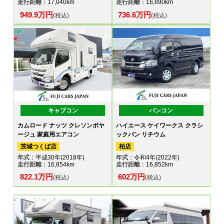
走行距離
：17,040km
走行距離
：16,890km
949.9万円
736.6万円
(税込)
(税込)
キャブコン
バンコン
カムロード ナッツ クレソンボヤ
ハイエース ケイワークス クラシ
ージュ 家庭用エアコン
ックバン リチウム
茨城つくば店
柏店
年式
：平成30年(2018年)
年式
：令和4年(2022年)
走行距離
：16,854km
走行距離
：16,852km
822.1万円
602万円
(税込)
(税込)