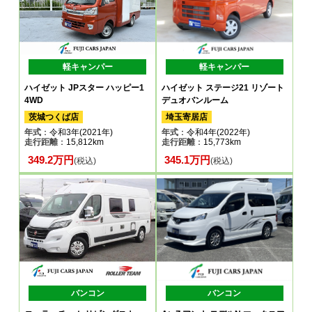
軽キャンパー
軽キャンパー
ハイゼット JPスター ハッピー1
ハイゼット ステージ21 リゾート
4WD
デュオバンルーム
茨城つくば店
埼玉寄居店
年式
：令和3年(2021年)
年式
：令和4年(2022年)
走行距離
：15,812km
走行距離
：15,773km
349.2万円
345.1万円
(税込)
(税込)
バンコン
バンコン