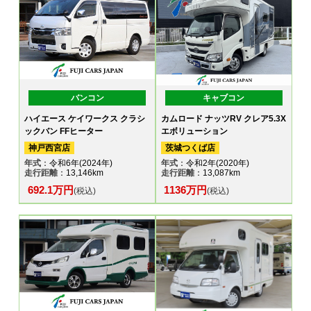
バンコン
キャブコン
ハイエース ケイワークス クラシ
カムロード ナッツRV クレア5.3X
ックバン FFヒーター
エボリューション
神戸西宮店
茨城つくば店
年式
：令和6年(2024年)
年式
：令和2年(2020年)
走行距離
：13,146km
走行距離
：13,087km
692.1万円
1136万円
(税込)
(税込)