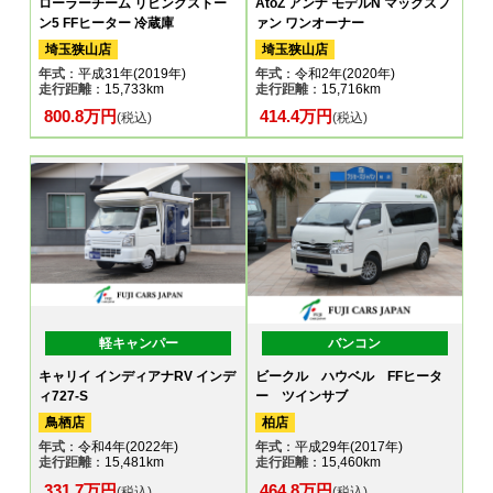
ローラーチーム リビングストー
AtoZ アンナ モデルN マックスフ
ン5 FFヒーター 冷蔵庫
ァン ワンオーナー
埼玉狭山店
埼玉狭山店
年式
：平成31年(2019年)
年式
：令和2年(2020年)
走行距離
：15,733km
走行距離
：15,716km
800.8万円
414.4万円
(税込)
(税込)
軽キャンパー
バンコン
キャリイ インディアナRV インデ
ビークル ハウベル FFヒータ
ィ727-S
ー ツインサブ
鳥栖店
柏店
年式
：令和4年(2022年)
年式
：平成29年(2017年)
走行距離
：15,481km
走行距離
：15,460km
331.7万円
464.8万円
(税込)
(税込)