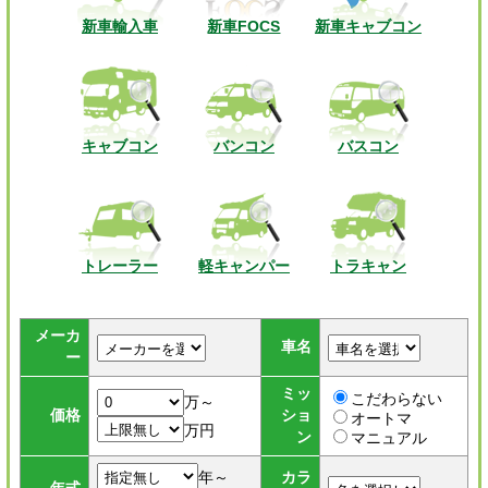
新車輸入車
新車FOCS
新車キャブコン
キャブコン
バンコン
バスコン
トレーラー
軽キャンパー
トラキャン
メーカ
車名
ー
ミッ
こだわらない
万～
価格
ショ
オートマ
万円
ン
マニュアル
年～
カラ