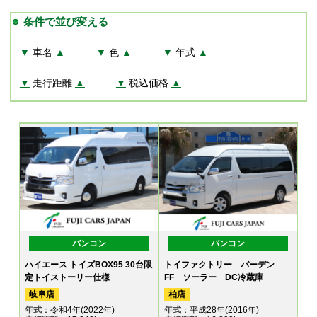
条件で並び変える
▼
車名
▲
▼
色
▲
▼
年式
▲
▼
走行距離
▲
▼
税込価格
▲
バンコン
バンコン
ハイエース トイズBOX95 30台限
トイファクトリー バーデン
定トイストーリー仕様
FF ソーラー DC冷蔵庫
岐阜店
柏店
年式
：令和4年(2022年)
年式
：平成28年(2016年)