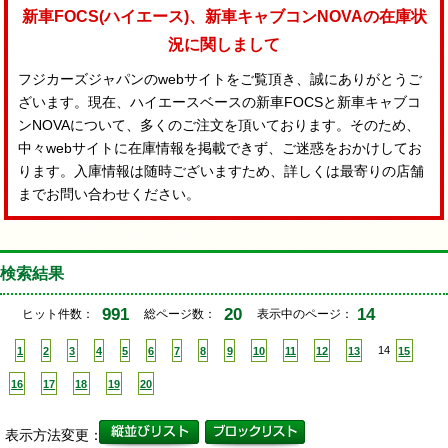
新車FOCS(ハイエース)、新車キャブコンNOVAの在庫状
況に関しまして
フジカーズジャパンのwebサイトをご覧頂き、誠にありがとうご
ざいます。現在、ハイエースベースの新車FOCSと新車キャブコ
ンNOVAについて、多くのご注文を頂いております。そのため、
中々webサイトに在庫情報を掲載できず、ご迷惑をおかけしてお
ります。入庫情報は随時ございますため、詳しくは最寄りの店舗
までお問い合わせください。
検索結果
991
20
14
ヒット件数：
総ページ数：
表示中のページ：
1
2
3
4
5
6
7
8
9
10
11
12
13
14
15
16
17
18
19
20
表示方法変更：