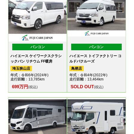
バンコン
バンコン
ハイエース ケイワークスクラシ
ハイエース トイファクトリー コ
ックバン リチウム FF暖房
ルドバクルーズ
埼玉狭山店
鳥栖店
年式
：令和6年(2024年)
年式
：令和4年(2022年)
走行距離
：13,785km
走行距離
：13,464km
699万円
SOLD OUT
(税込)
(税込)