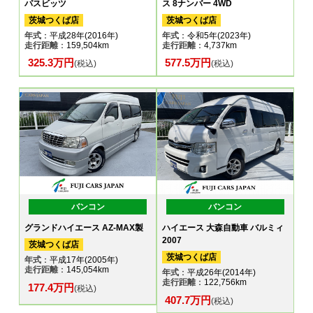
パスビッツ
ス 8ナンバー 4WD
茨城つくば店
茨城つくば店
年式
：平成28年(2016年)
年式
：令和5年(2023年)
走行距離
：159,504km
走行距離
：4,737km
325.3万円
577.5万円
(税込)
(税込)
バンコン
バンコン
グランドハイエース AZ-MAX製
ハイエース 大森自動車 バルミィ
2007
茨城つくば店
茨城つくば店
年式
：平成17年(2005年)
走行距離
：145,054km
年式
：平成26年(2014年)
走行距離
：122,756km
177.4万円
(税込)
407.7万円
(税込)