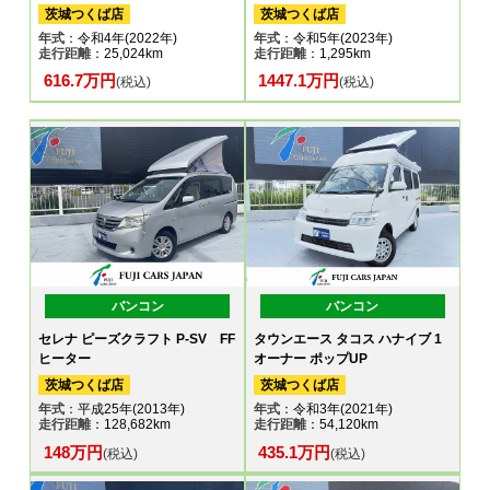
茨城つくば店
茨城つくば店
年式
：令和4年(2022年)
年式
：令和5年(2023年)
走行距離
：25,024km
走行距離
：1,295km
616.7万円
1447.1万円
(税込)
(税込)
バンコン
バンコン
セレナ ピーズクラフト P-SV FF
タウンエース タコス ハナイブ 1
ヒーター
オーナー ポップUP
茨城つくば店
茨城つくば店
年式
：平成25年(2013年)
年式
：令和3年(2021年)
走行距離
：128,682km
走行距離
：54,120km
148万円
435.1万円
(税込)
(税込)