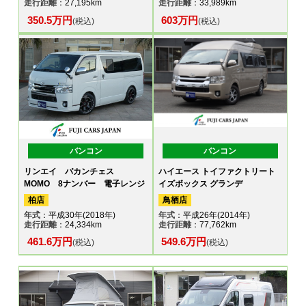
走行距離
：27,195km
走行距離
：33,989km
350.5万円
603万円
(税込)
(税込)
バンコン
バンコン
リンエイ バカンチェス
ハイエース トイファクトリート
MOMO 8ナンバー 電子レンジ
イズボックス グランデ
柏店
鳥栖店
年式
：平成30年(2018年)
年式
：平成26年(2014年)
走行距離
：24,334km
走行距離
：77,762km
461.6万円
549.6万円
(税込)
(税込)