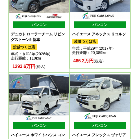
バンコン
バンコン
デュカト ローラーチーム リビン
ハイエース アネックス リコルソ
グストーン5 新車
茨城つくば店
茨城つくば店
年式
：平成29年(2017年)
走行距離
：20,389km
年式
：令和8年(2026年)
走行距離
：110km
466.2万円
(税込)
1293.6万円
(税込)
バンコン
バンコン
ハイエース ホワイトハウス コン
ハイエース フレックス ヴァリア