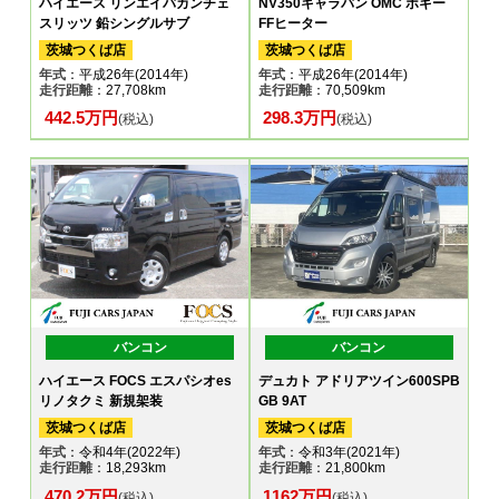
ハイエース リンエイバカンチェ
NV350キャラバン OMC ボギー
スリッツ 鉛シングルサブ
FFヒーター
茨城つくば店
茨城つくば店
年式
：平成26年(2014年)
年式
：平成26年(2014年)
走行距離
：27,708km
走行距離
：70,509km
442.5万円
298.3万円
(税込)
(税込)
バンコン
バンコン
ハイエース FOCS エスパシオes
デュカト アドリアツイン600SPB
リノタクミ 新規架装
GB 9AT
茨城つくば店
茨城つくば店
年式
：令和4年(2022年)
年式
：令和3年(2021年)
走行距離
：18,293km
走行距離
：21,800km
470.2万円
1162万円
(税込)
(税込)