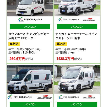
バンコン
バンコン
タウンエース キャンピングカー
デュカト ローラーチーム リビン
広島 ピコ FFヒーター
グストーンKJ 新車
鳥栖店
厚木店
年式
：平成27年(2015年)
年式
：令和8年(2026年)
走行距離
：110,400km
走行距離
：-km
260.6万円
1438.3万円
(税込)
(税込)
バンコン
バンコン