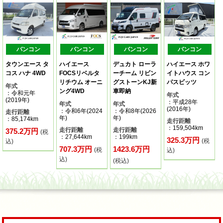
バンコン
バンコン
バンコン
バンコン
タウンエース タ
ハイエース
デュカト ローラ
ハイエース ホワ
コス ハナ 4WD
FOCSリベルタ
ーチーム リビン
イトハウス コン
リチウム オーニ
グストーンKJ新
パスビッツ
年式
ング4WD
車即納
：令和元年
年式
(2019年)
：平成28年
年式
年式
(2016年)
：令和6年(2024
：令和8年(2026
走行距離
年)
年)
：85,174km
走行距離
：159,504km
走行距離
走行距離
375.2万円
(税
：27,644km
：199km
325.3万円
(税
込)
707.3万円
1423.6万円
(税
込)
込)
(税込)