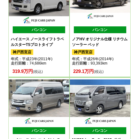
バンコン
バンコン
ハイエース ノースライフトラベ
ノアHV オリジナル仕様 リチウム
ルスターTSプロトタイプ
ソーラー ベッド
神戸西宮店
神戸西宮店
年式
：平成23年(2011年)
年式
：平成26年(2014年)
走行距離
：74,686km
走行距離
：93,393km
319.9万円
229.1万円
(税込)
(税込)
バンコン
バンコン