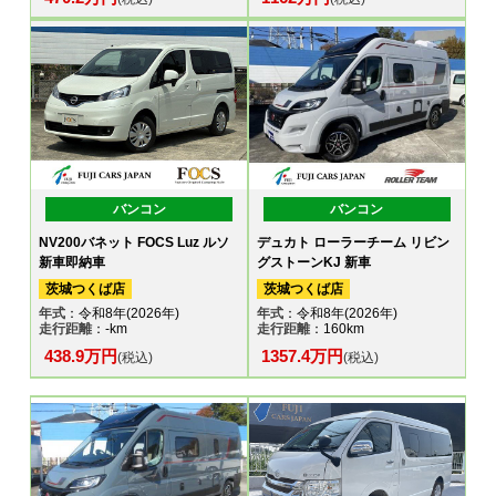
バンコン
バンコン
NV200バネット FOCS Luz ルソ
デュカト ローラーチーム リビン
新車即納車
グストーンKJ 新車
茨城つくば店
茨城つくば店
年式
：令和8年(2026年)
年式
：令和8年(2026年)
走行距離
：-km
走行距離
：160km
438.9万円
1357.4万円
(税込)
(税込)