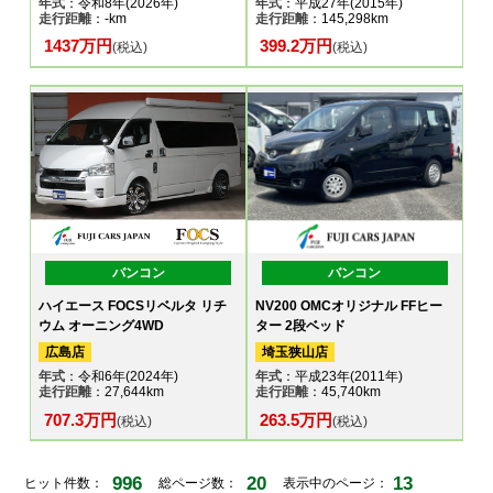
年式
：令和8年(2026年)
年式
：平成27年(2015年)
走行距離
：-km
走行距離
：145,298km
1437万円
399.2万円
(税込)
(税込)
バンコン
バンコン
ハイエース FOCSリベルタ リチ
NV200 OMCオリジナル FFヒー
ウム オーニング4WD
ター 2段ベッド
広島店
埼玉狭山店
年式
：令和6年(2024年)
年式
：平成23年(2011年)
走行距離
：27,644km
走行距離
：45,740km
707.3万円
263.5万円
(税込)
(税込)
996
20
13
ヒット件数：
総ページ数：
表示中のページ：