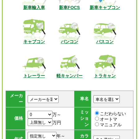
新車輸入車
新車FOCS
新車キャブコン
キャブコン
バンコン
バスコン
トレーラー
軽キャンパー
トラキャン
メーカ
車名
ー
ミッ
こだわらない
万～
価格
ショ
オートマ
万円
ン
マニュアル
年～
カラ