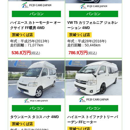
バンコン
バンコン
ハイエース カトーモーター オー
VW T5 カリフォルニア ジェネレ
クサイド FF暖房 4WD
ーション 4WD
茨城つくば店
茨城つくば店
年式
：平成25年(2013年)
年式
：平成28年(2016年)
走行距離
：71,077km
走行距離
：50,446km
536.8万円
786.9万円
(税込)
(税込)
バンコン
バンコン
タウンエース タコス ハナ 4WD
ハイエース トイファクトリー バ
ーデン FFヒーター
茨城つくば店
茨城つくば店