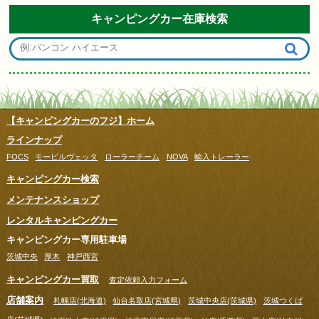
キャンピングカー在庫検索
【キャンピングカーのフジ】ホーム
ラインナップ
FOCS
モービルヴェッタ
ローラーチーム
NOVA
輸入トレーラー
キャンピングカー検索
メンテナンスショップ
レンタルキャンピングカー
キャンピングカー専用駐車場
茨城中央
厚木
神戸西宮
キャンピングカー買取
査定依頼入力フォーム
店舗案内
札幌店(北海道)
仙台名取店(宮城県)
茨城中央店(茨城県)
茨城つくば