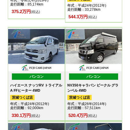
年式
：令和元年(2019年)
走行距離
：85,174km
年式
：平成24年(2012年)
走行距離
：33,278km
375.2万円
(税込)
544.3万円
(税込)
バンコン
バンコン
ハイエース ナッツRV トライアル
NV350キャラバン ビークル グラ
A FFヒーター 4WD
ンベル 4WD
茨城つくば店
茨城つくば店
年式
：平成24年(2012年)
年式
：平成26年(2014年)
走行距離
：92,000km
走行距離
：57,511km
330.1万円
520.4万円
(税込)
(税込)