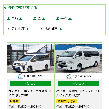
条件で並び変える
▼
車名
▲
▼
色
▲
▼
年式
▲
▼
走行距離
▲
▼
税込価格
▲
バンコン
バンコン
ヴォクシー ホワイトハウス製 デ
ハイエース RVビックフット リト
イズ ポップUP
ルノオクタービア
岐阜店
茨城つくば店
年式
：平成30年(2018年)
年式
：平成29年(2017年)