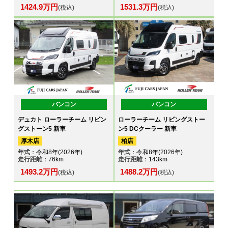
1424.9万円
1531.3万円
(税込)
(税込)
バンコン
バンコン
デュカト ローラーチーム リビン
ローラーチーム リビングストー
グストーン5 新車
ン5 DCクーラー 新車
厚木店
柏店
年式
：令和8年(2026年)
年式
：令和8年(2026年)
走行距離
：76km
走行距離
：143km
1493.2万円
1488.2万円
(税込)
(税込)