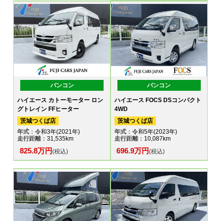
バンコン
バンコン
ハイエース カトーモーター ロン
ハイエース FOCS DSコンパクト
グトレイン FFヒーター
4WD
茨城つくば店
茨城つくば店
年式
：令和3年(2021年)
年式
：令和5年(2023年)
走行距離
：31,535km
走行距離
：10,087km
825.8万円
696.9万円
(税込)
(税込)