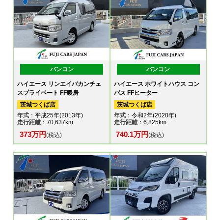
バンコン
バンコン
ハイエース リンエイバカンチェ
ハイエース ホワイトハウス コン
スプライベート FF暖房
パス FFヒーター
茨城つくば店
茨城つくば店
年式
：平成25年(2013年)
年式
：令和2年(2020年)
走行距離
：70,637km
走行距離
：6,825km
373万円
740.1万円
(税込)
(税込)