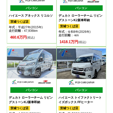
バンコン
バンコン
ハイエース アネックス リコルソ
デュカト ローラーチーム リビン
グストーンK2新車即納
茨城つくば店
茨城つくば店
年式
：平成27年(2015年)
走行距離
：47,936km
年式
：令和8年(2026年)
走行距離
：-km
460.6万円
(税込)
1418.1万円
(税込)
バンコン
バンコン
デュカト ローラーチーム リビン
ハイエース トイファクトリート
グストーンKJ新車即納
イズボックス FFヒーター
茨城つくば店
茨城つくば店