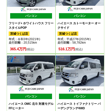
バンコン
バンコン
フリード+ ホワイトハウス フリー
ハイエース カトーモーター オー
スタイルPOP
クサイド
茨城つくば店
茨城つくば店
年式
：令和3年(2021年)
年式
：平成27年(2015年)
走行距離
：20,515km
走行距離
：58,782km
365.4万円
516.1万円
(税込)
(税込)
バンコン
バンコン
ハイエース OMC 北斗 対座モデル
ハイエース トイファクトリー バ
FFヒーター
ーデングランデ4WD