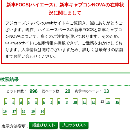
新車FOCS(ハイエース)、新車キャブコンNOVAの在庫状
況に関しまして
フジカーズジャパンのwebサイトをご覧頂き、誠にありがとうご
ざいます。現在、ハイエースベースの新車FOCSと新車キャブコ
ンNOVAについて、多くのご注文を頂いております。そのため、
中々webサイトに在庫情報を掲載できず、ご迷惑をおかけしてお
ります。入庫情報は随時ございますため、詳しくは最寄りの店舗
までお問い合わせください。
検索結果
996
20
13
ヒット件数：
総ページ数：
表示中のページ：
1
2
3
4
5
6
7
8
9
10
11
12
13
14
15
16
17
18
19
20
表示方法変更：