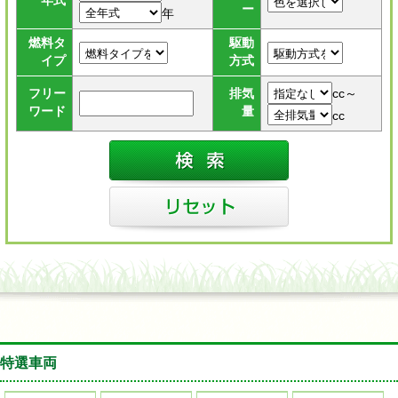
年式
ー
年
燃料タ
駆動
イプ
方式
cc～
フリー
排気
ワード
量
cc
特選車両