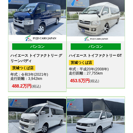
バンコン
バンコン
ハイエース トイファクトリー グ
ハイエース トイファクトリー GT
リーンバディ
茨城つくば店
茨城つくば店
年式
：平成20年(2008年)
走行距離
：27,755km
年式
：令和3年(2021年)
走行距離
：3,942km
453.5万円
(税込)
488.2万円
(税込)